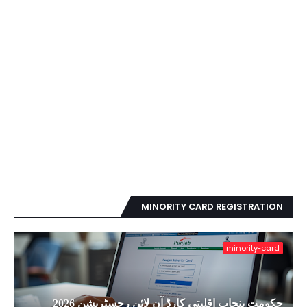
MINORITY CARD REGISTRATION
minority-card
حکومتِ پنجاب اقلیتی کارڈ آن لائن رجسٹریشن 2026