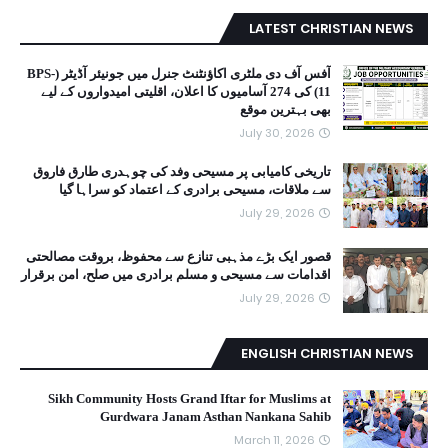
LATEST CHRISTIAN NEWS
آفس آف دی ملٹری اکاؤنٹنٹ جنرل میں جونیئر آڈیٹر (BPS-
11) کی 274 آسامیوں کا اعلان، اقلیتی امیدواروں کے لیے
بھی بہترین موقع
July 30, 2026
تاریخی کامیابی پر مسیحی وفد کی چوہدری طارق فاروق
سے ملاقات، مسیحی برادری کے اعتماد کو سراہا گیا
July 29, 2026
قصور ایک بڑے مذہبی تنازع سے محفوظ، بروقت مصالحتی
اقدامات سے مسیحی و مسلم برادری میں صلح، امن برقرار
July 29, 2026
ENGLISH CHRISTIAN NEWS
Sikh Community Hosts Grand Iftar for Muslims at
Gurdwara Janam Asthan Nankana Sahib
March 11, 2026