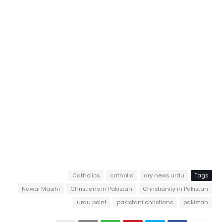
Catholics
catholic
ary news urdu
Tags
Nawai Masihi
Christians in Pakistan
Christianity in Pakistan
urdu point
pakistani christians
pakistan