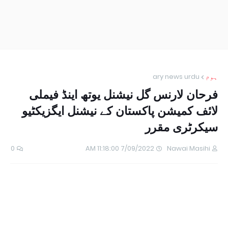
ہوم
ary news urdu
فرحان لارنس گل نیشنل یوتھ اینڈ فیملی
لائف کمیشن پاکستان کے نیشنل ایگزیکٹیو
سیکرٹری مقرر
0
7/09/2022 11:18:00 AM
Nawai Masihi