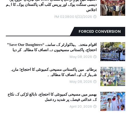
دیسی سنگت یوکے اور پریس کلب آف پاکستان یوکے کا اہم
اجلاس
5/22/2026 02:38:00 PM
FORCED CONVERSION
اقوام متحدہ ہیڈکوارٹر کے سامنے “Save Our Daughters”
احتجاج، پاکستانی مسیحیوں نے انصاف کا مطالبہ کر دیا
May 08, 2026
برطانیہ میں پاکستانی مسیحی کمیونٹی کا احتجاج؛ ماریہ
شہباز کے لیے انصاف کا مطالبہ۔
May 08, 2026
بھمبر میں مسیحی کمیونٹی کا احتجاج، نابالغ لڑکی کے نکاح
کے عدالتی فیصلے پر شدید ردعمل
April 20, 2026