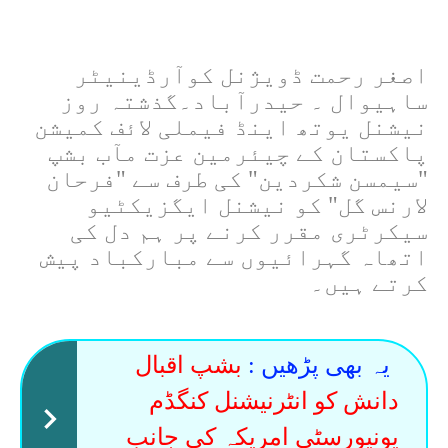
اصغر رحمت ڈویژنل کوآرڈینیٹر
ساہیوال ۔ حیدرآباد۔گذشتہ روز
نیشنل یوتھ اینڈ فیملی لائف کمیشن
پاکستان کے چیئرمین عزت مآب بشپ
"سیمسن شکردین" کی طرف سے "فرحان
لارنس گل" کو نیشنل ایگزیکٹیو
سیکرٹری مقرر کرنے پر ہم دل کی
اتھاہ گہرائیوں سے مبارکباد پیش
کرتے ہیں۔
یہ بھی پڑھیں :
بشپ اقبال
دانش کو انٹرنیشنل کنگڈم
یونیورسٹی امریکہ کی جانب