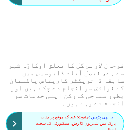
فرحان لارنس گل کا تعلق اوکاڑہ شہر
سے ہے، فیصل آباد ڈایوسیس میں
سابقہ ڈائریکٹر کاریتاس پاکستان
کے فرائض سر انجام دے چکے ہیں اور
بطور سماجی کارکن اپنی خدمات سر
انجام دے رہے ہیں۔
یہ بھی پڑھیں :
چنیوٹ: عید کے موقع پر چناب
پارک میں شہریوں کا رش، سیکیورٹی کے سخت
انتظامات