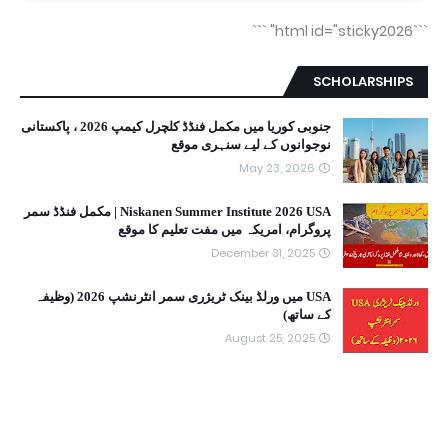
```
```html id="sticky2026"
SCHOLARSHIPS
جنوبی کوریا میں مکمل فنڈڈ کلچرل کیمپ 2026 ، پاکستانی
نوجوانوں کے لیے سنہری موقع
May 23, 2026
Niskanen Summer Institute 2026 USA | مکمل فنڈڈ سمر
پروگرام، امریکہ میں مفت تعلیم کا موقع
December 31, 2025
USA میں ورلڈ بینک ٹریژری سمر انٹرنشپ 2026 (وظیفہ
کے ساتھ)
August 25, 2025