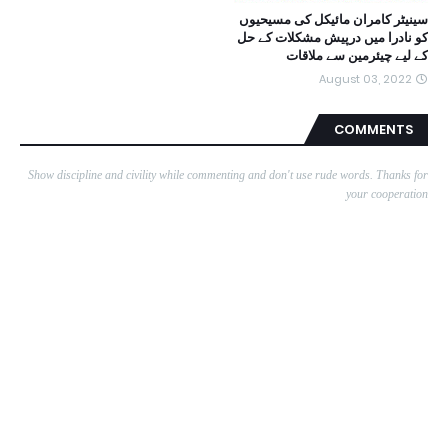
سینیٹر کامران مائیکل کی مسیحیوں
کو نادرا میں درپیش مشکلات کے حل
کے لیے چیئرمین سے ملاقات
August 03, 2022
COMMENTS
Show discipline and civility while commenting and don't use rude words. Thanks for
your cooperation