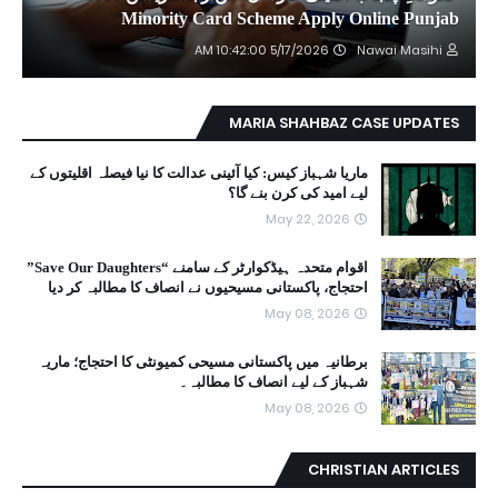
Minority Card Scheme Apply Online Punjab
5/17/2026 10:42:00 AM
Nawai Masihi
MARIA SHAHBAZ CASE UPDATES
ماریا شہباز کیس: کیا آئینی عدالت کا نیا فیصلہ اقلیتوں کے
لیے امید کی کرن بنے گا؟
May 22, 2026
اقوام متحدہ ہیڈکوارٹر کے سامنے “Save Our Daughters”
احتجاج، پاکستانی مسیحیوں نے انصاف کا مطالبہ کر دیا
May 08, 2026
برطانیہ میں پاکستانی مسیحی کمیونٹی کا احتجاج؛ ماریہ
شہباز کے لیے انصاف کا مطالبہ۔
May 08, 2026
CHRISTIAN ARTICLES