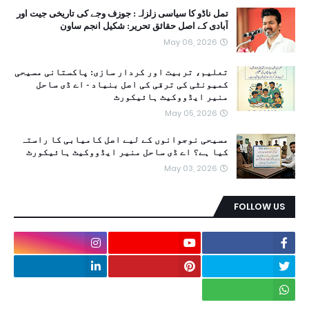
تمل ناڈو کا سیاسی زلزلہ: جوزف وجے کی تاریخی جیت اور
آبادی کے اصل حقائق تحریر: شکیل انجم ساون
May 06, 2026
تعلیم، تربیت اور کردار سازی: پاکستانی مسیحی
کمیونٹی کی ترقی کی اصل بنیاد - اے ڈی ساحل
منیر ایڈووکیٹ ہائیکورٹ
May 05, 2026
مسیحی نوجوانوں کے لیے اصل کامیابی کا راستہ
کیا ہے؟ اے ڈی ساحل منیر ایڈووکیٹ ہائیکورٹ
May 03, 2026
FOLLOW US