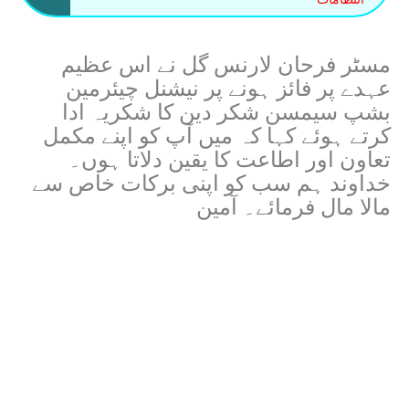
مسٹر فرحان لارنس گل نے اس عظیم
عہدے پر فائز ہونے پر نیشنل چیئرمین
بشپ سیمسن شکر دین کا شکریہ ادا
کرتے ہوئے کہا کہ میں آپ کو اپنے مکمل
تعاون اور اطاعت کا یقین دلاتا ہوں۔
خداوند ہم سب کو اپنی برکات خاص سے
مالا مال فرمائے۔ آمین