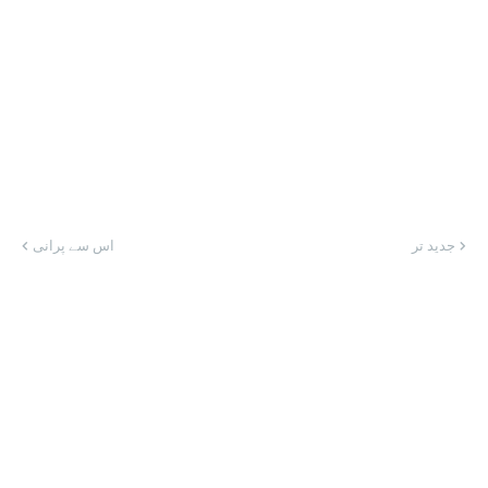
جدید تر
اس سے پرانی