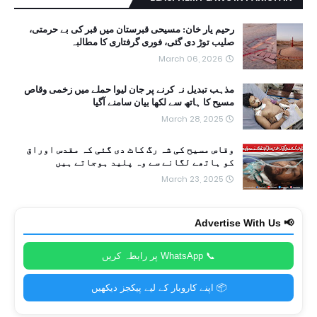
رحیم یار خان: مسیحی قبرستان میں قبر کی بے حرمتی،
صلیب توڑ دی گئی، فوری گرفتاری کا مطالبہ
March 06, 2026
مذہب تبدیل نہ کرنے پر جان لیوا حملے میں زخمی وقاص
مسیح کا ہاتھ سے لکھا بیان سامنے آگیا
March 28, 2025
وقاص مسیح کی شہ رگ کاٹ دی گئی کہ مقدس اوراق
کو ہاتھے لگانے سے وہ پلید ہوجاتے ہیں
March 23, 2025
📢 Advertise With Us
📞 WhatsApp پر رابطہ کریں
📦 اپنے کاروبار کے لیے پیکجز دیکھیں