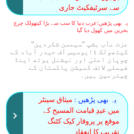
سے سرٹیفکیٹ جاری
یہ بھی پڑھیں؛
عرب دنیا کا سب سے بڑا کیتھولک چرچ
بحرین میں کھول دیا گیا
عزت مآب بشپ "سیمسن شکردین"
کیتھولک ڈایوسیس آف حیدر آباد کے
چوپان اعلیٰ اور نیشنل یوتھ اینڈ
فیملی لائف کمیشن پاکستان کے
چیئرمین ہیں۔
یہ بھی پڑھیں :
میثاق سینٹر
میں عیدِ قیامت المسیح کے
موقع پر پروقار کیک کٹنگ
تقریب کا انعقاد