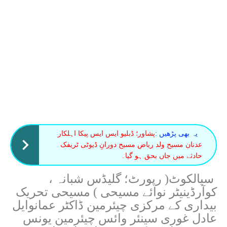
یہ بھی پڑھیں :
پشاور؛ ڈبلیو ایس ایس پیکا اہلکار
عدنان مسیح ولد ریاض مسیح دورانِ ڈیوٹی ٹریفک
حادثے میں جاں بحق ہو گیا۔
سیالکوٹ( رپورٹ؛ گلیڈس شبانہ ،
کوآرڈینیٹر نوائے مسیحی ) مسیحی تحریک
بیداری کے مرکزی چیئرمین ڈاکٹر عمانوایل
عادل غوری سینئر وائس چیئرمین یونس