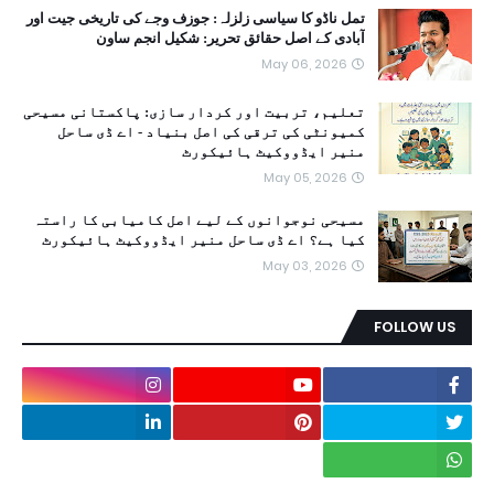
تمل ناڈو کا سیاسی زلزلہ: جوزف وجے کی تاریخی جیت اور
آبادی کے اصل حقائق تحریر: شکیل انجم ساون
May 06, 2026
تعلیم، تربیت اور کردار سازی: پاکستانی مسیحی
کمیونٹی کی ترقی کی اصل بنیاد - اے ڈی ساحل
منیر ایڈووکیٹ ہائیکورٹ
May 05, 2026
مسیحی نوجوانوں کے لیے اصل کامیابی کا راستہ
کیا ہے؟ اے ڈی ساحل منیر ایڈووکیٹ ہائیکورٹ
May 03, 2026
FOLLOW US