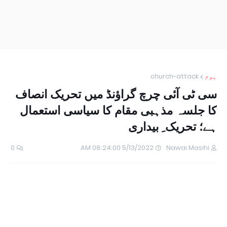
ہوم
church-attack
سی ٹی آئی چرچ گراؤنڈ میں تحریک انصاف
کا جلسہ مذہبی مقام کا سیاسی استعمال
ہے؛ تحریک ِ بیداری
0
5/13/2022 08:24:00 AM
Nawai Masihi