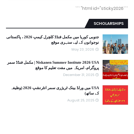
```
```html id="sticky2026"
SCHOLARSHIPS
جنوبی کوریا میں مکمل فنڈڈ کلچرل کیمپ 2026 ، پاکستانی
نوجوانوں کے لیے سنہری موقع
May 23, 2026
Niskanen Summer Institute 2026 USA | مکمل فنڈڈ سمر
پروگرام، امریکہ میں مفت تعلیم کا موقع
December 31, 2025
USA میں ورلڈ بینک ٹریژری سمر انٹرنشپ 2026 (وظیفہ
کے ساتھ)
August 25, 2025