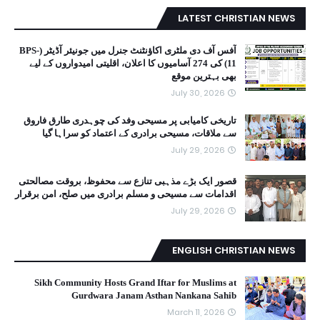
LATEST CHRISTIAN NEWS
آفس آف دی ملٹری اکاؤنٹنٹ جنرل میں جونیئر آڈیٹر (BPS-
11) کی 274 آسامیوں کا اعلان، اقلیتی امیدواروں کے لیے
بھی بہترین موقع
July 30, 2026
تاریخی کامیابی پر مسیحی وفد کی چوہدری طارق فاروق
سے ملاقات، مسیحی برادری کے اعتماد کو سراہا گیا
July 29, 2026
قصور ایک بڑے مذہبی تنازع سے محفوظ، بروقت مصالحتی
اقدامات سے مسیحی و مسلم برادری میں صلح، امن برقرار
July 29, 2026
ENGLISH CHRISTIAN NEWS
Sikh Community Hosts Grand Iftar for Muslims at
Gurdwara Janam Asthan Nankana Sahib
March 11, 2026