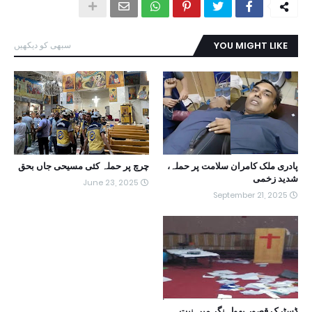
YOU MIGHT LIKE
سبھی کو دیکھیں
پادری ملک کامران سلامت پر حملہ،
چرچ پر حملہ کئی مسیحی جاں بحق
شدید زخمی
June 23, 2025
September 21, 2025
ڈسٹرک قصور پھول نگر میں نیت