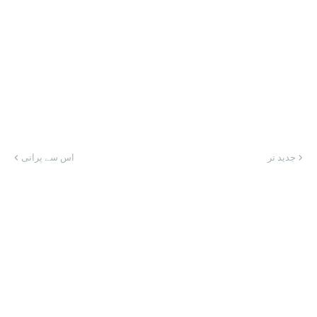
جدید تر
اس سے پرانی