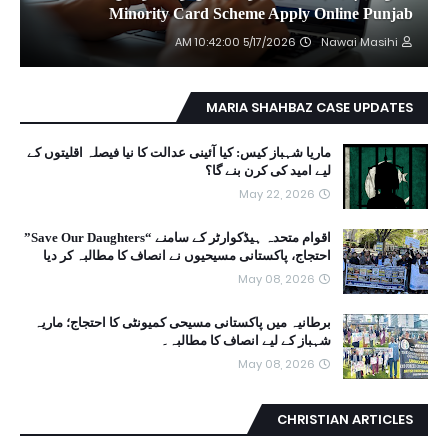
Minority Card Scheme Apply Online Punjab
5/17/2026 10:42:00 AM
Nawai Masihi
MARIA SHAHBAZ CASE UPDATES
ماریا شہباز کیس: کیا آئینی عدالت کا نیا فیصلہ اقلیتوں کے
لیے امید کی کرن بنے گا؟
May 22, 2026
اقوام متحدہ ہیڈکوارٹر کے سامنے “Save Our Daughters”
احتجاج، پاکستانی مسیحیوں نے انصاف کا مطالبہ کر دیا
May 08, 2026
برطانیہ میں پاکستانی مسیحی کمیونٹی کا احتجاج؛ ماریہ
شہباز کے لیے انصاف کا مطالبہ۔
May 08, 2026
CHRISTIAN ARTICLES