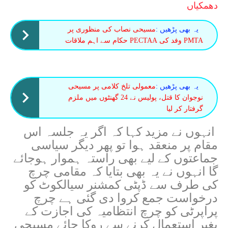
دھمکیاں
یہ بھی پڑھیں :
مسیحی نصاب کی منظوری پر
PMTA وفد کی PECTAA حکام سے اہم ملاقات
یہ بھی پڑھیں :
معمولی تلخ کلامی پر مسیحی
نوجوان کا قتل، پولیس نے 24 گھنٹوں میں ملزم
گرفتار کر لیا
انہوں نے مزید کہا کہ اگر یہ جلسہ اس
مقام پر منعقد ہوا تو پھر دیگر سیاسی
جماعتوں کے لیے بھی راستہ ہموار ہوجائے
گا انہوں نے یہ بھی بتایا کہ مقامی چرچ
کی طرف سے ڈپٹی کمشنر سیالکوٹ کو
درخواست جمع کروا دی گئی ہے چرچ
پراپرٹی کو چرچ انتظامیہ کی اجازت کے
بغیر استعمال کرنے سے روکا جائے مسیحی