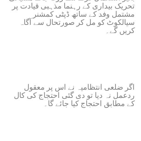
تحریک بیداری کے رہنما مذہبی قیادت پر
مشتمل وفد کے ساتھ ڈپٹی کمشنر
سیالکوٹ کو مل کر صورتحال سے آگاہ
کریں گے۔
اگر ضلعی انتظامیہ نے اس پر معقول
ردعمل نہ دیا تو دی گئی احتجاج کی کال
کے مطابق احتجاج کیا جائے گا۔