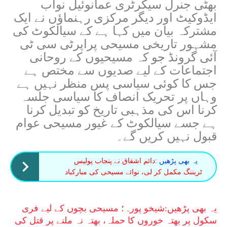
بھٹی جنرل سیکرٹری عمانوئیل نواب
ایڈوکیٹ اور دیگر مرکزی رہنماؤں نے ایک
مشترکہ بیان میں کہا ہے کے سیالکوٹ کی
مشہور تاریخی مسیحی پراپرٹی سی ٹی
آئی گرونڈ جو کہ مسیحیوں کے روحانی
اجتماعات کے لیے صدیوں سے مختص ہے
جس کا کوئی سیاسی پس منظر نہیں ہے
وہاں پر تحریک انصاف کا سیاسی جلسہ
کرنا اس کی مذہبی تاریخ کو تبدیل کرنا
ہے جسے سیالکوٹ کے غیور مسیحی عوام
قبول نہیں کریں گے۔
یہ بھی پڑھیں :
دائم اشفاق نے پنجاب پولیس
ٹریننگ مکمل کر لی، نوائے مسیحی کی مبارکباد
یہ بھی پڑھیں:
شیخو پورہ؛ مسیحی بچوں کے لیے فری
سکول پر بھتہ خوروں کا حملہ، بھتہ نہ ملنے پر قتل کی