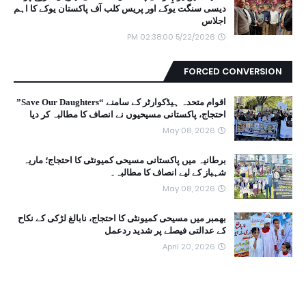
دیسی سنگت یوکے اور پریس کلب آف پاکستان یوکے کا اہم
اجلاس
5/22/2026 02:38:00 PM
FORCED CONVERSION
اقوام متحدہ ہیڈکوارٹر کے سامنے “Save Our Daughters”
احتجاج، پاکستانی مسیحیوں نے انصاف کا مطالبہ کر دیا
May 08, 2026
برطانیہ میں پاکستانی مسیحی کمیونٹی کا احتجاج؛ ماریہ
شہباز کے لیے انصاف کا مطالبہ۔
May 08, 2026
بھمبر میں مسیحی کمیونٹی کا احتجاج، نابالغ لڑکی کے نکاح
کے عدالتی فیصلے پر شدید ردعمل
April 20, 2026