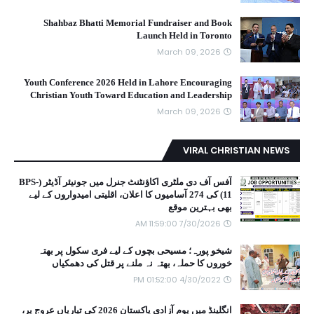
Shahbaz Bhatti Memorial Fundraiser and Book
Launch Held in Toronto
March 09, 2026
Youth Conference 2026 Held in Lahore Encouraging
Christian Youth Toward Education and Leadership
March 09, 2026
VIRAL CHRISTIAN NEWS
آفس آف دی ملٹری اکاؤنٹنٹ جنرل میں جونیئر آڈیٹر (BPS-
11) کی 274 آسامیوں کا اعلان، اقلیتی امیدواروں کے لیے
بھی بہترین موقع
7/30/2026 11:59:00 AM
شیخو پورہ؛ مسیحی بچوں کے لیے فری سکول پر بھتہ
خوروں کا حملہ، بھتہ نہ ملنے پر قتل کی دھمکیاں
4/30/2022 01:52:00 PM
انگلینڈ میں یومِ آزادی پاکستان 2026 کی تیاریاں عروج پر،