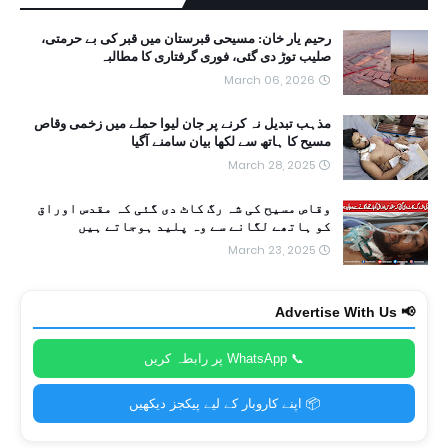
رحیم یار خان: مسیحی قبرستان میں قبر کی بے حرمتی،
صلیب توڑ دی گئی، فوری گرفتاری کا مطالبہ
March 06, 2026
مذہب تبدیل نہ کرنے پر جان لیوا حملے میں زخمی وقاص
مسیح کا ہاتھ سے لکھا بیان سامنے آگیا
March 28, 2025
وقاص مسیح کی شہ رگ کاٹ دی گئی کہ مقدس اوراق
کو ہاتھے لگانے سے وہ پلید ہوجاتے ہیں
March 23, 2025
📢 Advertise With Us
📞 WhatsApp پر رابطہ کریں
📦 اپنے کاروبار کے لیے پیکجز دیکھیں