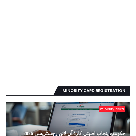
MINORITY CARD REGISTRATION
minority-card
حکومتِ پنجاب اقلیتی کارڈ آن لائن رجسٹریشن 2026