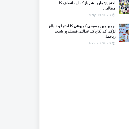
احتجاج؛ ماریہ شہباز کے لیے انصاف کا
مطالبہ۔
May 08, 2026
بھمبر میں مسیحی کمیونٹی کا احتجاج، نابالغ
لڑکی کے نکاح کے عدالتی فیصلے پر شدید
ردعمل
April 20, 2026