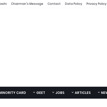
asihi
Chairman's Message
Contact
Data Policy
Privacy Policy
MINORITY CARD
GEET
JOBS
ARTICLES
NE