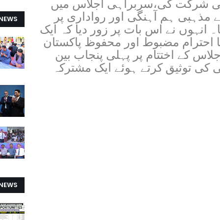
 شرکت کی،سربراہی اجلاس میں
 مذہبی ہم آہنگی اور رواداری پر
 NEWS
ا۔ انہوں نے اس بات پر زور دیا کہ ایک
ا احترام مضبوط اور محفوظ پاکستان
لاس کے اختتام پر پہلی پنجاب بین
 کی توثیق کرتے ہوئے ایک مشترکہ
 NEWS