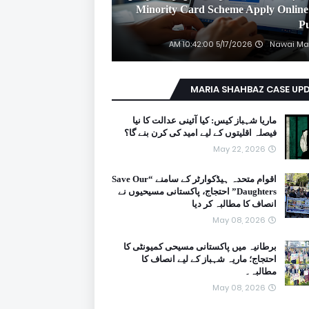
2026 Minority Card Scheme Apply Online
P
5/17/2026 10:42:00 AM
Nawai Ma
MARIA SHAHBAZ CASE UP
ماریا شہباز کیس: کیا آئینی عدالت کا نیا
فیصلہ اقلیتوں کے لیے امید کی کرن بنے گا؟
May 22, 2026
اقوام متحدہ ہیڈکوارٹر کے سامنے “Save Our
Daughters” احتجاج، پاکستانی مسیحیوں نے
انصاف کا مطالبہ کر دیا
May 08, 2026
برطانیہ میں پاکستانی مسیحی کمیونٹی کا
احتجاج؛ ماریہ شہباز کے لیے انصاف کا
مطالبہ۔
May 08, 2026