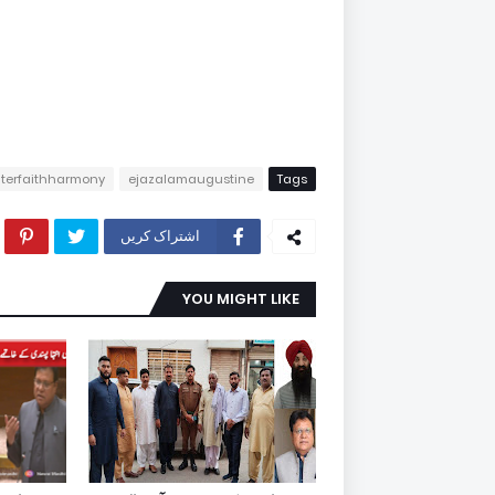
nterfaithharmony
ejazalamaugustine
Tags
اشتراک کریں
YOU MIGHT LIKE