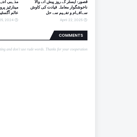
قصور: ایسٹر کے روز پیش آنے والا
مذہبی انتہا
ناخوشگوار معاملہ قیادت کی کاوش
مینارٹیز پرو
سےافہام و تفہیم سے حل
عالم آگسٹی
25, 2024
April 22, 2025
COMMENTS
nting and don't use rude words. Thanks for your cooperation