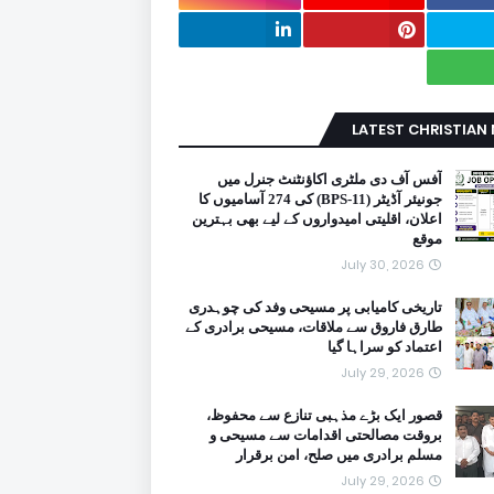
LATEST CHRISTIAN
آفس آف دی ملٹری اکاؤنٹنٹ جنرل میں
جونیئر آڈیٹر (BPS-11) کی 274 آسامیوں کا
اعلان، اقلیتی امیدواروں کے لیے بھی بہترین
موقع
July 30, 2026
تاریخی کامیابی پر مسیحی وفد کی چوہدری
طارق فاروق سے ملاقات، مسیحی برادری کے
اعتماد کو سراہا گیا
July 29, 2026
قصور ایک بڑے مذہبی تنازع سے محفوظ،
بروقت مصالحتی اقدامات سے مسیحی و
مسلم برادری میں صلح، امن برقرار
July 29, 2026