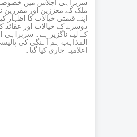
سربراہی اجلاس میں خصوصی
ملک کے معززین اور مقررین نے
اپنے قیمتی خیالات کا اظہار کی
دوسرے کے خیالات اور عقائد ک
کے لیے ناگزیر ہے۔ سربراہی اج
المذاہب ہم آہنگی کی پالیسی
اعلامیہ جاری کیا گیا۔