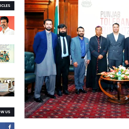
ICLES
OW US