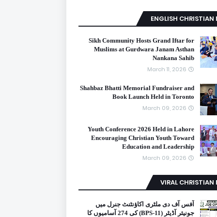
ENGLISH CHRISTIAN
Sikh Community Hosts Grand Iftar for
Muslims at Gurdwara Janam Asthan
Nankana Sahib
March 11, 2026
Shahbaz Bhatti Memorial Fundraiser and
Book Launch Held in Toronto
March 09, 2026
Youth Conference 2026 Held in Lahore
Encouraging Christian Youth Toward
Education and Leadership
March 09, 2026
VIRAL CHRISTIAN
آفس آف دی ملٹری اکاؤنٹنٹ جنرل میں
جونیئر آڈیٹر (BPS-11) کی 274 آسامیوں کا