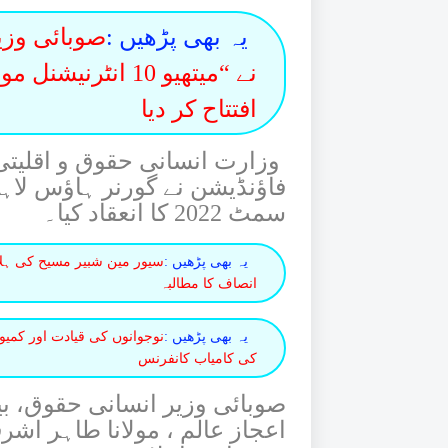
یہ بھی پڑھیں :
صوبائی وزی
نے “میتھیو 10 انٹر
افتتاح کر دیا
وزارت انسانی حقوق و اقلیتی 
فاؤنڈیشن نے گورنر ہاؤس لاہو
سمٹ 2022 کا انعقاد کیا۔
یہ بھی پڑھیں :
سیور مین شبیر مسیح کی ہلاک
انصاف کا مطالبہ
یہ بھی پڑھیں :
نوجوانوں کی قیادت اور کمی
کی کامیاب کانفرنس
صوبائی وزیر انسانی حقوق، بی
اعجاز عالم ، مولانا طاہر اشر