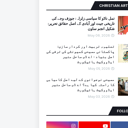
CHRISTIAN ART
تمل ناڈو کا سیاسی زلزلہ: جوزف وجے کی
تاریخی جیت اور آبادی کے اصل حقائق تحریر:
شکیل انجم ساون
May 06, 2026
تعلیم، تربیت اور کردار سازی:
پاکستانی مسیحی کمیونٹی کی ترقی کی
اصل بنیاد - اے ڈی ساحل منیر
ایڈووکیٹ ہائیکورٹ
May 05, 2026
مسیحی نوجوانوں کے لیے اصل کامیابی
کا راستہ کیا ہے؟ اے ڈی ساحل منیر
ایڈووکیٹ ہائیکورٹ
May 03, 2026
FOLL