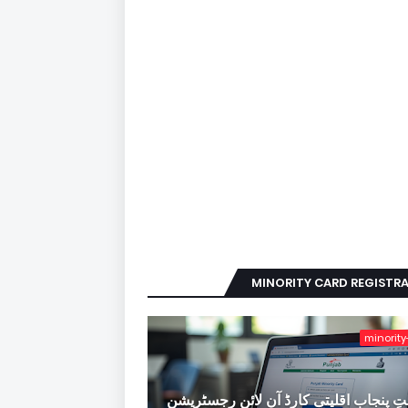
MINORITY CARD REGISTR
minority
ِ پنجاب اقلیتی کارڈ آن لائن رجسٹریشن