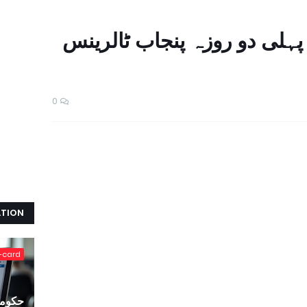
پہلی دو روزہ پنجاب ٹالرینس
0
ATION
-card
حکومت