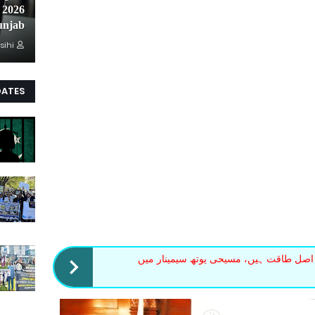
unjab
sihi
DATES
اصل طاقت ہیں، مسیحی یوتھ سیمینار میں