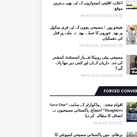
اعلان، اقلیتی امیدواروں کے لیے بھی بہترین
موقع
7/30/2026 11:59:00 AM
شیخو پورہ؛ مسیحی بچوں کے لیے فری سکول
پر بھتہ خوروں کا حملہ، بھتہ نہ ملنے پر قتل
کی دھمکیاں
4/30/2022 01:52:00 PM
مسیحی بیٹی روبیکا شہباز اسسٹنٹ کمشنر
کی ذمہ داریاں کہاں اور کتنی دیر نبھا پائے
گی؟
1/05/2022 12:38:00 PM
FORCED CONVE
اقوام متحدہ ہیڈکوارٹر کے سامنے “Save Our
Daughters” احتجاج، پاکستانی مسیحیوں نے
انصاف کا مطالبہ کر دیا
May 08, 2026
برطانیہ میں پاکستانی مسیحی کمیونٹی کا