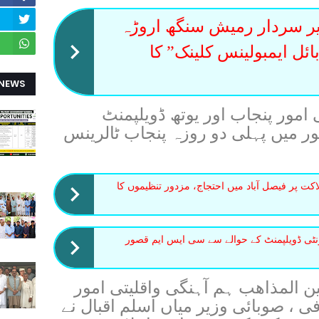
ر سردار رمیش سنگھ اروڑہ
نیشنل موبائل ایمبولینس کلینک” کا
 NEWS
امور پنجاب اور یوتھ ڈویلپمنٹ
ر میں پہلی دو روزہ پنجاب ٹالرینس
ت پر فیصل آباد میں احتجاج، مزدور تنظیموں کا
ونٹی ڈویلپمنٹ کے حوالے سے سی ایس ایم قصور
ن المذاھب ہم آہنگی واقلیتی امور
فی ، صوبائی وزیر میاں اسلم اقبال نے