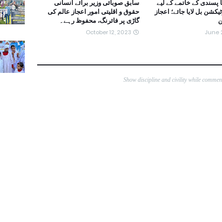
 پسندی کے خاتمے کے لیے
سابق صوبائی وزیر برائے انسانی
ٹیکشن بل لایا جائے؛ اعجاز
حقوق و اقلیتی امور اعجاز عالم کی
ن
گاڑی پر فائرنگ، محفوظ رہے۔
October 12, 2023
June 
Show discipline and civility while comme