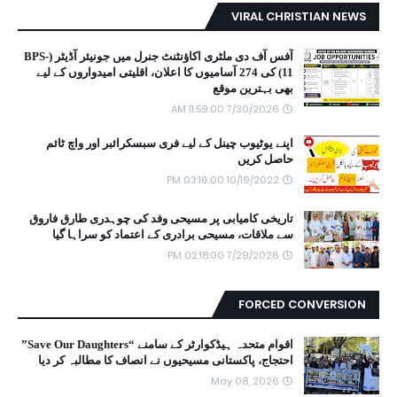
VIRAL CHRISTIAN NEWS
آفس آف دی ملٹری اکاؤنٹنٹ جنرل میں جونیئر آڈیٹر (BPS-
11) کی 274 آسامیوں کا اعلان، اقلیتی امیدواروں کے لیے
بھی بہترین موقع
7/30/2026 11:59:00 AM
اپنے یوٹیوب چینل کے لیے فری سبسکرائبر اور واچ ٹائم
حاصل کریں
10/19/2022 03:16:00 PM
تاریخی کامیابی پر مسیحی وفد کی چوہدری طارق فاروق
سے ملاقات، مسیحی برادری کے اعتماد کو سراہا گیا
7/29/2026 02:18:00 PM
FORCED CONVERSION
اقوام متحدہ ہیڈکوارٹر کے سامنے “Save Our Daughters”
احتجاج، پاکستانی مسیحیوں نے انصاف کا مطالبہ کر دیا
May 08, 2026