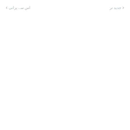
جدید تر
اس سے پرانی