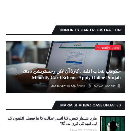
MINORITY CARD REGISTRATION
minority-card
حکومتِ پنجاب اقلیتی کارڈ آن لائن رجسٹریشن 2026
Minority Card Scheme Apply Online Punjab
5/17/2026 10:42:00 AM
Nawai Masihi
MARIA SHAHBAZ CASE UPDATES
ماریا شہباز کیس: کیا آئینی عدالت کا نیا فیصلہ اقلیتوں کے
لیے امید کی کرن بنے گا؟
May 22, 2026