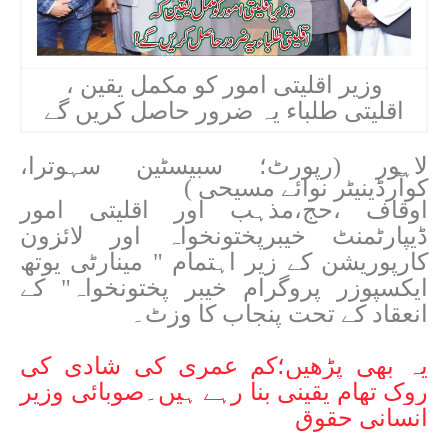
وزیر اقلیتی امور کو مکمل یقین ،
اقلیتی طلباء یہ ضرور حاصل کریں گے
لاہور (رپورٹ؛ سبیسٹین سہوترا،
کوآرڈینیٹر نوائے مسیحی )
اوقاف ،حج،مذہب اور اقلیتی امور
ڈیپارٹمنٹ خیبرپختونخواہ اور لائزون
کارپوریشن کے زیر اہتمام " مینارٹی یوتھ
ایکسپوزر پروگرام خیبر پختونخواہ" کے
انعقاد کے تحت پنجاب کا وزٹ۔
یہ بھی پڑھیں؛
کم عمری کی شادی کی
روک تھام یقینی بنا رہے ہیں۔صوبائی وزیر
انسانی حقوق