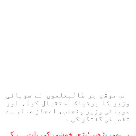
اس موقع پر طالبعلموں نے صوبائی
وزیر کا پرتپاک استقبال کیا، اور
صوبائی وزیر پنجاب، اعجاز عالم سے
تفصیلی گفتگو کی ۔
یہ بھی پڑھیں؛بڑی خوشی کی بات ہے کہ