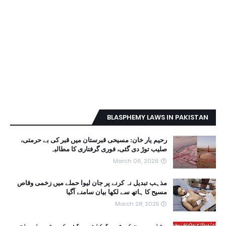
BLASPHEMY LAWS IN PAKISTAN
رحیم یار خان: مسیحی قبرستان میں قبر کی بے حرمتی،
صلیب توڑ دی گئی، فوری گرفتاری کا مطالبہ
March 06, 2026
مذہب تبدیل نہ کرنے پر جان لیوا حملے میں زخمی وقاص
مسیح کا ہاتھ سے لکھا بیان سامنے آگیا
March 28, 2025
وقاص مسیح کی شہ رگ کاٹ دی گئی کہ مقدس اوراق