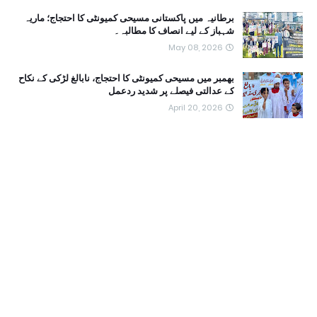
برطانیہ میں پاکستانی مسیحی کمیونٹی کا احتجاج؛ ماریہ
شہباز کے لیے انصاف کا مطالبہ۔
May 08, 2026
بھمبر میں مسیحی کمیونٹی کا احتجاج، نابالغ لڑکی کے نکاح
کے عدالتی فیصلے پر شدید ردعمل
April 20, 2026