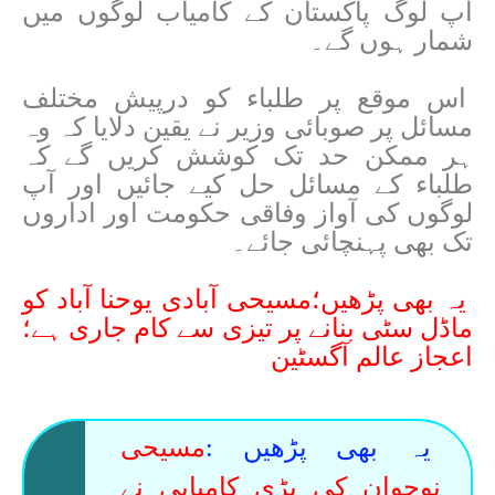
آپ لوگ پاکستان کے کامیاب لوگوں میں
شمار ہوں گے۔
اس موقع پر طلباء کو درپیش مختلف
مسائل پر صوبائی وزیر نے یقین دلایا کہ وہ
ہر ممکن حد تک کوشش کریں گے کہ
طلباء کے مسائل حل کیے جائیں اور آپ
لوگوں کی آواز وفاقی حکومت اور اداروں
تک بھی پہنچائی جائے۔
یہ بھی پڑھیں؛مسیحی آبادی یوحنا آباد کو
ماڈل سٹی بنانے پر تیزی سے کام جاری ہے؛
اعجاز عالم آگسٹین
یہ بھی پڑھیں :
مسیحی
نوجوان کی بڑی کامیابی نے