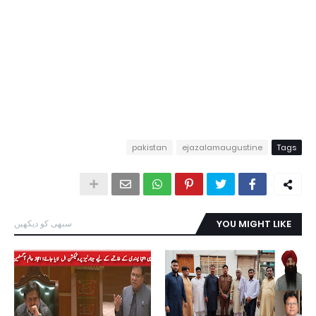
pakistan
ejazalamaugustine
Tags
YOU MIGHT LIKE
سبھی کو دیکھیں