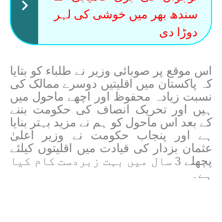
سندھ بھر میں خوشی کی لہر
دوڑا دی
اس موقع پر صوبائی وزیر نے طلباء کو بتایا
کہ پاکستان میں اقلیتیں دوسرے ممالک کی
نسبت زیادہ محفوظ اور اچھے ماحول میں
ہیں اور تحریک انصاف کی حکومت بننے
کے بعد اس ماحول کو ہم نے مزید بہتر بنایا
ہے اور پنجاب حکومت نے وزیر اعلیٰ
عثمان بزدار کی قیادت میں اقلیتوں کیلئے
پچھلے 3 سال میں بہت زبردست کام کیا
ہے۔