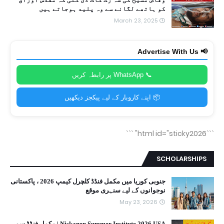
کو ہاتھے لگانے سے وہ پلید ہوجاتے ہیں
March 23, 2025
📢 Advertise With Us
📞 WhatsApp پر رابطہ کریں
📦 اپنے کاروبار کے لیے پیکجز دیکھیں
```
```html id="sticky2026"
SCHOLARSHIPS
جنوبی کوریا میں مکمل فنڈڈ کلچرل کیمپ 2026 ، پاکستانی
نوجوانوں کے لیے سنہری موقع
May 23, 2026
Niskanen Summer Institute 2026 USA | مکمل فنڈڈ سمر