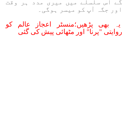
گے اس سلسلے میں میری مدد ہر وقت
اور جگہ آپ کو میسر ہوگی۔
یہ بھی پڑھیں؛منسٹر اعجاز عالم کو
روایتی "پرنا" اور مٹھائی پیش کی گئی