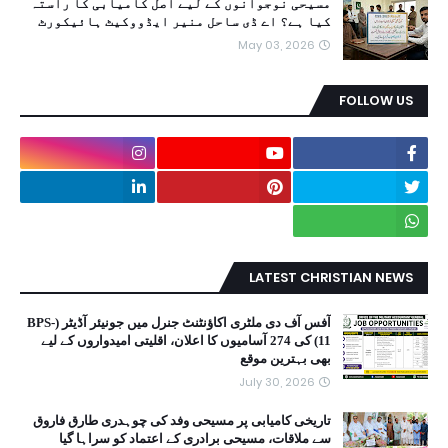
مسیحی نوجوانوں کے لیے اصل کامیابی کا راستہ
کیا ہے؟ اے ڈی ساحل منیر ایڈووکیٹ ہائیکورٹ
May 03, 2026
FOLLOW US
LATEST CHRISTIAN NEWS
آفس آف دی ملٹری اکاؤنٹنٹ جنرل میں جونیئر آڈیٹر (BPS-
11) کی 274 آسامیوں کا اعلان، اقلیتی امیدواروں کے لیے
بھی بہترین موقع
July 30, 2026
تاریخی کامیابی پر مسیحی وفد کی چوہدری طارق فاروق
سے ملاقات، مسیحی برادری کے اعتماد کو سراہا گیا