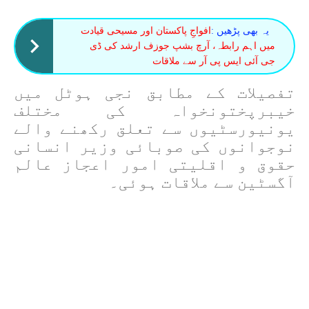
یہ بھی پڑھیں :
افواجِ پاکستان اور مسیحی قیادت
میں اہم رابطہ، آرچ بشپ جوزف ارشد کی ڈی
جی آئی ایس پی آر سے ملاقات
تفصیلات کے مطابق
نجی ہوٹل میں
خیبرپختونخواہ کی مختلف
یونیورسٹیوں سے تعلق رکھنے والے
نوجوانوں کی صوبائی وزیر انسانی
حقوق و اقلیتی امور اعجاز عالم
آگسٹین سے ملاقات ہوئی۔