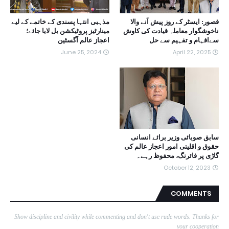
قصور: ایسٹر کے روز پیش آنے والا
مذہبی انتہا پسندی کے خاتمے کے لیے
ناخوشگوار معاملہ قیادت کی کاوش
مینارٹیز پروٹیکشن بل لایا جائے؛
سےافہام و تفہیم سے حل
اعجاز عالم آگسٹین
June 25, 2024
April 22, 2025
سابق صوبائی وزیر برائے انسانی
حقوق و اقلیتی امور اعجاز عالم کی
گاڑی پر فائرنگ، محفوظ رہے۔
October 12, 2023
COMMENTS
Show discipline and civility while commenting and don't use rude words. Thanks for
your cooperation