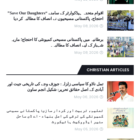
اقوام متحدہ ہیڈکوارٹر کے سامنے “Save Our Daughters”
احتجاج، پاکستانی مسیحیوں نے انصاف کا مطالبہ کر دیا
May 08, 2026
برطانیہ میں پاکستانی مسیحی کمیونٹی کا احتجاج؛ ماریہ
شہباز کے لیے انصاف کا مطالبہ۔
May 08, 2026
CHRISTIAN ARTICLES
تمل ناڈو کا سیاسی زلزلہ: جوزف وجے کی تاریخی جیت اور
آبادی کے اصل حقائق تحریر: شکیل انجم ساون
May 06, 2026
تعلیم، تربیت اور کردار سازی: پاکستانی مسیحی
کمیونٹی کی ترقی کی اصل بنیاد - اے ڈی ساحل
منیر ایڈووکیٹ ہائیکورٹ
May 05, 2026