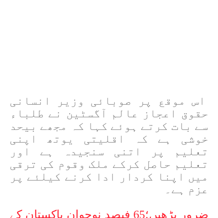
اس موقع پر صوبائی وزیر انسانی
حقوق اعجاز عالم آگسٹین نے طلباء
سے بات کرتے ہوئے کہا کہ مجھے بیحد
خوشی ہے کہ اقلیتی یوتھ اپنی
تعلیم پر اتنی سنجیدہ ہے اور
تعلیم حاصل کرکے ملک وقوم کی ترقی
میں اپنا کردار ادا کرنے کیلئے پر
عزم ہے۔
ضرور پڑھیں؛65 فیصد نوجوان پاکستان کے