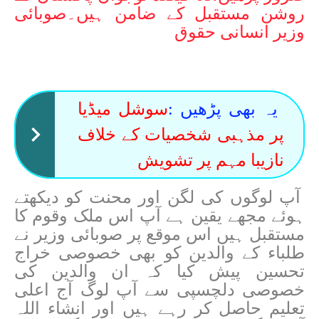
روشن مستقبل کے ضامن ہیں۔صوبائی
وزیر انسانی حقوق
یہ بھی پڑھیں :
سوشل میڈیا
پر مذہبی شخصیات کے خلاف
نازیبا مہم پر تشویش
آپ لوگوں کی لگن اور محنت کو دیکھتے
ہوئے مجھے یقین ہے آپ اس ملک وقوم کا
مستقبل ہیں اس موقع پر صوبائی وزیر نے
طلباء کے والدین کو بھی خصوصی خراج
تحسین پیش کیا کہ ان والدین کی
خصوصی دلچسپی سے آپ لوگ آج اعلی
تعلیم حاصل کر رہے ہیں اور انشاء اللہ