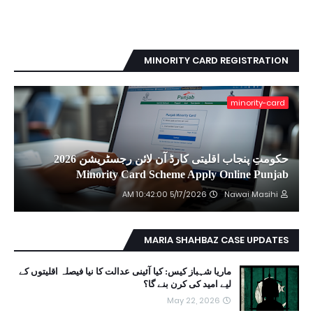
MINORITY CARD REGISTRATION
minority-card
حکومتِ پنجاب اقلیتی کارڈ آن لائن رجسٹریشن 2026
Minority Card Scheme Apply Online Punjab
5/17/2026 10:42:00 AM
Nawai Masihi
MARIA SHAHBAZ CASE UPDATES
ماریا شہباز کیس: کیا آئینی عدالت کا نیا فیصلہ اقلیتوں کے
لیے امید کی کرن بنے گا؟
May 22, 2026