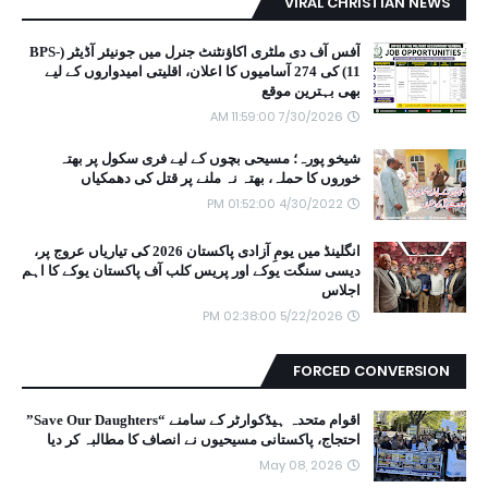
VIRAL CHRISTIAN NEWS
آفس آف دی ملٹری اکاؤنٹنٹ جنرل میں جونیئر آڈیٹر (BPS-
11) کی 274 آسامیوں کا اعلان، اقلیتی امیدواروں کے لیے
بھی بہترین موقع
7/30/2026 11:59:00 AM
شیخو پورہ؛ مسیحی بچوں کے لیے فری سکول پر بھتہ
خوروں کا حملہ، بھتہ نہ ملنے پر قتل کی دھمکیاں
4/30/2022 01:52:00 PM
انگلینڈ میں یومِ آزادی پاکستان 2026 کی تیاریاں عروج پر،
دیسی سنگت یوکے اور پریس کلب آف پاکستان یوکے کا اہم
اجلاس
5/22/2026 02:38:00 PM
FORCED CONVERSION
اقوام متحدہ ہیڈکوارٹر کے سامنے “Save Our Daughters”
احتجاج، پاکستانی مسیحیوں نے انصاف کا مطالبہ کر دیا
May 08, 2026