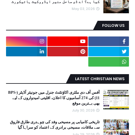
کیا ہے؟ اے ڈی ساحل منیر ایڈووکیٹ ہائیکورٹ
May 03, 2026
FOLLOW US
LATEST CHRISTIAN NEWS
آفس آف دی ملٹری اکاؤنٹنٹ جنرل میں جونیئر آڈیٹر (BPS-
11) کی 274 آسامیوں کا اعلان، اقلیتی امیدواروں کے لیے
بھی بہترین موقع
July 30, 2026
تاریخی کامیابی پر مسیحی وفد کی چوہدری طارق فاروق
سے ملاقات، مسیحی برادری کے اعتماد کو سراہا گیا
July 29, 2026