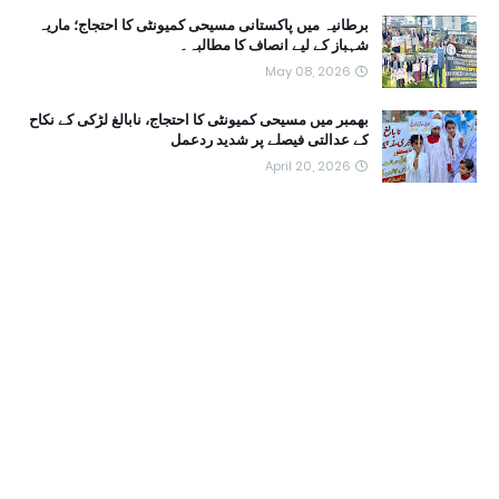
برطانیہ میں پاکستانی مسیحی کمیونٹی کا احتجاج؛ ماریہ
شہباز کے لیے انصاف کا مطالبہ۔
May 08, 2026
بھمبر میں مسیحی کمیونٹی کا احتجاج، نابالغ لڑکی کے نکاح
کے عدالتی فیصلے پر شدید ردعمل
April 20, 2026