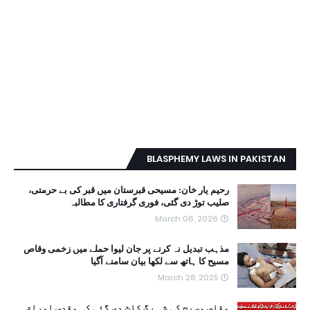
BLASPHEMY LAWS IN PAKISTAN
رحیم یار خان: مسیحی قبرستان میں قبر کی بے حرمتی،
صلیب توڑ دی گئی، فوری گرفتاری کا مطالبہ
March 06, 2026
مذہب تبدیل نہ کرنے پر جان لیوا حملے میں زخمی وقاص
مسیح کا ہاتھ سے لکھا بیان سامنے آگیا
March 28, 2025
وقاص مسیح کی شہ رگ کاٹ دی گئی کہ مقدس اوراق