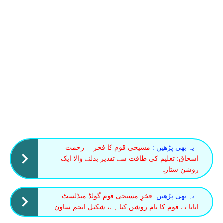
یہ بھی پڑھیں :
مسیحی قوم کا فخر— رحمت
اسحاق: تعلیم کی طاقت سے تقدیر بدلنے والا ایک
روشن ستارہ
یہ بھی پڑھیں :
فخرِ مسیحی قوم گولڈ میڈلسٹ
ایانا نے قوم کا نام روشن کیا ہے، شکیل انجم ساون