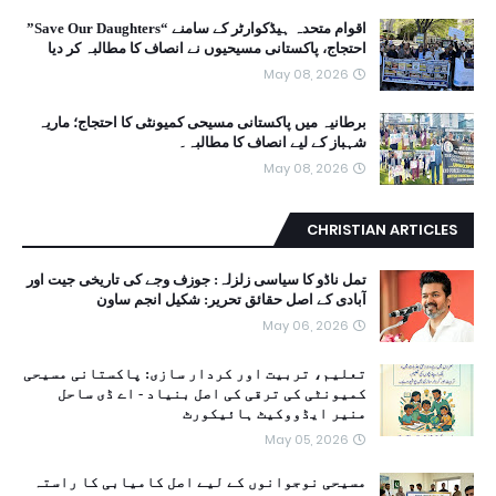
اقوام متحدہ ہیڈکوارٹر کے سامنے “Save Our Daughters”
احتجاج، پاکستانی مسیحیوں نے انصاف کا مطالبہ کر دیا
May 08, 2026
برطانیہ میں پاکستانی مسیحی کمیونٹی کا احتجاج؛ ماریہ
شہباز کے لیے انصاف کا مطالبہ۔
May 08, 2026
CHRISTIAN ARTICLES
تمل ناڈو کا سیاسی زلزلہ: جوزف وجے کی تاریخی جیت اور
آبادی کے اصل حقائق تحریر: شکیل انجم ساون
May 06, 2026
تعلیم، تربیت اور کردار سازی: پاکستانی مسیحی
کمیونٹی کی ترقی کی اصل بنیاد - اے ڈی ساحل
منیر ایڈووکیٹ ہائیکورٹ
May 05, 2026
مسیحی نوجوانوں کے لیے اصل کامیابی کا راستہ