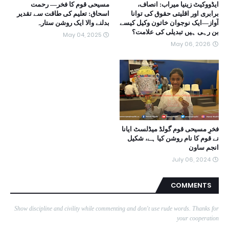
ایڈووکیٹ زینیا میراب: انصاف،
مسیحی قوم کا فخر— رحمت
برابری اور اقلیتی حقوق کی توانا
اسحاق: تعلیم کی طاقت سے تقدیر
آواز—ایک نوجوان خاتون وکیل کیسے
بدلنے والا ایک روشن ستارہ
بن رہی ہیں تبدیلی کی علامت؟
May 04, 2025
May 06, 2026
فخرِ مسیحی قوم گولڈ میڈلسٹ ایانا
نے قوم کا نام روشن کیا ہے، شکیل
انجم ساون
July 06, 2024
COMMENTS
Show discipline and civility while commenting and don't use rude words. Thanks for
your cooperation