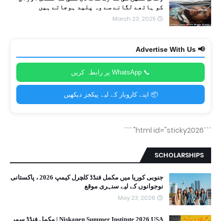
کو ہاتھے لگانے سے وہ پلید ہوجاتے ہیں
March 23, 2025
📢 Advertise With Us
📞 WhatsApp پر رابطہ کریں
📦 اپنے کاروبار کے لیے پیکجز دیکھیں
```
```html id="sticky2026"
SCHOLARSHIPS
جنوبی کوریا میں مکمل فنڈڈ کلچرل کیمپ 2026 ، پاکستانی
نوجوانوں کے لیے سنہری موقع
May 23, 2026
Niskanen Summer Institute 2026 USA | مکمل فنڈڈ سمر