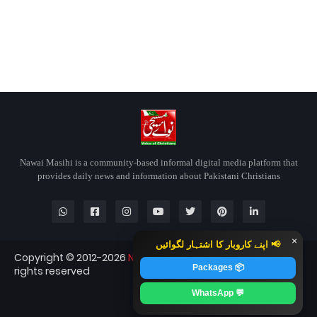
Nawai Masihi is a community-based informal digital media platform that
provides daily news and information about Pakistani Christians
×
📢 اپنے کاروبار کا اشتہار لگوائیں
Copyright © 2012-2026
Nawai Masihi
Nawai Masihi — All
📦 Packages
rights reserved
Blogger Templates
CopyBloggerThemes.com
💬 WhatsApp
RTL Version
Contact
About
Home