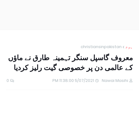
ہوم
christiansinpakistan
معروف گاسپل سنگر تہمینہ طارق نے ماﺅں
کے عالمی دن پر خصوصی گیت رلیز کردیا
0
5/07/2021 11:38:00 PM
Nawai Masihi