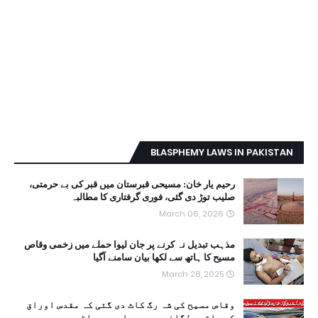
BLASPHEMY LAWS IN PAKISTAN
رحیم یار خان: مسیحی قبرستان میں قبر کی بے حرمتی،
صلیب توڑ دی گئی، فوری گرفتاری کا مطالبہ
March 06, 2026
مذہب تبدیل نہ کرنے پر جان لیوا حملے میں زخمی وقاص
مسیح کا ہاتھ سے لکھا بیان سامنے آگیا
March 28, 2025
وقاص مسیح کی شہ رگ کاٹ دی گئی کہ مقدس اوراق
کو ہاتھے لگانے سے وہ پلید ہوجاتے ہیں