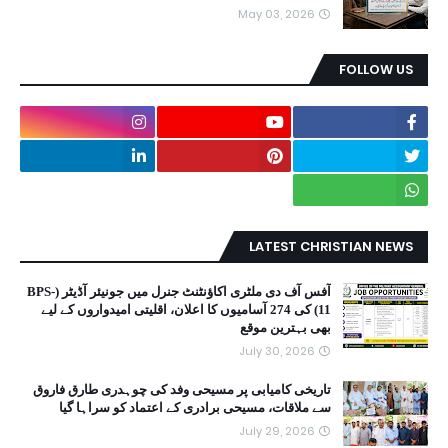
May 03, 2026
FOLLOW US
LATEST CHRISTIAN NEWS
آفس آف دی ملٹری اکاؤنٹنٹ جنرل میں جونیئر آڈیٹر (BPS-
11) کی 274 آسامیوں کا اعلان، اقلیتی امیدواروں کے لیے
بھی بہترین موقع
July 30, 2026
تاریخی کامیابی پر مسیحی وفد کی چوہدری طارق فاروق
سے ملاقات، مسیحی برادری کے اعتماد کو سراہا گیا
July 29, 2026