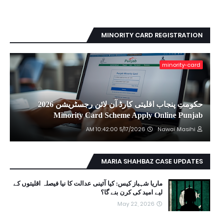
MINORITY CARD REGISTRATION
minority-card
حکومتِ پنجاب اقلیتی کارڈ آن لائن رجسٹریشن 2026
Minority Card Scheme Apply Online Punjab
5/17/2026 10:42:00 AM
Nawai Masihi
MARIA SHAHBAZ CASE UPDATES
ماریا شہباز کیس: کیا آئینی عدالت کا نیا فیصلہ اقلیتوں کے
لیے امید کی کرن بنے گا؟
May 22, 2026