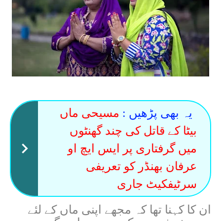
یہ بھی پڑھیں :
مسیحی ماں
بیٹا کے قاتل کی چند گھنٹوں
میں گرفتاری پر ایس ایچ او
عرفان بھنڈر کو تعریفی
سرٹیفکیٹ جاری
ان کا کہنا تھا کہ مجھے اپنی ماں کے لئے