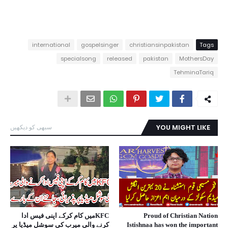
international
gospelsinger
christiansinpakistan
Tags
specialsong
released
pakistan
MothersDay
TehminaTariq
YOU MIGHT LIKE
سبھی کو دیکھیں
Proud of Christian Nation
KFCمیں کام کرکے اپنی فیس ادا
Istishnaa has won the important
کرنے والی میرب کی سوشل میڈیا پر