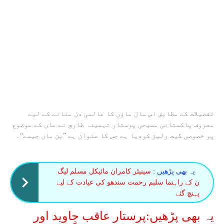
تفصیلات کے مطابق اس سال ماﺅں کا عالمی دن منانے کے لیے
معروف پاکستانی مسیحی پرستار تہمینہ طارق نے ماں کے موضوع
پر خصوصی گیت رلیز کردیا ہے جس کا عنوان ہے ”بن ماں جیسے“۔
یہ بھی پڑھیں :
سینیٹر کامران مائیکل مسلم لیگ
ن کے راہنما سلیم رحمت سندھو کی عیادت کے لیے
پہنچ گئے
یہ بھی پڑھیں:پرستار عاقب جاوید اور