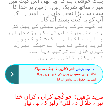
بہت خوشی ہے کہ وہ بھی اس گیت میں
میرے ساتھ شریک ہیں۔ زمین پر خدا کا
سب سے بڑا تحفہ ماں ہے۔ امید ہے کہ
آپ کو یہ گیت پسند آئے گا۔
یہ گیت شوکت بھٹی شیکی کی پیش کش
ہے۔ جنہوں نے اس گیت کو بڑے دل اور
پیار سے لکھا ہے۔ گیت کو کمپوز
نوید بھٹی نے کیا ہے جبکہ میوزک
شیری خان نے ترتیب دیا ہے۔
ڈائریکٹر کاشی ہنس ہیں۔
یہ بھی پڑھیں :
اغواءکاروں کےچنگل سےبھاگ
نکلنے والی مسیحی بچی کی خبر، وزیر برائے
انسانی حقوق نے نوٹس لے لیا
مزید پڑھیں؛”جو کُجھ کراں ، کراں خدا
تیرے جلا ل دے لئی“ رلیز کے لیے تیار