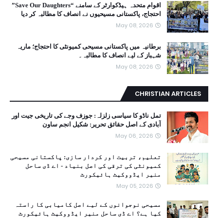
اقوام متحدہ ہیڈکوارٹر کے سامنے “Save Our Daughters”
احتجاج، پاکستانی مسیحیوں نے انصاف کا مطالبہ کر دیا
May 08, 2026
برطانیہ میں پاکستانی مسیحی کمیونٹی کا احتجاج؛ ماریہ
شہباز کے لیے انصاف کا مطالبہ۔
May 08, 2026
CHRISTIAN ARTICLES
تمل ناڈو کا سیاسی زلزلہ: جوزف وجے کی تاریخی جیت اور
آبادی کے اصل حقائق تحریر: شکیل انجم ساون
May 06, 2026
تعلیم، تربیت اور کردار سازی: پاکستانی مسیحی
کمیونٹی کی ترقی کی اصل بنیاد - اے ڈی ساحل
منیر ایڈووکیٹ ہائیکورٹ
May 05, 2026
مسیحی نوجوانوں کے لیے اصل کامیابی کا راستہ
کیا ہے؟ اے ڈی ساحل منیر ایڈووکیٹ ہائیکورٹ