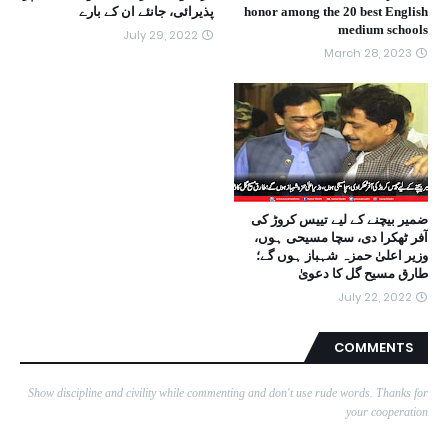
honor among the 20 best English
پذیرائی، جانئے ان کے بارے
medium schools
July 29, 2022
March 28, 2023
ضمیر بیچنے کے لیے تییس کروڑ کی
آفر ٹھکرا دی، سچا مسیحی ہوں،
وزیر اعلیٰ حمزہ شہباز ہوں گے؛
طارق مسیح گل کا دعویٰ
July 22, 2022
COMMENTS
Show discipline and civility while commenting and don't use rude words. Thanks for
your cooperation