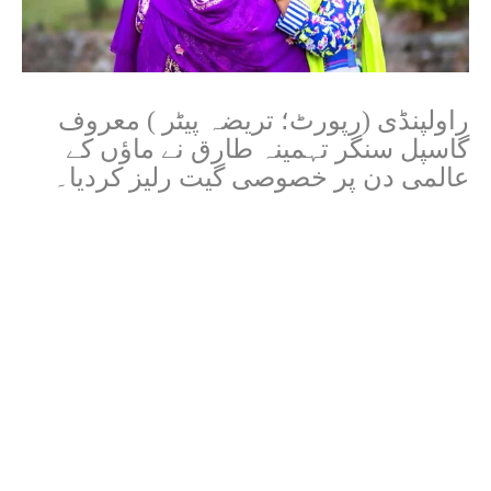
راولپنڈی (رپورٹ؛ تریضہ پیٹر ) معروف
گاسپل سنگر تہمینہ طارق نے ماﺅں کے
عالمی دن پر خصوصی گیت رلیز کردیا۔