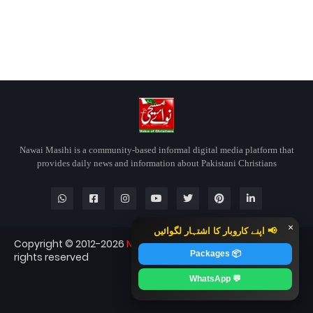
Nawai Masihi is a community-based informal digital media platform that
provides daily news and information about Pakistani Christians
×
📢 اپنے کاروبار کا اشتہار لگوائیں
Copyright © 2012-2026
Nawai Masihi
Nawai Masihi — All
📦 Packages
rights reserved
Blogger Templates
CopyBloggerThemes.com
💬 WhatsApp
RTL Version
Contact
About
Home