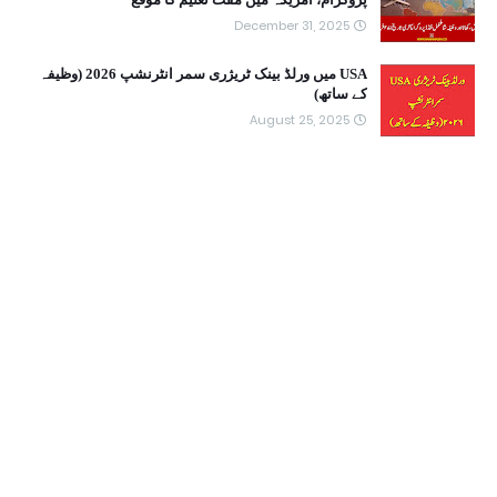
December 31, 2025
USA میں ورلڈ بینک ٹریژری سمر انٹرنشپ 2026 (وظیفہ
کے ساتھ)
August 25, 2025