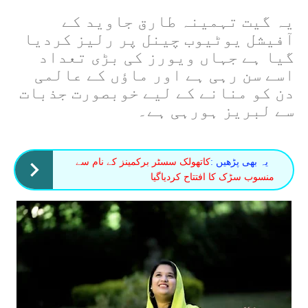
یہ گیت تہمینہ طارق جاوید کے
آفیشل یوٹیوب چینل پر رلیز کردیا
گیا ہے جہاں ویورز کی بڑی تعداد
اسے سن رہی ہے اور ماﺅں کے عالمی
دن کو منانے کے لیے خوبصورت جذبات
سے لبریز ہورہی ہے۔
یہ بھی پڑھیں :
کاتھولک سسٹر برکمینز کے نام سے
منسوب سڑک کا افتتاح کردیاگیا