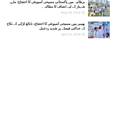
برطانیہ میں پاکستانی مسیحی کمیونٹی کا احتجاج؛ ماریہ
شہباز کے لیے انصاف کا مطالبہ۔
May 08, 2026
بھمبر میں مسیحی کمیونٹی کا احتجاج، نابالغ لڑکی کے نکاح
کے عدالتی فیصلے پر شدید ردعمل
April 20, 2026