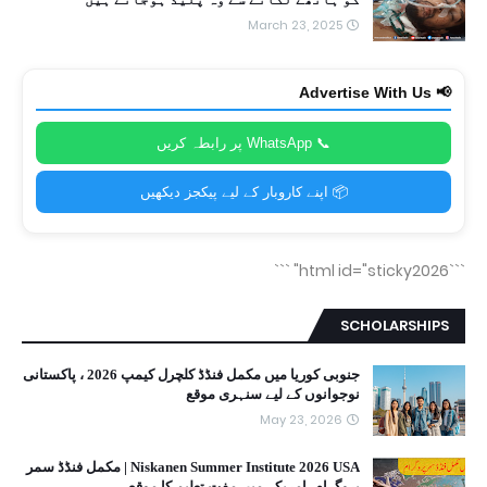
March 23, 2025
📢 Advertise With Us
📞 WhatsApp پر رابطہ کریں
📦 اپنے کاروبار کے لیے پیکجز دیکھیں
```
```html id="sticky2026"
SCHOLARSHIPS
جنوبی کوریا میں مکمل فنڈڈ کلچرل کیمپ 2026 ، پاکستانی
نوجوانوں کے لیے سنہری موقع
May 23, 2026
Niskanen Summer Institute 2026 USA | مکمل فنڈڈ سمر
پروگرام، امریکہ میں مفت تعلیم کا موقع