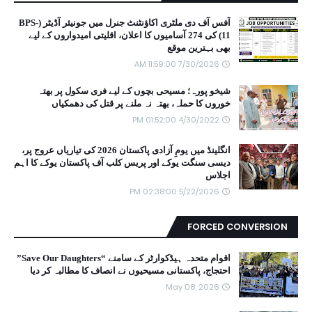
آفس آف دی ملٹری اکاؤنٹنٹ جنرل میں جونیئر آڈیٹر (BPS-
11) کی 274 آسامیوں کا اعلان، اقلیتی امیدواروں کے لیے
بھی بہترین موقع
7/30/2026 11:59:00 AM
شیخو پورہ؛ مسیحی بچوں کے لیے فری سکول پر بھتہ
خوروں کا حملہ، بھتہ نہ ملنے پر قتل کی دھمکیاں
4/30/2022 01:52:00 PM
انگلینڈ میں یومِ آزادی پاکستان 2026 کی تیاریاں عروج پر،
دیسی سنگت یوکے اور پریس کلب آف پاکستان یوکے کا اہم
اجلاس
5/22/2026 02:38:00 PM
FORCED CONVERSION
اقوام متحدہ ہیڈکوارٹر کے سامنے “Save Our Daughters”
احتجاج، پاکستانی مسیحیوں نے انصاف کا مطالبہ کر دیا
May 08, 2026