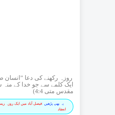
روزہ رکھنے کی دعا ”انسان ص
ایک کلمے سے جو خدا کے منہ 
مقدس متی 4:4)
یہ بھی پڑھیں :
فیصل آباد میں ایک روزہ ریس
انعقاد