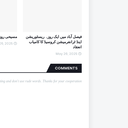
فیصل آباد میں ایک روزہ ریسٹوریشن
مسیحی روزہ
اینڈ ٹرانفرمیشن کروسیڈ کا کامیاب
05, 2025
انعقاد
May 26, 2025
COMMENTS
nting and don't use rude words. Thanks for your cooperation