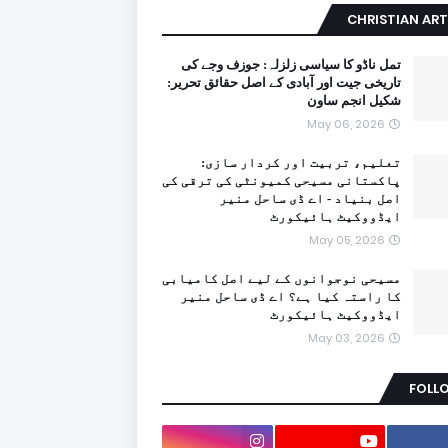
CHRISTIAN ART
تمل ناڈو کا سیاسی زلزلہ: جوزف وجے کی
تاریخی جیت اور آبادی کے اصل حقائق تحریر:
شکیل انجم ساون
May 06, 2026
تعلیم، تربیت اور کردار سازی:
پاکستانی مسیحی کمیونٹی کی ترقی کی
اصل بنیاد - اے ڈی ساحل منیر
ایڈووکیٹ ہائیکورٹ
May 05, 2026
مسیحی نوجوانوں کے لیے اصل کامیابی
کا راستہ کیا ہے؟ اے ڈی ساحل منیر
ایڈووکیٹ ہائیکورٹ
May 03, 2026
FOLL