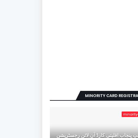
MINORITY CARD REGISTR
minority
ِ پنجاب اقلیتی کارڈ آن لائن رجسٹریشن