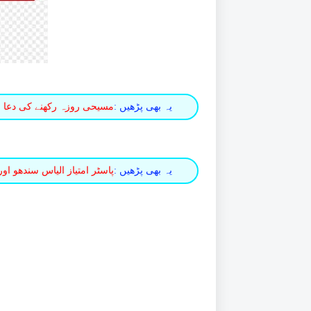
یہ بھی پڑھیں :
مسیحی روزہ رکھنے کی دعا
یہ بھی پڑھیں :
پاسٹر امتیاز الیاس سندھو اور ٹیم کے زی