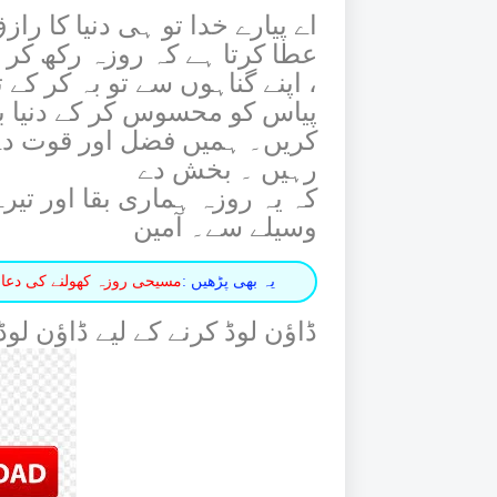
اے پیارے خدا تو ہی دنیا کا را
عطا کرتا ہے کہ روزہ رکھ کر 
، اپنے گناہوں سے تو بہ کر کے 
پیاس کو محسوس کر کے دنیا ب
کریں۔ ہمیں فضل اور قوت دے ت
رہیں ۔ بخش دے
کہ یہ روزہ ہماری بقا اور تیر
وسیلے سے۔ آمین
یہ بھی پڑھیں :
مسیحی روزہ کھولنے کی دعا
ڈاؤن لوڈ کرنے کے لیے ڈاؤن لو