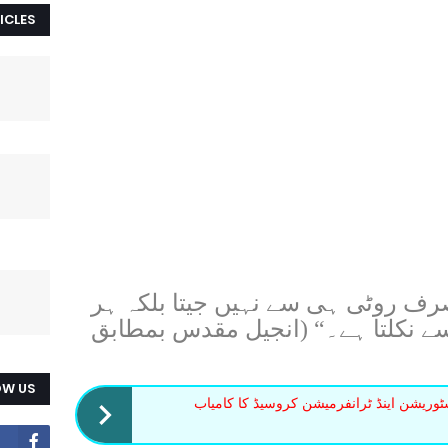
ICLES
رف روٹی ہی سے نہیں جیتا بلکہ ہر
سے نکلتا ہے۔“ (انجیل مقدس بمطابق
OW US
ٹوریشن اینڈ ٹرانفرمیشن کروسیڈ کا کامیاب