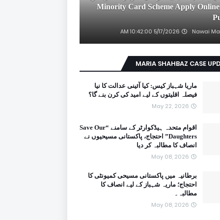
2026 Minority Card Scheme Apply Online
P
5/17/2026 10:42:00 AM
Nawai Ma
MARIA SHAHBAZ CASE UP
ماریا شہباز کیس: کیا آئینی عدالت کا نیا
فیصلہ اقلیتوں کے لیے امید کی کرن بنے گا؟
May 22, 2026
اقوام متحدہ ہیڈکوارٹر کے سامنے “Save Our
Daughters” احتجاج، پاکستانی مسیحیوں نے
انصاف کا مطالبہ کر دیا
May 08, 2026
برطانیہ میں پاکستانی مسیحی کمیونٹی کا
احتجاج؛ ماریہ شہباز کے لیے انصاف کا
مطالبہ۔
May 08, 2026