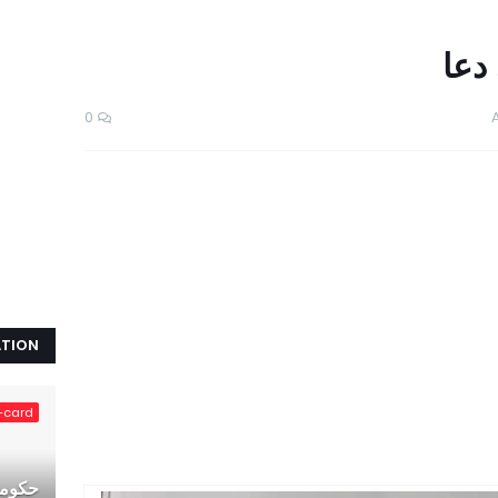
دعا
0
ATION
-card
حکومت