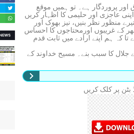
زق اور پروردگار ہے۔ تو ہمیں موقع
اپنی عاجزی اور حلیمی کا اظہار کریں
تیرے منظور نظر بنیں، نیز بھوک اور
ھر کے غریبوں اورمحتاجوں کا احساس
 NEWS
ا کہ ہم اپنے ارادے میں ثابت قدم
ے جلال کا سبب بنے۔ مسیح خداوند کے
ڈ بٹن پر کلک کریں