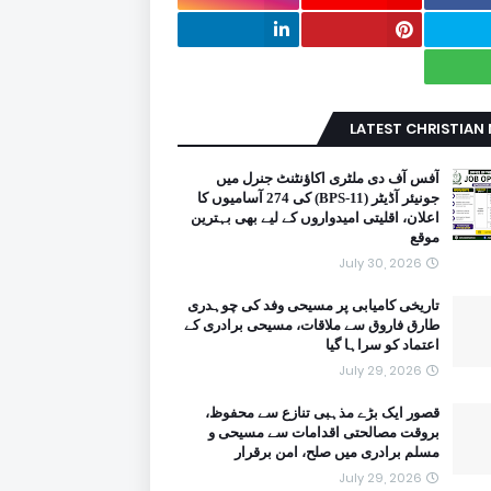
LATEST CHRISTIAN
آفس آف دی ملٹری اکاؤنٹنٹ جنرل میں
جونیئر آڈیٹر (BPS-11) کی 274 آسامیوں کا
اعلان، اقلیتی امیدواروں کے لیے بھی بہترین
موقع
July 30, 2026
تاریخی کامیابی پر مسیحی وفد کی چوہدری
طارق فاروق سے ملاقات، مسیحی برادری کے
اعتماد کو سراہا گیا
July 29, 2026
قصور ایک بڑے مذہبی تنازع سے محفوظ،
بروقت مصالحتی اقدامات سے مسیحی و
مسلم برادری میں صلح، امن برقرار
July 29, 2026