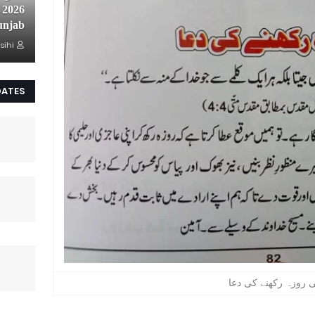
unjab
sihi
DATES
روزہ رکھنے کی دعا