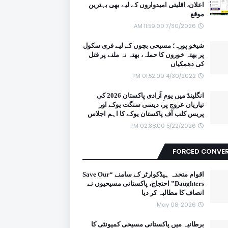
اعلان، اقلیتی امیدواروں کے لیے بھی بہترین
موقع
7/30/2026 11:59:00 AM
شیخو پورہ؛ مسیحی بچوں کے لیے فری سکول
پر بھتہ خوروں کا حملہ، بھتہ نہ ملنے پر قتل
کی دھمکیاں
4/30/2022 01:52:00 PM
انگلینڈ میں یومِ آزادی پاکستان 2026 کی
تیاریاں عروج پر، دیسی سنگت یوکے اور
پریس کلب آف پاکستان یوکے کا اہم اجلاس
5/22/2026 02:38:00 PM
FORCED CONVE
اقوام متحدہ ہیڈکوارٹر کے سامنے “Save Our
Daughters” احتجاج، پاکستانی مسیحیوں نے
انصاف کا مطالبہ کر دیا
May 08, 2026
برطانیہ میں پاکستانی مسیحی کمیونٹی کا