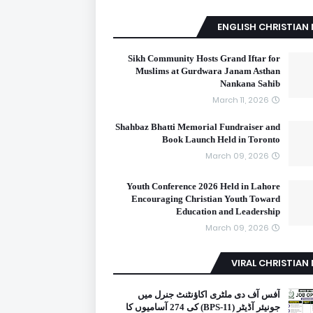
ENGLISH CHRISTIAN
Sikh Community Hosts Grand Iftar for
Muslims at Gurdwara Janam Asthan
Nankana Sahib
March 11, 2026
Shahbaz Bhatti Memorial Fundraiser and
Book Launch Held in Toronto
March 09, 2026
Youth Conference 2026 Held in Lahore
Encouraging Christian Youth Toward
Education and Leadership
March 09, 2026
VIRAL CHRISTIAN
آفس آف دی ملٹری اکاؤنٹنٹ جنرل میں
جونیئر آڈیٹر (BPS-11) کی 274 آسامیوں کا