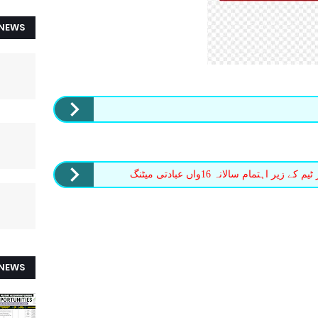
 NEWS
ر اہتمام سالانہ 16واں عبادتی میٹنگ
 NEWS