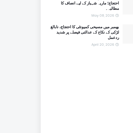
احتجاج؛ ماریہ شہباز کے لیے انصاف کا
مطالبہ۔
May 08, 2026
بھمبر میں مسیحی کمیونٹی کا احتجاج، نابالغ
لڑکی کے نکاح کے عدالتی فیصلے پر شدید
ردعمل
April 20, 2026