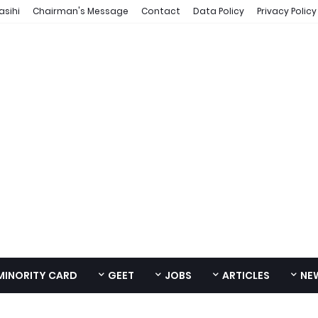
asihi
Chairman's Message
Contact
Data Policy
Privacy Policy
MINORITY CARD
GEET
JOBS
ARTICLES
NE