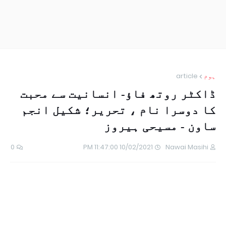
ہوم
article
ڈاکٹر روتھ فاؤ- انسانیت سے محبت
کا دوسرا نام ، تحریر؛ شکیل انجم
ساون - مسیحی ہیروز
0
10/02/2021 11:47:00 PM
Nawai Masihi