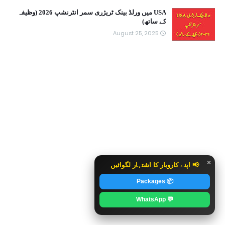
USA میں ورلڈ بینک ٹریژری سمر انٹرنشپ 2026 (وظیفہ
کے ساتھ)
August 25, 2025
×
📢 اپنے کاروبار کا اشتہار لگوائیں
📦 Packages
💬 WhatsApp