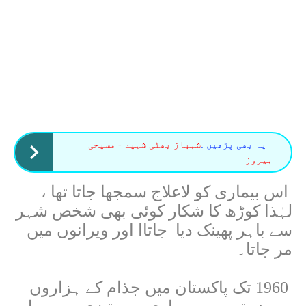
یہ بھی پڑھیں :
شہباز بھٹی شہید - مسیحی
ہیروز
اس بیماری کو لاعلاج سمجھا جاتا تھا ،
لہٰذا کوڑھ کا شکار کوئی بھی شخص شہر
سے باہر پھینک دیا
جاتاا اور ویرانوں میں
مر جاتا۔
1960
تک پاکستان میں جذام کے ہزاروں