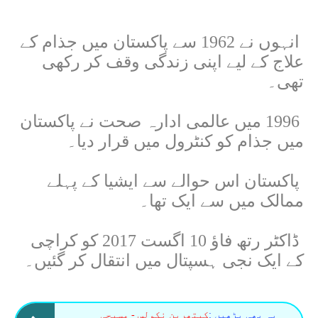
انہوں نے 1962 سے پاکستان میں جذام کے
علاج کے لیے اپنی زندگی وقف کر رکھی
تھی۔
1996
میں عالمی ادارہ صحت نے پاکستان
میں جذام کو کنٹرول میں قرار دیا۔
پاکستان اس حوالے سے ایشیا کے پہلے
ممالک میں سے ایک تھا۔
ڈاکٹر رتھ فاؤ 10 اگست 2017 کو کراچی
کے ایک نجی ہسپتال میں انتقال کر گئیں۔
یہ بھی پڑھیں :
کیتھرین نکولس - مسیحی