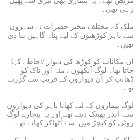
مریض تھے۔ یہ بیماری بھی تیزی سے پھیل
رہی تھی۔
ملک کے مختلف مخیر حضرات نے شہروں
سے باہر کوڑھیوں کے لیے پناہ گاہیں بنا دی
تھیں۔
ان مکانات کو کوڑھ کی دیوار /احاطے کہا
جاتا تھا۔ لوگ آنکھوں ، منہ اور ناک کو
ڈھانپ کر ان دیواروں کے قریب سے گزرتے
تھے۔
لوگ بیماروں کے لیے کھانا باہر کی دیواروں
سے
اندر پھینک دیتے تھے اور یہ بیچارے لوگ
روٹی کو کیچڑ میں
سے اُٹھاکر کھاتے تھے۔