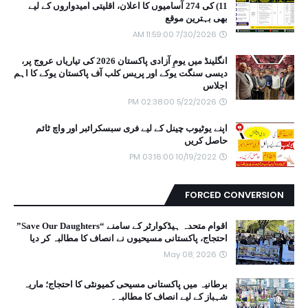
11) کی 274 آسامیوں کا اعلان، اقلیتی امیدواروں کے لیے
بھی بہترین موقع
7/30/2026 11:59:00 AM
انگلینڈ میں یومِ آزادی پاکستان 2026 کی تیاریاں عروج پر،
دیسی سنگت یوکے اور پریس کلب آف پاکستان یوکے کا اہم
اجلاس
5/22/2026 02:38:00 PM
اپنے یوٹیوب چینل کے لیے فری سبسکرائبر اور واچ ٹائم
حاصل کریں
10/19/2022 03:16:00 PM
FORCED CONVERSION
اقوام متحدہ ہیڈکوارٹر کے سامنے “Save Our Daughters”
احتجاج، پاکستانی مسیحیوں نے انصاف کا مطالبہ کر دیا
May 08, 2026
برطانیہ میں پاکستانی مسیحی کمیونٹی کا احتجاج؛ ماریہ
شہباز کے لیے انصاف کا مطالبہ۔