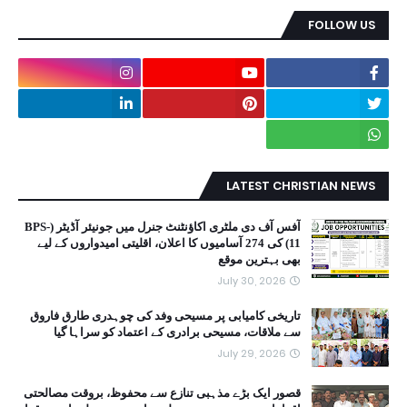
FOLLOW US
LATEST CHRISTIAN NEWS
آفس آف دی ملٹری اکاؤنٹنٹ جنرل میں جونیئر آڈیٹر (BPS-
11) کی 274 آسامیوں کا اعلان، اقلیتی امیدواروں کے لیے
بھی بہترین موقع
July 30, 2026
تاریخی کامیابی پر مسیحی وفد کی چوہدری طارق فاروق
سے ملاقات، مسیحی برادری کے اعتماد کو سراہا گیا
July 29, 2026
قصور ایک بڑے مذہبی تنازع سے محفوظ، بروقت مصالحتی