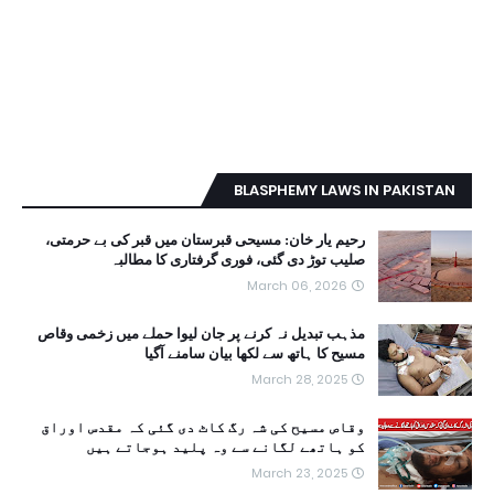
BLASPHEMY LAWS IN PAKISTAN
رحیم یار خان: مسیحی قبرستان میں قبر کی بے حرمتی،
صلیب توڑ دی گئی، فوری گرفتاری کا مطالبہ
March 06, 2026
مذہب تبدیل نہ کرنے پر جان لیوا حملے میں زخمی وقاص
مسیح کا ہاتھ سے لکھا بیان سامنے آگیا
March 28, 2025
وقاص مسیح کی شہ رگ کاٹ دی گئی کہ مقدس اوراق
کو ہاتھے لگانے سے وہ پلید ہوجاتے ہیں
March 23, 2025