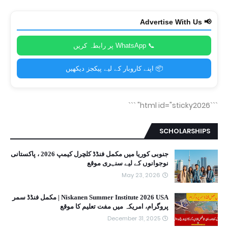
📢 Advertise With Us
📞 WhatsApp پر رابطہ کریں
📦 اپنے کاروبار کے لیے پیکجز دیکھیں
```
```html id="sticky2026"
SCHOLARSHIPS
جنوبی کوریا میں مکمل فنڈڈ کلچرل کیمپ 2026 ، پاکستانی
نوجوانوں کے لیے سنہری موقع
May 23, 2026
Niskanen Summer Institute 2026 USA | مکمل فنڈڈ سمر
پروگرام، امریکہ میں مفت تعلیم کا موقع
December 31, 2025