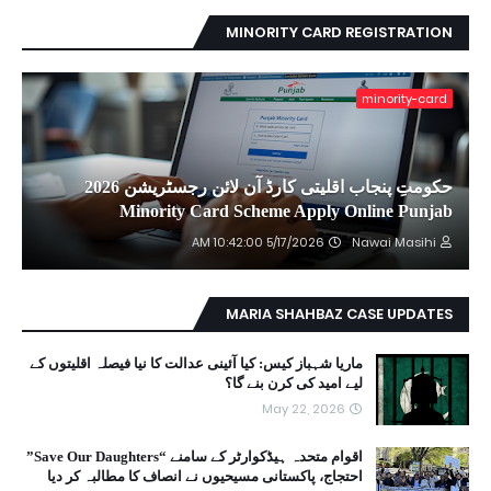
MINORITY CARD REGISTRATION
minority-card
حکومتِ پنجاب اقلیتی کارڈ آن لائن رجسٹریشن 2026
Minority Card Scheme Apply Online Punjab
5/17/2026 10:42:00 AM
Nawai Masihi
MARIA SHAHBAZ CASE UPDATES
ماریا شہباز کیس: کیا آئینی عدالت کا نیا فیصلہ اقلیتوں کے
لیے امید کی کرن بنے گا؟
May 22, 2026
اقوام متحدہ ہیڈکوارٹر کے سامنے “Save Our Daughters”
احتجاج، پاکستانی مسیحیوں نے انصاف کا مطالبہ کر دیا