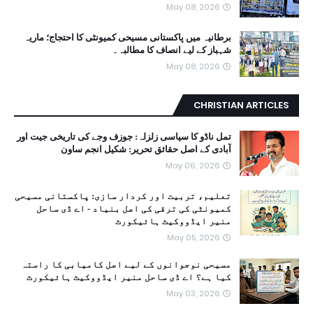
May 08, 2026
برطانیہ میں پاکستانی مسیحی کمیونٹی کا احتجاج؛ ماریہ
شہباز کے لیے انصاف کا مطالبہ۔
May 08, 2026
CHRISTIAN ARTICLES
تمل ناڈو کا سیاسی زلزلہ: جوزف وجے کی تاریخی جیت اور
آبادی کے اصل حقائق تحریر: شکیل انجم ساون
May 06, 2026
تعلیم، تربیت اور کردار سازی: پاکستانی مسیحی
کمیونٹی کی ترقی کی اصل بنیاد - اے ڈی ساحل
منیر ایڈووکیٹ ہائیکورٹ
May 05, 2026
مسیحی نوجوانوں کے لیے اصل کامیابی کا راستہ
کیا ہے؟ اے ڈی ساحل منیر ایڈووکیٹ ہائیکورٹ
May 03, 2026