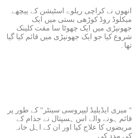
انھوں نے کراچی ریلوے اسٹیشن کے پیچھے
میکلوڈ روڈ کوڑھی بستی میں ایک
جھونپڑی میں ایک چھوٹا سا مفت کلینک
شروع کیا جو ایک جھونپڑی میں قائم کیا گیا
تھا۔
"
میری ایڈیلیڈ لیپروسی سینٹر" کے طور پر
قائم ہونے والے اس ہسپتال نے جذام کے
مریضوں کا علاج کیا اور ان کے اہل خانہ
کی مدد کی۔