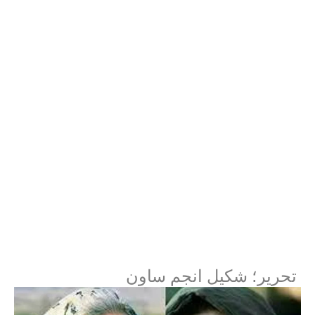
تحریر؛ شکیل انجم ساون