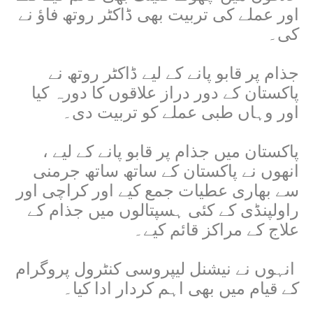
اور عملے کی تربیت بھی ڈاکٹر روتھ فاؤ نے
کی۔
جذام پر قابو پانے کے لیے ڈاکٹر روتھ نے
پاکستان کے دور دراز علاقوں کا دورہ کیا
اور وہاں طبی عملے کو تربیت دی۔
پاکستان میں جذام پر قابو پانے کے لیے ،
انھوں نے پاکستان کے ساتھ ساتھ جرمنی
سے بھاری عطیات جمع کیے اور کراچی اور
راولپنڈی کے کئی ہسپتالوں میں جذام کے
علاج کے مراکز قائم کیے۔
انہوں نے نیشنل لیپروسی کنٹرول پروگرام
کے قیام میں بھی اہم کردار ادا کیا۔