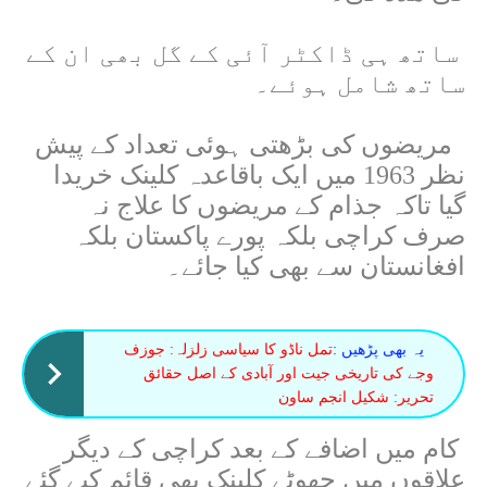
ساتھ ہی ڈاکٹر آئی کے گل بھی ان کے
ساتھ شامل ہوئے۔
مریضوں کی بڑھتی ہوئی تعداد کے پیش
نظر 1963 میں ایک باقاعدہ کلینک خریدا
گیا تاکہ جذام کے مریضوں کا علاج نہ
صرف کراچی بلکہ پورے پاکستان بلکہ
افغانستان سے بھی کیا جائے۔
یہ بھی پڑھیں :
تمل ناڈو کا سیاسی زلزلہ: جوزف
وجے کی تاریخی جیت اور آبادی کے اصل حقائق
تحریر: شکیل انجم ساون
کام میں اضافے کے بعد کراچی کے دیگر
علاقوں میں چھوٹے کلینک بھی قائم کیے گئے