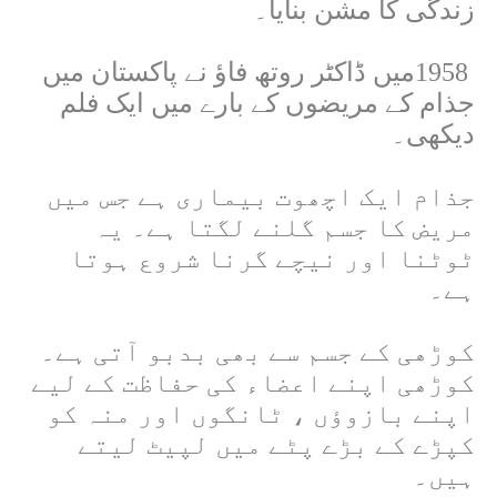
زندگی کا مشن بنایا۔
1958
میں ڈاکٹر روتھ فاؤ نے پاکستان میں
جذام کے مریضوں کے بارے میں ایک فلم
دیکھی۔
جذام ایک اچھوت بیماری ہے جس میں
مریض کا جسم گلنے لگتا ہے۔ یہ
ٹوٹنا اور نیچے گرنا شروع ہوتا
ہے۔
کوڑھی کے جسم سے بھی بدبو آتی ہے۔
کوڑھی اپنے اعضاء کی حفاظت کے لیے
اپنے بازوؤں ، ٹانگوں اور منہ کو
کپڑے کے بڑے پٹے میں لپیٹ لیتے
ہیں۔