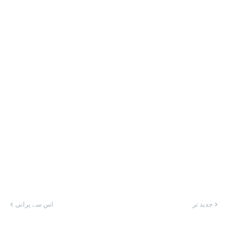
جدید تر
اس سے پرانی