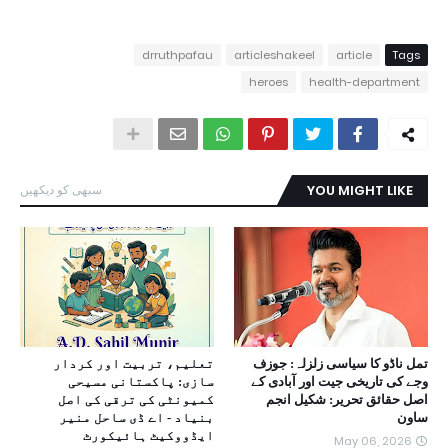
drruthpafau
articleshakeel
article
Tags
heroes
health-department
YOU MIGHT LIKE
سبھی کو دیکھیں
تمل ناڈو کا سیاسی زلزلہ: جوزف
تعلیم، تربیت اور کردار
وجے کی تاریخی جیت اور آبادی کے
سازی: پاکستانی مسیحی
اصل حقائق تحریر: شکیل انجم
کمیونٹی کی ترقی کی اصل
ساون
بنیاد - اے ڈی ساحل منیر
ایڈووکیٹ ہائیکورٹ
May 06, 2026