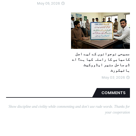
May 05, 2026
مسیحی نوجوانوں کے لیے اصل
کامیابی کا راستہ کیا ہے؟ اے
ڈی ساحل منیر ایڈووکیٹ
ہائیکورٹ
May 03, 2026
COMMENTS
Show discipline and civility while commenting and don't use rude words. Thanks for
your cooperation