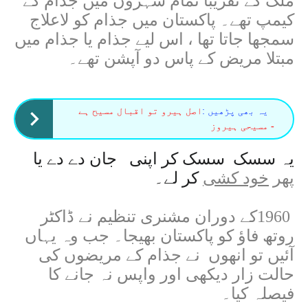
ملک کے تقریبا
تمام شہروں میں جذام کے
کیمپ تھے۔ پاکستان میں جذام کو لاعلاج
سمجھا جاتا تھا ، اس لیے جذام یا جذام میں
مبتلا مریض کے پاس دو آپشن تھے۔
یہ بھی پڑھیں :
اصل ہیرو تو اقبال مسیح ہے
- مسیحی ہیروز
یہ سسک
سسک کر اپنی
جان دے دے یا
پھر
خود کشی
کر لے۔
1960
کے دوران مشنری تنظیم نے ڈاکٹر
روتھ فاؤ کو پاکستان بھیجا۔ جب وہ یہاں
آئیں تو انھوں
نے جذام کے مریضوں کی
حالت زار دیکھی اور واپس نہ جانے کا
فیصلہ کیا۔