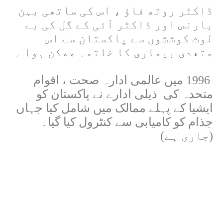
ڈاکٹر روتھ فاؤ ، اس کی ساتھی بہن
بارنس اور ڈاکٹر آئی کے گل کی بے
لوث کوششوں سے پاکستان سے اس
متعدی بیماری کا خاتمہ ممکن ہوا ۔
1996 میں عالمی ادارہ صحت ، اقوام
متحدہ کی
ذیلی ادارے نے پاکستان کو
ایشیا کے پہلے ممالک میں شامل کیا جہاں
جذام کو کامیابی سے کنٹرول کیا گیا۔
(جاری ہے)