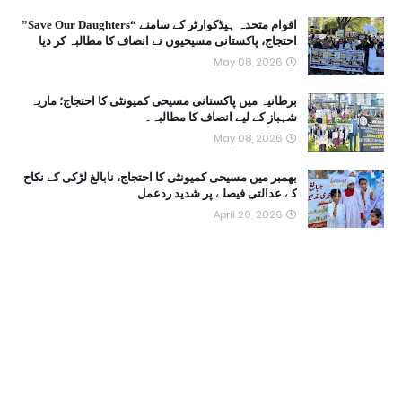
اقوام متحدہ ہیڈکوارٹر کے سامنے “Save Our Daughters”
احتجاج، پاکستانی مسیحیوں نے انصاف کا مطالبہ کر دیا
May 08, 2026
برطانیہ میں پاکستانی مسیحی کمیونٹی کا احتجاج؛ ماریہ
شہباز کے لیے انصاف کا مطالبہ۔
May 08, 2026
بھمبر میں مسیحی کمیونٹی کا احتجاج، نابالغ لڑکی کے نکاح
کے عدالتی فیصلے پر شدید ردعمل
April 20, 2026