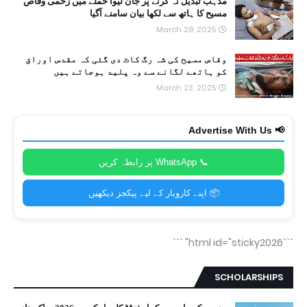
مذہب تبدیل نہ کرنے پر جان لیوا حملے میں زخمی وقاص
مسیح کا ہاتھ سے لکھا بیان سامنے آگیا
March 28, 2025
وقاص مسیح کی شہ رگ کاٹ دی گئی کہ مقدس اوراق
کو ہاتھے لگانے سے وہ پلید ہوجاتے ہیں
March 23, 2025
📢 Advertise With Us
📞 WhatsApp پر رابطہ کریں
📦 اپنے کاروبار کے لیے پیکجز دیکھیں
```
```html id="sticky2026"
SCHOLARSHIPS