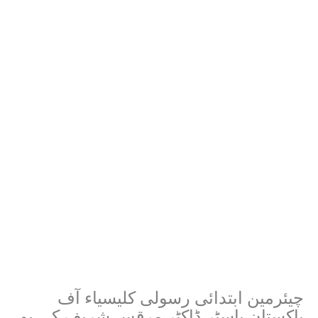
چیئرمین ابتدائی رسولی کلیسیاء آف
پاکستان پاسٹر ڈاکٹر مرقس شریف کی یو