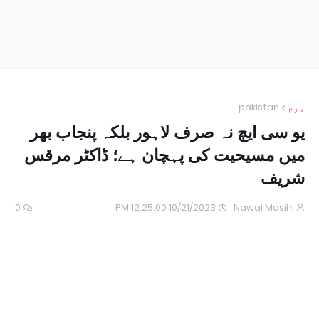
ہوم
pakistan
یو سی ایچ نہ صرف لاہور بلکہ پنجاب بھر
میں مسیحیت کی پہچان ہے؛ ڈاکٹر مرقس
شریف
0
10/21/2023 12:25:00 PM
Nawai Masihi