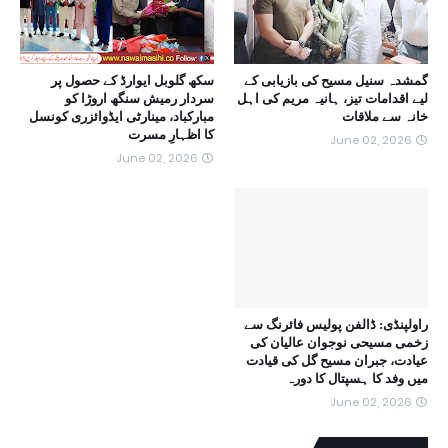
گمشدہ سنیل مسیح کی بازیابی کے
سکھ گلوبل ایوارڈ کے حصول پر
لیے اقدامات تیز، ہانیہ مریم کی اہل
سردار رمیش سنگھ اروڑا کو
خانہ سے ملاقات
مبارکباد، مینارٹی ایڈوائزری کونسل
کا اظہارِ مسرت
June 02, 2026
June 02, 2026
راولپنڈی: ڈالفن پولیس فائرنگ سے
زخمی مسیحی نوجوان عالیان کی
عیادت، جبران مسیح گل کی قیادت
میں وفد کا ہسپتال کا دورہ
June 02, 2026