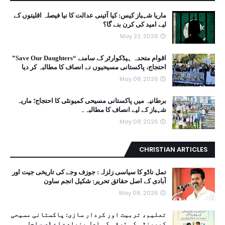
ماریا شہباز کیس: کیا آئینی عدالت کا نیا فیصلہ اقلیتوں کے
لیے امید کی کرن بنے گا؟
May 22, 2026
اقوام متحدہ ہیڈکوارٹر کے سامنے “Save Our Daughters”
احتجاج، پاکستانی مسیحیوں نے انصاف کا مطالبہ کر دیا
May 08, 2026
برطانیہ میں پاکستانی مسیحی کمیونٹی کا احتجاج؛ ماریہ
شہباز کے لیے انصاف کا مطالبہ۔
May 08, 2026
CHRISTIAN ARTICLES
تمل ناڈو کا سیاسی زلزلہ: جوزف وجے کی تاریخی جیت اور
آبادی کے اصل حقائق تحریر: شکیل انجم ساون
May 06, 2026
تعلیم، تربیت اور کردار سازی: پاکستانی مسیحی
کمیونٹی کی ترقی کی اصل بنیاد - اے ڈی ساحل