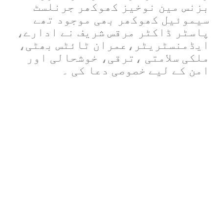
بزنس مین نوخیز کھوکھر جرنلسٹ
سیموئیل کھوکھر بھی موجود تھے
پاسٹر ڈاکٹر مرقس شریف نے ادارے،
ایڈمنسٹریٹر،عمران ٹائٹس بھٹی،
ملکی سلامتی ،ترقی، خوشحالی اور
امن کے لیے خصوصی دعا کی ۔