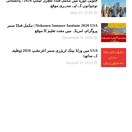
جنوبی کوریا میں مکمل فنڈڈ کلچرل کیمپ 2026 ، پاکستانی
نوجوانوں کے لیے سنہری موقع
May 23, 2026
Niskanen Summer Institute 2026 USA | مکمل فنڈڈ سمر
پروگرام، امریکہ میں مفت تعلیم کا موقع
December 31, 2025
USA میں ورلڈ بینک ٹریژری سمر انٹرنشپ 2026 (وظیفہ
کے ساتھ)
August 25, 2025