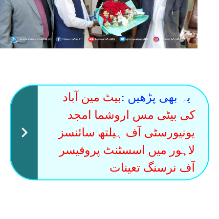
یہ بھی پڑھیں :
بیٹ مین آباد
کی بیٹی مس اروشما امجد
یونیورسٹی آف ہیلتھ سائنسز
لاہور میں اسسٹنٹ پروفیسر
آف نرسنگ تعینات