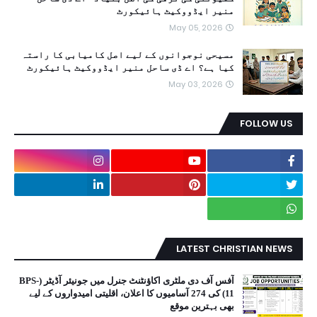
منیر ایڈووکیٹ ہائیکورٹ
May 05, 2026
مسیحی نوجوانوں کے لیے اصل کامیابی کا راستہ
کیا ہے؟ اے ڈی ساحل منیر ایڈووکیٹ ہائیکورٹ
May 03, 2026
FOLLOW US
LATEST CHRISTIAN NEWS
آفس آف دی ملٹری اکاؤنٹنٹ جنرل میں جونیئر آڈیٹر (BPS-
11) کی 274 آسامیوں کا اعلان، اقلیتی امیدواروں کے لیے
بھی بہترین موقع