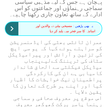
پہچان ہے جس کے لیے مذہبی سیاسی
سماجی رہنماؤں اور جماعتوں کو اس
ادارے کے ساتھ تعاون جاری رکھنا چاہیے۔
یہ بھی پڑھیں :
مسیحی بیٹی نے والدین اور
اساتذہ کا سر فخر سے بلند کر دیا
عمران ٹائٹس بھٹی کی ایڈمنسریشن
کو سراہتے ہوئے کہا کہ یو سی ایچ
کی تزئین و آرائش اور پیرامیڈیکل
سٹاف کی ٹریننگ کےلیےپنجاب
میڈیکل فیکلٹی سے الحاق شاندار
کامیابی ہے ان کی کارکردگی
پراطمینان نیک خواہشات کا اظہار
کیا اور اپنے ہر طرح کے تعاون کا
یقین دلایا ۔
اس موقع پر معروف صحافی و سماجی
رہنما یاسر برکت کھوکھر معروف