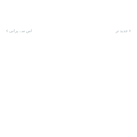
جدید تر
اس سے پرانی