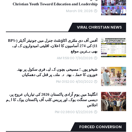
Christian Youth Toward Education and Leadership
March 09, 2026
VIRAL CHRISTIAN NEWS
آفس آف دی ملٹری اکاؤنٹنٹ جنرل میں جونیئر آڈیٹر (BPS-
11) کی 274 آسامیوں کا اعلان، اقلیتی امیدواروں کے لیے
بھی بہترین موقع
7/30/2026 11:59:00 AM
شیخو پورہ؛ مسیحی بچوں کے لیے فری سکول پر بھتہ
خوروں کا حملہ، بھتہ نہ ملنے پر قتل کی دھمکیاں
4/30/2022 01:52:00 PM
انگلینڈ میں یومِ آزادی پاکستان 2026 کی تیاریاں عروج پر،
دیسی سنگت یوکے اور پریس کلب آف پاکستان یوکے کا اہم
اجلاس
5/22/2026 02:38:00 PM
FORCED CONVERSION