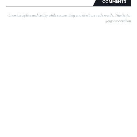
COMMENTS
Show discipline and civility while commenting and don't use rude words. Thanks for
your cooperation