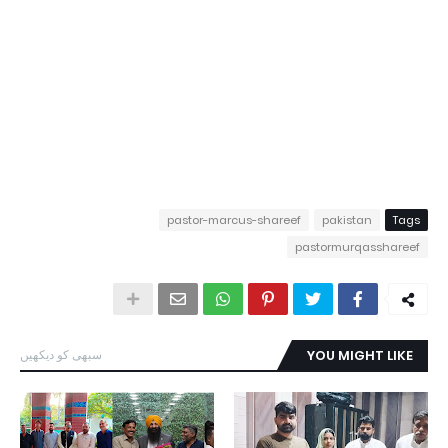
pastor-marcus-shareef
pakistan
Tags
pastormurqasshareef
YOU MIGHT LIKE
سبھی کو دیکھیں