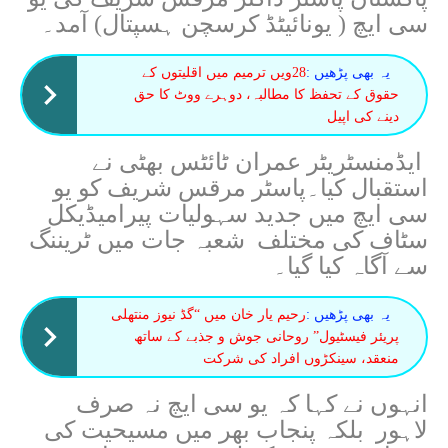
سی ایچ ( یونائیٹڈ کرسچن ہسپتال) آمد۔
یہ بھی پڑھیں :
28ویں ترمیم میں اقلیتوں کے
حقوق کے تحفظ کا مطالبہ، دوہرے ووٹ کا حق
دینے کی اپیل
ایڈمنسٹریٹر عمران ٹائٹس بھٹی نے
استقبال کیا۔پاسٹر مرقس شریف کو یو
سی ایچ میں جدید سہولیات پیرامیڈیکل
سٹاف کی مختلف شعبہ جات میں ٹریننگ
سے آگاہ کیا گیا۔
یہ بھی پڑھیں :
رحیم یار خان میں “گڈ نیوز منتھلی
پریئر فیسٹیول” روحانی جوش و جذبے کے ساتھ
منعقد، سینکڑوں افراد کی شرکت
انہوں نے کہا کہ یو سی ایچ نہ صرف
لاہور بلکہ پنجاب بھر میں مسیحیت کی