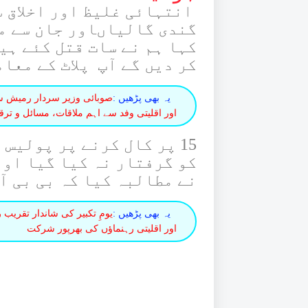
انتہائی غلیظ اور اخلاق 
گندی گالیاںاور جان سے م
کہا ہم نے سات قتل کئے ہی
کر دیں گے آپ پلاٹ کے معا
یہ بھی پڑھیں :
صوبائی وزیر سردار رمیش سن
اور اقلیتی وفد سے اہم ملاقات، مسائل و ترق
15 پر کال کرنے پر پولیس
کو گرفتار نہ کیا گیا اور
نے مطالبہ کیا کہ بی بی آ
یہ بھی پڑھیں :
یومِ تکبیر کی شاندار تقری
اور اقلیتی رہنماؤں کی بھرپور شرکت