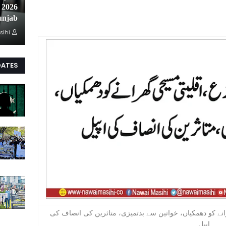
unjab
sihi
DATES
رانے کو دھمکیاں، خواتین سے بدتمیزی، متاثرین کی انصاف کی
اپیل