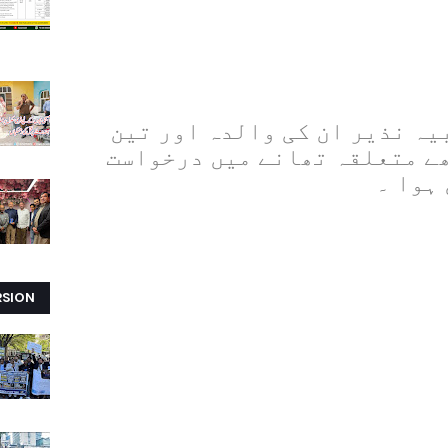
یہ نذیر ان کی والدہ اور تین
ھے متعلقہ تھانے میں درخواست
ہوا ۔
RSION