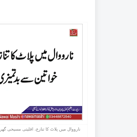
نارووال میں پلاٹ کا تنازع، اقلیتی مسیحی گھ