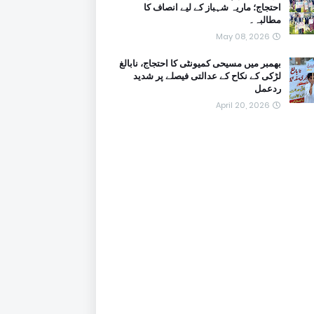
احتجاج؛ ماریہ شہباز کے لیے انصاف کا
مطالبہ۔
May 08, 2026
بھمبر میں مسیحی کمیونٹی کا احتجاج، نابالغ
لڑکی کے نکاح کے عدالتی فیصلے پر شدید
ردعمل
April 20, 2026