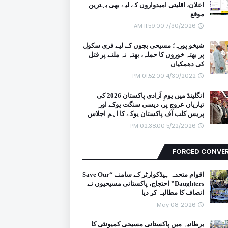
اعلان، اقلیتی امیدواروں کے لیے بھی بہترین
موقع
7/30/2026 11:59:00 AM
شیخو پورہ؛ مسیحی بچوں کے لیے فری سکول
پر بھتہ خوروں کا حملہ، بھتہ نہ ملنے پر قتل
کی دھمکیاں
4/30/2022 01:52:00 PM
انگلینڈ میں یومِ آزادی پاکستان 2026 کی
تیاریاں عروج پر، دیسی سنگت یوکے اور
پریس کلب آف پاکستان یوکے کا اہم اجلاس
5/22/2026 02:38:00 PM
FORCED CONVE
اقوام متحدہ ہیڈکوارٹر کے سامنے “Save Our
Daughters” احتجاج، پاکستانی مسیحیوں نے
انصاف کا مطالبہ کر دیا
May 08, 2026
برطانیہ میں پاکستانی مسیحی کمیونٹی کا