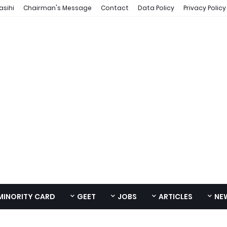
asihi
Chairman's Message
Contact
Data Policy
Privacy Policy
MINORITY CARD
GEET
JOBS
ARTICLES
NE