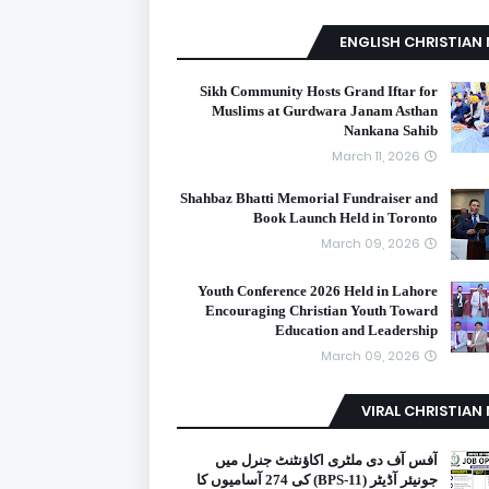
ENGLISH CHRISTIAN
Sikh Community Hosts Grand Iftar for
Muslims at Gurdwara Janam Asthan
Nankana Sahib
March 11, 2026
Shahbaz Bhatti Memorial Fundraiser and
Book Launch Held in Toronto
March 09, 2026
Youth Conference 2026 Held in Lahore
Encouraging Christian Youth Toward
Education and Leadership
March 09, 2026
VIRAL CHRISTIAN
آفس آف دی ملٹری اکاؤنٹنٹ جنرل میں
جونیئر آڈیٹر (BPS-11) کی 274 آسامیوں کا