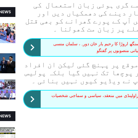
سے گری ہوئی زبان استعمال کی
ار دینے کی دھمکیاں دیں اور
 NEWS
ں آپ کے پورے گھرانے کو بھی قتل
ملے پر زبان مت کھولنا ۔
گھ اروڑا کا رحیم یار خان دورہ، سلمان منسی
یاتی منصوبوں پر گفتگو
 موقع پر پہنچ گئی لیکن ان افراد
 پوچھا تک نہیں گیا بلکہ پولیس
پ نے ویڈیو کیوں نہیں بنائی ۔
ب راولپنڈی میں منعقد، سیاسی و سماجی شخصیات
 NEWS