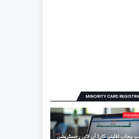
MINORITY CARD REGISTR
minority
ِ پنجاب اقلیتی کارڈ آن لائن رجسٹریشن