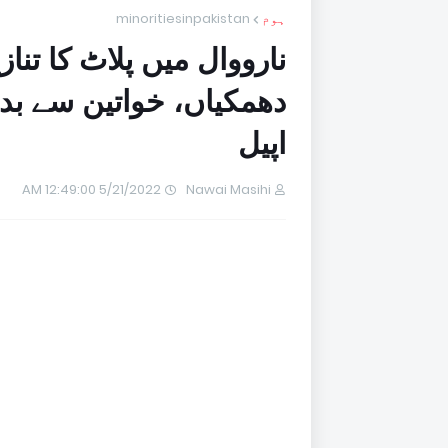
ہوم
minoritiesinpakistan
نارووال میں پلاٹ کا تنا
دھمکیاں، خواتین سے بد
اپیل
5/21/2022 12:49:00 AM
Nawai Masihi