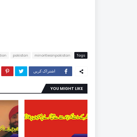
tion
pakistan
minoritiesinpakistan
Tags
اشتراک کریں
YOU MIGHT LIKE