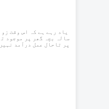
یاد رہے ہے کہ اس وقت زوب
سالہ بچہ گھر پر موجود ت
پر تاحال عمل درآمد نہیں 