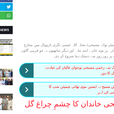
 NEWS
یٹر نوائے مسیحی) محلہ اللہ عیسی نگری نارووال میں متنازع
خہ 20 مئی دن ساڑھے گیارہ پر نوید خان ، اسد تتلہ اور دیگر ساتھیوں نے جو قریبی گاؤں
 پر زور زور سے دستک دینا شروع کر دی۔
رنگ سے زخمی مسیحی نوجوان عالیان کی عیادت،
 کا دورہ
 مسیح نے ایشین موی تھائی چیمپئن شپ کا
شی کی لہر
حی خاندان کا چشمِ چراغ گل