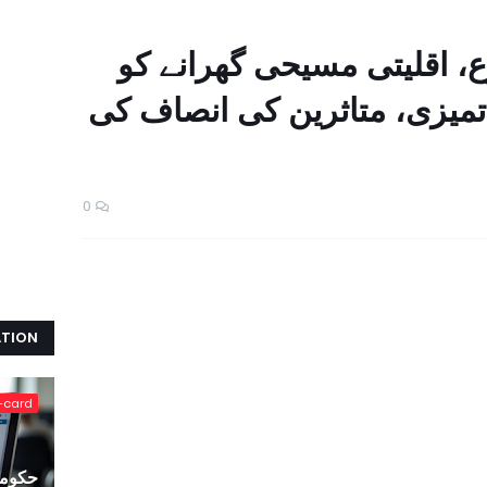
زع، اقلیتی مسیحی گھرانے کو
تمیزی، متاثرین کی انصاف کی
0
ATION
-card
حکومت