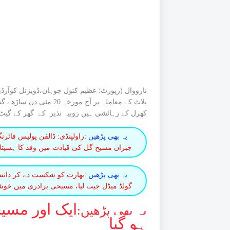
نارووال (رپورٹ؛ عظیم کنول چوہان،ڈویژنل کوآرڈین
پلاٹ کے معاملہ پر آج مور
کھرل کے رہائشی ہیں زوبیہ نذیر کے گھر کے گیٹ
یہ بھی پڑھیں :
راولپنڈی: ڈالفن پولیس فائ
جبران مسیح گل کی قیادت میں وفد کا ہسپتال
یہ بھی پڑھیں :
بھارت کو شکست دے کر دانش
گولڈ میڈل جیت لیا، مسیحی برادری میں خو
ایک اور مسی
یہ بھی پڑھیں:
ہو گیا