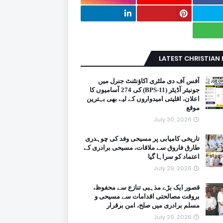
LATEST CHRISTIAN
آفس آف دی ملٹری اکاؤنٹنٹ جنرل میں
جونیئر آڈیٹر (BPS-11) کی 274 آسامیوں کا
اعلان، اقلیتی امیدواروں کے لیے بھی بہترین
موقع
July 30, 2026
تاریخی کامیابی پر مسیحی وفد کی چوہدری
طارق فاروق سے ملاقات، مسیحی برادری کے
اعتماد کو سراہا گیا
July 29, 2026
قصور ایک بڑے مذہبی تنازع سے محفوظ،
بروقت مصالحتی اقدامات سے مسیحی و
مسلم برادری میں صلح، امن برقرار
July 29, 2026