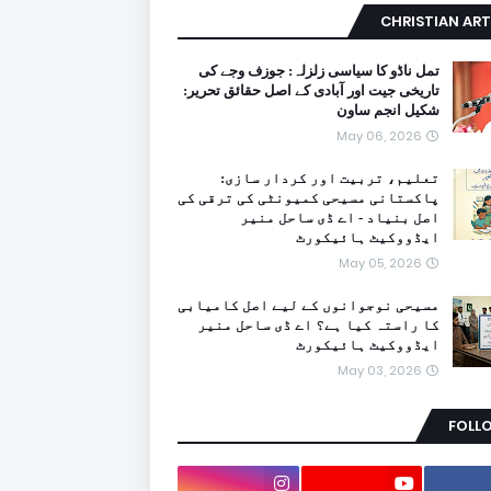
CHRISTIAN ART
تمل ناڈو کا سیاسی زلزلہ: جوزف وجے کی
تاریخی جیت اور آبادی کے اصل حقائق تحریر:
شکیل انجم ساون
May 06, 2026
تعلیم، تربیت اور کردار سازی:
پاکستانی مسیحی کمیونٹی کی ترقی کی
اصل بنیاد - اے ڈی ساحل منیر
ایڈووکیٹ ہائیکورٹ
May 05, 2026
مسیحی نوجوانوں کے لیے اصل کامیابی
کا راستہ کیا ہے؟ اے ڈی ساحل منیر
ایڈووکیٹ ہائیکورٹ
May 03, 2026
FOLL