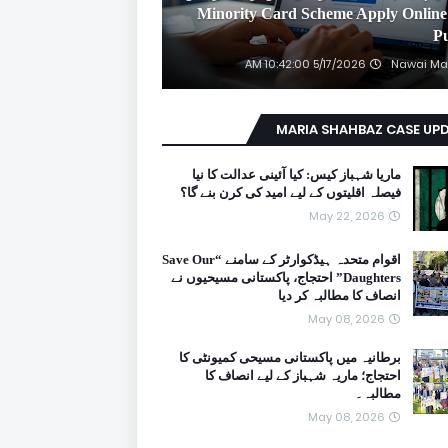
2026 Minority Card Scheme Apply Online
P
5/17/2026 10:42:00 AM
Nawai Ma
MARIA SHAHBAZ CASE UP
ماریا شہباز کیس: کیا آئینی عدالت کا نیا
فیصلہ اقلیتوں کے لیے امید کی کرن بنے گا؟
May 22, 2026
اقوام متحدہ ہیڈکوارٹر کے سامنے “Save Our
Daughters” احتجاج، پاکستانی مسیحیوں نے
انصاف کا مطالبہ کر دیا
May 08, 2026
برطانیہ میں پاکستانی مسیحی کمیونٹی کا
احتجاج؛ ماریہ شہباز کے لیے انصاف کا
مطالبہ۔
May 08, 2026