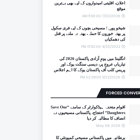
اعلان، اقلیتی امیدواروں کے لیے بھی بہترین
موقع
7/30/2026 11:59:00 AM
شیخو پورہ؛ مسیحی بچوں کے لیے فری سکول
پر بھتہ خوروں کا حملہ، بھتہ نہ ملنے پر قتل
کی دھمکیاں
4/30/2022 01:52:00 PM
انگلینڈ میں یومِ آزادی پاکستان 2026 کی
تیاریاں عروج پر، دیسی سنگت یوکے اور
پریس کلب آف پاکستان یوکے کا اہم اجلاس
5/22/2026 02:38:00 PM
FORCED CONVE
اقوام متحدہ ہیڈکوارٹر کے سامنے “Save Our
Daughters” احتجاج، پاکستانی مسیحیوں نے
انصاف کا مطالبہ کر دیا
May 08, 2026
برطانیہ میں پاکستانی مسیحی کمیونٹی کا