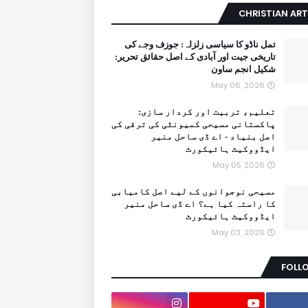
CHRISTIAN ART
تمل ناڈو کا سیاسی زلزلہ: جوزف وجے کی
تاریخی جیت اور آبادی کے اصل حقائق تحریر:
شکیل انجم ساون
May 06, 2026
تعلیم، تربیت اور کردار سازی:
پاکستانی مسیحی کمیونٹی کی ترقی کی
اصل بنیاد - اے ڈی ساحل منیر
ایڈووکیٹ ہائیکورٹ
May 05, 2026
مسیحی نوجوانوں کے لیے اصل کامیابی
کا راستہ کیا ہے؟ اے ڈی ساحل منیر
ایڈووکیٹ ہائیکورٹ
May 03, 2026
FOLL