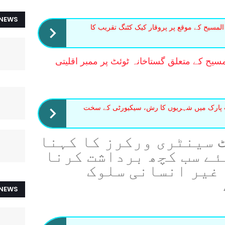
 NEWS
المسیح کے موقع پر پروقار کیک کٹنگ تقریب کا
یح کے متعلق گستاخانہ ٹوئٹ پر ممبر اقلیتی
اب پارک میں شہریوں کا رش، سیکیورٹی کے سخت
سینٹری ورکرز کا کہنا
ٹ
ئے سب کچھ برداشت کرنا
 غیر انسانی سلوک
 NEWS