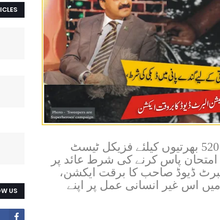
ICLES
تخت لاہور سینیٹری ورکر کی 520 بھرتیوں کیلئے فزیکل ٹیسٹ
ر امتحان پاس کرنے کی شرط عائد پر
برٹ ڈیوڈ صاحب کا برقت ایکشن،
یں اس غیر انسانی عمل پر اپنے
OW US