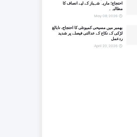
احتجاج؛ ماریہ شہباز کے لیے انصاف کا
مطالبہ۔
May 08, 2026
بھمبر میں مسیحی کمیونٹی کا احتجاج، نابالغ
لڑکی کے نکاح کے عدالتی فیصلے پر شدید
ردعمل
April 20, 2026