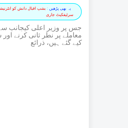
یہ بھی پڑھیں :
بشپ اقبال دانش کو انٹرنیش
سرٹیفکیٹ جاری
جس پر وزیر اعلی کیجانب سے
معاملے پر نطر ثانی کرنے اور
کیے گئے ہیں، ذرائع