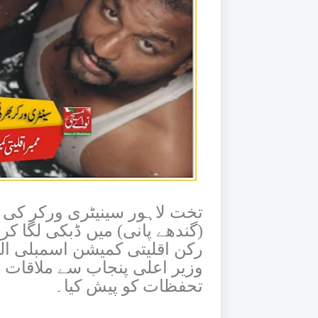
(گندھے پانی) میں ڈبکی لگا ک
رکن اقلیتی کمیشن اسمبلی ال
وزیر اعلی پنجاب سے ملاقات م
تحفظات کو پیش کیا۔