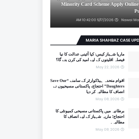
2026 Minority Card Scheme Apply Online
P
5/17/2026 10:42:00 AM
Nawai Ma
MARIA SHAHBAZ CASE UP
ماریا شہباز کیس: کیا آئینی عدالت کا نیا
فیصلہ اقلیتوں کے لیے امید کی کرن بنے گا؟
May 22, 2026
اقوام متحدہ ہیڈکوارٹر کے سامنے “Save Our
Daughters” احتجاج، پاکستانی مسیحیوں نے
انصاف کا مطالبہ کر دیا
May 08, 2026
برطانیہ میں پاکستانی مسیحی کمیونٹی کا
احتجاج؛ ماریہ شہباز کے لیے انصاف کا
مطالبہ۔
May 08, 2026