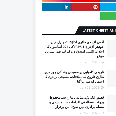
LATEST CHRISTIAN
آفس آف دی ملٹری اکاؤنٹنٹ جنرل میں
جونیئر آڈیٹر (BPS-11) کی 274 آسامیوں کا
اعلان، اقلیتی امیدواروں کے لیے بھی بہترین
موقع
July 30, 2026
تاریخی کامیابی پر مسیحی وفد کی چوہدری
طارق فاروق سے ملاقات، مسیحی برادری کے
اعتماد کو سراہا گیا
July 29, 2026
قصور ایک بڑے مذہبی تنازع سے محفوظ،
بروقت مصالحتی اقدامات سے مسیحی و
مسلم برادری میں صلح، امن برقرار
July 29, 2026