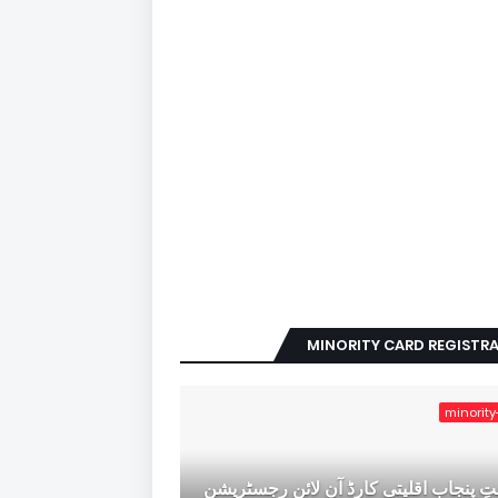
MINORITY CARD REGISTR
minority
ِ پنجاب اقلیتی کارڈ آن لائن رجسٹریشن