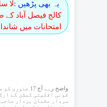
یہ بھی پڑھیں :
لا سا
کالج فیصل آباد کے ط
امتحانات میں شاندار
واضح رہے آج 17 
قومی اقلیتی کمشن کے ارک
سردار عثمان بردار صاحب س