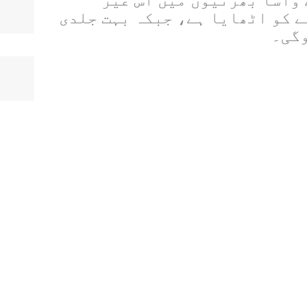
 واسا بھرتیوں میں اس غیر
ے کو اٹھایا ہے، جبکہ بہت جلدی
وگی۔