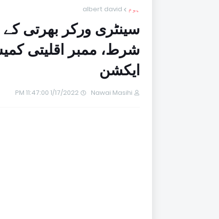
ہوم
albert david
سینٹری ورکر بھرتی کے ل
شرط، ممبر اقلیتی کمیش
ایکشن
1/17/2022 11:47:00 PM
Nawai Masihi