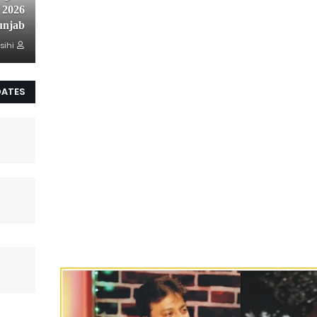
unjab
sihi
DATES