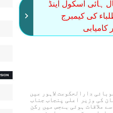
ل ہائی اسکول اینڈ
لباء کی کیمبرج
 کامیابی
RSION
جنوری کو صوبائی دارالحکومت لاہور میں
ان کی وزیر اعلی پنجاب جناب
ے ملاقات ہوئی ہے
جس میں رکن