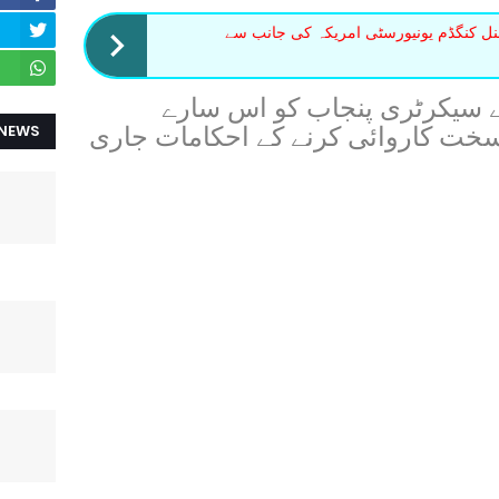
نل کنگڈم یونیورسٹی امریکہ کی جانب سے
 سیکرٹری پنجاب کو اس سارے
 NEWS
 سخت کاروائی کرنے کے احکامات جاری