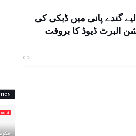
یے گندے پانی میں ڈبکی کی
ن البرٹ ڈیوڈ کا بروقت
0
ATION
-card
حکومت