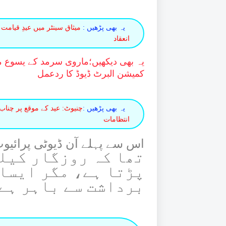
یہ بھی پڑھیں :
میثاق سینٹر میں عیدِ قیامت 
انعقاد
یہ بھی دیکھیں؛
ماروی سرمد کے یسوع مس
کمیشن البرٹ ڈیوڈ کا ردعمل
یہ بھی پڑھیں :
چنیوٹ: عید کے موقع پر چن
انتظامات
اس سے پہلے آن ڈیوٹی پرائیو
تھا کہ روزگار کیل
پڑتا ہے، مگر ایسا
برداشت سے باہر ہے