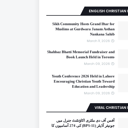
ENGLISH CHRISTIAN
Sikh Community Hosts Grand Iftar for
Muslims at Gurdwara Janam Asthan
Nankana Sahib
March 11, 2026
Shahbaz Bhatti Memorial Fundraiser and
Book Launch Held in Toronto
March 09, 2026
Youth Conference 2026 Held in Lahore
Encouraging Christian Youth Toward
Education and Leadership
March 09, 2026
VIRAL CHRISTIAN
آفس آف دی ملٹری اکاؤنٹنٹ جنرل میں
جونیئر آڈیٹر (BPS-11) کی 274 آسامیوں کا