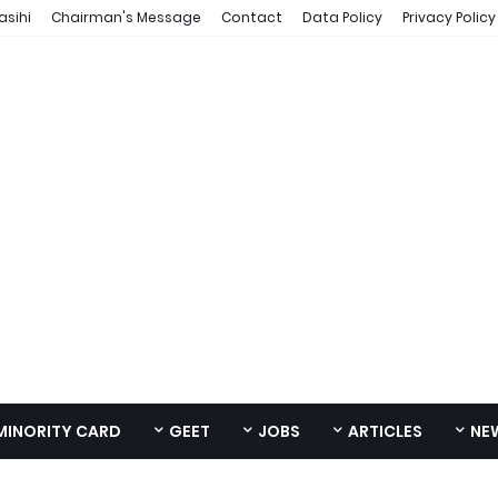
asihi
Chairman's Message
Contact
Data Policy
Privacy Policy
MINORITY CARD
GEET
JOBS
ARTICLES
NE