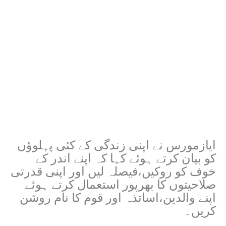
ایازمورس نے اپنی زندگی کے کئی پہلوؤں
کو بیان کرتے ہوئے کہا کہ اپنے اندر کے
خوف کو روکیں،فیصلہ لیں اور اپنی قدرتی
صلاحیتوں کا بھرپور استعمال کرتے ہوئے
اپنے والدین،اساتذہ اور قوم کا نام روشن
کریں۔