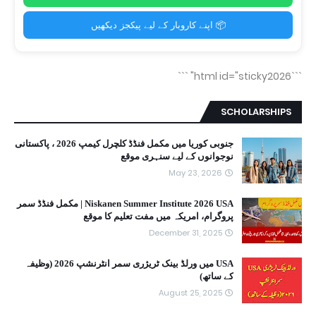
📦 اپنے کاروبار کے لیے پیکجز دیکھیں
```
```html id="sticky2026"
SCHOLARSHIPS
جنوبی کوریا میں مکمل فنڈڈ کلچرل کیمپ 2026 ، پاکستانی
نوجوانوں کے لیے سنہری موقع
May 23, 2026
Niskanen Summer Institute 2026 USA | مکمل فنڈڈ سمر
پروگرام، امریکہ میں مفت تعلیم کا موقع
December 31, 2025
USA میں ورلڈ بینک ٹریژری سمر انٹرنشپ 2026 (وظیفہ
کے ساتھ)
August 25, 2025