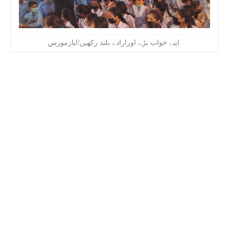
اپنے خواب بڑے اورارادے بلند رکھیں؛ایازمورس