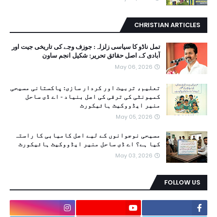
CHRISTIAN ARTICLES
تمل ناڈو کا سیاسی زلزلہ: جوزف وجے کی تاریخی جیت اور
آبادی کے اصل حقائق تحریر: شکیل انجم ساون
May 06, 2026
تعلیم، تربیت اور کردار سازی: پاکستانی مسیحی
کمیونٹی کی ترقی کی اصل بنیاد - اے ڈی ساحل
منیر ایڈووکیٹ ہائیکورٹ
May 05, 2026
مسیحی نوجوانوں کے لیے اصل کامیابی کا راستہ
کیا ہے؟ اے ڈی ساحل منیر ایڈووکیٹ ہائیکورٹ
May 03, 2026
FOLLOW US