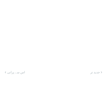
جدید تر
اس سے پرانی