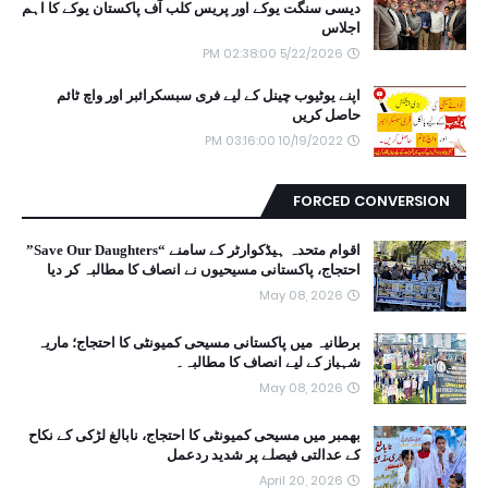
دیسی سنگت یوکے اور پریس کلب آف پاکستان یوکے کا اہم
اجلاس
5/22/2026 02:38:00 PM
اپنے یوٹیوب چینل کے لیے فری سبسکرائبر اور واچ ٹائم
حاصل کریں
10/19/2022 03:16:00 PM
FORCED CONVERSION
اقوام متحدہ ہیڈکوارٹر کے سامنے “Save Our Daughters”
احتجاج، پاکستانی مسیحیوں نے انصاف کا مطالبہ کر دیا
May 08, 2026
برطانیہ میں پاکستانی مسیحی کمیونٹی کا احتجاج؛ ماریہ
شہباز کے لیے انصاف کا مطالبہ۔
May 08, 2026
بھمبر میں مسیحی کمیونٹی کا احتجاج، نابالغ لڑکی کے نکاح
کے عدالتی فیصلے پر شدید ردعمل
April 20, 2026