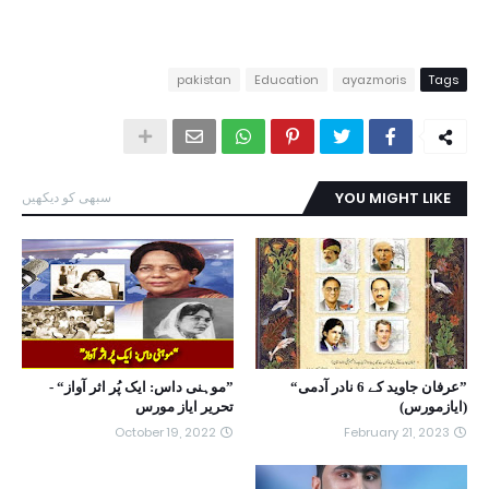
pakistan
Education
ayazmoris
Tags
YOU MIGHT LIKE
سبھی کو دیکھیں
”عرفان جاوید کے 6 نادر آدمی“
”موہنی داس: ایک پُر اثر آواز“ -
(ایازمورس)
تحریر ایاز مورس
October 19, 2022
February 21, 2023