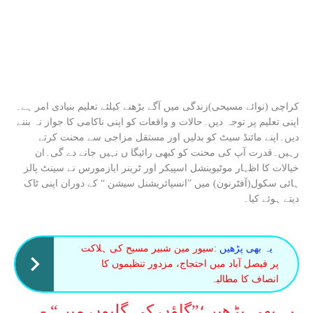
کراچی (نوائے مسیحی)زندگی میں آگے بڑھنے کیلئے تعلیم بنیادی امر ہے۔
اپنی تعلیم پر توجہ دیں۔حالات و واقعات کو اپنی ناکامی کا جواز نہ بننے
دیں۔اپنے مائنڈ سیٹ کو بدلیں اور مستقل مزاجی سے محنت کرتے
رہیں۔قدرت آپ کی محنت کو کبھی رائیگا ں نہیں جانے دے گی۔ان
خیالات کا اظہار موٹیوینشل اسپیکر اور ٹرینر ایازمورس نے سینٹ پالز
ہائی سکول(آفٹرنون) میں ”انسپائریشنل سیشن “ کے دوران اپنی ٹاک
دیتے ہوئے کیا۔
یہ بھی پڑھیں :
سیور مین شبیر مسیح کی ہلاکت
پر فیصل آباد میں احتجاج، مزدور تنظیموں کا
انصاف کا مطالبہ
یہ بھی پڑھیں؛”گاؤں کی گلیوں میں“ -