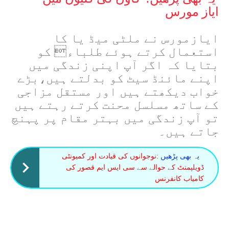
ایاز مورس
ایازمورس نے ملٹی میڈ یا کا
استعمال کرتے ہوئے طلباء کو
بتایا کہ اگر آپ اپنی زندگی میں
اپنے مائنڈ سیٹ کو بدلتے ہیں،بڑے
خواب دیکھتے ہیں اور مستقل مزاجی
کے ساتھ مسلسل محنت کرتے رہتے ہیں
تو آپ زندگی میں بہتر مقام پر پہنچ
جاتے ہیں۔
یہ بھی پڑھیں :
نوجوانوں کی قیادت اور کمیونٹی
ڈویلپمنٹ کے حوالے سے سی ایس ایم قصور کی
کامیاب کانفرنس