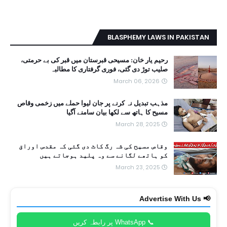
BLASPHEMY LAWS IN PAKISTAN
رحیم یار خان: مسیحی قبرستان میں قبر کی بے حرمتی،
صلیب توڑ دی گئی، فوری گرفتاری کا مطالبہ
March 06, 2026
مذہب تبدیل نہ کرنے پر جان لیوا حملے میں زخمی وقاص
مسیح کا ہاتھ سے لکھا بیان سامنے آگیا
March 28, 2025
وقاص مسیح کی شہ رگ کاٹ دی گئی کہ مقدس اوراق
کو ہاتھے لگانے سے وہ پلید ہوجاتے ہیں
March 23, 2025
📢 Advertise With Us
📞 WhatsApp پر رابطہ کریں