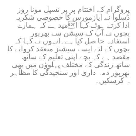
پروگرام کے اختتام پر پر نسپل مونا روز
ڈسلوا نے ایازمورس کا خصوصی شکریہ
ادا کرتے ہوئے کہا امید ہے کہ ہمارے
بچوں نے آپ کے سیشن سے بھرپور
استفادہ حا صل کیا ہے۔انہوں نے کہا کہ
بچوں کے لئے ایسے سیشنز منعقد کروانے کا
مقصد ہے کہ بچے اپنی تعلیم کے ساتھ
ساتھ زندگی کے مختلف پہلوؤں میں بھی
بھرپور ذمہ داری اور سنجیدگی کا مظاہر
ہ کرسکیں۔