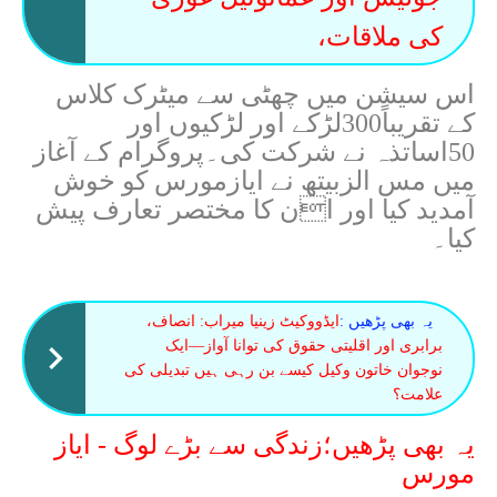
کی ملاقات،
اس سیشن میں چھٹی سے میٹرک کلاس
کے تقریباً300لڑکے اور لڑکیوں اور
50اساتذہ نے شرکت کی۔پروگرام کے آغاز
میں مس الزبیتھ نے ایازمورس کو خوش
آمدید کیا اور ان کا مختصر تعارف پیش
کیا۔
یہ بھی پڑھیں :
ایڈووکیٹ زینیا میراب: انصاف،
برابری اور اقلیتی حقوق کی توانا آواز—ایک
نوجوان خاتون وکیل کیسے بن رہی ہیں تبدیلی کی
علامت؟
یہ بھی پڑھیں؛زندگی سے بڑے لوگ - ایاز
مورس