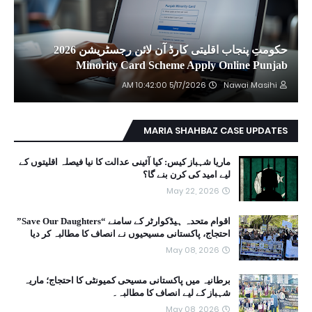
حکومتِ پنجاب اقلیتی کارڈ آن لائن رجسٹریشن 2026
Minority Card Scheme Apply Online Punjab
5/17/2026 10:42:00 AM
Nawai Masihi
MARIA SHAHBAZ CASE UPDATES
ماریا شہباز کیس: کیا آئینی عدالت کا نیا فیصلہ اقلیتوں کے
لیے امید کی کرن بنے گا؟
May 22, 2026
اقوام متحدہ ہیڈکوارٹر کے سامنے “Save Our Daughters”
احتجاج، پاکستانی مسیحیوں نے انصاف کا مطالبہ کر دیا
May 08, 2026
برطانیہ میں پاکستانی مسیحی کمیونٹی کا احتجاج؛ ماریہ
شہباز کے لیے انصاف کا مطالبہ۔
May 08, 2026