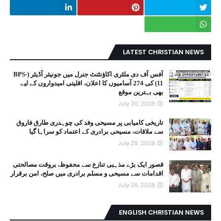
LATEST CHRISTIAN NEWS
آفس آف دی ملٹری اکاؤنٹنٹ جنرل میں جونیئر آڈیٹر (BPS-
11) کی 274 آسامیوں کا اعلان، اقلیتی امیدواروں کے لیے
بھی بہترین موقع
July 30, 2026
تاریخی کامیابی پر مسیحی وفد کی چوہدری طارق فاروق
سے ملاقات، مسیحی برادری کے اعتماد کو سراہا گیا
July 29, 2026
قصور ایک بڑے مذہبی تنازع سے محفوظ، بروقت مصالحتی
اقدامات سے مسیحی و مسلم برادری میں صلح، امن برقرار
July 29, 2026
ENGLISH CHRISTIAN NEWS