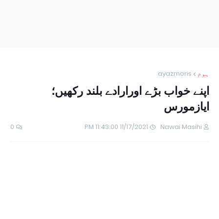
ہوم
ayazmoris
اپنے خواب بڑے اورارادے بلند رکھیں؛
ایازمورس
0
11/17/2021 11:43:00 PM
Nawai Masihi