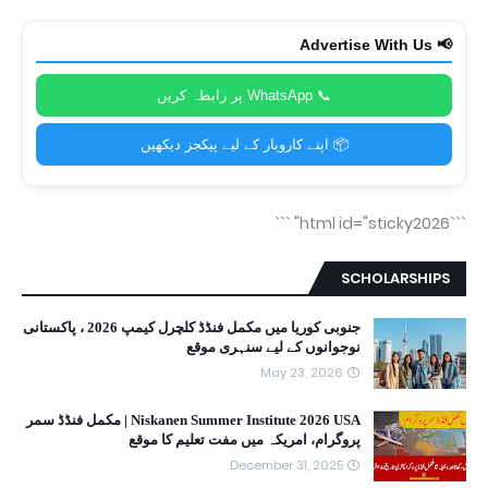
📢 Advertise With Us
📞 WhatsApp پر رابطہ کریں
📦 اپنے کاروبار کے لیے پیکجز دیکھیں
```
```html id="sticky2026"
SCHOLARSHIPS
جنوبی کوریا میں مکمل فنڈڈ کلچرل کیمپ 2026 ، پاکستانی
نوجوانوں کے لیے سنہری موقع
May 23, 2026
Niskanen Summer Institute 2026 USA | مکمل فنڈڈ سمر
پروگرام، امریکہ میں مفت تعلیم کا موقع
December 31, 2025