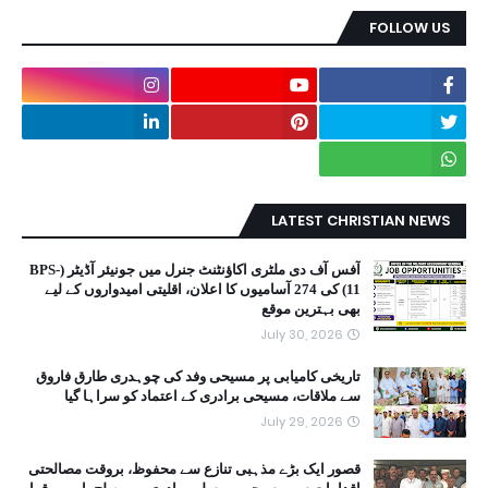
FOLLOW US
LATEST CHRISTIAN NEWS
آفس آف دی ملٹری اکاؤنٹنٹ جنرل میں جونیئر آڈیٹر (BPS-
11) کی 274 آسامیوں کا اعلان، اقلیتی امیدواروں کے لیے
بھی بہترین موقع
July 30, 2026
تاریخی کامیابی پر مسیحی وفد کی چوہدری طارق فاروق
سے ملاقات، مسیحی برادری کے اعتماد کو سراہا گیا
July 29, 2026
قصور ایک بڑے مذہبی تنازع سے محفوظ، بروقت مصالحتی