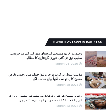
BLASPHEMY LAWS IN PAKISTAN
رحیم یار خان: مسیحی قبرستان میں قبر کی بے حرمتی،
صلیب توڑ دی گئی، فوری گرفتاری کا مطالبہ
March 06, 2026
مذہب تبدیل نہ کرنے پر جان لیوا حملے میں زخمی وقاص
مسیح کا ہاتھ سے لکھا بیان سامنے آگیا
March 28, 2025
وقاص مسیح کی شہ رگ کاٹ دی گئی کہ مقدس اوراق
کو ہاتھے لگانے سے وہ پلید ہوجاتے ہیں
March 23, 2025