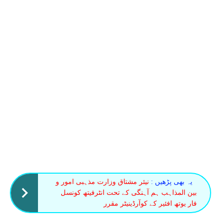
یہ بھی پڑھیں :
نیئر مشتاق وزارت مذہبی امور و
بین المذاہب ہم آہنگی کے تحت انٹرفیتھ کونسل
فار یوتھ افئیر کے کوآرڈینیٹر مقرر