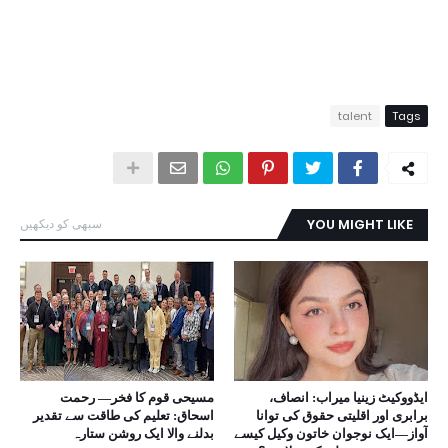
talent
Tags
YOU MIGHT LIKE
سبھی کو دیکھیں
ایڈووکیٹ زینیا میراب: انصاف،
مسیحی قوم کا فخر— رحمت
برابری اور اقلیتی حقوق کی توانا
اسحاق: تعلیم کی طاقت سے تقدیر
آواز—ایک نوجوان خاتون وکیل کیسے
بدلنے والا ایک روشن ستارہ