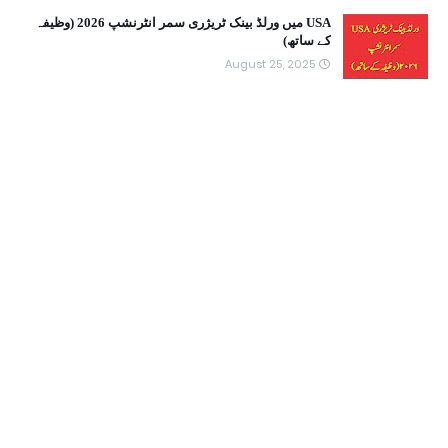
USA میں ورلڈ بینک ٹریژری سمر انٹرنشپ 2026 (وظیفہ
کے ساتھ)
August 25, 2025