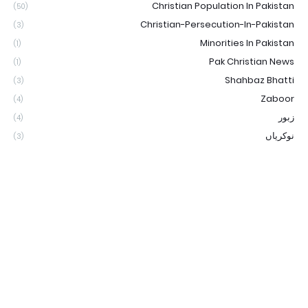
Christian Population In Pakistan
(50)
Christian-Persecution-In-Pakistan
(3)
Minorities In Pakistan
(1)
Pak Christian News
(1)
Shahbaz Bhatti
(3)
Zaboor
(4)
زبور
(4)
نوکریاں
(3)