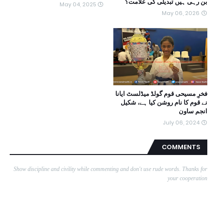
بن رہی ہیں تبدیلی کی علامت؟
May 04, 2025
May 06, 2026
فخرِ مسیحی قوم گولڈ میڈلسٹ ایانا
نے قوم کا نام روشن کیا ہے، شکیل
انجم ساون
July 06, 2024
COMMENTS
Show discipline and civility while commenting and don't use rude words. Thanks for
your cooperation