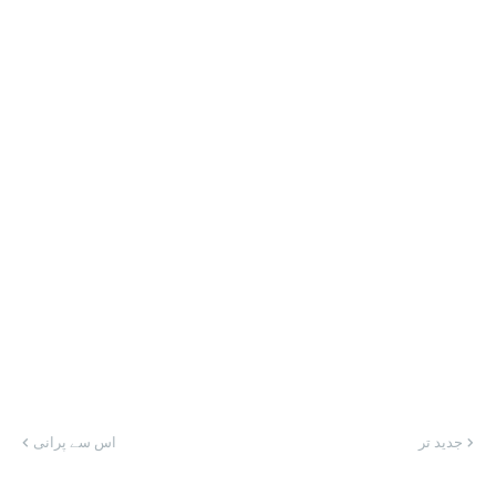
جدید تر
اس سے پرانی