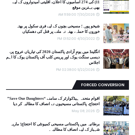
11) کی 274 آسامیوں کا اعلان، اقلیتی امیدواروں کے لیے
بھی بہترین موقع
7/30/2026 11:59:00 AM
شیخو پورہ؛ مسیحی بچوں کے لیے فری سکول پر بھتہ
خوروں کا حملہ، بھتہ نہ ملنے پر قتل کی دھمکیاں
4/30/2022 01:52:00 PM
انگلینڈ میں یومِ آزادی پاکستان 2026 کی تیاریاں عروج پر،
دیسی سنگت یوکے اور پریس کلب آف پاکستان یوکے کا اہم
اجلاس
5/22/2026 02:38:00 PM
FORCED CONVERSION
اقوام متحدہ ہیڈکوارٹر کے سامنے “Save Our Daughters”
احتجاج، پاکستانی مسیحیوں نے انصاف کا مطالبہ کر دیا
May 08, 2026
برطانیہ میں پاکستانی مسیحی کمیونٹی کا احتجاج؛ ماریہ
شہباز کے لیے انصاف کا مطالبہ۔