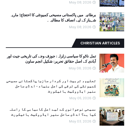
May 08, 2026
برطانیہ میں پاکستانی مسیحی کمیونٹی کا احتجاج؛ ماریہ
شہباز کے لیے انصاف کا مطالبہ۔
May 08, 2026
CHRISTIAN ARTICLES
تمل ناڈو کا سیاسی زلزلہ: جوزف وجے کی تاریخی جیت اور
آبادی کے اصل حقائق تحریر: شکیل انجم ساون
May 06, 2026
تعلیم، تربیت اور کردار سازی: پاکستانی مسیحی
کمیونٹی کی ترقی کی اصل بنیاد - اے ڈی ساحل
منیر ایڈووکیٹ ہائیکورٹ
May 05, 2026
مسیحی نوجوانوں کے لیے اصل کامیابی کا راستہ
کیا ہے؟ اے ڈی ساحل منیر ایڈووکیٹ ہائیکورٹ
May 03, 2026