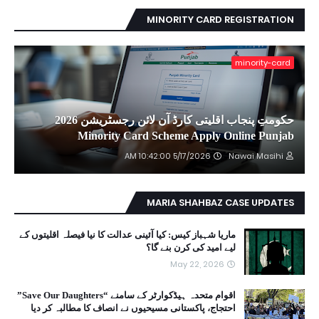
MINORITY CARD REGISTRATION
minority-card
حکومتِ پنجاب اقلیتی کارڈ آن لائن رجسٹریشن 2026
Minority Card Scheme Apply Online Punjab
5/17/2026 10:42:00 AM
Nawai Masihi
MARIA SHAHBAZ CASE UPDATES
ماریا شہباز کیس: کیا آئینی عدالت کا نیا فیصلہ اقلیتوں کے
لیے امید کی کرن بنے گا؟
May 22, 2026
اقوام متحدہ ہیڈکوارٹر کے سامنے “Save Our Daughters”
احتجاج، پاکستانی مسیحیوں نے انصاف کا مطالبہ کر دیا