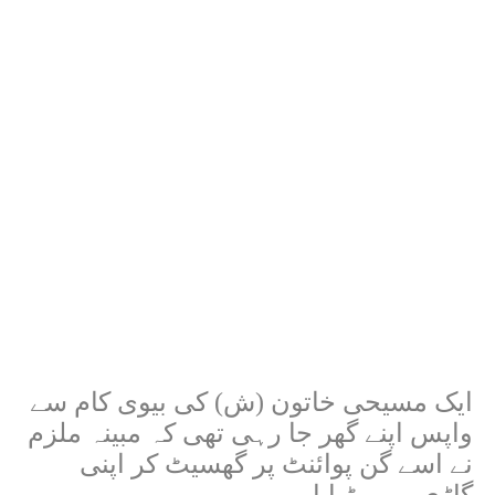
ایک مسیحی خاتون (ش) کی بیوی کام سے
واپس اپنے گھر جا رہی تھی کہ مبینہ ملزم
نے اسے گن پوائنٹ پر گھسیٹ کر اپنی
گاڑی میں بٹھایا۔