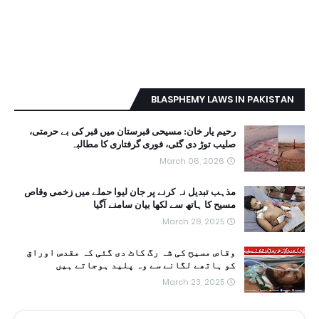
BLASPHEMY LAWS IN PAKISTAN
رحیم یار خان: مسیحی قبرستان میں قبر کی بے حرمتی،
صلیب توڑ دی گئی، فوری گرفتاری کا مطالبہ
March 06, 2026
مذہب تبدیل نہ کرنے پر جان لیوا حملے میں زخمی وقاص
مسیح کا ہاتھ سے لکھا بیان سامنے آگیا
March 28, 2025
وقاص مسیح کی شہ رگ کاٹ دی گئی کہ مقدس اوراق
کو ہاتھے لگانے سے وہ پلید ہوجاتے ہیں
March 23, 2025