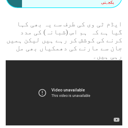
یکجہتی
ایڈم ٹی وی کی طرف سے یہ بھی کہا
گیا ہے کہ
ہم اس (شبانہ) کی مدد
کرنے کی کوشش کر رہے ہیں لیکن ہمیں
جان سے مارنے کی دھمکیاں بھی مل
رہی ہیں۔