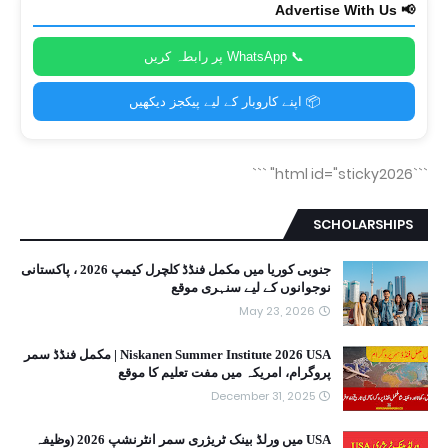
📢 Advertise With Us
📞 WhatsApp پر رابطہ کریں
📦 اپنے کاروبار کے لیے پیکجز دیکھیں
```
```html id="sticky2026"
SCHOLARSHIPS
جنوبی کوریا میں مکمل فنڈڈ کلچرل کیمپ 2026 ، پاکستانی
نوجوانوں کے لیے سنہری موقع
May 23, 2026
Niskanen Summer Institute 2026 USA | مکمل فنڈڈ سمر
پروگرام، امریکہ میں مفت تعلیم کا موقع
December 31, 2025
USA میں ورلڈ بینک ٹریژری سمر انٹرنشپ 2026 (وظیفہ