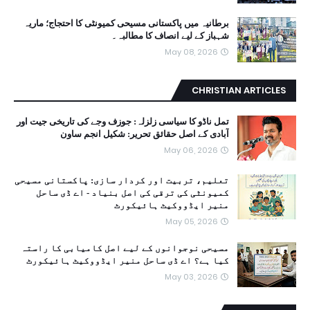
برطانیہ میں پاکستانی مسیحی کمیونٹی کا احتجاج؛ ماریہ
شہباز کے لیے انصاف کا مطالبہ۔
May 08, 2026
CHRISTIAN ARTICLES
تمل ناڈو کا سیاسی زلزلہ: جوزف وجے کی تاریخی جیت اور
آبادی کے اصل حقائق تحریر: شکیل انجم ساون
May 06, 2026
تعلیم، تربیت اور کردار سازی: پاکستانی مسیحی
کمیونٹی کی ترقی کی اصل بنیاد - اے ڈی ساحل
منیر ایڈووکیٹ ہائیکورٹ
May 05, 2026
مسیحی نوجوانوں کے لیے اصل کامیابی کا راستہ
کیا ہے؟ اے ڈی ساحل منیر ایڈووکیٹ ہائیکورٹ
May 03, 2026