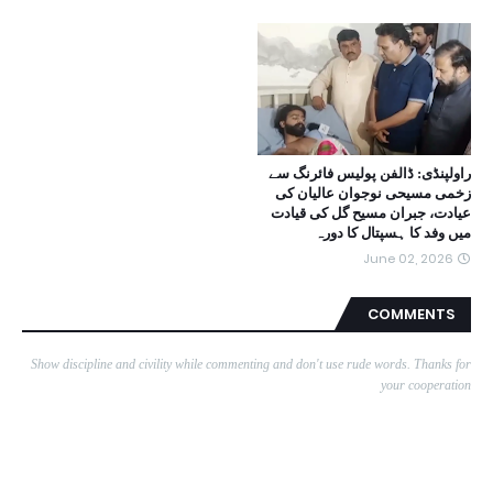
راولپنڈی: ڈالفن پولیس فائرنگ سے
زخمی مسیحی نوجوان عالیان کی
عیادت، جبران مسیح گل کی قیادت
میں وفد کا ہسپتال کا دورہ
June 02, 2026
COMMENTS
Show discipline and civility while commenting and don't use rude words. Thanks for
your cooperation