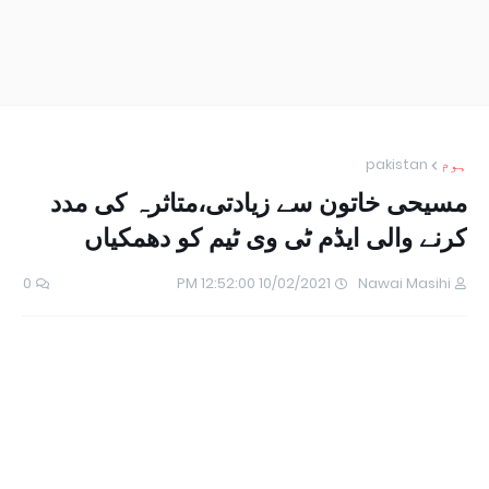
ہوم
pakistan
مسیحی خاتون سے زیادتی،متاثرہ کی مدد
کرنے والی ایڈم ٹی وی ٹیم کو دھمکیاں
0
10/02/2021 12:52:00 PM
Nawai Masihi