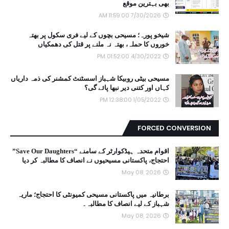
بھی بہترین موقع
7/30/2026 11:59:00 AM
شیخو پورہ؛ مسیحی بچوں کے لیے فری سکول پر بھتہ
خوروں کا حملہ، بھتہ نہ ملنے پر قتل کی دھمکیاں
4/30/2022 01:52:00 PM
مسیحی بیٹی روبیکا شہباز اسسٹنٹ کمشنر کی ذمہ داریاں
کہاں اور کتنی دیر نبھا پائے گی؟
1/05/2022 12:38:00 PM
FORCED CONVERSION
اقوام متحدہ ہیڈکوارٹر کے سامنے “Save Our Daughters”
احتجاج، پاکستانی مسیحیوں نے انصاف کا مطالبہ کر دیا
May 08, 2026
برطانیہ میں پاکستانی مسیحی کمیونٹی کا احتجاج؛ ماریہ
شہباز کے لیے انصاف کا مطالبہ۔
May 08, 2026