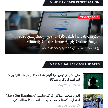
MINORITY CARD REGISTRATION
minority-card
حکومتِ پنجاب اقلیتی کارڈ آن لائن رجسٹریشن 2026
Minority Card Scheme Apply Online Punjab
5/17/2026 10:42:00 AM
Nawai Masihi
MARIA SHAHBAZ CASE UPDATES
ماریا شہباز کیس: کیا آئینی عدالت کا نیا فیصلہ اقلیتوں کے
لیے امید کی کرن بنے گا؟
May 22, 2026
اقوام متحدہ ہیڈکوارٹر کے سامنے “Save Our Daughters”
احتجاج، پاکستانی مسیحیوں نے انصاف کا مطالبہ کر دیا
May 08, 2026