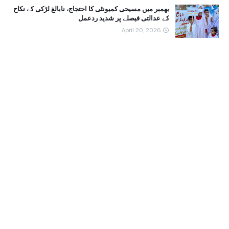
بھمبر میں مسیحی کمیونٹی کا احتجاج، نابالغ لڑکی کے نکاح
کے عدالتی فیصلے پر شدید ردعمل
April 20, 2026