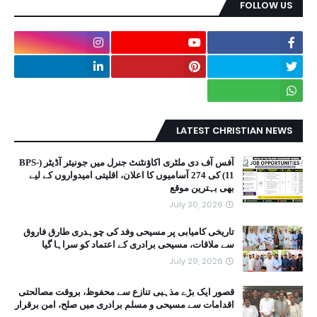
FOLLOW US
LATEST CHRISTIAN NEWS
آفس آف دی ملٹری اکاؤنٹنٹ جنرل میں جونیئر آڈیٹر (BPS-
11) کی 274 آسامیوں کا اعلان، اقلیتی امیدواروں کے لیے
بھی بہترین موقع
July 30, 2026
تاریخی کامیابی پر مسیحی وفد کی چوہدری طارق فاروق
سے ملاقات، مسیحی برادری کے اعتماد کو سراہا گیا
July 29, 2026
قصور ایک بڑے مذہبی تنازع سے محفوظ، بروقت مصالحتی
اقدامات سے مسیحی و مسلم برادری میں صلح، امن برقرار