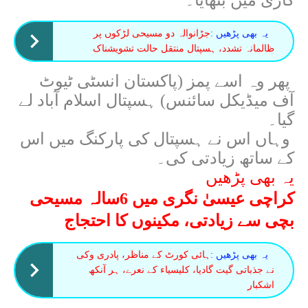
یہ بھی پڑھیں :
جڑانوالہ دو مسیحی لڑکوں پر
ظالمانہ تشدد، ہسپتال منتقل حالت تشویشناک
پھر وہ اسے پمز (پاکستان انسٹی ٹیوٹ
آف میڈیکل سائنس) ہسپتال اسلام آباد لے
گیا۔
وہاں اس نے ہسپتال کی پارکنگ میں اس
کے ساتھ زیادتی کی۔
یہ بھی پڑھیں
کراچی عیسیٰ نگری میں 6سالہ مسیحی
بچی سے زیادتی، مکینوں کا احتجاج
یہ بھی پڑھیں :
ہائی کورٹ کے مناظر، پادری وکی
نے جذباتی گیت گادیا، کلیسیاء کے نعرے، ہر آنکھ
اشکبار