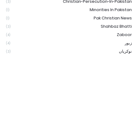
Christian-Persecution-In-Pakistan
(3)
Minorities In Pakistan
(1)
Pak Christian News
(1)
Shahbaz Bhatti
(3)
Zaboor
(4)
زبور
(4)
نوکریاں
(3)