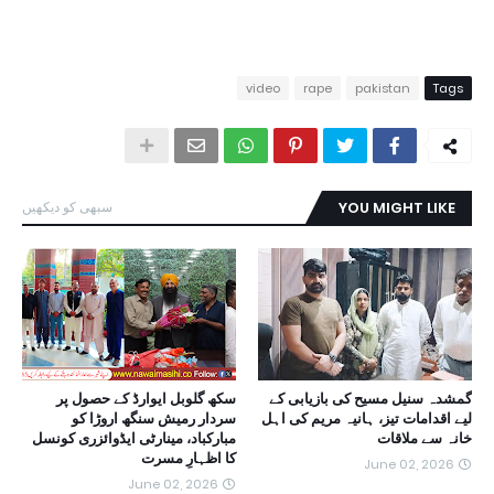
video
rape
pakistan
Tags
YOU MIGHT LIKE
سبھی کو دیکھیں
گمشدہ سنیل مسیح کی بازیابی کے
سکھ گلوبل ایوارڈ کے حصول پر
لیے اقدامات تیز، ہانیہ مریم کی اہل
سردار رمیش سنگھ اروڑا کو
خانہ سے ملاقات
مبارکباد، مینارٹی ایڈوائزری کونسل
کا اظہارِ مسرت
June 02, 2026
June 02, 2026