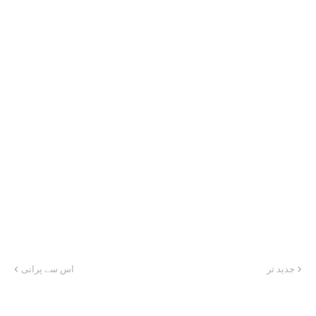
جدید تر
اس سے پرانی