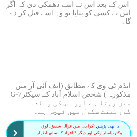
اس کے بعد اس نے اسے دھمکی دی کہ اگر
اس نے کسی کو بتایا تو وہ اسے قتل کر دے
گا۔
ایڈم ٹی وی کے مطابق (ایف آئی آر میں
مذکورہ ) شخص اسلام آباد کے سیکٹر
G-7
میں رہتا ہے اور اس کی والدہ
گورنمنٹ سکول میں ٹیچر ہے۔
یہ بھی پڑھیں :
کراچی میں غزالہ شفیق, لوق
وکٹر،پاسٹر وکی اور دیگر 5 افراد کے ساتھ اظہار