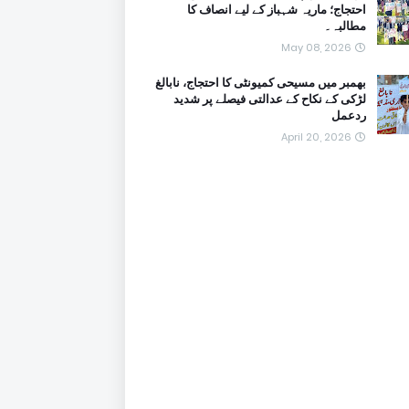
احتجاج؛ ماریہ شہباز کے لیے انصاف کا
مطالبہ۔
May 08, 2026
بھمبر میں مسیحی کمیونٹی کا احتجاج، نابالغ
لڑکی کے نکاح کے عدالتی فیصلے پر شدید
ردعمل
April 20, 2026