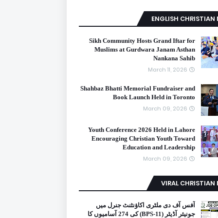
ENGLISH CHRISTIAN
Sikh Community Hosts Grand Iftar for
Muslims at Gurdwara Janam Asthan
Nankana Sahib
March 11, 2026
Shahbaz Bhatti Memorial Fundraiser and
Book Launch Held in Toronto
March 09, 2026
Youth Conference 2026 Held in Lahore
Encouraging Christian Youth Toward
Education and Leadership
March 09, 2026
VIRAL CHRISTIAN
آفس آف دی ملٹری اکاؤنٹنٹ جنرل میں
جونیئر آڈیٹر (BPS-11) کی 274 آسامیوں کا