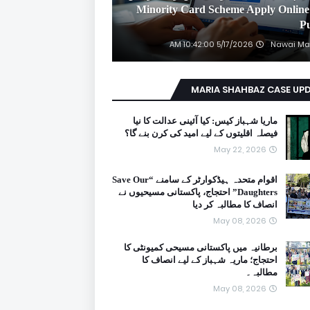
2026 Minority Card Scheme Apply Online
P
5/17/2026 10:42:00 AM
Nawai Ma
MARIA SHAHBAZ CASE UP
ماریا شہباز کیس: کیا آئینی عدالت کا نیا
فیصلہ اقلیتوں کے لیے امید کی کرن بنے گا؟
May 22, 2026
اقوام متحدہ ہیڈکوارٹر کے سامنے “Save Our
Daughters” احتجاج، پاکستانی مسیحیوں نے
انصاف کا مطالبہ کر دیا
May 08, 2026
برطانیہ میں پاکستانی مسیحی کمیونٹی کا
احتجاج؛ ماریہ شہباز کے لیے انصاف کا
مطالبہ۔
May 08, 2026