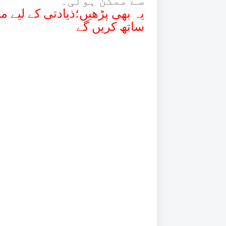
سے ممکن ہوئی۔
یہ بھی پڑھیں؛ذیادتی کے لیے م
ساتھ کریں گے