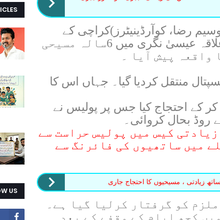
ICLES
سیم رضا، کوآرڈینیٹرز)کراچی کے
مسیحی برادری کے رہائشی علاقہ عیسیٰ نگری میں 6سالہ مسیحی
 واقعہ پیش آیا ۔
پتال منتقل کردیا گیا۔ جہاں اس کا
 کر کے احتجاج کیا جس پر پولیس نے
 روڈ بحال کروائی۔
زیادتی کیس میں پولیس حراست سے
ے میں ساتھیوں کی فائرنگ سے
تھ زیادتی ، مسیحیوں کا احتجاج جاری
OW US
 ملزم کو گرفتار کرلیا گیا ہے۔
یں کچھ ایام کے وقفے کے بعد