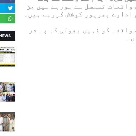
 واقعات تسلسل سے ہورہے ہیں جن
 ادارے بھرپور کوشش کررہے ہیں۔
واقعہ کو نہیں بھولی کہ پہ در
 NEWS
ں۔