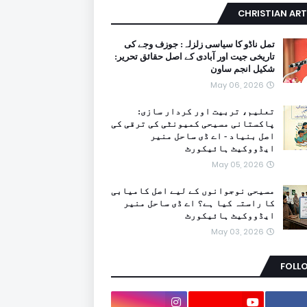
CHRISTIAN ART
تمل ناڈو کا سیاسی زلزلہ: جوزف وجے کی
تاریخی جیت اور آبادی کے اصل حقائق تحریر:
شکیل انجم ساون
May 06, 2026
تعلیم، تربیت اور کردار سازی:
پاکستانی مسیحی کمیونٹی کی ترقی کی
اصل بنیاد - اے ڈی ساحل منیر
ایڈووکیٹ ہائیکورٹ
May 05, 2026
مسیحی نوجوانوں کے لیے اصل کامیابی
کا راستہ کیا ہے؟ اے ڈی ساحل منیر
ایڈووکیٹ ہائیکورٹ
May 03, 2026
FOLL