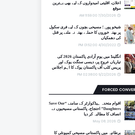
اعلان، اقلیتی امیدواروں کے لیے بھی بہترین
موقع
7/30/2026 11:59:00 AM
شیخو پورہ؛ مسیحی بچوں کے لیے فری سکول
پر بھتہ خوروں کا حملہ، بھتہ نہ ملنے پر قتل
کی دھمکیاں
4/30/2022 01:52:00 PM
انگلینڈ میں یومِ آزادی پاکستان 2026 کی
تیاریاں عروج پر، دیسی سنگت یوکے اور
پریس کلب آف پاکستان یوکے کا اہم اجلاس
5/22/2026 02:38:00 PM
FORCED CONVE
اقوام متحدہ ہیڈکوارٹر کے سامنے “Save Our
Daughters” احتجاج، پاکستانی مسیحیوں نے
انصاف کا مطالبہ کر دیا
May 08, 2026
برطانیہ میں پاکستانی مسیحی کمیونٹی کا