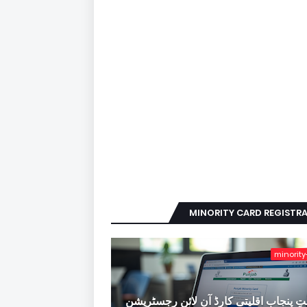
MINORITY CARD REGISTR
minority
ِ پنجاب اقلیتی کارڈ آن لائن رجسٹریشن