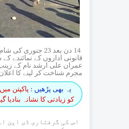
14 دن بعد 23 جنوری
قانونی اداروں کے نمائندے ک
عمران علی ارشد نام کے زینب
مجرم شناخت کر لینے کا اعلان 
یہ بھی پڑھیں :
کو زیادتی کا نشانہ بنادیا گیا
اس کی گرفتاری ڈی این اے