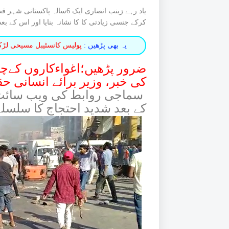
یاد رہے زینب انصاری ایک 6
کرکے جنسی زیادتی کا کا نشانہ بنایا اور اس کے بع
یہ بھی پڑھیں :
پولیس کانسٹیبل مسیحی لڑکی 
ضرور پڑھیں؛اغواءکاروں کےچ
کی خبر، وزیر برائے انسانی حق
سماجی روابط کی ویب سائٹ اور
کے بعد شدید احتجاج کا سلسلہ