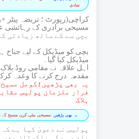
شادی
کراچی(رپورٹ ؛ تریضہ پیٹر +و
بچی سے کے ساتھ زیادتی کا
بچی کو میڈیکل کے لیے جناح ہس
میڈیکل کیا گیا۔
اہل علاقہ نے مقامی روڈ بلاک
مقدمہ درج کرنے کا وعدہ کرکے
یہ بھی پڑھیں؛کومل مسیح 
فرار ملزمان پولیس مقابل
ہلاک
یہ بھی پڑھیں :
مسیحی بیٹی کرن مسیح کے سا
پولیس نے دعویٰ کیا ہے کہ
یاد رہے کہ پاکستان بھر م