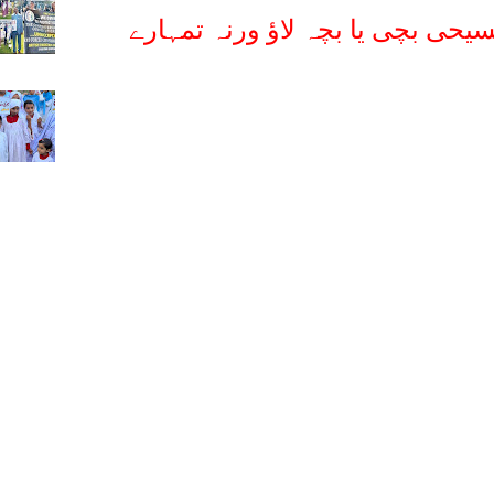
سیحی بچی یا بچہ لاؤ ورنہ تمہارے