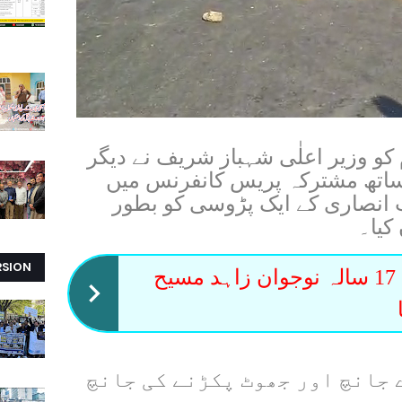
 کی شام کو وزیر اعلٰی شہباز شریف نے دیگر
ے ساتھ مشترکہ پریس کانفرنس میں
 انصاری کے ایک پڑوسی کو بطور
کیا۔
RSION
پاکپتن میں 17 سالہ نوجوان زاہد مسیح
 جانچ اور جھوٹ پکڑنے کی جانچ