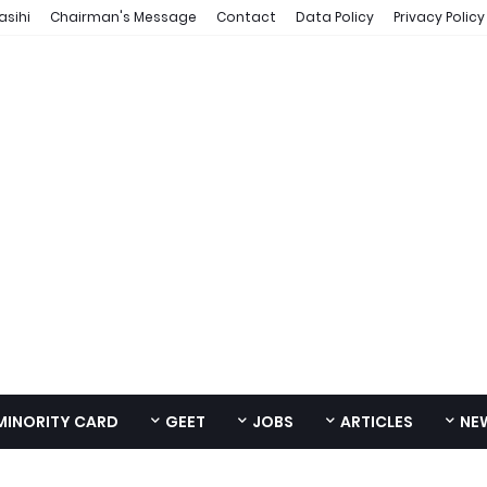
asihi
Chairman's Message
Contact
Data Policy
Privacy Policy
MINORITY CARD
GEET
JOBS
ARTICLES
NE