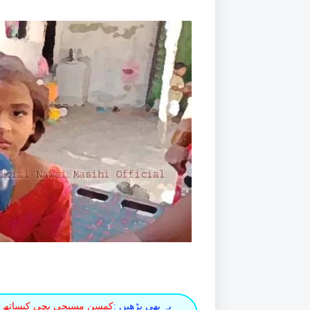
یہ بھی پڑھیں :