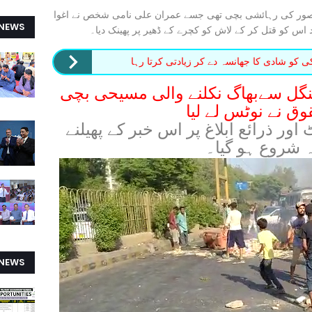
سالہ پاکستانی شہر قصور کی رہائشی بچی تھی جسے عمران علی نامی شخص نے اغوا
 NEWS
د اس کو قتل کر کے لاش کو کچرے کے ڈھیر پر پھینک دیا۔
کو شادی کا جھانسہ دے کر زیادتی کرتا رہا
نگل سےبھاگ نکلنے والی مسیحی بچی
وق نے نوٹس لے لیا
 ذرائع ابلاغ پر اس خبر کے پھیلنے
 شروع ہو گیا۔
 NEWS