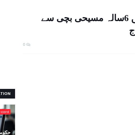
کراچی عیسیٰ نگری میں 6سالہ مسیحی بچی سے
ج
0
ATION
-card
حکومت