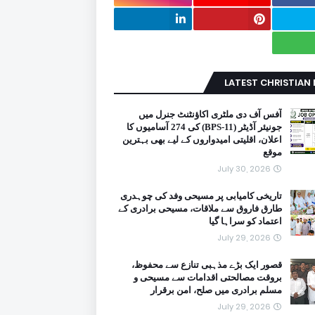
LATEST CHRISTIAN
آفس آف دی ملٹری اکاؤنٹنٹ جنرل میں
جونیئر آڈیٹر (BPS-11) کی 274 آسامیوں کا
اعلان، اقلیتی امیدواروں کے لیے بھی بہترین
موقع
July 30, 2026
تاریخی کامیابی پر مسیحی وفد کی چوہدری
طارق فاروق سے ملاقات، مسیحی برادری کے
اعتماد کو سراہا گیا
July 29, 2026
قصور ایک بڑے مذہبی تنازع سے محفوظ،
بروقت مصالحتی اقدامات سے مسیحی و
مسلم برادری میں صلح، امن برقرار
July 29, 2026