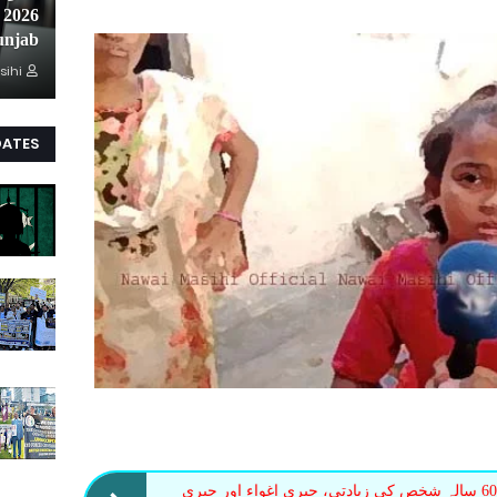
unjab
sihi
DATES
کمسن مسیحی بچی کیساتھ 60 سالہ شخص کی زیادتی، جبری اغواء اور جبری