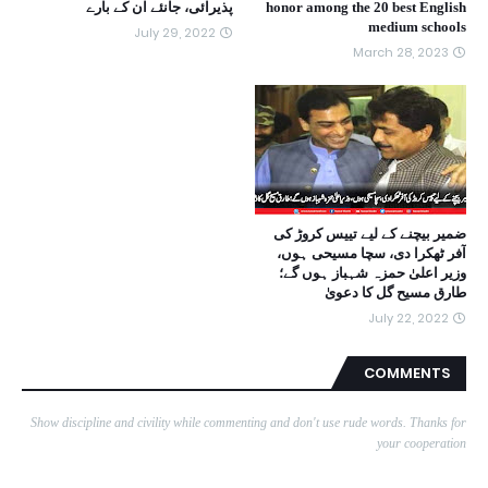
honor among the 20 best English
پذیرائی، جانئے ان کے بارے
medium schools
July 29, 2022
March 28, 2023
ضمیر بیچنے کے لیے تییس کروڑ کی
آفر ٹھکرا دی، سچا مسیحی ہوں،
وزیر اعلیٰ حمزہ شہباز ہوں گے؛
طارق مسیح گل کا دعویٰ
July 22, 2022
COMMENTS
Show discipline and civility while commenting and don't use rude words. Thanks for
your cooperation