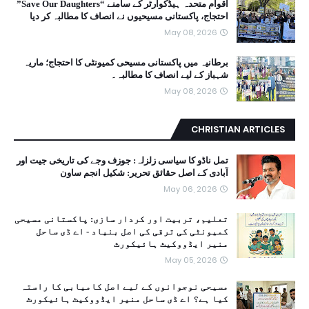
اقوام متحدہ ہیڈکوارٹر کے سامنے “Save Our Daughters”
احتجاج، پاکستانی مسیحیوں نے انصاف کا مطالبہ کر دیا
May 08, 2026
برطانیہ میں پاکستانی مسیحی کمیونٹی کا احتجاج؛ ماریہ
شہباز کے لیے انصاف کا مطالبہ۔
May 08, 2026
CHRISTIAN ARTICLES
تمل ناڈو کا سیاسی زلزلہ: جوزف وجے کی تاریخی جیت اور
آبادی کے اصل حقائق تحریر: شکیل انجم ساون
May 06, 2026
تعلیم، تربیت اور کردار سازی: پاکستانی مسیحی
کمیونٹی کی ترقی کی اصل بنیاد - اے ڈی ساحل
منیر ایڈووکیٹ ہائیکورٹ
May 05, 2026
مسیحی نوجوانوں کے لیے اصل کامیابی کا راستہ
کیا ہے؟ اے ڈی ساحل منیر ایڈووکیٹ ہائیکورٹ