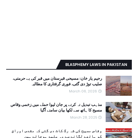
BLASPHEMY LAWS IN PAKISTAN
رحیم یار خان: مسیحی قبرستان میں قبر کی بے حرمتی،
صلیب توڑ دی گئی، فوری گرفتاری کا مطالبہ
March 06, 2026
مذہب تبدیل نہ کرنے پر جان لیوا حملے میں زخمی وقاص
مسیح کا ہاتھ سے لکھا بیان سامنے آگیا
March 28, 2025
وقاص مسیح کی شہ رگ کاٹ دی گئی کہ مقدس اوراق
کو ہاتھے لگانے سے وہ پلید ہوجاتے ہیں