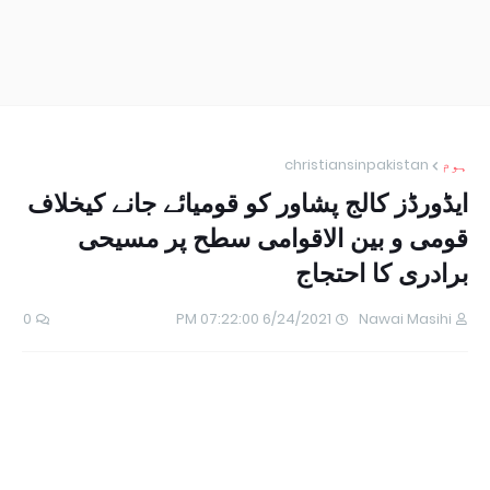
ہوم
christiansinpakistan
ایڈورڈز کالج پشاور کو قومیائے جانے کیخلاف
قومی و بین الاقوامی سطح پر مسیحی
برادری کا احتجاج
0
6/24/2021 07:22:00 PM
Nawai Masihi