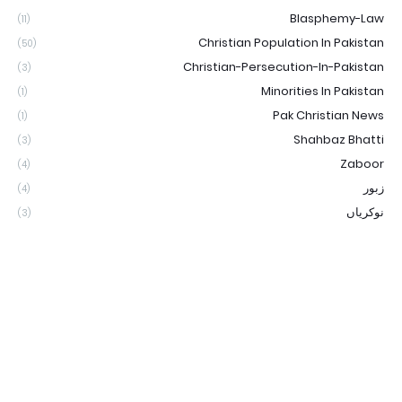
Blasphemy-Law
(11)
Christian Population In Pakistan
(50)
Christian-Persecution-In-Pakistan
(3)
Minorities In Pakistan
(1)
Pak Christian News
(1)
Shahbaz Bhatti
(3)
Zaboor
(4)
زبور
(4)
نوکریاں
(3)