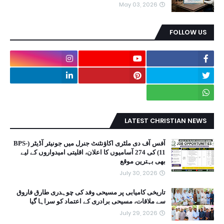
May 03, 2026
FOLLOW US
LATEST CHRISTIAN NEWS
آفس آف دی ملٹری اکاؤنٹنٹ جنرل میں جونیئر آڈیٹر (BPS-
11) کی 274 آسامیوں کا اعلان، اقلیتی امیدواروں کے لیے
بھی بہترین موقع
July 30, 2026
تاریخی کامیابی پر مسیحی وفد کی چوہدری طارق فاروق
سے ملاقات، مسیحی برادری کے اعتماد کو سراہا گیا
July 29, 2026