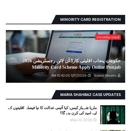
MINORITY CARD REGISTRATION
minority-card
حکومتِ پنجاب اقلیتی کارڈ آن لائن رجسٹریشن 2026
Minority Card Scheme Apply Online Punjab
5/17/2026 10:42:00 AM
Nawai Masihi
MARIA SHAHBAZ CASE UPDATES
ماریا شہباز کیس: کیا آئینی عدالت کا نیا فیصلہ اقلیتوں کے
لیے امید کی کرن بنے گا؟
May 22, 2026