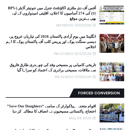
آفس آف دی ملٹری اکاؤنٹنٹ جنرل میں جونیئر آڈیٹر (BPS-
11) کی 274 آسامیوں کا اعلان، اقلیتی امیدواروں کے لیے
بھی بہترین موقع
7/30/2026 11:59:00 AM
انگلینڈ میں یومِ آزادی پاکستان 2026 کی تیاریاں عروج پر،
دیسی سنگت یوکے اور پریس کلب آف پاکستان یوکے کا اہم
اجلاس
5/22/2026 02:38:00 PM
تاریخی کامیابی پر مسیحی وفد کی چوہدری طارق فاروق
سے ملاقات، مسیحی برادری کے اعتماد کو سراہا گیا
7/29/2026 02:18:00 PM
FORCED CONVERSION
اقوام متحدہ ہیڈکوارٹر کے سامنے “Save Our Daughters”
احتجاج، پاکستانی مسیحیوں نے انصاف کا مطالبہ کر دیا
May 08, 2026