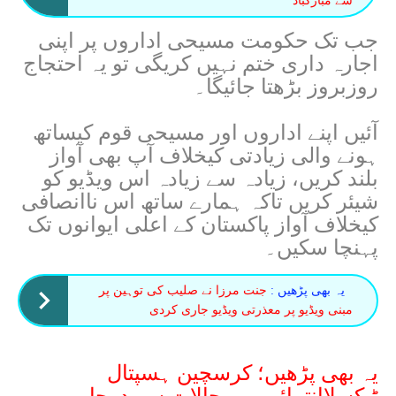
سے مبارکباد
جب تک حکومت مسیحی اداروں پر اپنی
اجارہ داری ختم نہیں کریگی تو یہ احتجاج
روزبروز بڑھتا جائیگا۔
آئیں اپنے اداروں اور مسیحی قوم کیساتھ
ہونے والی زیادتی کیخلاف آپ بھی آواز
بلند کریں، زیادہ سے زیادہ اس ویڈیو کو
شیئر کریں تاکہ ہمارے ساتھ اس ناانصافی
کیخلاف آواز پاکستان کے اعلی ایوانوں تک
پہنچا سکیں۔
یہ بھی پڑھیں :
جنت مرزا نے صلیب کی توہین پر
مبنی ویڈیو پر معذرتی ویڈیو جاری کردی
یہ بھی پڑھیں؛
کرسچین ہسپتال