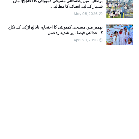
برطانیہ میں پاکستانی مسیحی کمیونٹی کا احتجاج؛ ماریہ
شہباز کے لیے انصاف کا مطالبہ۔
May 08, 2026
بھمبر میں مسیحی کمیونٹی کا احتجاج، نابالغ لڑکی کے نکاح
کے عدالتی فیصلے پر شدید ردعمل
April 20, 2026