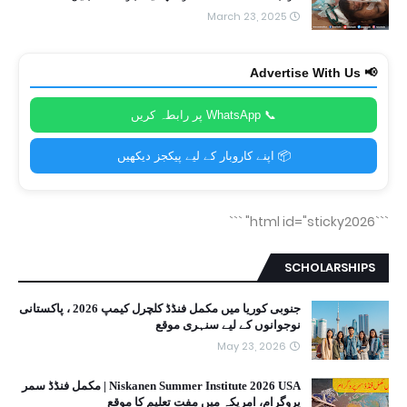
March 23, 2025
📢 Advertise With Us
📞 WhatsApp پر رابطہ کریں
📦 اپنے کاروبار کے لیے پیکجز دیکھیں
```
```html id="sticky2026"
SCHOLARSHIPS
جنوبی کوریا میں مکمل فنڈڈ کلچرل کیمپ 2026 ، پاکستانی
نوجوانوں کے لیے سنہری موقع
May 23, 2026
Niskanen Summer Institute 2026 USA | مکمل فنڈڈ سمر
پروگرام، امریکہ میں مفت تعلیم کا موقع