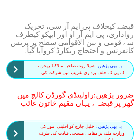
قبضے کیخلاف پی ایم آر سی، تحریکِ
رواداری، پی ایم آر او اور ایپکو کیطرف
سے قومی و بین الاقوامی سطح پر پریس
کانفرنس و احتجاج ریکارڈ کروایا گیا۔
یہ بھی پڑھیں :
شنیلا روت صاحبہ مالاکنڈ ریجن نے
کے پی کے حلف برداری تقریب میں شرکت کی
ضرور پڑھیں:راولپنڈی گورڈن کالج میں
گھر پر قبضہ ، یہاں مقیم خاتون غائب
یہ بھی پڑھیں :
خلیل جارج کو اقلیتی امور کی
وزارت ملنے پر مقامی مسیحی قیادت کی طرف