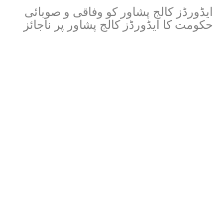
ایڈورڈز کالج پشاور کو وفاقی و صوبائی
حکومت کا ایڈورڈز کالج پشاور پر ناجائز