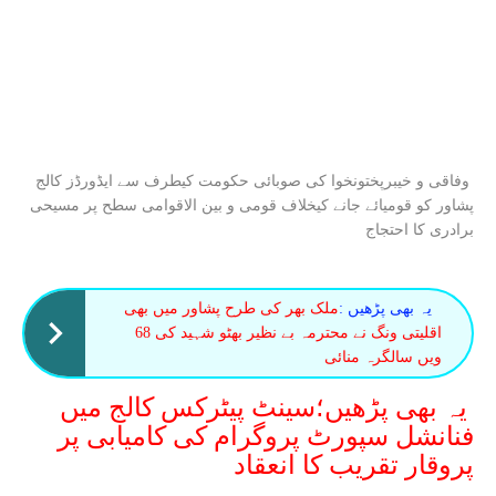
وفاقی و خیبرپختونخوا کی صوبائی حکومت کیطرف سے ایڈورڈز کالج
پشاور کو قومیائے جانے کیخلاف قومی و بین الاقوامی سطح پر مسیحی
برادری کا احتجاج
یہ بھی پڑھیں :
ملک بھر کی طرح پشاور میں بھی
اقلیتی ونگ نے محترمہ بے نظیر بھٹو شہید کی 68
ویں سالگرہ منائی
یہ بھی پڑھیں؛سینٹ پیٹرکس کالج میں
فنانشل سپورٹ پروگرام کی کامیابی پر
پروقار تقریب کا انعقاد