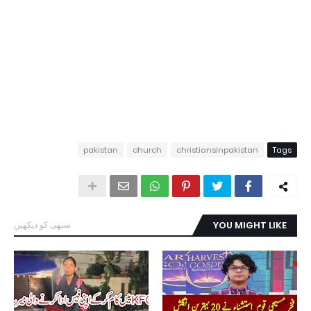
pakistan
church
christiansinpakistan
Tags
YOU MIGHT LIKE
سبھی کو دیکھیں