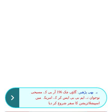
یہ بھی پڑھیں :
گاؤں چک 196 آر بی کے مسیحی
نوجوان نے ایم بی بی ایس کر کے امریکہ میں
اسپیشلائزیشن کا سفر شروع کر دیا