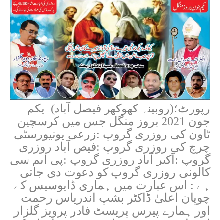
رپورٹ؛(روبینہ کھوکھر فیصل آباد) یکم
جون 2021 بروز منگل جس میں کرسچین
ٹاون کی روزری گروپ :زرعی یونیورسٹی
چرچ کی روزری گروپ :فیص آباد روزری
گروپ :آکبر آباد روزری گروپ :پی ایم سی
کالونی روزری گروپ کو دعوت دی جاتی
ہے : اس عبارت میں ہماری ڈایوسیس کے
چوپان اعلیٰ ڈاکٹر بشپ اندریاس رحمت
اور ہمارے پیرس پریسٹ فادر پرویز گلزار