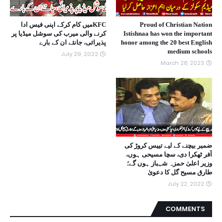
Proud of Christian Nation
KFCمیں کام کرکے اپنی فیس ادا
Istishnaa has won the important
کرنے والی میرب کی سوشل میڈیا پر
honor among the 20 best English
پذیرائی، جانئے ان کے بارے
medium schools
July 29, 2022
March 28, 2023
ضمیر بیچنے کے لیے تییس کروڑ کی
آفر ٹھکرا دی، سچا مسیحی ہوں،
وزیر اعلیٰ حمزہ شہباز ہوں گے؛
طارق مسیح گل کا دعویٰ
July 22, 2022
COMMENTS