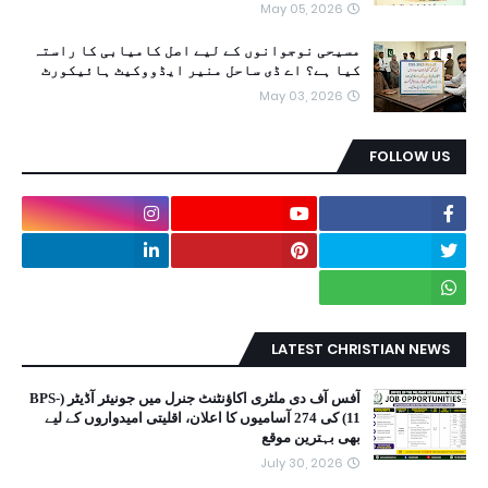
May 05, 2026
مسیحی نوجوانوں کے لیے اصل کامیابی کا راستہ
کیا ہے؟ اے ڈی ساحل منیر ایڈووکیٹ ہائیکورٹ
May 03, 2026
FOLLOW US
LATEST CHRISTIAN NEWS
آفس آف دی ملٹری اکاؤنٹنٹ جنرل میں جونیئر آڈیٹر (BPS-
11) کی 274 آسامیوں کا اعلان، اقلیتی امیدواروں کے لیے
بھی بہترین موقع
July 30, 2026