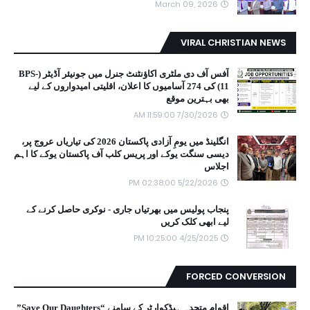
March 09, 2026
VIRAL CHRISTIAN NEWS
آفس آف دی ملٹری اکاؤنٹنٹ جنرل میں جونیئر آڈیٹر (BPS-
11) کی 274 آسامیوں کا اعلان، اقلیتی امیدواروں کے لیے
بھی بہترین موقع
7/30/2026 11:59:00 AM
انگلینڈ میں یومِ آزادی پاکستان 2026 کی تیاریاں عروج پر،
دیسی سنگت یوکے اور پریس کلب آف پاکستان یوکے کا اہم
اجلاس
5/22/2026 02:38:00 PM
پنجاب پولیس میں بھرتیاں جاری - نوکری حاصل کرنے کے
لیے ابھی کلک کریں
4/25/2025 10:25:00 PM
FORCED CONVERSION
اقوام متحدہ ہیڈکوارٹر کے سامنے “Save Our Daughters”