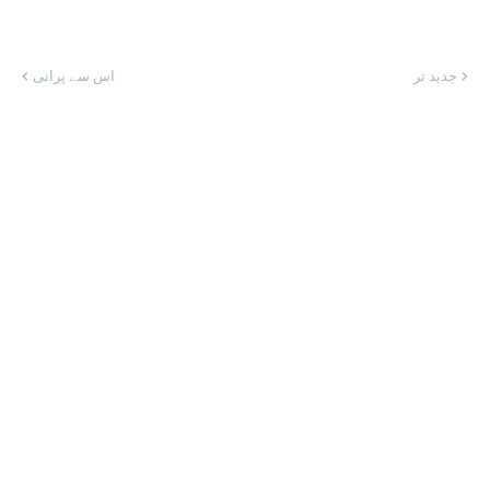
جدید تر
اس سے پرانی