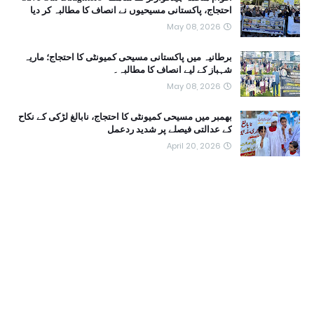
احتجاج، پاکستانی مسیحیوں نے انصاف کا مطالبہ کر دیا
May 08, 2026
برطانیہ میں پاکستانی مسیحی کمیونٹی کا احتجاج؛ ماریہ
شہباز کے لیے انصاف کا مطالبہ۔
May 08, 2026
بھمبر میں مسیحی کمیونٹی کا احتجاج، نابالغ لڑکی کے نکاح
کے عدالتی فیصلے پر شدید ردعمل
April 20, 2026