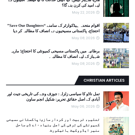
لیے امید کی کرن بنے گا؟
May 22, 2026
اقوام متحدہ ہیڈکوارٹر کے سامنے “Save Our Daughters”
احتجاج، پاکستانی مسیحیوں نے انصاف کا مطالبہ کر دیا
May 08, 2026
برطانیہ میں پاکستانی مسیحی کمیونٹی کا احتجاج؛ ماریہ
شہباز کے لیے انصاف کا مطالبہ۔
May 08, 2026
CHRISTIAN ARTICLES
تمل ناڈو کا سیاسی زلزلہ: جوزف وجے کی تاریخی جیت اور
آبادی کے اصل حقائق تحریر: شکیل انجم ساون
May 06, 2026
تعلیم، تربیت اور کردار سازی: پاکستانی مسیحی
کمیونٹی کی ترقی کی اصل بنیاد - اے ڈی ساحل
منیر ایڈووکیٹ ہائیکورٹ