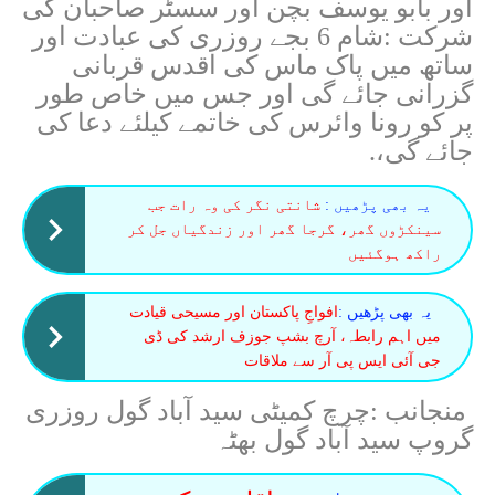
اور بابو یوسف بچن اور سسٹر صاحبان کی
شرکت :شام 6 بجے روزری کی عبادت اور
ساتھ میں پاک ماس کی اقدس قربانی
گزرانی جائے گی اور جس میں خاص طور
پر کو رونا وائرس کی خاتمے کیلئے دعا کی
جائے گی،.
یہ بھی پڑھیں :
شانتی نگر کی وہ رات جب
سینکڑوں گھر، گرجا گھر اور زندگیاں جل کر
راکھ ہوگئیں
یہ بھی پڑھیں :
افواجِ پاکستان اور مسیحی قیادت
میں اہم رابطہ، آرچ بشپ جوزف ارشد کی ڈی
جی آئی ایس پی آر سے ملاقات
منجانب :چرچ کمیٹی سید آباد گول روزری
گروپ سید آباد گول بھٹہ