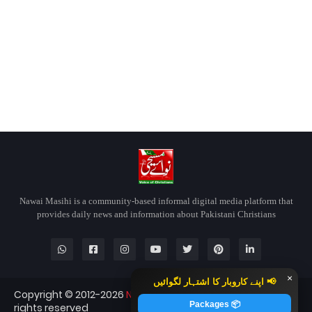
Nawai Masihi is a community-based informal digital media platform that
provides daily news and information about Pakistani Christians
×
📢 اپنے کاروبار کا اشتہار لگوائیں
Copyright © 2012-2026
Nawai Masihi
Nawai Masihi — All
📦 Packages
rights reserved