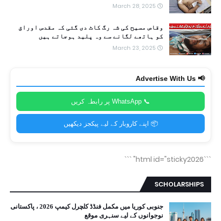
March 28, 2025
وقاص مسیح کی شہ رگ کاٹ دی گئی کہ مقدس اوراق
کو ہاتھے لگانے سے وہ پلید ہوجاتے ہیں
March 23, 2025
📢 Advertise With Us
📞 WhatsApp پر رابطہ کریں
📦 اپنے کاروبار کے لیے پیکجز دیکھیں
```
```html id="sticky2026"
SCHOLARSHIPS
جنوبی کوریا میں مکمل فنڈڈ کلچرل کیمپ 2026 ، پاکستانی
نوجوانوں کے لیے سنہری موقع