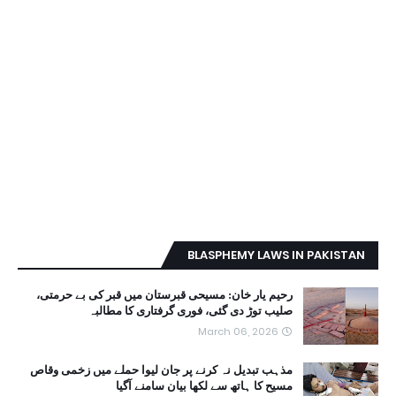
BLASPHEMY LAWS IN PAKISTAN
رحیم یار خان: مسیحی قبرستان میں قبر کی بے حرمتی،
صلیب توڑ دی گئی، فوری گرفتاری کا مطالبہ
March 06, 2026
مذہب تبدیل نہ کرنے پر جان لیوا حملے میں زخمی وقاص
مسیح کا ہاتھ سے لکھا بیان سامنے آگیا