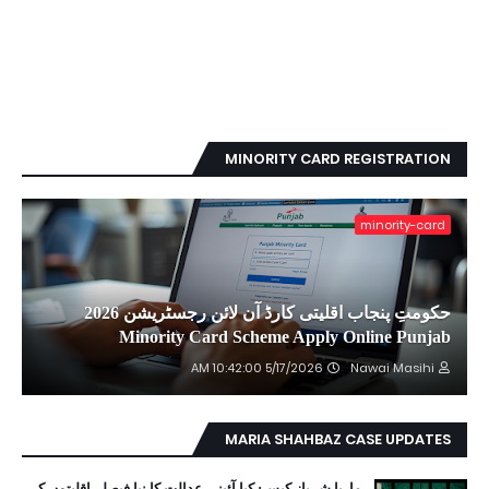
MINORITY CARD REGISTRATION
minority-card
حکومتِ پنجاب اقلیتی کارڈ آن لائن رجسٹریشن 2026
Minority Card Scheme Apply Online Punjab
5/17/2026 10:42:00 AM
Nawai Masihi
MARIA SHAHBAZ CASE UPDATES
ماریا شہباز کیس: کیا آئینی عدالت کا نیا فیصلہ اقلیتوں کے