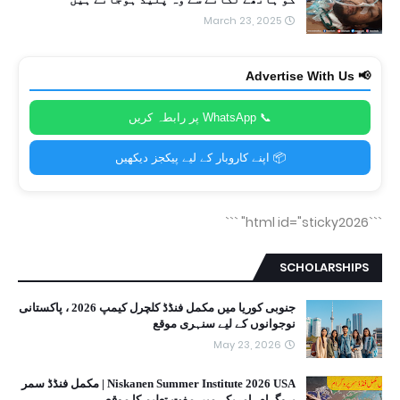
March 23, 2025
📢 Advertise With Us
📞 WhatsApp پر رابطہ کریں
📦 اپنے کاروبار کے لیے پیکجز دیکھیں
```
```html id="sticky2026"
SCHOLARSHIPS
جنوبی کوریا میں مکمل فنڈڈ کلچرل کیمپ 2026 ، پاکستانی
نوجوانوں کے لیے سنہری موقع
May 23, 2026
Niskanen Summer Institute 2026 USA | مکمل فنڈڈ سمر
پروگرام، امریکہ میں مفت تعلیم کا موقع