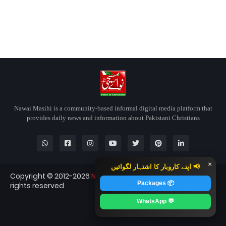
Nawai Masihi is a community-based informal digital media platform that
provides daily news and information about Pakistani Christians
×
📢 اپنے کاروبار کا اشتہار لگوائیں
Copyright © 2012-2026
Nawai Masihi
Nawai Masihi — All
📦 Packages
rights reserved
Blogger Templates
CopyBloggerThemes.com
💬 WhatsApp
RTL Version
Contact
About
Home