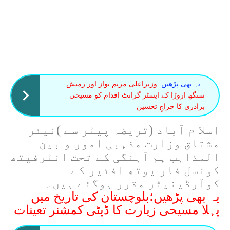
یہ بھی پڑھیں :
وزیراعلیٰ مریم نواز اور رمیش
سنگھ اروڑا کے ایسٹر گرانٹ اقدام کو مسیحی
برادری کا خراجِ تحسین
اسلا م آباد (تریضہ پیٹر سے )نیئر
مشتاق وزارت مذہبی امور و بین
المذاہب ہم آہنگی کے تحت انٹرفیتھ
کونسل فار یوتھ افئیر کے
کوآرڈینیٹر مقرر ہوگئے ہیں۔
یہ بھی پڑھیں؛بلوچستان کی تاریخ میں
پہلا مسیحی زیارت کا ڈپٹی کمشنر تعینات