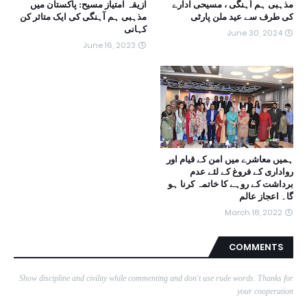
مذہبی ہم آہنگی ، مسیحی ادارے
ازیقہ امتیاز مسیح: پاکستان میں
کی طرف سے عید ملن پارٹی
مذہبی ہم آہنگی کی ایک متاثر کن
کہانی
June 30, 2024
June 16, 2023
ہمیں معاشرے میں امن کے قیام اور
رواداری کے فروغ کے لئے عدم
برداشت کے روہے کا خاتمہ کرنا ہو
گا۔ اعجاز عالم
March 18, 2022
COMMENTS
Show discipline and civility while commenting and don't use rude words. Thanks for
your cooperation