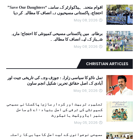
اقوام متحدہ ہیڈکوارٹر کے سامنے “Save Our Daughters”
احتجاج، پاکستانی مسیحیوں نے انصاف کا مطالبہ کر دیا
May 08, 2026
برطانیہ میں پاکستانی مسیحی کمیونٹی کا احتجاج؛ ماریہ
شہباز کے لیے انصاف کا مطالبہ۔
May 08, 2026
CHRISTIAN ARTICLES
تمل ناڈو کا سیاسی زلزلہ: جوزف وجے کی تاریخی جیت اور
آبادی کے اصل حقائق تحریر: شکیل انجم ساون
May 06, 2026
تعلیم، تربیت اور کردار سازی: پاکستانی مسیحی
کمیونٹی کی ترقی کی اصل بنیاد - اے ڈی ساحل
منیر ایڈووکیٹ ہائیکورٹ
May 05, 2026
مسیحی نوجوانوں کے لیے اصل کامیابی کا راستہ