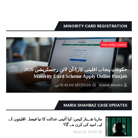
MINORITY CARD REGISTRATION
minority-card
حکومتِ پنجاب اقلیتی کارڈ آن لائن رجسٹریشن 2026
Minority Card Scheme Apply Online Punjab
Nawai Masihi
5/17/2026 10:42:00 ص
MARIA SHAHBAZ CASE UPDATES
ماریا شہباز کیس: کیا آئینی عدالت کا نیا فیصلہ اقلیتوں کے
لیے امید کی کرن بنے گا؟
May 22, 2026