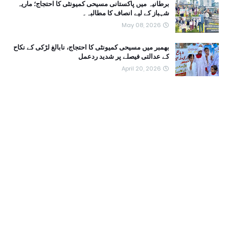
برطانیہ میں پاکستانی مسیحی کمیونٹی کا احتجاج؛ ماریہ
شہباز کے لیے انصاف کا مطالبہ۔
May 08, 2026
بھمبر میں مسیحی کمیونٹی کا احتجاج، نابالغ لڑکی کے نکاح
کے عدالتی فیصلے پر شدید ردعمل
April 20, 2026