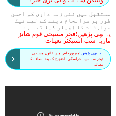
ویٹیکن سے آنے والی بڑی خبر!
مستقبل میں نئی زمہ داری کو احسن
طور پر سرانجام دینے کے لیے نیک
خواہشات کا اظہار کیا گیا ہے۔
یہ بھی پڑھیں؛فخرِ مسیحی قوم شانزہ
ماریہ سب انسپکٹر تعینات
یہ بھی پڑھیں :
میرپورخاص میں خاتون مسیحی
ٹیچر سے مبینہ حراسگی، احتجاج کے بعد انصاف کا
مطالبہ