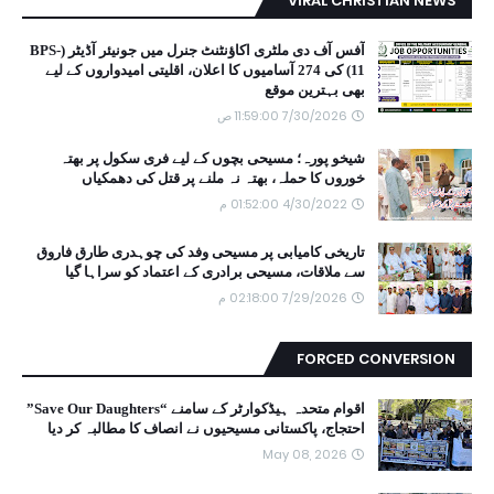
VIRAL CHRISTIAN NEWS
آفس آف دی ملٹری اکاؤنٹنٹ جنرل میں جونیئر آڈیٹر (BPS-
11) کی 274 آسامیوں کا اعلان، اقلیتی امیدواروں کے لیے
بھی بہترین موقع
7/30/2026 11:59:00 ص
شیخو پورہ؛ مسیحی بچوں کے لیے فری سکول پر بھتہ
خوروں کا حملہ، بھتہ نہ ملنے پر قتل کی دھمکیاں
4/30/2022 01:52:00 م
تاریخی کامیابی پر مسیحی وفد کی چوہدری طارق فاروق
سے ملاقات، مسیحی برادری کے اعتماد کو سراہا گیا
7/29/2026 02:18:00 م
FORCED CONVERSION
اقوام متحدہ ہیڈکوارٹر کے سامنے “Save Our Daughters”
احتجاج، پاکستانی مسیحیوں نے انصاف کا مطالبہ کر دیا
May 08, 2026