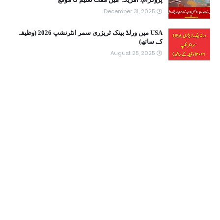
December 31, 2025
USA میں ورلڈ بینک ٹریژری سمر انٹرنشپ 2026 (وظیفہ
کے ساتھ)
August 25, 2025