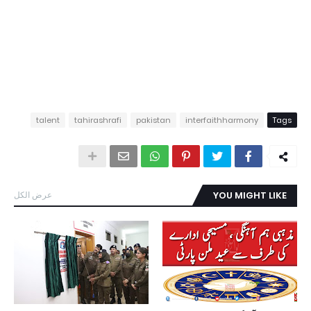
talent
tahirashrafi
pakistan
interfaithharmony
Tags
YOU MIGHT LIKE
عرض الكل