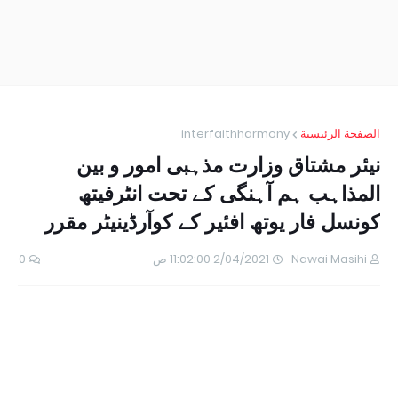
الصفحة الرئيسية
interfaithharmony
نیئر مشتاق وزارت مذہبی امور و بین
المذاہب ہم آہنگی کے تحت انٹرفیتھ
کونسل فار یوتھ افئیر کے کوآرڈینیٹر مقرر
Nawai Masihi
2/04/2021 11:02:00 ص
0