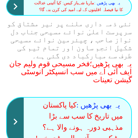
یہ بھی پڑھیں :
ماریا شہباز کیس: کیا آئینی عدالت
کا نیا فیصلہ اقلیتوں کے لیے امید کی کرن بنے گا؟
نئی ذمہ داری ملنے پر نیر مشتاق کو
سرپرست اعلیٰ نوائے مسیحی جناب دل
نواز صاحب ، چیئرمین نوائے مسیحی
شکیل انجم ساون اور تمام ٹیم کی
طرف سے مبارکباد دی گئی ہے۔
یہ بھی پڑھیں؛فخر مسیحی قوم ولیم جان
ایف آئی اے میں سب انسپکٹر انوسٹی
گیشن تعینات
یہ بھی پڑھیں :
کیا پاکستان
میں تاریخ کا سب سے بڑا
مذہبی دورہ ہونے والا ہے؟