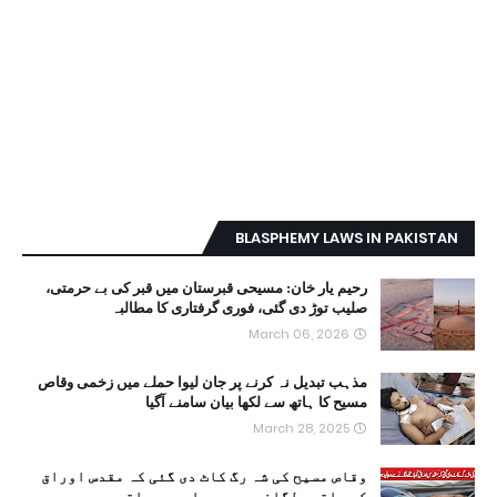
BLASPHEMY LAWS IN PAKISTAN
رحیم یار خان: مسیحی قبرستان میں قبر کی بے حرمتی،
صلیب توڑ دی گئی، فوری گرفتاری کا مطالبہ
March 06, 2026
مذہب تبدیل نہ کرنے پر جان لیوا حملے میں زخمی وقاص
مسیح کا ہاتھ سے لکھا بیان سامنے آگیا
March 28, 2025
وقاص مسیح کی شہ رگ کاٹ دی گئی کہ مقدس اوراق
کو ہاتھے لگانے سے وہ پلید ہوجاتے ہیں