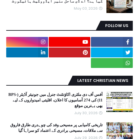
کیا ہے؟ اے ڈی ساحل منیر ایڈووکیٹ ہائیکورٹ
May 03, 2026
FOLLOW US
LATEST CHRISTIAN NEWS
آفس آف دی ملٹری اکاؤنٹنٹ جنرل میں جونیئر آڈیٹر (BPS-
11) کی 274 آسامیوں کا اعلان، اقلیتی امیدواروں کے لیے
بھی بہترین موقع
July 30, 2026
تاریخی کامیابی پر مسیحی وفد کی چوہدری طارق فاروق
سے ملاقات، مسیحی برادری کے اعتماد کو سراہا گیا
July 29, 2026