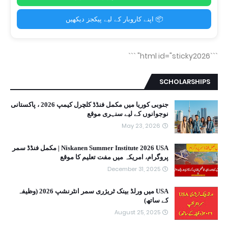
📦 اپنے کاروبار کے لیے پیکجز دیکھیں
```
```html id="sticky2026"
SCHOLARSHIPS
جنوبی کوریا میں مکمل فنڈڈ کلچرل کیمپ 2026 ، پاکستانی
نوجوانوں کے لیے سنہری موقع
May 23, 2026
Niskanen Summer Institute 2026 USA | مکمل فنڈڈ سمر
پروگرام، امریکہ میں مفت تعلیم کا موقع
December 31, 2025
USA میں ورلڈ بینک ٹریژری سمر انٹرنشپ 2026 (وظیفہ
کے ساتھ)
August 25, 2025