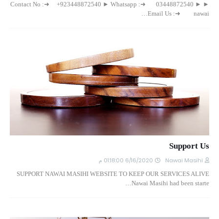
► Contact No :➜ +923448872540 ► Whatsapp :➜ 03448872540 ►
Email Us :➜ nawai…
Support Us
6/16/2020 01:18:00 م
Nawai Masihi
SUPPORT NAWAI MASIHI WEBSITE TO KEEP OUR SERVICES ALIVE
Nawai Masihi had been starte…