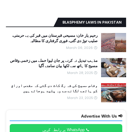
BLASPHEMY LAWS IN PAKISTAN
رحیم یار خان: مسیحی قبرستان میں قبر کی بے حرمتی،
صلیب توڑ دی گئی، فوری گرفتاری کا مطالبہ
March 06, 2026
مذہب تبدیل نہ کرنے پر جان لیوا حملے میں زخمی وقاص
مسیح کا ہاتھ سے لکھا بیان سامنے آگیا
March 28, 2025
وقاص مسیح کی شہ رگ کاٹ دی گئی کہ مقدس اوراق
کو ہاتھے لگانے سے وہ پلید ہوجاتے ہیں
March 23, 2025
📢 Advertise With Us
📞 WhatsApp پر رابطہ کریں