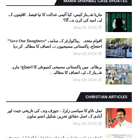
MARIA SHAHBAZ CASE UPDATES
ماریا شہباز کیس: کیا آئینی عدالت کا نیا فیصلہ اقلیتوں کے
لیے امید کی کرن بنے گا؟
May 22, 2026
اقوام متحدہ ہیڈکوارٹر کے سامنے “Save Our Daughters”
احتجاج، پاکستانی مسیحیوں نے انصاف کا مطالبہ کر دیا
May 08, 2026
برطانیہ میں پاکستانی مسیحی کمیونٹی کا احتجاج؛ ماریہ
شہباز کے لیے انصاف کا مطالبہ۔
May 08, 2026
CHRISTIAN ARTICLES
تمل ناڈو کا سیاسی زلزلہ: جوزف وجے کی تاریخی جیت اور
آبادی کے اصل حقائق تحریر: شکیل انجم ساون
May 06, 2026
تعلیم، تربیت اور کردار سازی: پاکستانی مسیحی