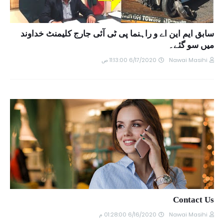
سابق ایم این اے و راہنما پی ٹی آئی جارج کلیمنٹ خداوند
میں سو گئے۔
6/17/2020 11:13:00 ص
Nawai Masihi
Contact Us
6/16/2020 01:28:00 م
Nawai Masihi