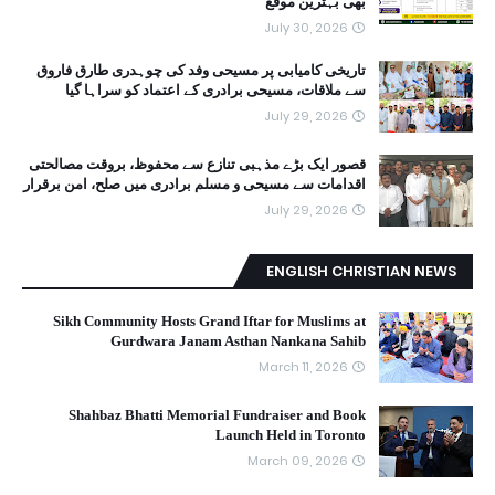
بھی بہترین موقع
July 30, 2026
تاریخی کامیابی پر مسیحی وفد کی چوہدری طارق فاروق
سے ملاقات، مسیحی برادری کے اعتماد کو سراہا گیا
July 29, 2026
قصور ایک بڑے مذہبی تنازع سے محفوظ، بروقت مصالحتی
اقدامات سے مسیحی و مسلم برادری میں صلح، امن برقرار
July 29, 2026
ENGLISH CHRISTIAN NEWS
Sikh Community Hosts Grand Iftar for Muslims at
Gurdwara Janam Asthan Nankana Sahib
March 11, 2026
Shahbaz Bhatti Memorial Fundraiser and Book
Launch Held in Toronto
March 09, 2026