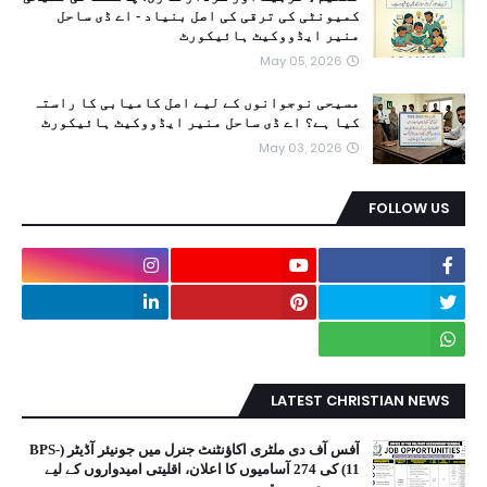
کمیونٹی کی ترقی کی اصل بنیاد - اے ڈی ساحل
منیر ایڈووکیٹ ہائیکورٹ
May 05, 2026
مسیحی نوجوانوں کے لیے اصل کامیابی کا راستہ
کیا ہے؟ اے ڈی ساحل منیر ایڈووکیٹ ہائیکورٹ
May 03, 2026
FOLLOW US
LATEST CHRISTIAN NEWS
آفس آف دی ملٹری اکاؤنٹنٹ جنرل میں جونیئر آڈیٹر (BPS-
11) کی 274 آسامیوں کا اعلان، اقلیتی امیدواروں کے لیے