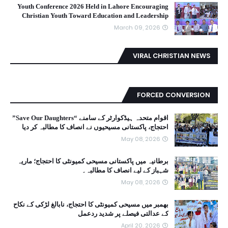
Youth Conference 2026 Held in Lahore Encouraging
Christian Youth Toward Education and Leadership
March 09, 2026
VIRAL CHRISTIAN NEWS
FORCED CONVERSION
اقوام متحدہ ہیڈکوارٹر کے سامنے “Save Our Daughters”
احتجاج، پاکستانی مسیحیوں نے انصاف کا مطالبہ کر دیا
May 08, 2026
برطانیہ میں پاکستانی مسیحی کمیونٹی کا احتجاج؛ ماریہ
شہباز کے لیے انصاف کا مطالبہ۔
May 08, 2026
بھمبر میں مسیحی کمیونٹی کا احتجاج، نابالغ لڑکی کے نکاح
کے عدالتی فیصلے پر شدید ردعمل
April 20, 2026