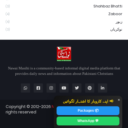
Shahbaz Bhatti
(3)
Zaboor
(4)
زبور
(4)
نوکریاں
(3)
Nawai Masihi is a community-based informal digital media platform that
provides daily news and information about Pakistani Christians
×
📢 اپنے کاروبار کا اشتہار لگوائیں
Copyright © 2012-2026
Nawai Masihi
Nawai Masihi — All
📦 Packages
rights reserved
Blogger Templates
CopyBloggerThemes.com
💬 WhatsApp
RTL Version
Contact
About
Home