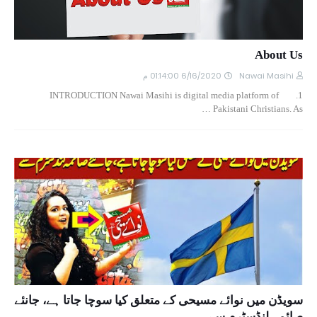
About Us
6/16/2020 01:14:00 م
Nawai Masihi
1. INTRODUCTION Nawai Masihi is digital media platform of
Pakistani Christians. As …
سویڈن میں نوائے مسیحی کے متعلق کیا سوچا جاتا ہے، جانئے
صائمہ لنڈسٹرم سے