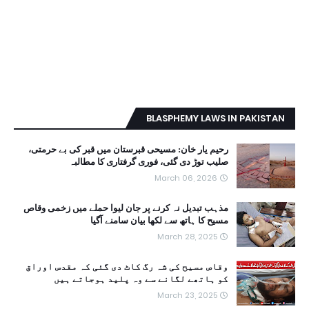
BLASPHEMY LAWS IN PAKISTAN
رحیم یار خان: مسیحی قبرستان میں قبر کی بے حرمتی،
صلیب توڑ دی گئی، فوری گرفتاری کا مطالبہ
March 06, 2026
مذہب تبدیل نہ کرنے پر جان لیوا حملے میں زخمی وقاص
مسیح کا ہاتھ سے لکھا بیان سامنے آگیا
March 28, 2025
وقاص مسیح کی شہ رگ کاٹ دی گئی کہ مقدس اوراق
کو ہاتھے لگانے سے وہ پلید ہوجاتے ہیں
March 23, 2025