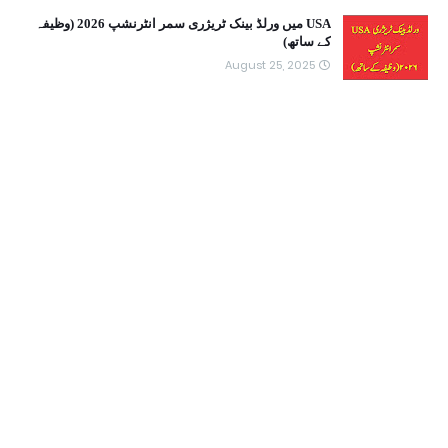
USA میں ورلڈ بینک ٹریژری سمر انٹرنشپ 2026 (وظیفہ
کے ساتھ)
August 25, 2025