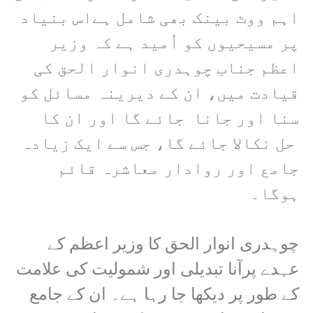
اہم ووٹ بینک بھی شامل ہےاس بنیاد
پر مسیحیوں کو اُمید ہے کہ وزیر
اعظم جناب چوہدری انوار الحق کی
قیادت میں، ان کے دیرینہ مسائل کو
سنا اور جانا جائے گا اور ان کا
حل نکالا جائے گا، جس سے ایک زیادہ
جامع اور روادار معاشرہ قائم
ہوگا۔
چوہدری انوار الحق کا وزیر اعظم کے
عہدے پرآنا تبدیلی اور شمولیت کی علامت
کے طور پر دیکھا جا رہا ہے۔ ان کے جامع