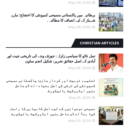
May 08, 2026
برطانیہ میں پاکستانی مسیحی کمیونٹی کا احتجاج؛ ماریہ
شہباز کے لیے انصاف کا مطالبہ۔
May 08, 2026
CHRISTIAN ARTICLES
تمل ناڈو کا سیاسی زلزلہ: جوزف وجے کی تاریخی جیت اور
آبادی کے اصل حقائق تحریر: شکیل انجم ساون
May 06, 2026
تعلیم، تربیت اور کردار سازی: پاکستانی مسیحی
کمیونٹی کی ترقی کی اصل بنیاد - اے ڈی ساحل
منیر ایڈووکیٹ ہائیکورٹ
May 05, 2026
مسیحی نوجوانوں کے لیے اصل کامیابی کا راستہ
کیا ہے؟ اے ڈی ساحل منیر ایڈووکیٹ ہائیکورٹ
May 03, 2026