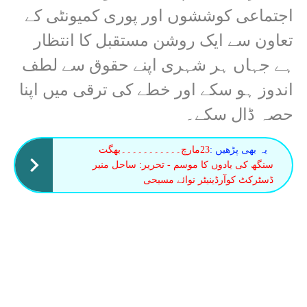
اجتماعی کوششوں اور پوری کمیونٹی کے
تعاون سے ایک روشن مستقبل کا انتظار
ہے جہاں ہر شہری اپنے حقوق سے لطف
اندوز ہو سکے اور خطے کی ترقی میں اپنا
حصہ ڈال سکے۔
یہ بھی پڑھیں :
23مارچ۔۔۔۔۔۔۔۔۔۔۔بھگت
سنگھ کی یادوں کا موسم - تحریر: ساحل منیر
ڈسٹرکٹ کوآرڈینیٹر نوائے مسیحی