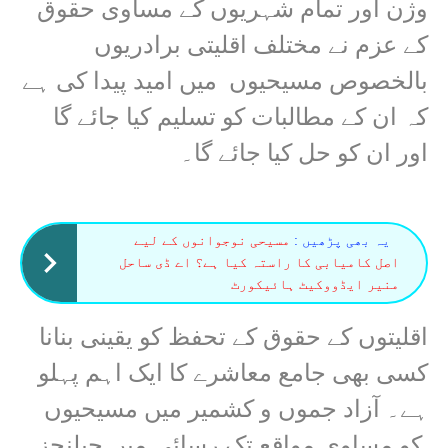
وژن اور تمام شہریوں کے مساوی حقوق
کے عزم نے مختلف اقلیتی برادریوں
بالخصوص مسیحیوں میں امید پیدا کی ہے
کہ ان کے مطالبات کو تسلیم کیا جائے گا
اور ان کو حل کیا جائے گا۔
یہ بھی پڑھیں :
مسیحی نوجوانوں کے لیے
اصل کامیابی کا راستہ کیا ہے؟ اے ڈی ساحل
منیر ایڈووکیٹ ہائیکورٹ
اقلیتوں کے حقوق کے تحفظ کو یقینی بنانا
کسی بھی جامع معاشرے کا ایک اہم پہلو
ہے۔ آزاد جموں و کشمیر میں مسیحیوں
کو مساوی مواقع تک رسائی میں چیلنجز