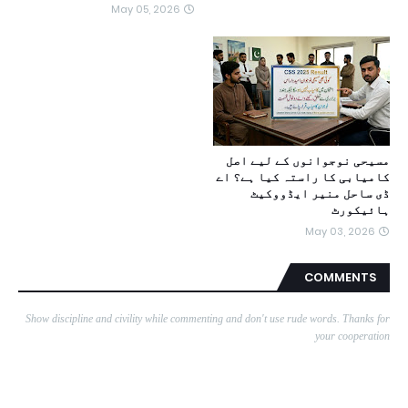
May 05, 2026
مسیحی نوجوانوں کے لیے اصل
کامیابی کا راستہ کیا ہے؟ اے
ڈی ساحل منیر ایڈووکیٹ
ہائیکورٹ
May 03, 2026
COMMENTS
Show discipline and civility while commenting and don't use rude words. Thanks for
your cooperation