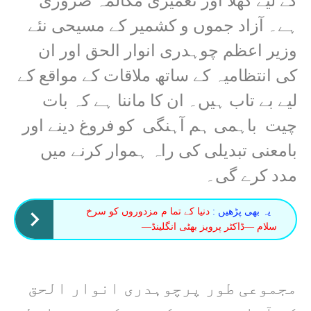
کے لیے کھلا اور تعمیری مکالمہ ضروری
ہے۔ آزاد جموں و کشمیر کے مسیحی نئے
وزیر اعظم چوہدری انوار الحق اور ان
کی انتظامیہ کے ساتھ ملاقات کے مواقع کے
لیے بے تاب ہیں۔ ان کا ماننا ہے کہ بات
چیت باہمی ہم آہنگی کو فروغ دینے اور
بامعنی تبدیلی کی راہ ہموار کرنے میں
مدد کرے گی۔
یہ بھی پڑھیں :
دنیا کے تما م مزدوروں کو سرخ
سلام —ڈاکٹر پرویز بھٹی انگلینڈ—
مجموعی طور پرچوہدری انوار الحق