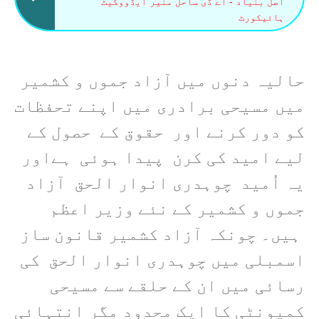
اصل بنیاد - اے ڈی ساحل منیر ایڈووکیٹ
ہائیکورٹ
حالیہ دنوں میں آزاد جموں و کشمیر
میں مسیحی برادری میں اپنے تحفظات
کو دور کرنے اور حقوق کے حصول کے
لیے امید کی کرن پیدا ہوئی ہےاور
یہ اُمید چوہدری انوار الحق آزاد
جموں و کشمیر کے نئے وزیر اعظم
ہیں۔ چونکہ آزاد کشمیر قانون ساز
اسمبلی میں چوہدری انوار الحق کی
رسائی میں ان کے حلقے سے مسیحی
کمیونٹی کا ایک محدود مگر انتہائی