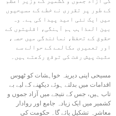
کی آزاد جموں و کشمیر کے وزیر اعظم
کے طور پر تقرری نے خطے کے مسیحیوں
میں ایک نئی امید پیدا کی ہے۔ وہ
بین المذاہب ہم آہنگی، اقلیتوں کے
حقوق کے تحفظ، نمائندگی میں حصہ،
اور تعمیری مکالمے کے حوالے سے
مثبت پیش رفت کی توقع رکھتے ہیں۔
مسیحی اپنی دیرینہ خواہشات کو ٹھوس
اقدامات میں بدلتے ہوئے دیکھنے کے لیے بے
تاب ہیں، جس کے نتیجے میں آزاد جموں و
کشمیر میں ایک زیادہ جامع اور روادار
معاشرہ تشکیل پائے گا۔ حکومت کی