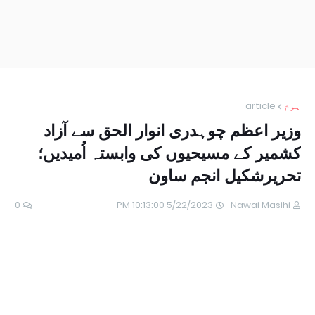
ہوم
article
وزیر اعظم چوہدری انوار الحق سے آزاد
کشمیر کے مسیحیوں کی وابستہ اُمیدیں؛
تحریرشکیل انجم ساون
0
5/22/2023 10:13:00 PM
Nawai Masihi