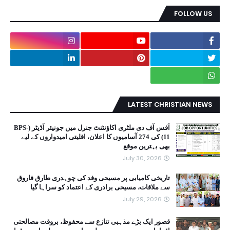
FOLLOW US
LATEST CHRISTIAN NEWS
آفس آف دی ملٹری اکاؤنٹنٹ جنرل میں جونیئر آڈیٹر (BPS-
11) کی 274 آسامیوں کا اعلان، اقلیتی امیدواروں کے لیے
بھی بہترین موقع
July 30, 2026
تاریخی کامیابی پر مسیحی وفد کی چوہدری طارق فاروق
سے ملاقات، مسیحی برادری کے اعتماد کو سراہا گیا
July 29, 2026
قصور ایک بڑے مذہبی تنازع سے محفوظ، بروقت مصالحتی