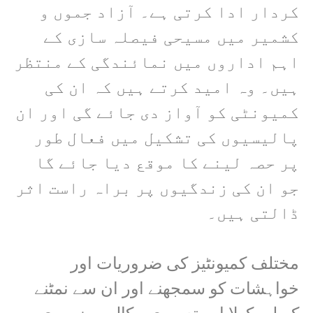
کردار ادا کرتی ہے۔ آزاد جموں و
کشمیر میں مسیحی فیصلہ سازی کے
اہم اداروں میں نمائندگی کے منتظر
ہیں۔ وہ امید کرتے ہیں کہ ان کی
کمیونٹی کو آواز دی جائے گی اور ان
پالیسیوں کی تشکیل میں فعال طور
پر حصہ لینے کا موقع دیا جائے گا
جو ان کی زندگیوں پر براہ راست اثر
ڈالتی ہیں۔
مختلف کمیونٹیز کی ضروریات اور
خواہشات کو سمجھنے اور ان سے نمٹنے