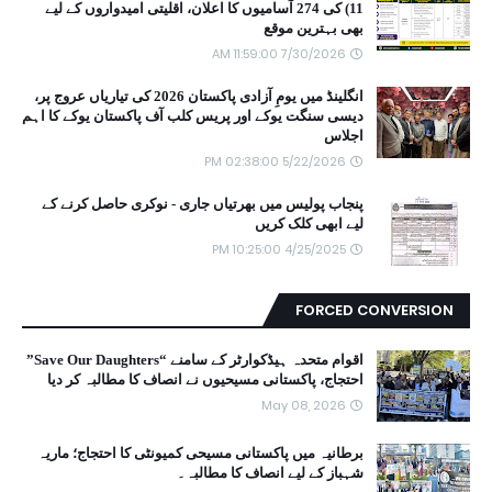
11) کی 274 آسامیوں کا اعلان، اقلیتی امیدواروں کے لیے
بھی بہترین موقع
7/30/2026 11:59:00 AM
انگلینڈ میں یومِ آزادی پاکستان 2026 کی تیاریاں عروج پر،
دیسی سنگت یوکے اور پریس کلب آف پاکستان یوکے کا اہم
اجلاس
5/22/2026 02:38:00 PM
پنجاب پولیس میں بھرتیاں جاری - نوکری حاصل کرنے کے
لیے ابھی کلک کریں
4/25/2025 10:25:00 PM
FORCED CONVERSION
اقوام متحدہ ہیڈکوارٹر کے سامنے “Save Our Daughters”
احتجاج، پاکستانی مسیحیوں نے انصاف کا مطالبہ کر دیا
May 08, 2026
برطانیہ میں پاکستانی مسیحی کمیونٹی کا احتجاج؛ ماریہ
شہباز کے لیے انصاف کا مطالبہ۔