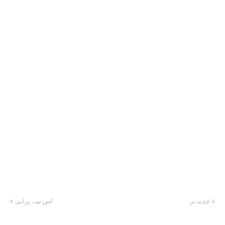
جدید تر
اس سے پرانی