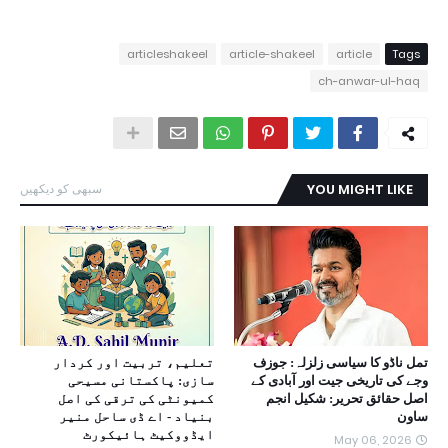
articleshakeel
article-shakeel
article
Tags
ch-anwar-ul-haq
YOU MIGHT LIKE
سبھی کو دیکھیں
تمل ناڈو کا سیاسی زلزلہ: جوزف
تعلیم، تربیت اور کردار
وجے کی تاریخی جیت اور آبادی کے
سازی: پاکستانی مسیحی
اصل حقائق تحریر: شکیل انجم
کمیونٹی کی ترقی کی اصل
ساون
بنیاد - اے ڈی ساحل منیر
ایڈووکیٹ ہائیکورٹ
May 06, 2026