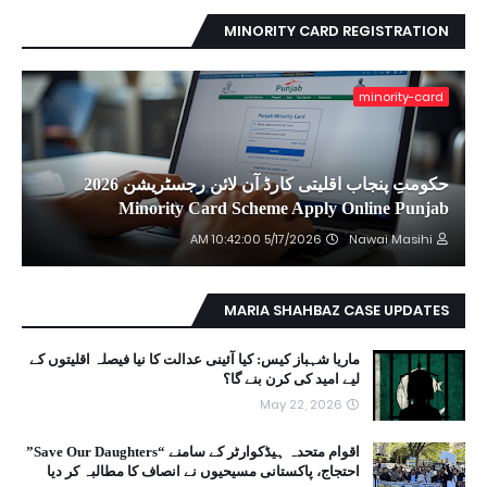
MINORITY CARD REGISTRATION
minority-card
حکومتِ پنجاب اقلیتی کارڈ آن لائن رجسٹریشن 2026
Minority Card Scheme Apply Online Punjab
5/17/2026 10:42:00 AM
Nawai Masihi
MARIA SHAHBAZ CASE UPDATES
ماریا شہباز کیس: کیا آئینی عدالت کا نیا فیصلہ اقلیتوں کے
لیے امید کی کرن بنے گا؟
May 22, 2026
اقوام متحدہ ہیڈکوارٹر کے سامنے “Save Our Daughters”
احتجاج، پاکستانی مسیحیوں نے انصاف کا مطالبہ کر دیا