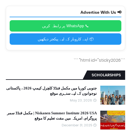
📢 Advertise With Us
📞 WhatsApp پر رابطہ کریں
📦 اپنے کاروبار کے لیے پیکجز دیکھیں
```
```html id="sticky2026"
SCHOLARSHIPS
جنوبی کوریا میں مکمل فنڈڈ کلچرل کیمپ 2026 ، پاکستانی
نوجوانوں کے لیے سنہری موقع
May 23, 2026
Niskanen Summer Institute 2026 USA | مکمل فنڈڈ سمر
پروگرام، امریکہ میں مفت تعلیم کا موقع
December 31, 2025