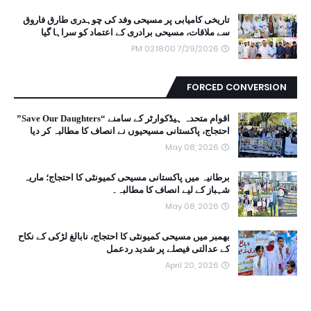
تاریخی کامیابی پر مسیحی وفد کی چوہدری طارق فاروق
سے ملاقات، مسیحی برادری کے اعتماد کو سراہا گیا
7/29/2026 02:18:00 PM
FORCED CONVERSION
اقوام متحدہ ہیڈکوارٹر کے سامنے “Save Our Daughters”
احتجاج، پاکستانی مسیحیوں نے انصاف کا مطالبہ کر دیا
May 08, 2026
برطانیہ میں پاکستانی مسیحی کمیونٹی کا احتجاج؛ ماریہ
شہباز کے لیے انصاف کا مطالبہ۔
May 08, 2026
بھمبر میں مسیحی کمیونٹی کا احتجاج، نابالغ لڑکی کے نکاح
کے عدالتی فیصلے پر شدید ردعمل
April 20, 2026