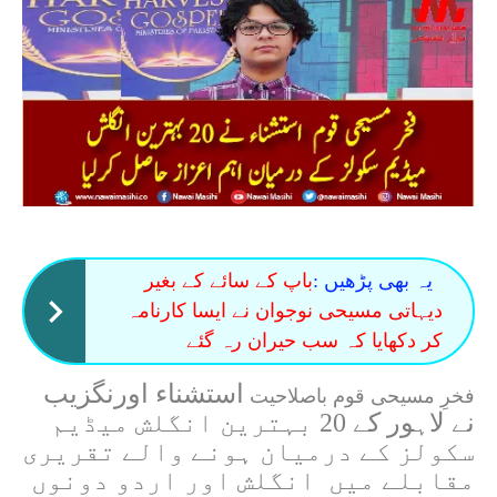
یہ بھی پڑھیں :
باپ کے سائے کے بغیر
دیہاتی مسیحی نوجوان نے ایسا کارنامہ
کر دکھایا کہ سب حیران رہ گئے
استشناء اورنگزیب
فخرِ مسیحی قوم باصلاحیت
نے لاہور کے 20 بہترین انگلش میڈیم
سکولز کے درمیان ہونے والے تقریری
مقابلے میں انگلش اور اردو دونوں