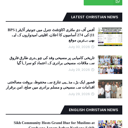
LATEST CHRISTIAN NEWS
آفس آف دی ملٹری اکاؤنٹنٹ جنرل میں جونیئر آڈیٹر (BPS-
11) کی 274 آسامیوں کا اعلان، اقلیتی امیدواروں کے لیے
بھی بہترین موقع
July 30, 2026
تاریخی کامیابی پر مسیحی وفد کی چوہدری طارق فاروق
سے ملاقات، مسیحی برادری کے اعتماد کو سراہا گیا
July 29, 2026
قصور ایک بڑے مذہبی تنازع سے محفوظ، بروقت مصالحتی
اقدامات سے مسیحی و مسلم برادری میں صلح، امن برقرار
July 29, 2026
ENGLISH CHRISTIAN NEWS
Sikh Community Hosts Grand Iftar for Muslims at
Gurdwara Janam Asthan Nankana Sahib