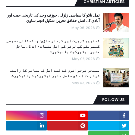
CHRISTIAN ARTICLES
تمل ناڈو کا سیاسی زلزلہ: جوزف وجے کی تاریخی جیت اور
آبادی کے اصل حقائق تحریر: شکیل انجم ساون
May 06, 2026
تعلیم، تربیت اور کردار سازی: پاکستانی مسیحی
کمیونٹی کی ترقی کی اصل بنیاد - اے ڈی ساحل
منیر ایڈووکیٹ ہائیکورٹ
May 05, 2026
مسیحی نوجوانوں کے لیے اصل کامیابی کا راستہ
کیا ہے؟ اے ڈی ساحل منیر ایڈووکیٹ ہائیکورٹ
May 03, 2026
FOLLOW US