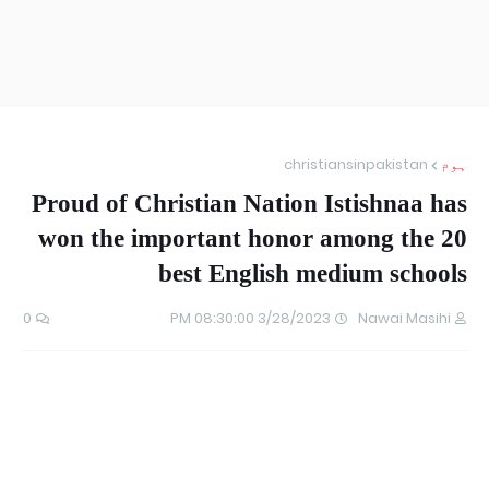
ہوم
christiansinpakistan
Proud of Christian Nation Istishnaa has
won the important honor among the 20
best English medium schools
0
3/28/2023 08:30:00 PM
Nawai Masihi