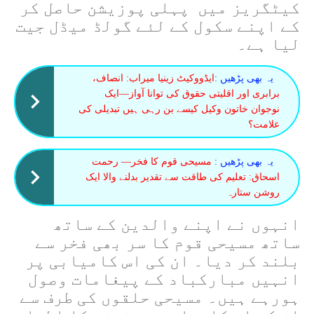
کیٹگریز میں پہلی پوزیشن حاصل کر
کے اپنے سکول کے لئے گولڈ میڈل جیت
لیا ہے۔
یہ بھی پڑھیں :
ایڈووکیٹ زینیا میراب: انصاف،
برابری اور اقلیتی حقوق کی توانا آواز—ایک
نوجوان خاتون وکیل کیسے بن رہی ہیں تبدیلی کی
علامت؟
یہ بھی پڑھیں :
مسیحی قوم کا فخر— رحمت
اسحاق: تعلیم کی طاقت سے تقدیر بدلنے والا ایک
روشن ستارہ
انہوں نے اپنے والدین کے ساتھ
ساتھ مسیحی قوم کا سر بھی فخر سے
بلند کر دیا۔ ان کی اس کامیابی پر
انہیں مبارکباد کے پیغامات وصول
ہورہے ہیں۔ مسیحی حلقوں کی طرف سے