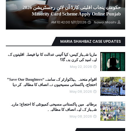
حکومتِ پنجاب اقلیتی کارڈ آن لائن رجسٹریشن 2026
Minority Card Scheme Apply Online Punjab
5/17/2026 10:42:00 AM
Nawai Masihi
MARIA SHAHBAZ CASE UPDATES
ماریا شہباز کیس: کیا آئینی عدالت کا نیا فیصلہ اقلیتوں کے
لیے امید کی کرن بنے گا؟
May 22, 2026
اقوام متحدہ ہیڈکوارٹر کے سامنے “Save Our Daughters”
احتجاج، پاکستانی مسیحیوں نے انصاف کا مطالبہ کر دیا
May 08, 2026
برطانیہ میں پاکستانی مسیحی کمیونٹی کا احتجاج؛ ماریہ
شہباز کے لیے انصاف کا مطالبہ۔
May 08, 2026