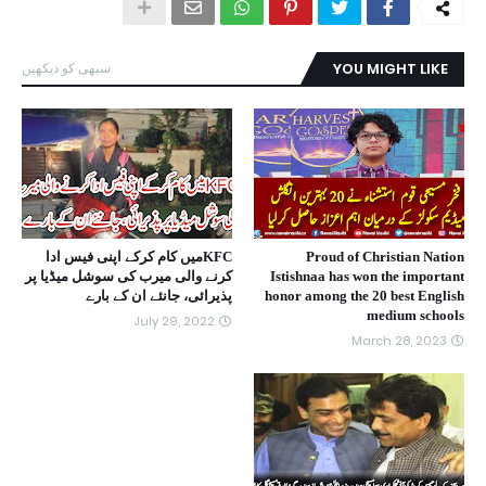
YOU MIGHT LIKE
سبھی کو دیکھیں
Proud of Christian Nation
KFCمیں کام کرکے اپنی فیس ادا
Istishnaa has won the important
کرنے والی میرب کی سوشل میڈیا پر
honor among the 20 best English
پذیرائی، جانئے ان کے بارے
medium schools
July 29, 2022
March 28, 2023