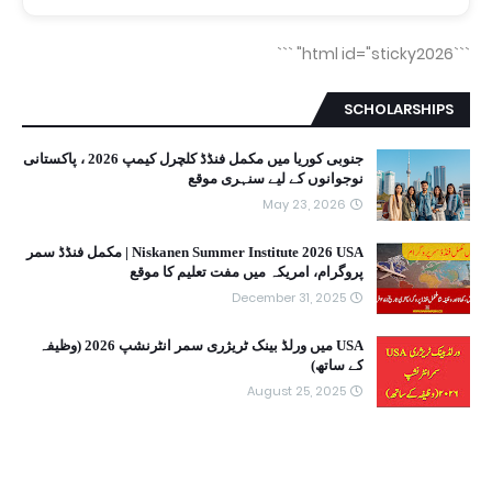
```
```html id="sticky2026"
SCHOLARSHIPS
جنوبی کوریا میں مکمل فنڈڈ کلچرل کیمپ 2026 ، پاکستانی
نوجوانوں کے لیے سنہری موقع
May 23, 2026
Niskanen Summer Institute 2026 USA | مکمل فنڈڈ سمر
پروگرام، امریکہ میں مفت تعلیم کا موقع
December 31, 2025
USA میں ورلڈ بینک ٹریژری سمر انٹرنشپ 2026 (وظیفہ
کے ساتھ)
August 25, 2025