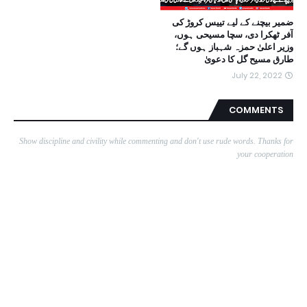
ضمیر بیچنے کے لیے تییس کروڑ کی
آفر ٹھکرا دی، سچا مسیحی ہوں،
وزیر اعلیٰ حمزہ شہباز ہوں گے؛
طارق مسیح گل کا دعویٰ
July 22, 2022
COMMENTS
Show discipline and civility while commenting and don't use rude words. Thanks for
your cooperation