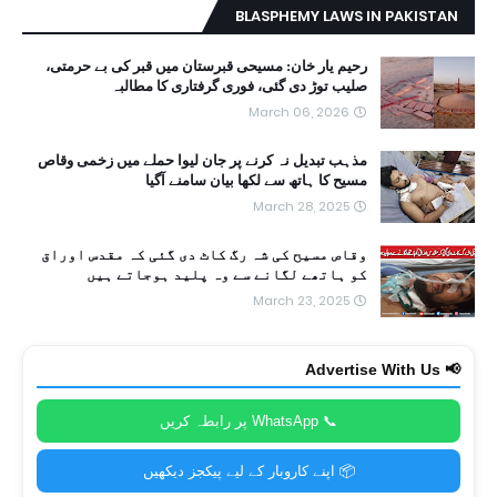
BLASPHEMY LAWS IN PAKISTAN
رحیم یار خان: مسیحی قبرستان میں قبر کی بے حرمتی،
صلیب توڑ دی گئی، فوری گرفتاری کا مطالبہ
March 06, 2026
مذہب تبدیل نہ کرنے پر جان لیوا حملے میں زخمی وقاص
مسیح کا ہاتھ سے لکھا بیان سامنے آگیا
March 28, 2025
وقاص مسیح کی شہ رگ کاٹ دی گئی کہ مقدس اوراق
کو ہاتھے لگانے سے وہ پلید ہوجاتے ہیں
March 23, 2025
📢 Advertise With Us
📞 WhatsApp پر رابطہ کریں
📦 اپنے کاروبار کے لیے پیکجز دیکھیں