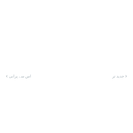
جدید تر
اس سے پرانی