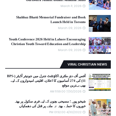
March 11, 2026
Shahbaz Bhatti Memorial Fundraiser and Book
Launch Held in Toronto
March 09, 2026
Youth Conference 2026 Held in Lahore Encouraging
Christian Youth Toward Education and Leadership
March 09, 2026
VIRAL CHRISTIAN NEWS
آفس آف دی ملٹری اکاؤنٹنٹ جنرل میں جونیئر آڈیٹر (BPS-
11) کی 274 آسامیوں کا اعلان، اقلیتی امیدواروں کے لیے
بھی بہترین موقع
7/30/2026 11:59:00 AM
شیخو پورہ؛ مسیحی بچوں کے لیے فری سکول پر بھتہ
خوروں کا حملہ، بھتہ نہ ملنے پر قتل کی دھمکیاں
4/30/2022 01:52:00 PM