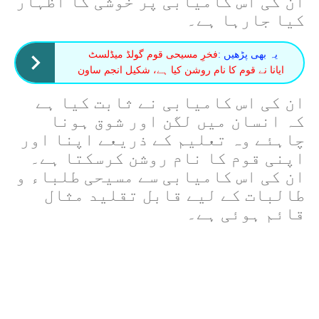
ان کی اس کامیابی پر خوشی کا اظہار
کیا جارہا ہے۔
یہ بھی پڑھیں :
فخرِ مسیحی قوم گولڈ میڈلسٹ
ایانا نے قوم کا نام روشن کیا ہے، شکیل انجم ساون
ان کی اس کامیابی نے ثابت کیا ہے
کہ انسان میں لگن اور شوق ہونا
چاہئے وہ تعلیم کے ذریعے اپنا اور
اپنی قوم کا نام روشن کرسکتا ہے۔
ان کی اس کامیابی سے مسیحی طلباء و
طالبات کے لیے قابل تقلید مثال
قائم ہوئی ہے۔