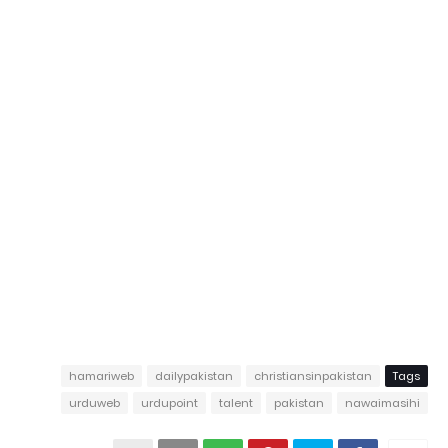
hamariweb
dailypakistan
christiansinpakistan
Tags
urduweb
urdupoint
talent
pakistan
nawaimasihi