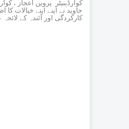
کوآرڈینیٹر پروین اعجاز ، کوآرڈ
جاوید نے اپنے اپنے خیالات کا 
کارکردگی اور آئندہ کے لائحہ