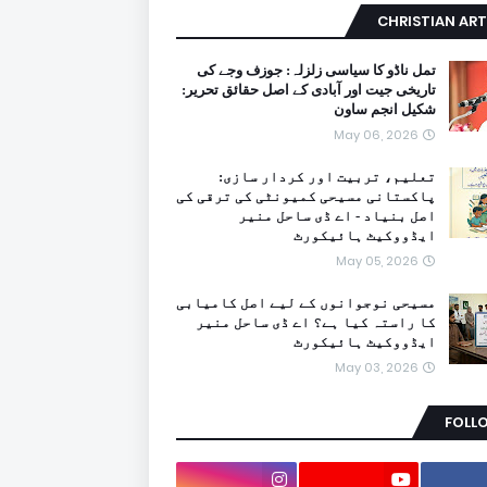
CHRISTIAN ART
تمل ناڈو کا سیاسی زلزلہ: جوزف وجے کی
تاریخی جیت اور آبادی کے اصل حقائق تحریر:
شکیل انجم ساون
May 06, 2026
تعلیم، تربیت اور کردار سازی:
پاکستانی مسیحی کمیونٹی کی ترقی کی
اصل بنیاد - اے ڈی ساحل منیر
ایڈووکیٹ ہائیکورٹ
May 05, 2026
مسیحی نوجوانوں کے لیے اصل کامیابی
کا راستہ کیا ہے؟ اے ڈی ساحل منیر
ایڈووکیٹ ہائیکورٹ
May 03, 2026
FOLL