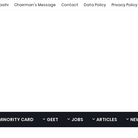
asihi
Chairman's Message
Contact
Data Policy
Privacy Policy
MINORITY CARD
GEET
JOBS
ARTICLES
NE