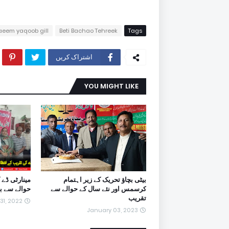
aeem yaqoob gill
Beti Bachao Tehreek
Tags
اشتراک کریں
YOU MIGHT LIKE
بیٹی بچاؤ تحریک کے زیر اہتمام
مینارٹی ڈے 
کرسمس اور نئے سال کے حوالے سے
حوالے سے بی
تقریب
 31, 2022
January 03, 2023