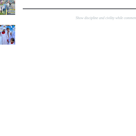
Show discipline and civility while comme