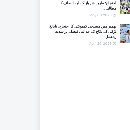
احتجاج؛ ماریہ شہباز کے لیے انصاف کا
مطالبہ۔
May 08, 2026
بھمبر میں مسیحی کمیونٹی کا احتجاج، نابالغ
لڑکی کے نکاح کے عدالتی فیصلے پر شدید
ردعمل
April 20, 2026