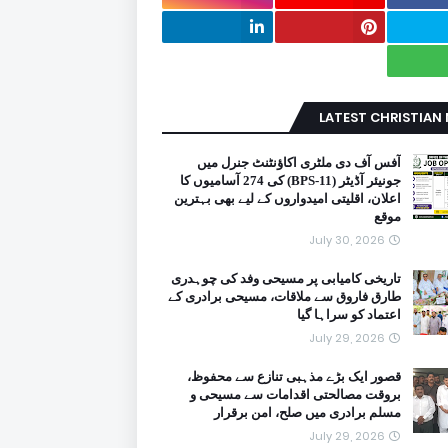
LATEST CHRISTIAN
آفس آف دی ملٹری اکاؤنٹنٹ جنرل میں
جونیئر آڈیٹر (BPS-11) کی 274 آسامیوں کا
اعلان، اقلیتی امیدواروں کے لیے بھی بہترین
موقع
July 30, 2026
تاریخی کامیابی پر مسیحی وفد کی چوہدری
طارق فاروق سے ملاقات، مسیحی برادری کے
اعتماد کو سراہا گیا
July 29, 2026
قصور ایک بڑے مذہبی تنازع سے محفوظ،
بروقت مصالحتی اقدامات سے مسیحی و
مسلم برادری میں صلح، امن برقرار
July 29, 2026