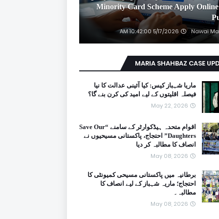
2026 Minority Card Scheme Apply Online
P
5/17/2026 10:42:00 AM
Nawai Ma
MARIA SHAHBAZ CASE UP
ماریا شہباز کیس: کیا آئینی عدالت کا نیا
فیصلہ اقلیتوں کے لیے امید کی کرن بنے گا؟
May 22, 2026
اقوام متحدہ ہیڈکوارٹر کے سامنے “Save Our
Daughters” احتجاج، پاکستانی مسیحیوں نے
انصاف کا مطالبہ کر دیا
May 08, 2026
برطانیہ میں پاکستانی مسیحی کمیونٹی کا
احتجاج؛ ماریہ شہباز کے لیے انصاف کا
مطالبہ۔
May 08, 2026