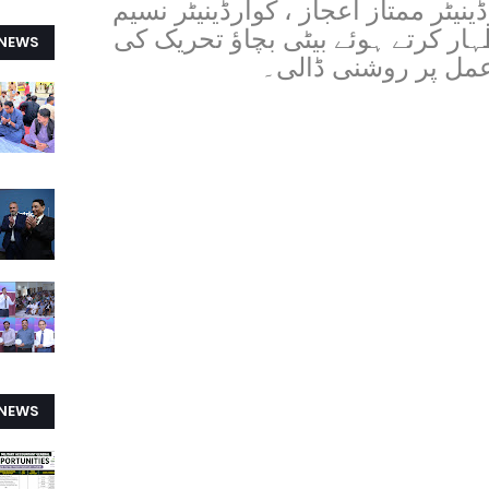
ینیٹر ممتاز اعجاز ، کوآرڈینیٹر نسیم
اظہار کرتے ہوئے بیٹی بچاؤ تحریک کی
 NEWS
 عمل پر روشنی ڈالی۔
 NEWS