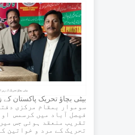
بیٹی بچاؤ تحریک کے زیر 
سوموار بمقام مرکزی دفتر
فیصل آباد میں کرسمس اور
تقریب منعقد ہوئی جس میں
تحریک کے مرد و خواتین ک