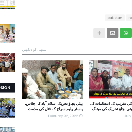
pakistan
n
سبھی کو دیکھیں
RSION
کی تقریب کے انتظامات کے
بیٹی بچاؤ تحریک اسلام آباد کا اجلاس،
ٹی بچاؤ تحریک کی میٹنگ
پاسٹر ولیم سراج کے قتل کی مذمت
February 02, 2022
July