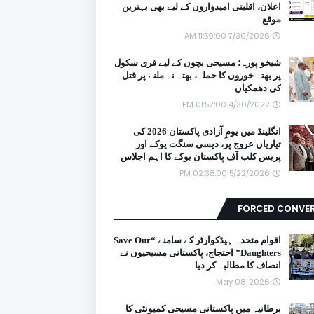
اعلان، اقلیتی امیدواروں کے لیے بھی بہترین
موقع
7/30/2026 11:59:00 AM
شیخو پورہ؛ مسیحی بچوں کے لیے فری سکول
پر بھتہ خوروں کا حملہ، بھتہ نہ ملنے پر قتل
کی دھمکیاں
4/30/2022 01:52:00 PM
انگلینڈ میں یومِ آزادی پاکستان 2026 کی
تیاریاں عروج پر، دیسی سنگت یوکے اور
پریس کلب آف پاکستان یوکے کا اہم اجلاس
5/22/2026 02:38:00 PM
FORCED CONVE
اقوام متحدہ ہیڈکوارٹر کے سامنے “Save Our
Daughters” احتجاج، پاکستانی مسیحیوں نے
انصاف کا مطالبہ کر دیا
May 08, 2026
برطانیہ میں پاکستانی مسیحی کمیونٹی کا