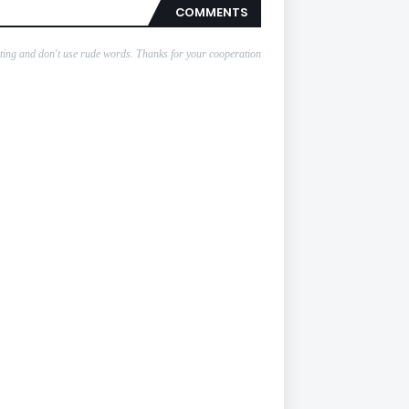
COMMENTS
nting and don't use rude words. Thanks for your cooperation