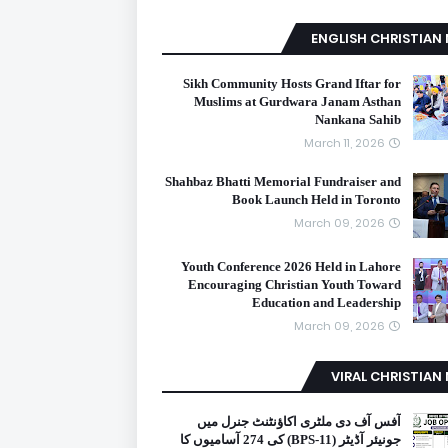
ENGLISH CHRISTIAN
Sikh Community Hosts Grand Iftar for
Muslims at Gurdwara Janam Asthan
Nankana Sahib
March 11, 2026
Shahbaz Bhatti Memorial Fundraiser and
Book Launch Held in Toronto
March 09, 2026
Youth Conference 2026 Held in Lahore
Encouraging Christian Youth Toward
Education and Leadership
March 09, 2026
VIRAL CHRISTIAN
آفس آف دی ملٹری اکاؤنٹنٹ جنرل میں
جونیئر آڈیٹر (BPS-11) کی 274 آسامیوں کا