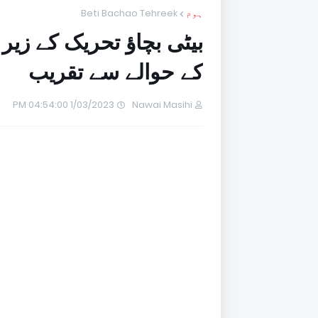
ہوم
Beti Bachao Tehreek
بیٹی بچاؤ تحریک کے زی
کے حوالے سے تقریب
1/03/2023 04:54:00 PM
Nawai Masihi