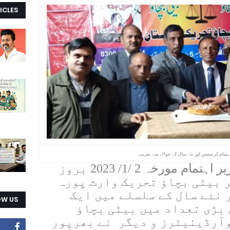
ICLES
اہتمام کرسمس اور نئے سال کے حوالے سے تقریب
بیٹی بچاؤ تحریک پاکستان کے زیر اہتمام مورخہ 2 /1/ 2023 بروز
 بیٹی بچاؤ تحریک وارث پورہ
 نئے سال کے سلسلے میں ایک
OW US
 بڑی تعداد میں بیٹی بچاؤ
وآرڈینیٹرز و دیگر نے بھرپور