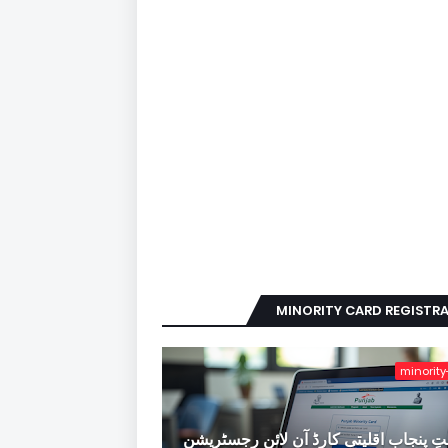
MINORITY CARD REGISTR
minority
ِ پنجاب اقلیتی کارڈ آن لائن رجسٹریشن