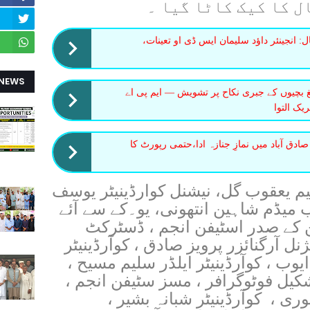
ل کا کیک کاٹا گیا ۔
: انجینئر داؤد سلیمان ایس ڈی او تعینات،
 NEWS
لغ بچیوں کے جبری نکاح پر تشویش — ایم پی اے
یک التوا
دق آباد میں نمازِ جنازہ ادا،حتمی رپورٹ کا
م یعقوب گل، نیشنل کوارڈینیٹر یوسف
ب میڈم شاہین انتھونی، یو۔کے سے آئے
شن کے صدر اسٹیفن انجم ، ڈسٹرکٹ
یژنل آرگنائزر پرویز صادق ، کوآرڈینیٹر
ایوب ، کوآرڈینیٹر ایلڈر سلیم مسیح ،
شکیل فوٹوگرافر ، مسز سٹیفن انجم ،
ری ، کوآرڈینیٹر شبانہ بشیر ،