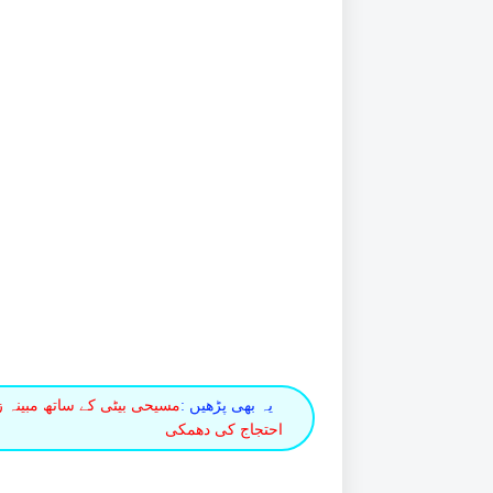
یہ بھی پڑھیں :
مسیحی بیٹی کے ساتھ مبینہ زی
احتجاج کی دھمکی