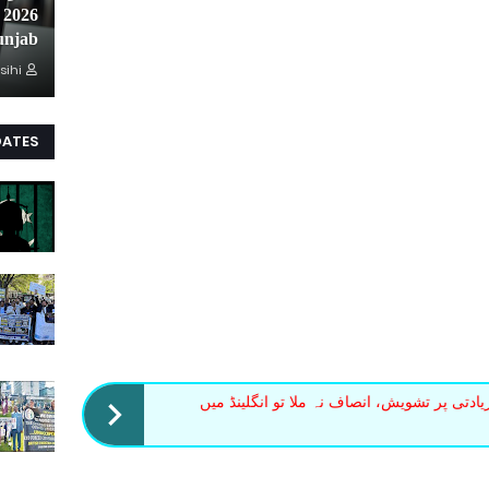
unjab
sihi
DATES
ادتی پر تشویش، انصاف نہ ملا تو انگلینڈ میں