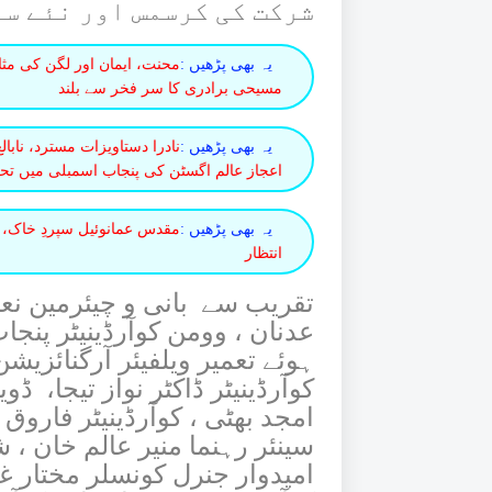
شرکت کی
کرسمس اور نئے سا
یہ بھی پڑھیں :
محنت، ایمان اور لگن کی مثال
مسیحی برادری کا سر فخر سے بلند
یہ بھی پڑھیں :
نادرا دستاویزات مسترد، نابا
اعجاز عالم اگسٹن کی پنجاب اسمبلی میں تحر
یہ بھی پڑھیں :
مقدس عمانوئیل سپردِ خاک، صا
انتظار
تقریب سے بانی و چیئرمین نعی
عدنان ، وومن کوآرڈینیٹر پنجا
ہوئے تعمیر ویلفیئر آرگنائزی
کوآرڈینیٹر ڈاکٹر نواز تیجا، ڈو
امجد بھٹی ، کوآرڈینیٹر فاروق 
سینئر رہنما منیر عالم خان ، 
امیدوار جنرل کونسلر مختار غو