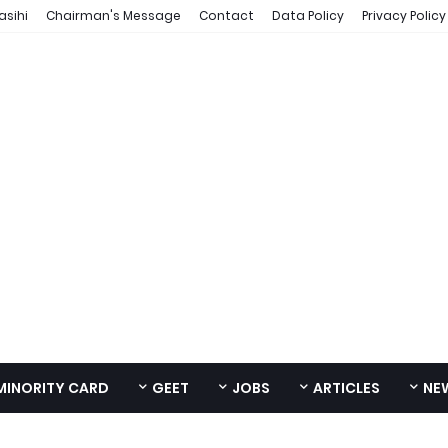
asihi
Chairman's Message
Contact
Data Policy
Privacy Policy
MINORITY CARD
GEET
JOBS
ARTICLES
NE