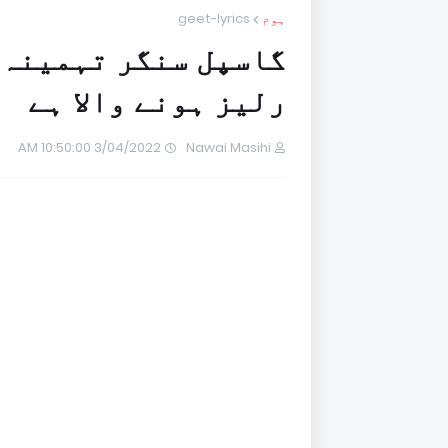
ہوم
geet-lyrics
گاسپل سنگر تہمینہ 
رلیز ہونے والا ہے
3/04/2022 10:50:00 AM
Nawai Masihi