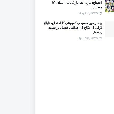
احتجاج؛ ماریہ شہباز کے لیے انصاف کا
مطالبہ۔
May 08, 2026
بھمبر میں مسیحی کمیونٹی کا احتجاج، نابالغ
لڑکی کے نکاح کے عدالتی فیصلے پر شدید
ردعمل
April 20, 2026