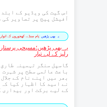
اس گیت کی ویڈیو کے ابتدا
آفیشل پیج پر تصاویر کی ص
یہ بھی پڑھیں :
پام سنڈے، کھجوروں کے اتوار 
یہ بھی پڑھیں؛
مسیحی پرستار ا
رلیز کے لیے تیار
گاسپل سنگر تہمینہ طارق ج
باعث عالمی سطح پر شہرت ر
بھر میں اپنے نام کے جلال
نے امید کا اظہار کیا کہ 
کے لیے برکت اور بیداری 