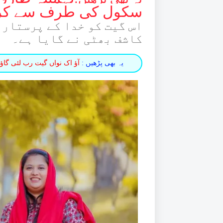
سکول کی طرف سے کرسم
اس گیت کو خدا کے پرستار 
کاشف بھٹی نے گایا ہے۔
یہ بھی پڑھیں :
آؤ اک نواں گیت رب لئی گاؤ ۔ زبور 96  Rab Lie Gao Zaboor