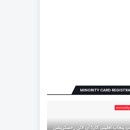
MINORITY CARD REGISTR
minority
ِ پنجاب اقلیتی کارڈ آن لائن رجسٹریشن