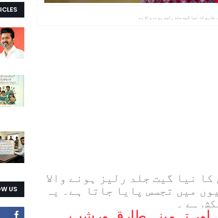
ICLES
طارق کا نیا گیت جلد رلیز ہونے والا ہے
ا نیا گیت جلد رلیز ہونے والا
وں میں تجسس پایا جاتا ہے۔ یہ
OW US
کش ہے ۔
 اور تہمینہ طارق ورشِپ