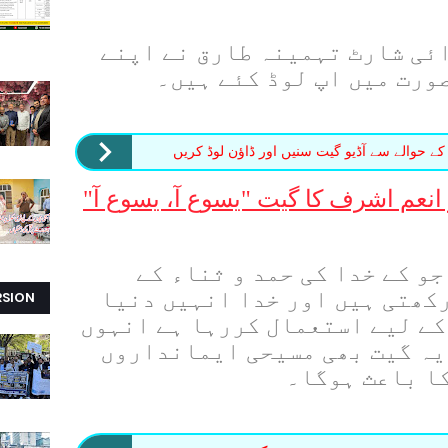
ئی شارٹ تہمینہ طارق نے اپنے
ورت میں اپ لوڈ کئے ہیں۔
کے حوالے سے آڈیو گیت سنیں اور ڈاؤن لوڈ کریں
نعم اشرف کا گیت "یسوع آ، یسوع آ"
و کے خدا کی حمد و ثناء کے
کھتی ہیں اور خدا انہیں دنیا
RSION
 کے لیے استعمال کررہا ہے انہوں
یہ گیت بھی مسیحی ایمانداروں
کا باعث ہوگا۔