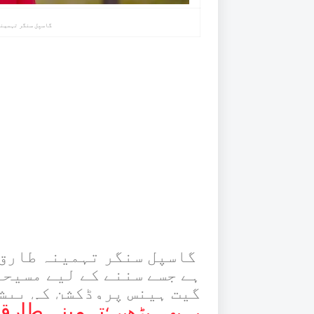
گاسپل سنگر تہمینہ 
گاسپل سنگر تہمینہ طارق ک
ہے جسے سننے کے لیے مسیحی
گیت ہینس پروڈکشن کی پیش
تہمینہ طارق
یہ بھی پڑھیں؛