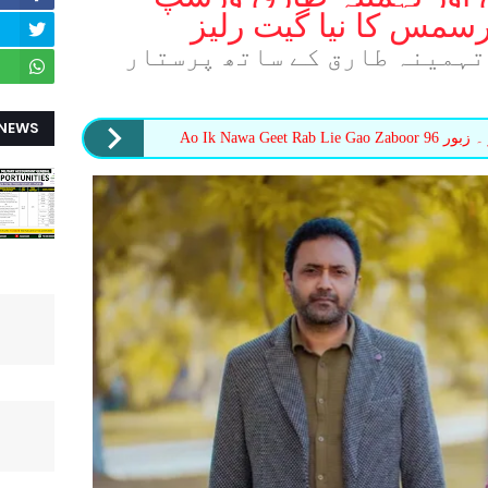
س کا نیا گیت رلیز
تہمینہ طارق کے ساتھ پرستار
 NEWS
Ao Ik Nawa Geet