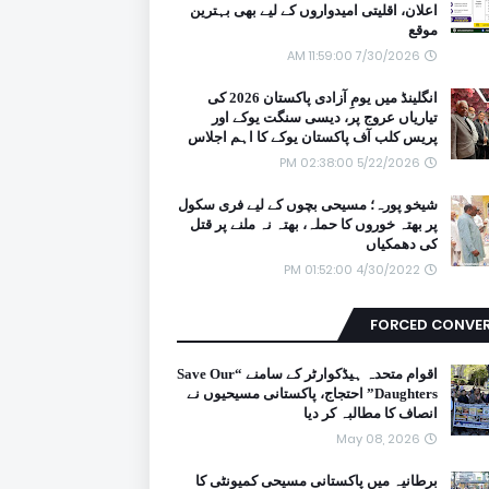
اعلان، اقلیتی امیدواروں کے لیے بھی بہترین
موقع
7/30/2026 11:59:00 AM
انگلینڈ میں یومِ آزادی پاکستان 2026 کی
تیاریاں عروج پر، دیسی سنگت یوکے اور
پریس کلب آف پاکستان یوکے کا اہم اجلاس
5/22/2026 02:38:00 PM
شیخو پورہ؛ مسیحی بچوں کے لیے فری سکول
پر بھتہ خوروں کا حملہ، بھتہ نہ ملنے پر قتل
کی دھمکیاں
4/30/2022 01:52:00 PM
FORCED CONVE
اقوام متحدہ ہیڈکوارٹر کے سامنے “Save Our
Daughters” احتجاج، پاکستانی مسیحیوں نے
انصاف کا مطالبہ کر دیا
May 08, 2026
برطانیہ میں پاکستانی مسیحی کمیونٹی کا