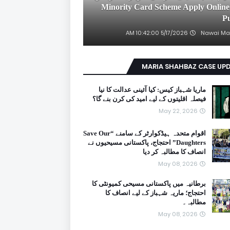
2026 Minority Card Scheme Apply Online
P
5/17/2026 10:42:00 AM
Nawai Ma
MARIA SHAHBAZ CASE UP
ماریا شہباز کیس: کیا آئینی عدالت کا نیا
فیصلہ اقلیتوں کے لیے امید کی کرن بنے گا؟
May 22, 2026
اقوام متحدہ ہیڈکوارٹر کے سامنے “Save Our
Daughters” احتجاج، پاکستانی مسیحیوں نے
انصاف کا مطالبہ کر دیا
May 08, 2026
برطانیہ میں پاکستانی مسیحی کمیونٹی کا
احتجاج؛ ماریہ شہباز کے لیے انصاف کا
مطالبہ۔
May 08, 2026