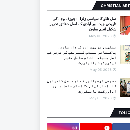
CHRISTIAN ART
تمل ناڈو کا سیاسی زلزلہ: جوزف وجے کی
تاریخی جیت اور آبادی کے اصل حقائق تحریر:
شکیل انجم ساون
May 06, 2026
تعلیم، تربیت اور کردار سازی:
پاکستانی مسیحی کمیونٹی کی ترقی کی
اصل بنیاد - اے ڈی ساحل منیر
ایڈووکیٹ ہائیکورٹ
May 05, 2026
مسیحی نوجوانوں کے لیے اصل کامیابی
کا راستہ کیا ہے؟ اے ڈی ساحل منیر
ایڈووکیٹ ہائیکورٹ
May 03, 2026
FOLL