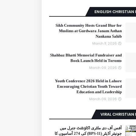
ENGLISH CHRISTIAN
Sikh Community Hosts Grand Iftar for
Muslims at Gurdwara Janam Asthan
Nankana Sahib
March 11, 2026
Shahbaz Bhatti Memorial Fundraiser and
Book Launch Held in Toronto
March 09, 2026
Youth Conference 2026 Held in Lahore
Encouraging Christian Youth Toward
Education and Leadership
March 09, 2026
VIRAL CHRISTIAN
آفس آف دی ملٹری اکاؤنٹنٹ جنرل میں
جونیئر آڈیٹر (BPS-11) کی 274 آسامیوں کا