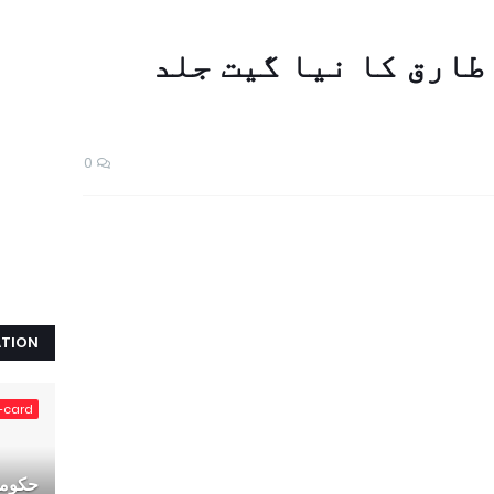
طارق کا نیا گیت جلد
0
ATION
-card
حکومت