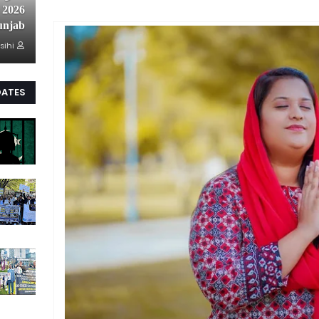
unjab
sihi
DATES