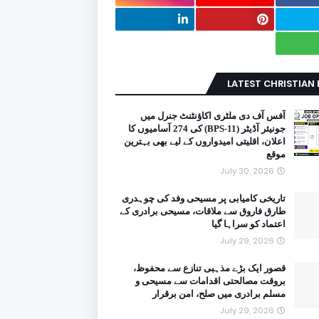
LATEST CHRISTIAN
آفس آف دی ملٹری اکاؤنٹنٹ جنرل میں
جونیئر آڈیٹر (BPS-11) کی 274 آسامیوں کا
اعلان، اقلیتی امیدواروں کے لیے بھی بہترین
موقع
July 30, 2026
تاریخی کامیابی پر مسیحی وفد کی چوہدری
طارق فاروق سے ملاقات، مسیحی برادری کے
اعتماد کو سراہا گیا
July 29, 2026
قصور ایک بڑے مذہبی تنازع سے محفوظ،
بروقت مصالحتی اقدامات سے مسیحی و
مسلم برادری میں صلح، امن برقرار
July 29, 2026