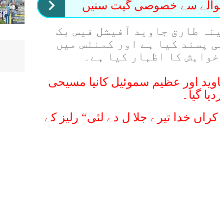
حوالے سے خصوصی گیت سنیں
نہ طارق جاوید آفیشل فیس بک
 پسند کیا ہے اور کمنٹس میں
خواہش کا اظہار کیا ہے۔
وید اور عظیم سموئیل کانیا مسیحی
یا گیا۔
کراں خدا تیرے جلا ل دے لئی“ رلیز کے