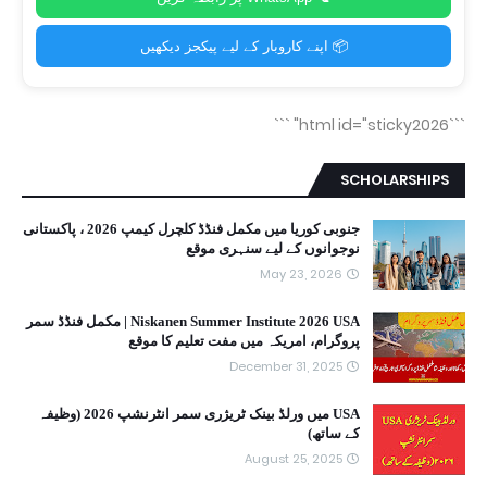
📦 اپنے کاروبار کے لیے پیکجز دیکھیں
```
```html id="sticky2026"
SCHOLARSHIPS
جنوبی کوریا میں مکمل فنڈڈ کلچرل کیمپ 2026 ، پاکستانی
نوجوانوں کے لیے سنہری موقع
May 23, 2026
Niskanen Summer Institute 2026 USA | مکمل فنڈڈ سمر
پروگرام، امریکہ میں مفت تعلیم کا موقع
December 31, 2025
USA میں ورلڈ بینک ٹریژری سمر انٹرنشپ 2026 (وظیفہ
کے ساتھ)
August 25, 2025