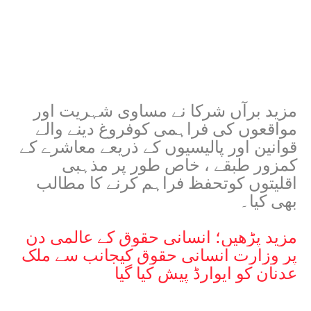
مزید برآں شرکا نے مساوی شہریت اور
مواقعوں کی فراہمی کوفروغ دینے والے
قوانین اور پالیسیوں کے ذریعے معاشرے کے
کمزور طبقے ، خاص طور پر مذہبی
اقلیتوں کوتحفظ فراہم کرنے کا مطالب
بھی کیا۔
مزید پڑھیں؛
انسانی حقوق کے عالمی دن
پر وزارت انسانی حقوق کیجانب سے ملک
عدنان کو ایوارڈ پیش کیا گیا