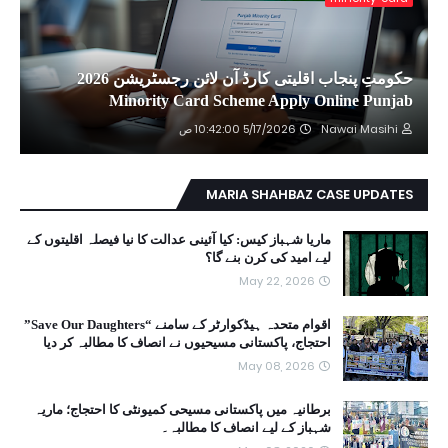
حکومتِ پنجاب اقلیتی کارڈ آن لائن رجسٹریشن 2026
Minority Card Scheme Apply Online Punjab
Nawai Masihi
5/17/2026 10:42:00 ص
MARIA SHAHBAZ CASE UPDATES
ماریا شہباز کیس: کیا آئینی عدالت کا نیا فیصلہ اقلیتوں کے
لیے امید کی کرن بنے گا؟
May 22, 2026
اقوام متحدہ ہیڈکوارٹر کے سامنے “Save Our Daughters”
احتجاج، پاکستانی مسیحیوں نے انصاف کا مطالبہ کر دیا
May 08, 2026
برطانیہ میں پاکستانی مسیحی کمیونٹی کا احتجاج؛ ماریہ
شہباز کے لیے انصاف کا مطالبہ۔