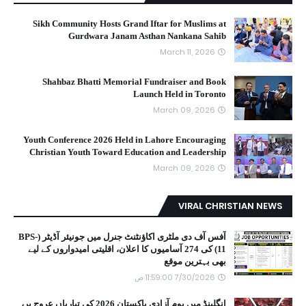
Sikh Community Hosts Grand Iftar for Muslims at
Gurdwara Janam Asthan Nankana Sahib
March 11, 2026
Shahbaz Bhatti Memorial Fundraiser and Book
Launch Held in Toronto
March 09, 2026
Youth Conference 2026 Held in Lahore Encouraging
Christian Youth Toward Education and Leadership
March 09, 2026
VIRAL CHRISTIAN NEWS
آفس آف دی ملٹری اکاؤنٹنٹ جنرل میں جونیئر آڈیٹر (BPS-
11) کی 274 آسامیوں کا اعلان، اقلیتی امیدواروں کے لیے
بھی بہترین موقع
7/30/2026 11:59:00 ص
انگلینڈ میں یومِ آزادی پاکستان 2026 کی تیاریاں عروج پر،