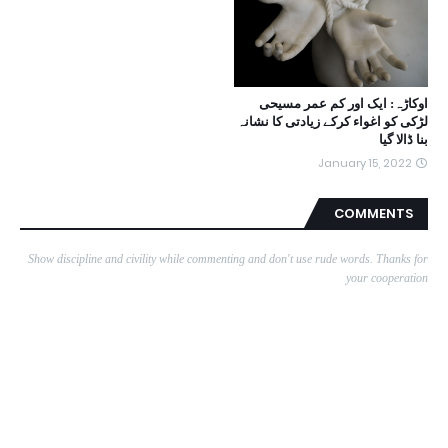
اوکاڑہ: ایک اور کم عمر مسیحی
لڑکی کو اغواء کرکے زیادتی کا نشانہ
بنا ڈالا گیا
January 15, 2022
COMMENTS
Show discipline and civility while commenting and don't use rude words. Thanks for
your cooperation