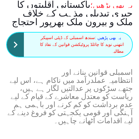
پاکستانی اقلیتوں کا
یہ بھی پڑھیں؛
جبری تبدیلی مذہب کے خلاف
ملک و بیرون ملک بھرپور احتجاج
یہ بھی پڑھیں :
سندھ اسمبلی کے ڈپٹی اسپیکر
انتھنی نوید کا چائلڈ پروٹیکشن قوانین کے نفاذ کا
مطالبہ
اسمبلی قوانین بنانے اور
انتظامیہ عملدرآمد میں ناکام ہے، اس لیے
جتھے سڑکوں پر عدالتیں لگار ہے ہیں،
ریاست کو معتدل معاشرے کے قیام کے لیے
عدم برداشت کو کم کرنے اور باہمی ہم
آہنگی اور قومی یکجہتی کو فروغ دینے کے
لیے اقدامات اٹھانے چاہیں۔