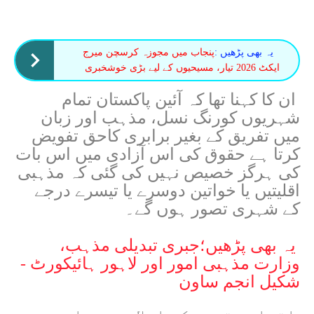
یہ بھی پڑھیں :
پنجاب میں مجوزہ کرسچن میرج
ایکٹ 2026 تیار، مسیحیوں کے لیے بڑی خوشخبری
ان کا کہنا تھا کہ آئین پاکستان تمام
شہریوں کورنگ نسل، مذہب اور زبان
میں تفریق کے بغیر برابری کاحق تفویض
کرتا ہے حقوق کی اس آزادی میں اس بات
کی ہرگز خصیص نہیں کی گئی کہ مذہبی
اقلیتیں یا خواتین دوسرے یا تیسرے درجے
کے شہری تصور ہوں گے۔
یہ بھی پڑھیں؛
جبری تبدیلی مذہب،
وزارت مذہبی امور اور لاہور ہائیکورٹ -
شکیل انجم ساون