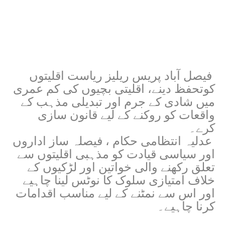
فیصل آباد پریس ریلیز ریاست اقلیتوں
کوتحفظ دینے، اقلیتی بچیوں کی کم عمری
میں شادی کے جرم اور تبدیلی مذہب کے
واقعات کو روکنے کے لیے قانون سازی
کرے۔
عدلیہ انتظامی حکام ، فیصلہ ساز اداروں
اور سیاسی قیادت کو مذہبی اقلیتوں سے
تعلق رکھنے والی خواتین اور لڑکیوں کے
خلاف امتیازی سلوک کا نوٹس لینا چاہیے
اور اس سے نمٹنے کے لیے مناسب اقدامات
کرنا چاہیے۔