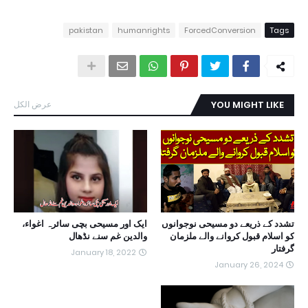
pakistan
humanrights
ForcedConversion
Tags
YOU MIGHT LIKE
عرض الكل
تشدد کے ذریعے دو مسیحی نوجوانوں
ایک اور مسیحی بچی سائرہ اغواء،
کو اسلام قبول کروانے والے ملزمان
والدین غم سنے نڈھال
گرفتار
January 18, 2022
January 26, 2024