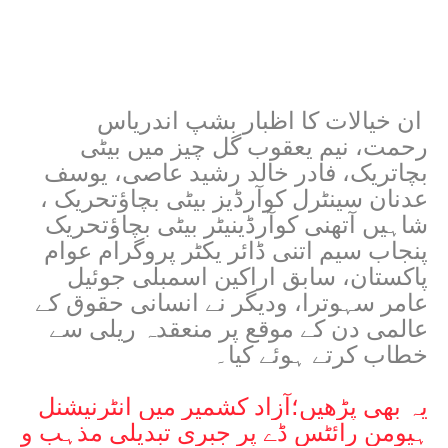
ان خیالات کا اظبار بشپ اندریاس
رحمت، نیم یعقوب گل چیز میں بیٹی
بچاتریک، فادر خالد رشید عاصی، یوسف
عدنان سینٹرل کوآرڈیز بیٹی بچاؤتحریک ،
شاہیں آتھنی کوآرڈینیٹر بیٹی بچاؤتحریک
پنجاب سیم اتنی ڈائر یکٹر پروگرام عوام
پاکستان، سابق اراکین اسمبلی جوئیل
عامر سہوترا، ودیگر نے انسانی حقوق کے
عالمی دن کے موقع پر منعقدہ ریلی سے
خطاب کرتے ہوئے کیا۔
یہ بھی پڑھیں؛
آزاد کشمیر میں انٹرنیشنل
ہیومن رائٹس ڈے پر جبری تبدیلی مذہب و