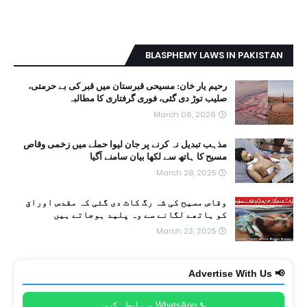
BLASPHEMY LAWS IN PAKISTAN
رحیم یار خان: مسیحی قبرستان میں قبر کی بے حرمتی،
صلیب توڑ دی گئی، فوری گرفتاری کا مطالبہ
March 06, 2026
مذہب تبدیل نہ کرنے پر جان لیوا حملے میں زخمی وقاص
مسیح کا ہاتھ سے لکھا بیان سامنے آگیا
March 28, 2025
وقاص مسیح کی شہ رگ کاٹ دی گئی کہ مقدس اوراق
کو ہاتھے لگانے سے وہ پلید ہوجاتے ہیں
March 23, 2025
📢 Advertise With Us
📞 WhatsApp پر رابطہ کریں