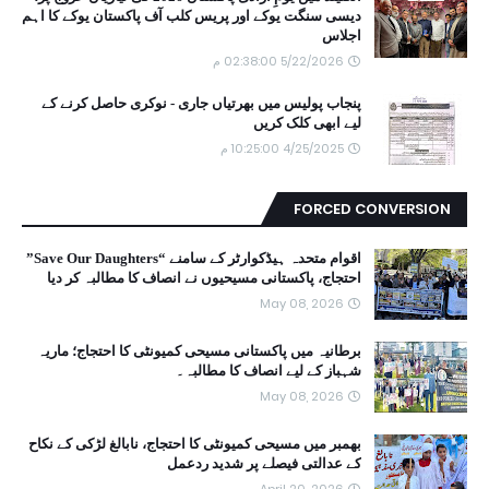
دیسی سنگت یوکے اور پریس کلب آف پاکستان یوکے کا اہم
اجلاس
5/22/2026 02:38:00 م
پنجاب پولیس میں بھرتیاں جاری - نوکری حاصل کرنے کے
لیے ابھی کلک کریں
4/25/2025 10:25:00 م
FORCED CONVERSION
اقوام متحدہ ہیڈکوارٹر کے سامنے “Save Our Daughters”
احتجاج، پاکستانی مسیحیوں نے انصاف کا مطالبہ کر دیا
May 08, 2026
برطانیہ میں پاکستانی مسیحی کمیونٹی کا احتجاج؛ ماریہ
شہباز کے لیے انصاف کا مطالبہ۔
May 08, 2026
بھمبر میں مسیحی کمیونٹی کا احتجاج، نابالغ لڑکی کے نکاح
کے عدالتی فیصلے پر شدید ردعمل
April 20, 2026