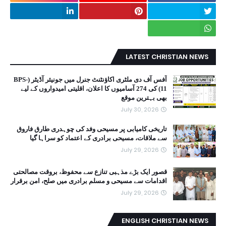
LATEST CHRISTIAN NEWS
آفس آف دی ملٹری اکاؤنٹنٹ جنرل میں جونیئر آڈیٹر (BPS-
11) کی 274 آسامیوں کا اعلان، اقلیتی امیدواروں کے لیے
بھی بہترین موقع
July 30, 2026
تاریخی کامیابی پر مسیحی وفد کی چوہدری طارق فاروق
سے ملاقات، مسیحی برادری کے اعتماد کو سراہا گیا
July 29, 2026
قصور ایک بڑے مذہبی تنازع سے محفوظ، بروقت مصالحتی
اقدامات سے مسیحی و مسلم برادری میں صلح، امن برقرار
July 29, 2026
ENGLISH CHRISTIAN NEWS