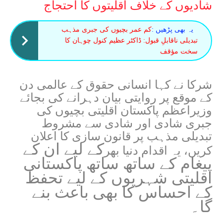
شادیوں کے خلاف اقلیتوں کا احتجاج
یہ بھی پڑھیں :
کم عمر بچیوں کی جبری مذہب
تبدیلی ناقابلِ قبول: ڈاکٹر عظیم کنول چوہان کا
سخت مؤقف
شرکا نے کہا انسانی حقوق کے عالمی دن
کے موقع پر روایتی بیان دہرانے کی بجائے
وزیراعظم پاکستان اقلیتی بچیوں کی
جبری شادی اور شادی سے مشروط
تبدیلی مذہب پر قانون سازی کا اعلان
کے لیے ان کے
کریں، یہ اقدام دنیا بھر
پیغام کے ساتھ ساتھ پاکستانی
اقلیتی شہریوں کے لیے تحفظ
کے احساس کا بھی باعث بنے
گا۔