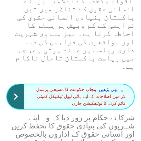
اقوام متحدہ کے اعلامیہ برائے
انسانی حقوق کے تناظر میں تین
پاکستان بنیادی انسانی حقوق کی
فراہمی کے کم وبیش ہر پہلو کا
احاطہ کرتا ہے۔ نیز مساوی شہریت
اور مواقعوں کی فراہمی کی ذمہ
داری ریاست پر عائد ہوتی ہے، جس
میں ریاست پاکستان تاحال ناکا م
ہے۔
یہ بھی پڑھیں :
پنجاب حکومت کا مسیحی پرسنل
لاز میں اصلاحات کے لیے ہائی لیول ٹیکنیکل کمیٹی
قائم کرنے کا نوٹیفکیشن جاری
شرکا نے حکام پر زور دیا کہ وہ اپنے
شہریوں کی بنیادی حقوق کا تحفظ کریں
اور انسانی حقوق کے اداروں بالخصوص