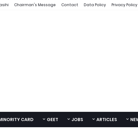
asihi
Chairman's Message
Contact
Data Policy
Privacy Policy
MINORITY CARD
GEET
JOBS
ARTICLES
NE