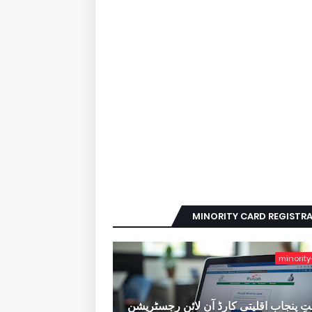
MINORITY CARD REGISTR
minority
ِ پنجاب اقلیتی کارڈ آن لائن رجسٹریشن