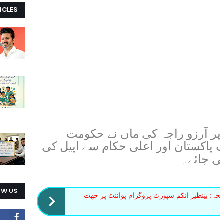
ICLES
ر آرزو راجہ کی ماں نے حکومت
کستان اور اعلی حکام سے اپیل کی
ی جائے۔
OW US
حہ: بینظیر انکم سپورٹ پروگرام پوائنٹ پر چھت