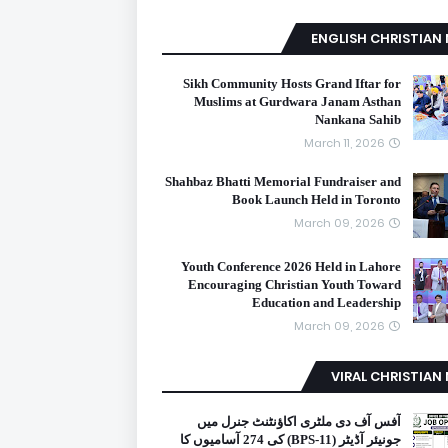
ENGLISH CHRISTIAN
Sikh Community Hosts Grand Iftar for
Muslims at Gurdwara Janam Asthan
Nankana Sahib
March 11, 2026
Shahbaz Bhatti Memorial Fundraiser and
Book Launch Held in Toronto
March 09, 2026
Youth Conference 2026 Held in Lahore
Encouraging Christian Youth Toward
Education and Leadership
March 09, 2026
VIRAL CHRISTIAN
آفس آف دی ملٹری اکاؤنٹنٹ جنرل میں
جونیئر آڈیٹر (BPS-11) کی 274 آسامیوں کا