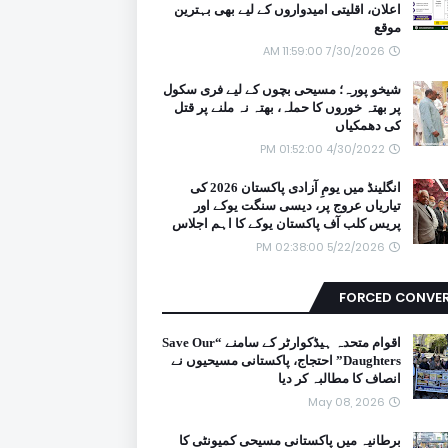
اعلان، اقلیتی امیدواروں کے لیے بھی بہترین
موقع
7/30/2026 11:59:00 AM
شیخو پورہ؛ مسیحی بچوں کے لیے فری سکول
پر بھتہ خوروں کا حملہ، بھتہ نہ ملنے پر قتل
کی دھمکیاں
4/30/2022 01:52:00 PM
انگلینڈ میں یومِ آزادی پاکستان 2026 کی
تیاریاں عروج پر، دیسی سنگت یوکے اور
پریس کلب آف پاکستان یوکے کا اہم اجلاس
5/22/2026 02:38:00 PM
FORCED CONVE
اقوام متحدہ ہیڈکوارٹر کے سامنے “Save Our
Daughters” احتجاج، پاکستانی مسیحیوں نے
انصاف کا مطالبہ کر دیا
May 08, 2026
برطانیہ میں پاکستانی مسیحی کمیونٹی کا