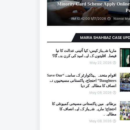
2026 Minority Card Scheme Apply Online
P
5/17/2026 10:42:00 AM
Nawai Ma
MARIA SHAHBAZ CASE UP
ماریا شہباز کیس: کیا آئینی عدالت کا نیا
فیصلہ اقلیتوں کے لیے امید کی کرن بنے گا؟
May 22, 2026
اقوام متحدہ ہیڈکوارٹر کے سامنے “Save Our
Daughters” احتجاج، پاکستانی مسیحیوں نے
انصاف کا مطالبہ کر دیا
May 08, 2026
برطانیہ میں پاکستانی مسیحی کمیونٹی کا
احتجاج؛ ماریہ شہباز کے لیے انصاف کا
مطالبہ۔
May 08, 2026