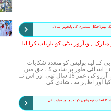
ک تھیولاجیکل سیمنری کی پانچویں سالانہ
ارک ہو،آروز بیٹی کو بازیاب کرا لیا
بی کے لیے پولیس کو متعدد شکایات
 ابتدائی طور پر شادی کے حق میں
فیصلہ دیا، اس غلط بنیاد پر کہ آرزو کی عمر 18 سال تھی اور اس نے
یا اور اظہر سے شادی کی۔
لاہور میں یوتھ کانفرنس 2026 کا انعقاد، نوجوانوں کو تعلیم اور قیادت کی