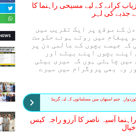
زیاب کرانے کے لیے مسیحی راہنما کا
ے جذبے کی لہر
ن کے موقع پر ایک تقریب میں
 NEWS
و پیغام میں روتے ہوئے حکومت
 کہ جیسے بچوں کے عالمی دن پر
 اپنے بچوں اپنے بیٹے اور
میں چاہتی ہوں کہ میری بیٹی
ر وہ بھی پروگرام میں میرے
دوارہ جنم استھان میں مسلمانوں کے لیے گرینڈ
ہنما آسیہ ناصر کا آرزو راجہ کیس
خیال