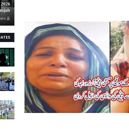
unjab
sihi
DATES