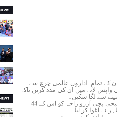
 NEWS
ان کے تمام اداروں عالمی چرچ سے
ی واپس لانے میں ان کی مدد کریں تاکہ
سینے سے لگا سکیں۔
 NEWS
یاد رہے 13 سالہ پاکستانی مسیحی بچی آرزو راجہ کو اس کے 44
 نے اغوا کر لیا۔