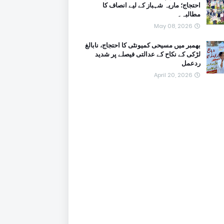
احتجاج؛ ماریہ شہباز کے لیے انصاف کا
مطالبہ۔
May 08, 2026
بھمبر میں مسیحی کمیونٹی کا احتجاج، نابالغ
لڑکی کے نکاح کے عدالتی فیصلے پر شدید
ردعمل
April 20, 2026