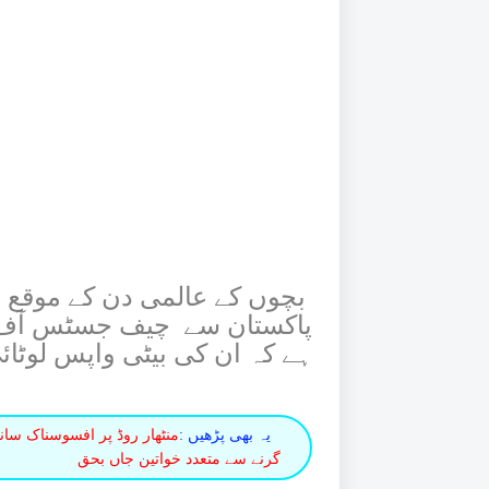
بچوں کے عالمی دن کے موقع پ
پاکستان سے چیف جسٹس آف پا
ہے کہ ان کی بیٹی واپس لوٹائ
یہ بھی پڑھیں :
منٹھار روڈ پر افسوسناک سان
گرنے سے متعدد خواتین جاں بحق