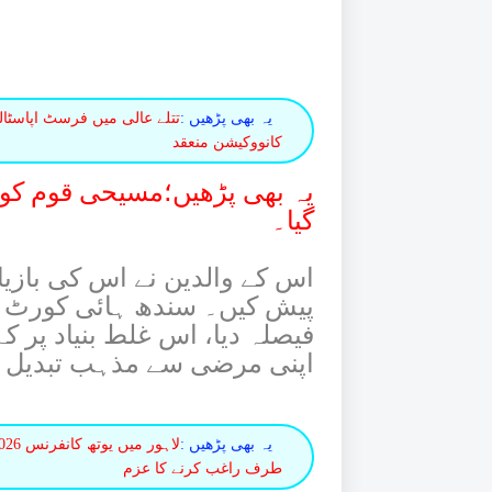
یہ بھی پڑھیں :
تتلے عالی میں فرسٹ اپاسٹال
کانووکیشن منعقد
یہ بھی پڑھیں؛مسیحی قوم کو مب
گیا۔
اس کے والدین نے اس کی بازیا
پیش کیں۔ سندھ ہائی کورٹ نے
اپنی مرضی سے مذہب تبدیل ک
یہ بھی پڑھیں :
طرف راغب کرنے کا عزم