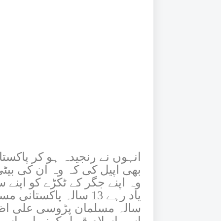
انہوں نے رنجیدہ ہو کر پاکست
بھی اپیل کی کہ وہ ان کی بیٹ
وہ اپنے جگر کے ٹکڑے کو اپنے 
سالہ مسلمان پڑوسی علی اظہر