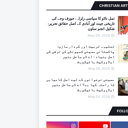
CHRISTIAN ART
تمل ناڈو کا سیاسی زلزلہ: جوزف وجے کی
تاریخی جیت اور آبادی کے اصل حقائق تحریر:
شکیل انجم ساون
May 06, 2026
تعلیم، تربیت اور کردار سازی:
پاکستانی مسیحی کمیونٹی کی ترقی کی
اصل بنیاد - اے ڈی ساحل منیر
ایڈووکیٹ ہائیکورٹ
May 05, 2026
مسیحی نوجوانوں کے لیے اصل کامیابی
کا راستہ کیا ہے؟ اے ڈی ساحل منیر
ایڈووکیٹ ہائیکورٹ
May 03, 2026
FOLL