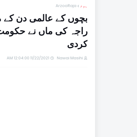
ہوم
ArzooRaja
بچوں کے عالمی دن کے م
راجہ کی ماں نے حکومت
کردی
11/22/2021 12:04:00 AM
Nawai Masihi