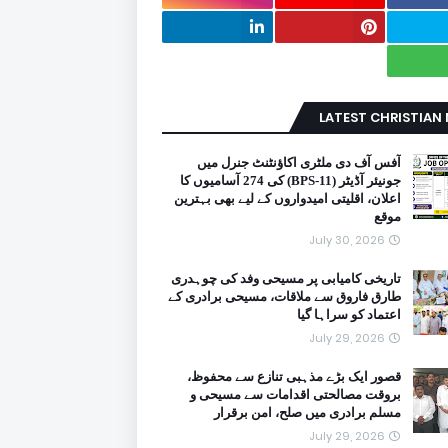
LATEST CHRISTIAN
آفس آف دی ملٹری اکاؤنٹنٹ جنرل میں
جونیئر آڈیٹر (BPS-11) کی 274 آسامیوں کا
اعلان، اقلیتی امیدواروں کے لیے بھی بہترین
موقع
July 30, 2026
تاریخی کامیابی پر مسیحی وفد کی چوہدری
طارق فاروق سے ملاقات، مسیحی برادری کے
اعتماد کو سراہا گیا
July 29, 2026
قصور ایک بڑے مذہبی تنازع سے محفوظ،
بروقت مصالحتی اقدامات سے مسیحی و
مسلم برادری میں صلح، امن برقرار
July 29, 2026