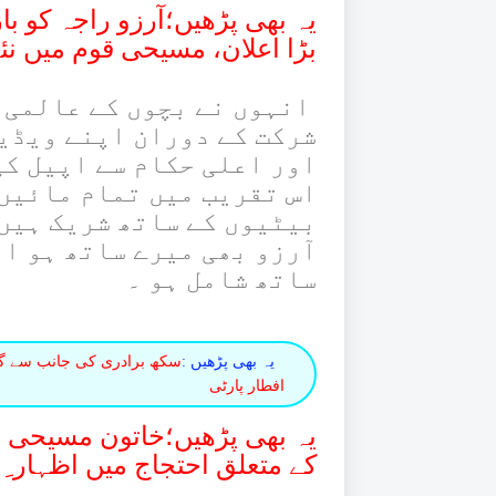
یہ بھی پڑھیں؛آرزو راجہ کو با
بڑا اعلان، مسیحی قوم میں نئ
انہوں نے بچوں کے عالمی د
شرکت کے دوران اپنے ویڈی
اور اعلی حکام سے اپیل کی
اس تقریب میں تمام مائیں
بیٹیوں کے ساتھ شریک ہیں 
آرزو بھی میرے ساتھ ہو او
ساتھ شامل ہو ۔
یہ بھی پڑھیں :
سکھ برادری کی جانب سے گور
افطار پارٹی
یہ بھی پڑھیں؛خاتون مسیحی را
کے متعلق احتجاج میں اظہار ِ 