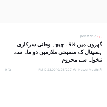
ہوم
pakistan
گھروں میں فاقے چیچہ وطنی سرکاری
ہسپتال کے مسیحی ملازمین دو ماہ سے
تنخواہ سے محروم
0
10/28/2021 10:23:00 PM
Nawai Masihi