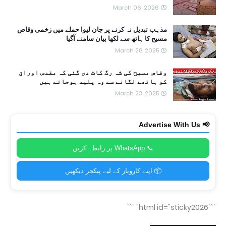
March 06, 2026
مذہب تبدیل نہ کرنے پر جان لیوا حملے میں زخمی وقاص
مسیح کا ہاتھ سے لکھا بیان سامنے آگیا
March 28, 2025
وقاص مسیح کی شہ رگ کاٹ دی گئی کہ مقدس اوراق
کو ہاتھے لگانے سے وہ پلید ہوجاتے ہیں
March 23, 2025
📢 Advertise With Us
📞 WhatsApp پر رابطہ کریں
📦 اپنے کاروبار کے لیے پیکجز دیکھیں
```
```html id="sticky2026"