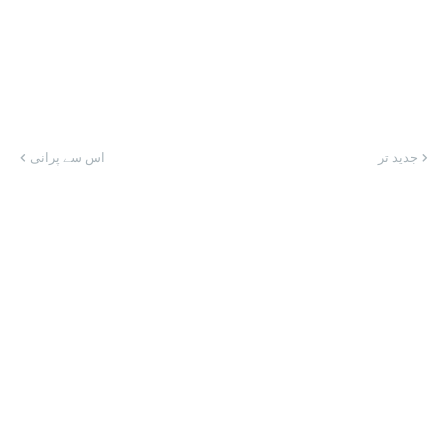
جدید تر
اس سے پرانی