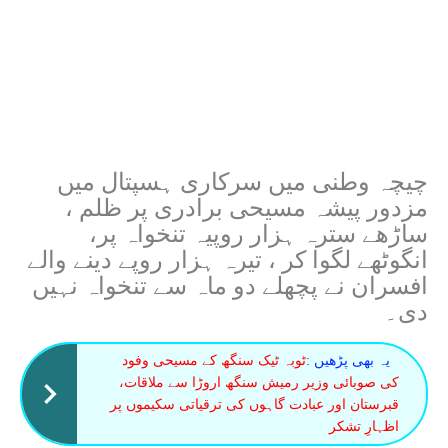
چیچہ وطنی میں سرکاری ہسپتال میں
مزدور پیشہ مسیحی برادری پر ظلم ،
ساڑھے سترہ ہزار روپیہ تنخواہ پر،
انگوٹھے لگوا کر ، تیرہ ہزار روپے دینے والے
افسران نے پچھلے دو ماہ سے تنخواہ نہیں
دی۔
یہ بھی پڑھیں :
ٹوبہ ٹیک سنگھ کے مسیحی وفود
کی صوبائی وزیر رمیش سنگھ اروڑا سے ملاقات،
قبرستان اور عبادت گاہوں کی ترقیاتی سکیموں پر
اظہارِ تشکر