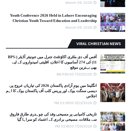
March 09, 2026
Youth Conference 2026 Held in Lahore Encouraging
Christian Youth Toward Education and Leadership
March 09, 2026
VIRAL CHRISTIAN NEWS
آفس آف دی ملٹری اکاؤنٹنٹ جنرل میں جونیئر آڈیٹر (BPS-
11) کی 274 آسامیوں کا اعلان، اقلیتی امیدواروں کے لیے
بھی بہترین موقع
7/30/2026 11:59:00 AM
انگلینڈ میں یومِ آزادی پاکستان 2026 کی تیاریاں عروج پر،
دیسی سنگت یوکے اور پریس کلب آف پاکستان یوکے کا اہم
اجلاس
5/22/2026 02:38:00 PM
تاریخی کامیابی پر مسیحی وفد کی چوہدری طارق فاروق
سے ملاقات، مسیحی برادری کے اعتماد کو سراہا گیا
7/29/2026 02:18:00 PM