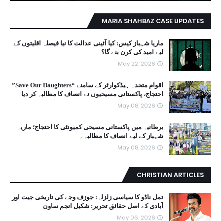
MARIA SHAHBAZ CASE UPDATES
ماریا شہباز کیس: کیا آئینی عدالت کا نیا فیصلہ اقلیتوں کے
لیے امید کی کرن بنے گا؟
May 22, 2026
اقوام متحدہ ہیڈکوارٹر کے سامنے “Save Our Daughters”
احتجاج، پاکستانی مسیحیوں نے انصاف کا مطالبہ کر دیا
May 08, 2026
برطانیہ میں پاکستانی مسیحی کمیونٹی کا احتجاج؛ ماریہ
شہباز کے لیے انصاف کا مطالبہ۔
May 08, 2026
CHRISTIAN ARTICLES
تمل ناڈو کا سیاسی زلزلہ: جوزف وجے کی تاریخی جیت اور
آبادی کے اصل حقائق تحریر: شکیل انجم ساون
May 06, 2026