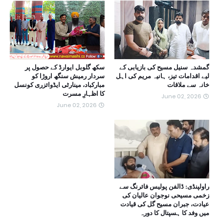
گمشدہ سنیل مسیح کی بازیابی کے
سکھ گلوبل ایوارڈ کے حصول پر
لیے اقدامات تیز، ہانیہ مریم کی اہل
سردار رمیش سنگھ اروڑا کو
خانہ سے ملاقات
مبارکباد، مینارٹی ایڈوائزری کونسل
کا اظہارِ مسرت
June 02, 2026
June 02, 2026
راولپنڈی: ڈالفن پولیس فائرنگ سے
زخمی مسیحی نوجوان عالیان کی
عیادت، جبران مسیح گل کی قیادت
میں وفد کا ہسپتال کا دورہ