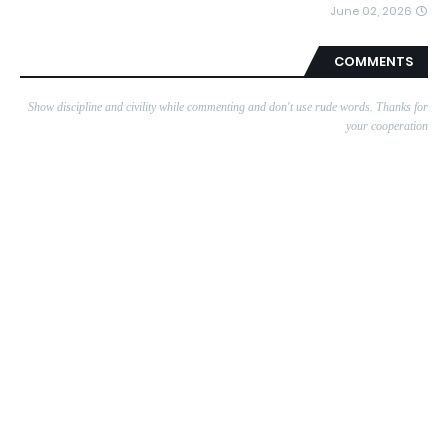
June 02, 2026
COMMENTS
Show discipline and civility while commenting and don't use rude words. Thanks for
your cooperation