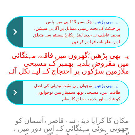
یہ بھی پڑھیں :
چک نمبر 113 پی میں پلس
پراجیکٹ کے تحت زمینی مسائل پر آگاہی سیشن،
محمد عاطف نے جدید لینڈ ریکارڈ سسٹم سے متعلق
اہم معلومات فراہم کر دیں
یہ بھی پڑھیں؛گھروں میں فاقے، مہنگائی
میں مقروض بلدیہ بھمبر کے مسیحی
ملازمین سڑکوں پر احتجاج کے لیے نکل آئے
یہ بھی پڑھیں :
نوجوان ہی مثبت تبدیلی کی اصل
طاقت ہیں، مسیحی یوتھ سیمینار میں نوجوانوں
کو قیادت اور خدمتِ خلق کا پیغام
مکان کا کرایا دینے سے قاصر ،آسمان کو
چھوتی ہوئی مہنگائی کے اس دور میں ،