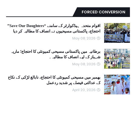
FORCED CONVERSION
اقوام متحدہ ہیڈکوارٹر کے سامنے “Save Our Daughters”
احتجاج، پاکستانی مسیحیوں نے انصاف کا مطالبہ کر دیا
May 08, 2026
برطانیہ میں پاکستانی مسیحی کمیونٹی کا احتجاج؛ ماریہ
شہباز کے لیے انصاف کا مطالبہ۔
May 08, 2026
بھمبر میں مسیحی کمیونٹی کا احتجاج، نابالغ لڑکی کے نکاح
کے عدالتی فیصلے پر شدید ردعمل
April 20, 2026