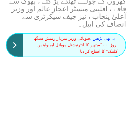
گھروں کے چولہے ٹھنڈے پڑ گئے ، بھوک سے
فاقے ، اقلیتی منسٹر اعجاز عالم اور وزیر
آعلیٰ پنجاب ، نیز چیف سیکرٹری سے
انصاف کی اپیل۔
یہ بھی پڑھیں :
صوبائی وزیر سردار رمیش سنگھ
اروڑہ نے “میتھیو 10 انٹرنیشنل موبائل ایمبولینس
کلینک” کا افتتاح کر دیا