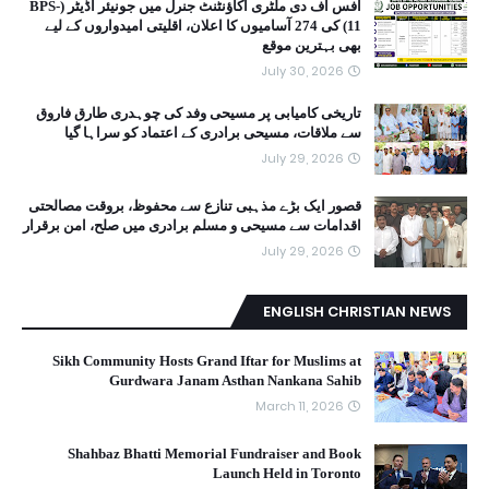
آفس آف دی ملٹری اکاؤنٹنٹ جنرل میں جونیئر آڈیٹر (BPS-
11) کی 274 آسامیوں کا اعلان، اقلیتی امیدواروں کے لیے
بھی بہترین موقع
July 30, 2026
تاریخی کامیابی پر مسیحی وفد کی چوہدری طارق فاروق
سے ملاقات، مسیحی برادری کے اعتماد کو سراہا گیا
July 29, 2026
قصور ایک بڑے مذہبی تنازع سے محفوظ، بروقت مصالحتی
اقدامات سے مسیحی و مسلم برادری میں صلح، امن برقرار
July 29, 2026
ENGLISH CHRISTIAN NEWS
Sikh Community Hosts Grand Iftar for Muslims at
Gurdwara Janam Asthan Nankana Sahib
March 11, 2026
Shahbaz Bhatti Memorial Fundraiser and Book
Launch Held in Toronto