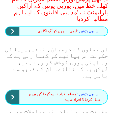
کھلے خط میں، یورپی یونین کے اراکین
پارلیمنٹ نے 'مذہبی اقلیتوں کے لیے اہم
مطالبہ کردیا
یہ بھی پڑھیں :
آدمی نے چرچ کو آگ لگا دی
ان حملوں کے درمیان، نائیجیریا کی
حکومت اس بیانیے کو گھما رہی ہے کہ
وہ اپنی پوری کوشش کر رہے ہیں،
لیکن یہ کہ تنازعہ ان کے قابو سے
باہر ہے۔
یہ بھی پڑھیں :
مسلح افراد نے دو گرجا گھروں پر
حملہ کردیا 3 افراد شہید
حقیقت میں، زیادہ تر معاملات میں،