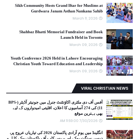
Sikh Community Hosts Grand Iftar for Muslims at
Gurdwara Janam Asthan Nankana Sahib
March 11, 2026
Shahbaz Bhatti Memorial Fundraiser and Book
Launch Held in Toronto
March 09, 2026
Youth Conference 2026 Held in Lahore Encouraging
Christian Youth Toward Education and Leadership
March 09, 2026
VIRAL CHRISTIAN NEWS
آفس آف دی ملٹری اکاؤنٹنٹ جنرل میں جونیئر آڈیٹر (BPS-
11) کی 274 آسامیوں کا اعلان، اقلیتی امیدواروں کے لیے
بھی بہترین موقع
7/30/2026 11:59:00 AM
انگلینڈ میں یومِ آزادی پاکستان 2026 کی تیاریاں عروج پر،
دیسی سنگت یوکے اور پریس کلب آف پاکستان یوکے کا اہم