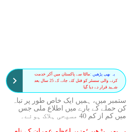
یہ بھی پڑھیں :
مالٹا سے پاکستان میں آکر خدمت
کرنے والی سسٹر کو قتل کئے جانے کے 25 سال بعد
شہید قرار دے دیا گیا
ستمبر میں، ہمیں ایک خاص طور پر تباہ
کن حملے کے بارے میں اطلاع ملی جس
میں کم از کم 40 مسیحی ہلاک ہوئے۔
یہ بھی پڑھیں؛وزیر اعظم عمران کے نام