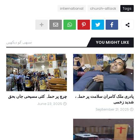
international
church-attack
Tags
YOU MIGHT LIKE
سبھی کو دیکھیں
پادری ملک کامران سلامت پر حملہ،
چرچ پر حملہ کئی مسیحی جاں بحق
شدید زخمی
June 23, 2025
September 21, 2025