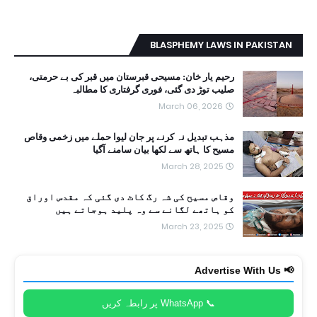
BLASPHEMY LAWS IN PAKISTAN
رحیم یار خان: مسیحی قبرستان میں قبر کی بے حرمتی،
صلیب توڑ دی گئی، فوری گرفتاری کا مطالبہ
March 06, 2026
مذہب تبدیل نہ کرنے پر جان لیوا حملے میں زخمی وقاص
مسیح کا ہاتھ سے لکھا بیان سامنے آگیا
March 28, 2025
وقاص مسیح کی شہ رگ کاٹ دی گئی کہ مقدس اوراق
کو ہاتھے لگانے سے وہ پلید ہوجاتے ہیں
March 23, 2025
📢 Advertise With Us
📞 WhatsApp پر رابطہ کریں