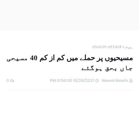
ہوم
church-attack
مسیحیوں پر حملے میں کم از کم 40 مسیحی
جاں بحق ہوگئے
0
10/28/2021 01:50:00 PM
Nawai Masihi