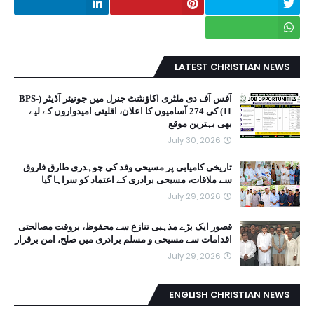
LATEST CHRISTIAN NEWS
آفس آف دی ملٹری اکاؤنٹنٹ جنرل میں جونیئر آڈیٹر (BPS-
11) کی 274 آسامیوں کا اعلان، اقلیتی امیدواروں کے لیے
بھی بہترین موقع
July 30, 2026
تاریخی کامیابی پر مسیحی وفد کی چوہدری طارق فاروق
سے ملاقات، مسیحی برادری کے اعتماد کو سراہا گیا
July 29, 2026
قصور ایک بڑے مذہبی تنازع سے محفوظ، بروقت مصالحتی
اقدامات سے مسیحی و مسلم برادری میں صلح، امن برقرار
July 29, 2026
ENGLISH CHRISTIAN NEWS