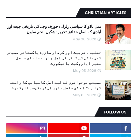
CHRISTIAN ARTICLES
تمل ناڈو کا سیاسی زلزلہ: جوزف وجے کی تاریخی جیت اور
آبادی کے اصل حقائق تحریر: شکیل انجم ساون
May 06, 2026
تعلیم، تربیت اور کردار سازی: پاکستانی مسیحی
کمیونٹی کی ترقی کی اصل بنیاد - اے ڈی ساحل
منیر ایڈووکیٹ ہائیکورٹ
May 05, 2026
مسیحی نوجوانوں کے لیے اصل کامیابی کا راستہ
کیا ہے؟ اے ڈی ساحل منیر ایڈووکیٹ ہائیکورٹ
May 03, 2026
FOLLOW US