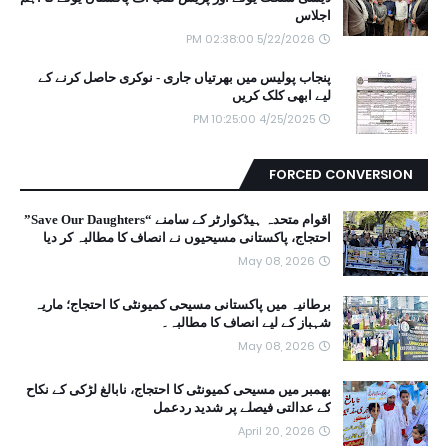
اجلاس
5/22/2026 02:38:00 PM
پنجاب پولیس میں بھرتیاں جاری - نوکری حاصل کرنے کے
لیے ابھی کلک کریں
4/25/2025 10:25:00 PM
FORCED CONVERSION
اقوام متحدہ ہیڈکوارٹر کے سامنے “Save Our Daughters”
احتجاج، پاکستانی مسیحیوں نے انصاف کا مطالبہ کر دیا
May 08, 2026
برطانیہ میں پاکستانی مسیحی کمیونٹی کا احتجاج؛ ماریہ
شہباز کے لیے انصاف کا مطالبہ۔
May 08, 2026
بھمبر میں مسیحی کمیونٹی کا احتجاج، نابالغ لڑکی کے نکاح
کے عدالتی فیصلے پر شدید ردعمل
April 20, 2026