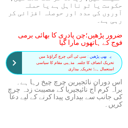
حکومت یا تو نااہل ہے یا حملہ
آوروں کی مدد اور حوصلہ افزائی کر
رہی ہے۔
ضرور پڑھیں؛
چن پادری کا بھائی برمی
فوج کے ہاتھوں مارا گیا
یہ بھی پڑھیں :
سی ٹی آئی چرچ گراؤنڈ میں
تحریک انصاف کا جلسہ مذہبی مقام کا سیاسی
استعمال ہے؛ تحریک ِ بیداری
اس دوران نائجیرین چرچ چیخ رہا ہے۔
براہ کرم آج نائیجیریا کے مصیبت زدہ چرچ
کی جانب سے بیداری پیدا کرنے کے لیے دعا
کریں۔