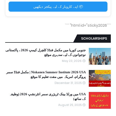
📦 اپنے کاروبار کے لیے پیکجز دیکھیں
```
```html id="sticky2026"
SCHOLARSHIPS
جنوبی کوریا میں مکمل فنڈڈ کلچرل کیمپ 2026 ، پاکستانی
نوجوانوں کے لیے سنہری موقع
May 23, 2026
Niskanen Summer Institute 2026 USA | مکمل فنڈڈ سمر
پروگرام، امریکہ میں مفت تعلیم کا موقع
December 31, 2025
USA میں ورلڈ بینک ٹریژری سمر انٹرنشپ 2026 (وظیفہ
کے ساتھ)
August 25, 2025