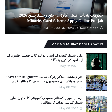
حکومتِ پنجاب اقلیتی کارڈ آن لائن رجسٹریشن 2026
Minority Card Scheme Apply Online Punjab
5/17/2026 10:42:00 AM
Nawai Masihi
MARIA SHAHBAZ CASE UPDATES
ماریا شہباز کیس: کیا آئینی عدالت کا نیا فیصلہ اقلیتوں کے
لیے امید کی کرن بنے گا؟
May 22, 2026
اقوام متحدہ ہیڈکوارٹر کے سامنے “Save Our Daughters”
احتجاج، پاکستانی مسیحیوں نے انصاف کا مطالبہ کر دیا
May 08, 2026
برطانیہ میں پاکستانی مسیحی کمیونٹی کا احتجاج؛ ماریہ
شہباز کے لیے انصاف کا مطالبہ۔
May 08, 2026