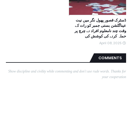
ڈسٹرک قصور پھول نگر میں نیت
عیناگلشن بستی جمبر کو رات کے
وقت چند نامعلوم افراد نے چرچ پر
حملہ کرنے کی کوشش کی
April 08, 2025
COMMENTS
Show discipline and civility while commenting and don't use rude words. Thanks for
your cooperation