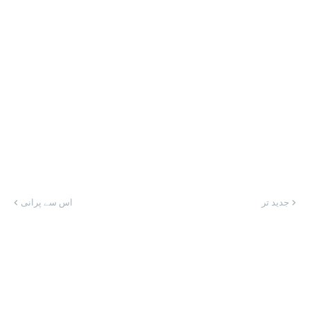
جدید تر
اس سے پرانی