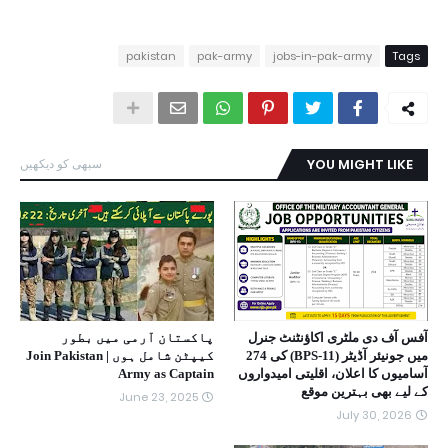
pakistan
pak-army
jobs-in-pak-army
Tags
YOU MIGHT LIKE
سبھی کو دیکھیں
آفس آف دی ملٹری اکاؤنٹنٹ جنرل
پاکستان آرمی میں بطور
میں جونیئر آڈیٹر (BPS-11) کی 274
کیپٹن شامل ہوں | Join Pakistan
آسامیوں کا اعلان، اقلیتی امیدواروں
Army as Captain
کے لیے بھی بہترین موقع
June 23, 2025
July 30, 2026