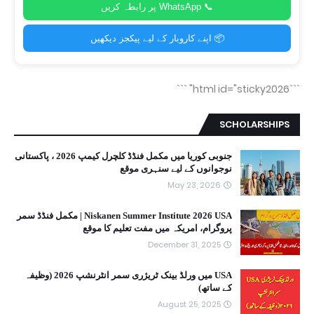
📞 WhatsApp پر رابطہ کریں
📦 اپنے کاروبار کے لیے پیکجز دیکھیں
```
```html id="sticky2026"
SCHOLARSHIPS
جنوبی کوریا میں مکمل فنڈڈ کلچرل کیمپ 2026 ، پاکستانی
نوجوانوں کے لیے سنہری موقع
May 23, 2026
Niskanen Summer Institute 2026 USA | مکمل فنڈڈ سمر
پروگرام، امریکہ میں مفت تعلیم کا موقع
December 31, 2025
USA میں ورلڈ بینک ٹریژری سمر انٹرنشپ 2026 (وظیفہ
کے ساتھ)
August 25, 2025