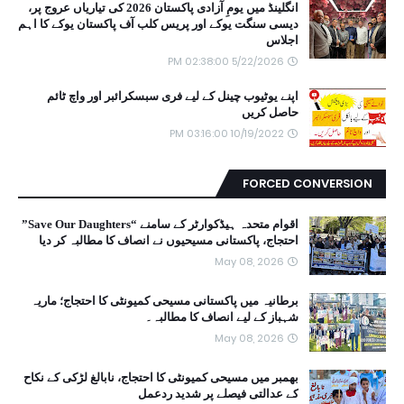
انگلینڈ میں یومِ آزادی پاکستان 2026 کی تیاریاں عروج پر،
دیسی سنگت یوکے اور پریس کلب آف پاکستان یوکے کا اہم
اجلاس
5/22/2026 02:38:00 PM
اپنے یوٹیوب چینل کے لیے فری سبسکرائبر اور واچ ٹائم
حاصل کریں
10/19/2022 03:16:00 PM
FORCED CONVERSION
اقوام متحدہ ہیڈکوارٹر کے سامنے “Save Our Daughters”
احتجاج، پاکستانی مسیحیوں نے انصاف کا مطالبہ کر دیا
May 08, 2026
برطانیہ میں پاکستانی مسیحی کمیونٹی کا احتجاج؛ ماریہ
شہباز کے لیے انصاف کا مطالبہ۔
May 08, 2026
بھمبر میں مسیحی کمیونٹی کا احتجاج، نابالغ لڑکی کے نکاح
کے عدالتی فیصلے پر شدید ردعمل