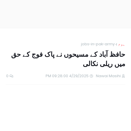
ہوم
jobs-in-pak-army
حافظ آباد کے مسیحوں نے پاک فوج کے حق
میں ریلی نکالی
0
4/29/2025 09:28:00 PM
Nawai Masihi