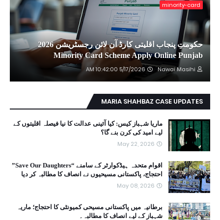
minority-card
حکومتِ پنجاب اقلیتی کارڈ آن لائن رجسٹریشن 2026
Minority Card Scheme Apply Online Punjab
5/17/2026 10:42:00 AM
Nawai Masihi
MARIA SHAHBAZ CASE UPDATES
ماریا شہباز کیس: کیا آئینی عدالت کا نیا فیصلہ اقلیتوں کے
لیے امید کی کرن بنے گا؟
May 22, 2026
اقوام متحدہ ہیڈکوارٹر کے سامنے “Save Our Daughters”
احتجاج، پاکستانی مسیحیوں نے انصاف کا مطالبہ کر دیا
May 08, 2026
برطانیہ میں پاکستانی مسیحی کمیونٹی کا احتجاج؛ ماریہ
شہباز کے لیے انصاف کا مطالبہ۔