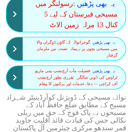
یہ بھی پڑھیں :
رسولنگر میں
مسیحی قبرستان کے لیے 5
کنال 13 مرلہ زمین الاٹ
یہ بھی پڑھیں :
گوجرانوالہ کے گاؤں ڈوگراں والا
میں مسیحی بچوں پر بہیمانہ تشدد، تین ملزمان
گرفتار
یہ بھی پڑھیں :
فضیلت مآب آرچ‌بشپ بینی ماریو
ٹراوس کی 5ویں سالگرہِ تقرری بطور آرچ‌بشپ
آف کراچی — دعا، خدمات اور برکتوں کا پیغام
نوائے مسیحی کے ڈویژنل کوآرڈینیٹر شہزاد
مسیح کے مطابق ضلع حافظ آباد کے
مسیحوں نے پاک فوج کے حق میں ریلی
نکالی جس کی قیادت قائد اقلیت جاوید
قمر سندھو مرکزی چیئرمین آل پاکستان