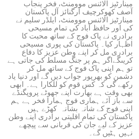
مینارٹیز الائنس موومنٹ، فخر پنجاب
آصف کھوکرچیف آرگنائز آل پاکستان
مینارٹیز الائنس موومنٹ، ایلڈر سلیم نے
کی اور حافظ آباد کی تمام مسیحی
برادری نے پاک فوج کے ساتھ محبت کا
اظہار کیا۔ پاکستان کی پوری مسیحی
برادری مل کر اپنے وطن عزیز کا دفاع
کریںگےاگر ہم پر جنگ مسلط کی جاتی ہے
تو ہم اپنی پاک فوج کے ساتھ مل کر
دشمن کو بھرپور جواب دیں گے اور دنیا یاد
رکھے گی کہ کس قوم کو للکارا ہے۔ ابھی
بھی وقت ہے بھارت اپنے جھوٹے پروپگنڈے
سے باز آئے ہماری فوج ہمارا فخر ہے ہم
اپنی فوج کے شانہ بشانہ کھڑے ہیں
پاکستان کی تمام اقلیتی برادری اپنے وطن
عزیز کے لیے جان کی قربانی سے پیچھے
نہیں ہٹیں گے۔