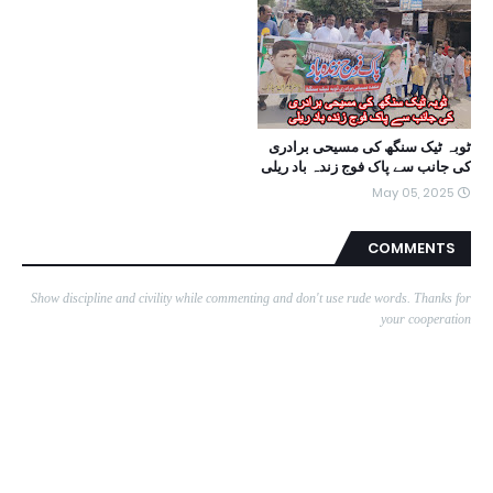
ٹوبہ ٹیک سنگھ کی مسیحی برادری
کی جانب سے پاک فوج زندہ باد ریلی
May 05, 2025
COMMENTS
Show discipline and civility while commenting and don't use rude words. Thanks for
your cooperation