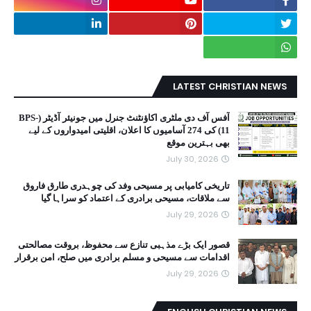
LATEST CHRISTIAN NEWS
آفس آف دی ملٹری اکاؤنٹنٹ جنرل میں جونیئر آڈیٹر (BPS-
11) کی 274 آسامیوں کا اعلان، اقلیتی امیدواروں کے لیے
بھی بہترین موقع
July 30, 2026
تاریخی کامیابی پر مسیحی وفد کی چوہدری طارق فاروق
سے ملاقات، مسیحی برادری کے اعتماد کو سراہا گیا
July 29, 2026
قصور ایک بڑے مذہبی تنازع سے محفوظ، بروقت مصالحتی
اقدامات سے مسیحی و مسلم برادری میں صلح، امن برقرار
July 29, 2026