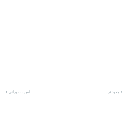
جدید تر
اس سے پرانی