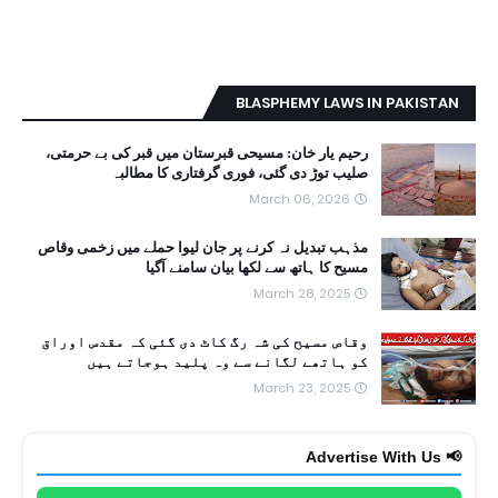
BLASPHEMY LAWS IN PAKISTAN
رحیم یار خان: مسیحی قبرستان میں قبر کی بے حرمتی،
صلیب توڑ دی گئی، فوری گرفتاری کا مطالبہ
March 06, 2026
مذہب تبدیل نہ کرنے پر جان لیوا حملے میں زخمی وقاص
مسیح کا ہاتھ سے لکھا بیان سامنے آگیا
March 28, 2025
وقاص مسیح کی شہ رگ کاٹ دی گئی کہ مقدس اوراق
کو ہاتھے لگانے سے وہ پلید ہوجاتے ہیں
March 23, 2025
📢 Advertise With Us