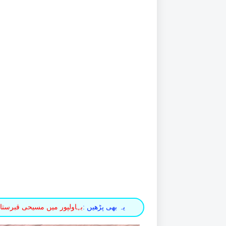
یہ بھی پڑھیں :
بہاولپور میں مسیحی قبرستا