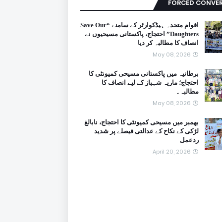
FORCED CONVE
اقوام متحدہ ہیڈکوارٹر کے سامنے “Save Our
Daughters” احتجاج، پاکستانی مسیحیوں نے
انصاف کا مطالبہ کر دیا
May 08, 2026
برطانیہ میں پاکستانی مسیحی کمیونٹی کا
احتجاج؛ ماریہ شہباز کے لیے انصاف کا
مطالبہ۔
May 08, 2026
بھمبر میں مسیحی کمیونٹی کا احتجاج، نابالغ
لڑکی کے نکاح کے عدالتی فیصلے پر شدید
ردعمل
April 20, 2026