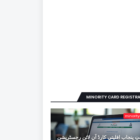
MINORITY CARD REGISTR
minority
ِ پنجاب اقلیتی کارڈ آن لائن رجسٹریشن