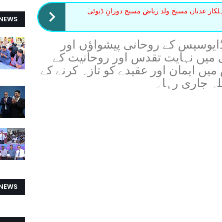
ہلکار عدنان مسیح ولد ریاض مسیح دورانِ ڈیوٹی
 NEWS
ایوسیس کے روحانی پیشواؤں اور
میں نہایت تقدس اور روحانیت کے
ں ایمان اور عقیدے کو تازہ کرنے کے
لہ جاری رہا۔
 NEWS