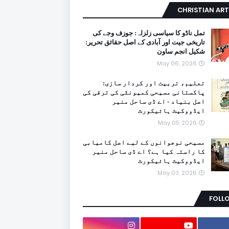
CHRISTIAN ART
تمل ناڈو کا سیاسی زلزلہ: جوزف وجے کی
تاریخی جیت اور آبادی کے اصل حقائق تحریر:
شکیل انجم ساون
May 06, 2026
تعلیم، تربیت اور کردار سازی:
پاکستانی مسیحی کمیونٹی کی ترقی کی
اصل بنیاد - اے ڈی ساحل منیر
ایڈووکیٹ ہائیکورٹ
May 05, 2026
مسیحی نوجوانوں کے لیے اصل کامیابی
کا راستہ کیا ہے؟ اے ڈی ساحل منیر
ایڈووکیٹ ہائیکورٹ
May 03, 2026
FOLL