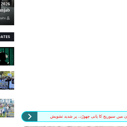
unjab
sihi
DATES
ن میں سیوریج کا پانی چھوڑنے پر شدید تشویش