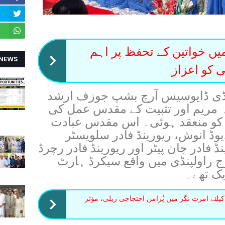
میں خواتین کے تحفظ پر اہم
 NEWS
 کو اعزاز
پنڈی ڈایوسیس آرچ بشپ جوزف ارشد
 مریم اور تثبیت کے مقدس عمل کی
ابرکت تقریب 26 اکتوبر 2024 کو منعقد ہوئی۔ اس مقدس عبادت
یوڈ انوش، ریورینڈ فادر سلویسٹر
فادر جان پیٹر اور ریورینڈ فادر رچرڈ
ٹرج راولپنڈی میں واقع سیکرڈ ہارٹ
ک تھے۔
 کیلئے امرت نگر میں پُرامن احتجاجی ریلی، مؤثر