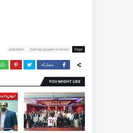
pakistan
bishop-joseph-arshad
Tags
مشاركة
YOU MIGHT LIKE