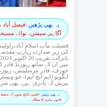
یہ بھی پڑھیں :
فیصل آباد 
آگاہی سیشن، نوائے مسیحی
فضیلت مآب اسلام آباد،راول
کی زیرِ صدارت زیارتِ مقدسہ
ب
میں ان کے ساتھ ریورنڈ فادر ڈ
جوزف، فادر مرسلینس، ریورینڈ 
انگویو (ایم ایچ ایم)، جو ویس
پیرش کے پادری ہیں، بھی شری
یہ بھی پڑھیں :
اقلیتی نابالغ بچیوں کے تحفظ
قانون سازی کا مطالبہ