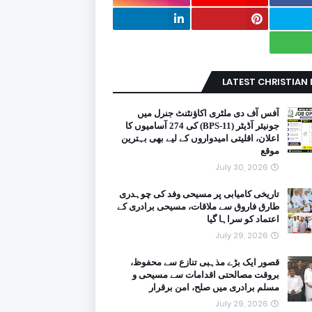
LATEST CHRISTIAN
آفس آف دی ملٹری اکاؤنٹنٹ جنرل میں
جونیئر آڈیٹر (BPS-11) کی 274 آسامیوں کا
اعلان، اقلیتی امیدواروں کے لیے بھی بہترین
موقع
July 30, 2026
تاریخی کامیابی پر مسیحی وفد کی چوہدری
طارق فاروق سے ملاقات، مسیحی برادری کے
اعتماد کو سراہا گیا
July 29, 2026
قصور ایک بڑے مذہبی تنازع سے محفوظ،
بروقت مصالحتی اقدامات سے مسیحی و
مسلم برادری میں صلح، امن برقرار
July 29, 2026