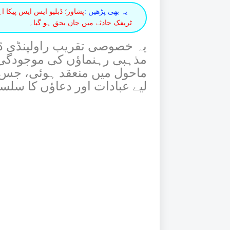
یہ بھی پڑھیں :
پشاور؛ ڈبلیو ایس ایس پیکا ا
ٹریفک حادثے میں جاں بحق ہو گیا۔
یہ خصوصی تقریب راولپنڈی ڈ
مذہبی رہنماؤں کی موجودگی 
ماحول میں منعقد ہوئی، جس می
لیے عبادات اور دعاؤں کا سلس