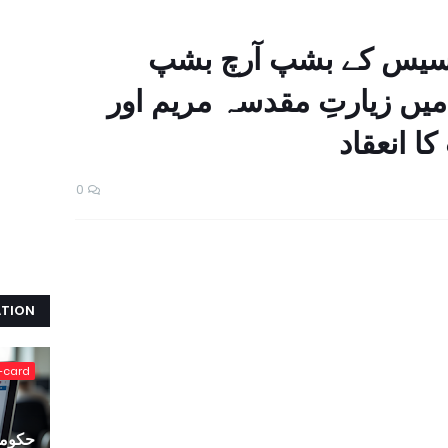
ایوسیس کے بشپ آرچ بشپ
ں زیارتِ مقدسہ مریم اور
ا انعقاد
0
ATION
-card
حکومت