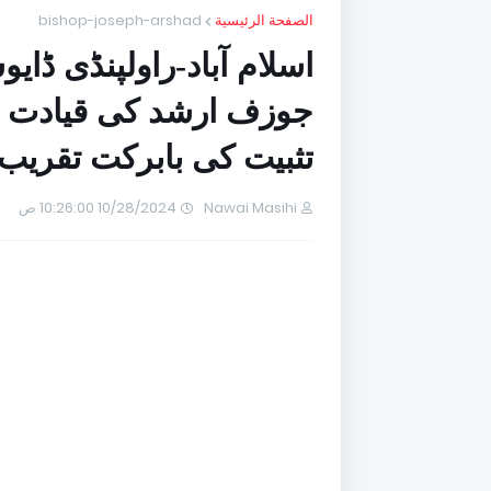
الصفحة الرئيسية
bishop-joseph-arshad
اسلام آباد-راولپنڈی ڈ
جوزف ارشد کی قیادت می
تثبیت کی بابرکت تقریب ک
Nawai Masihi
10/28/2024 10:26:00 ص