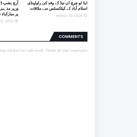
ایڈ ٹو چرچ ان نیڈ کے وفد کی راولپنڈی
آرچ بشپ ڈا
اسلام آباد کے کیٹکسٹس سے ملاقات
وزیر مذہبی
پر مبارکباد 
March 25, 2025
12, 2025
COMMENTS
nting and don't use rude words. Thanks for your cooperation