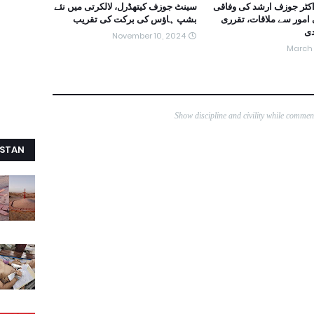
کٹر جوزف ارشد کی وفاقی
سینٹ جوزف کیتھڈرل، لالکرتی میں نئے
 امور سے ملاقات، تقرری
بشپ ہاؤس کی برکت کی تقریب
دی
November 10, 2024
March 
Show discipline and civility while comme
ISTAN