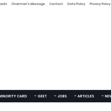
asihi
Chairman's Message
Contact
Data Policy
Privacy Policy
MINORITY CARD
GEET
JOBS
ARTICLES
NE