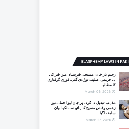
BLASPHEMY LAWS IN PAK
رحیم یار خان: مسیحی قبرستان میں قبر کی
بے حرمتی، صلیب توڑ دی گئی، فوری گرفتاری
کا مطالبہ
March 06, 2026
مذہب تبدیل نہ کرنے پر جان لیوا حملے میں
زخمی وقاص مسیح کا ہاتھ سے لکھا بیان
سامنے آگیا
March 28, 2025