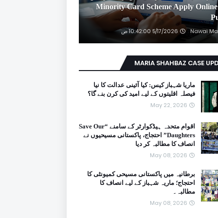
2026 Minority Card Scheme Apply Online
P
Nawai Ma
5/17/2026 10:42:00 ص
MARIA SHAHBAZ CASE UP
ماریا شہباز کیس: کیا آئینی عدالت کا نیا
فیصلہ اقلیتوں کے لیے امید کی کرن بنے گا؟
May 22, 2026
اقوام متحدہ ہیڈکوارٹر کے سامنے “Save Our
Daughters” احتجاج، پاکستانی مسیحیوں نے
انصاف کا مطالبہ کر دیا
May 08, 2026
برطانیہ میں پاکستانی مسیحی کمیونٹی کا
احتجاج؛ ماریہ شہباز کے لیے انصاف کا
مطالبہ۔
May 08, 2026