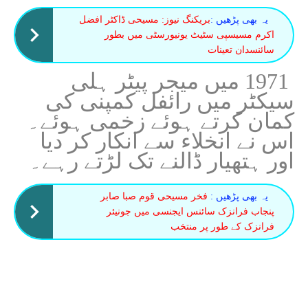
یہ بھی پڑھیں :
بریکنگ نیوز: مسیحی ڈاکٹر افضل
اکرم مسیسپی سٹیٹ یونیورسٹی میں بطور
سائنسدان تعینات
1971 میں میجر پیٹر ہلی
سیکٹر میں رائفل کمپنی کی
کمان کرتے ہوئے زخمی ہوئے۔
اس نے انخلاء سے انکار کر دیا
اور ہتھیار ڈالنے تک لڑتے رہے۔
یہ بھی پڑھیں :
فخر مسیحی قوم صبا صابر
پنجاب فرانزک سائنس ایجنسی میں جونیئر
فرانزک کے طور پر منتخب