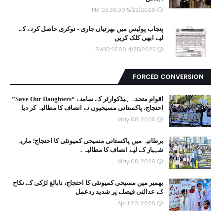
5/22/2026 02:38:00 PM
پنجاب پولیس میں بھرتیاں جاری - نوکری حاصل کرنے کے
لیے ابھی کلک کریں
4/25/2025 10:25:00 PM
FORCED CONVERSION
اقوام متحدہ ہیڈکوارٹر کے سامنے “Save Our Daughters”
احتجاج، پاکستانی مسیحیوں نے انصاف کا مطالبہ کر دیا
May 08, 2026
برطانیہ میں پاکستانی مسیحی کمیونٹی کا احتجاج؛ ماریہ
شہباز کے لیے انصاف کا مطالبہ۔
May 08, 2026
بھمبر میں مسیحی کمیونٹی کا احتجاج، نابالغ لڑکی کے نکاح
کے عدالتی فیصلے پر شدید ردعمل
April 20, 2026