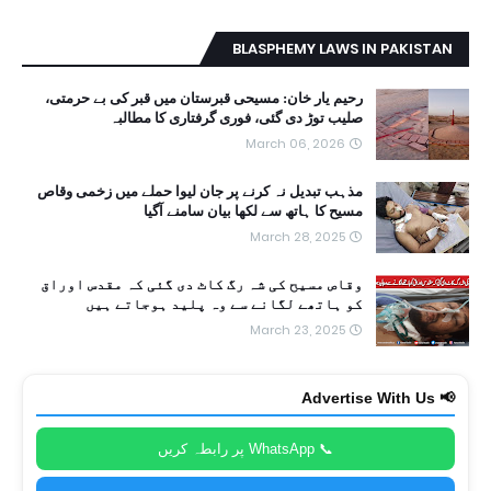
BLASPHEMY LAWS IN PAKISTAN
رحیم یار خان: مسیحی قبرستان میں قبر کی بے حرمتی،
صلیب توڑ دی گئی، فوری گرفتاری کا مطالبہ
March 06, 2026
مذہب تبدیل نہ کرنے پر جان لیوا حملے میں زخمی وقاص
مسیح کا ہاتھ سے لکھا بیان سامنے آگیا
March 28, 2025
وقاص مسیح کی شہ رگ کاٹ دی گئی کہ مقدس اوراق
کو ہاتھے لگانے سے وہ پلید ہوجاتے ہیں
March 23, 2025
📢 Advertise With Us
📞 WhatsApp پر رابطہ کریں