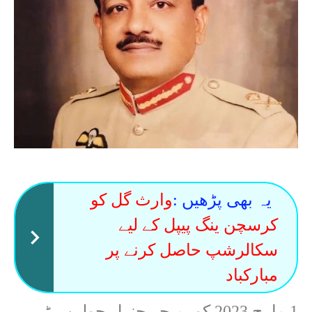
یہ بھی پڑھیں :
وارث گل کو
کرسچن ینگ پیپل کے لیے
سکالرشپ حاصل کرنے پر
مبارکباد
1 مارچ 2023 کو، میجر جنرل جولین پیٹر