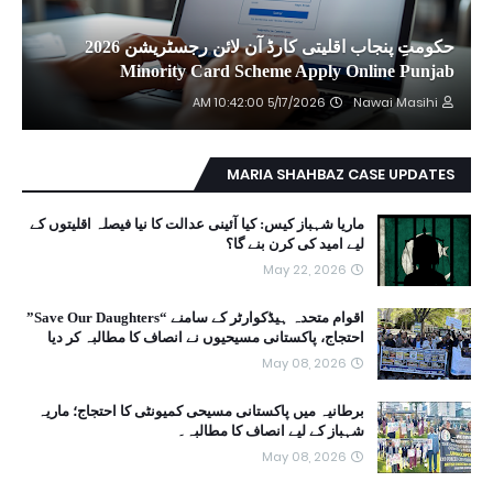
حکومتِ پنجاب اقلیتی کارڈ آن لائن رجسٹریشن 2026
Minority Card Scheme Apply Online Punjab
5/17/2026 10:42:00 AM
Nawai Masihi
MARIA SHAHBAZ CASE UPDATES
ماریا شہباز کیس: کیا آئینی عدالت کا نیا فیصلہ اقلیتوں کے
لیے امید کی کرن بنے گا؟
May 22, 2026
اقوام متحدہ ہیڈکوارٹر کے سامنے “Save Our Daughters”
احتجاج، پاکستانی مسیحیوں نے انصاف کا مطالبہ کر دیا
May 08, 2026
برطانیہ میں پاکستانی مسیحی کمیونٹی کا احتجاج؛ ماریہ
شہباز کے لیے انصاف کا مطالبہ۔
May 08, 2026