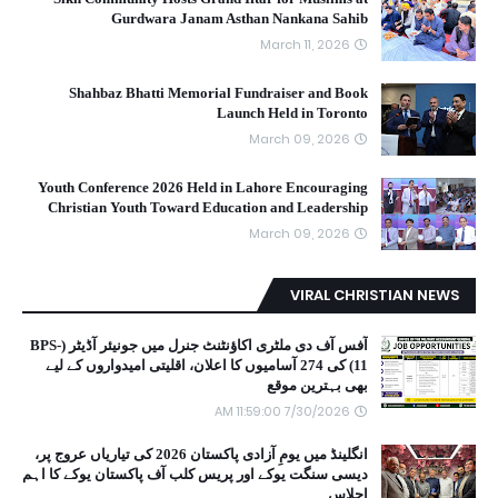
Gurdwara Janam Asthan Nankana Sahib
March 11, 2026
Shahbaz Bhatti Memorial Fundraiser and Book
Launch Held in Toronto
March 09, 2026
Youth Conference 2026 Held in Lahore Encouraging
Christian Youth Toward Education and Leadership
March 09, 2026
VIRAL CHRISTIAN NEWS
آفس آف دی ملٹری اکاؤنٹنٹ جنرل میں جونیئر آڈیٹر (BPS-
11) کی 274 آسامیوں کا اعلان، اقلیتی امیدواروں کے لیے
بھی بہترین موقع
7/30/2026 11:59:00 AM
انگلینڈ میں یومِ آزادی پاکستان 2026 کی تیاریاں عروج پر،
دیسی سنگت یوکے اور پریس کلب آف پاکستان یوکے کا اہم
اجلاس