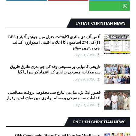
LATEST CHRISTIAN NEWS
آفس آف دی ملٹری اکاؤنٹنٹ جنرل میں جونیئر آڈیٹر (BPS-
11) کی 274 آسامیوں کا اعلان، اقلیتی امیدواروں کے لیے
بھی بہترین موقع
July 30, 2026
تاریخی کامیابی پر مسیحی وفد کی چوہدری طارق فاروق
سے ملاقات، مسیحی برادری کے اعتماد کو سراہا گیا
July 29, 2026
قصور ایک بڑے مذہبی تنازع سے محفوظ، بروقت مصالحتی
اقدامات سے مسیحی و مسلم برادری میں صلح، امن برقرار
July 29, 2026
ENGLISH CHRISTIAN NEWS
Sikh Community Hosts Grand Iftar for Muslims at