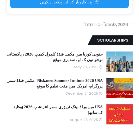
📦 اپنے کاروبار کے لیے پیکجز دیکھیں
```
```html id="sticky2026"
SCHOLARSHIPS
جنوبی کوریا میں مکمل فنڈڈ کلچرل کیمپ 2026 ، پاکستانی
نوجوانوں کے لیے سنہری موقع
May 23, 2026
Niskanen Summer Institute 2026 USA | مکمل فنڈڈ سمر
پروگرام، امریکہ میں مفت تعلیم کا موقع
December 31, 2025
USA میں ورلڈ بینک ٹریژری سمر انٹرنشپ 2026 (وظیفہ
کے ساتھ)
August 25, 2025