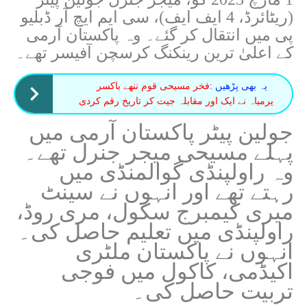
(ریٹائرڈ، 4 ایف ایف)، سی ایم ایچ آر ڈبلیو
پی میں انتقال کر گئے۔ وہ پاکستان آرمی
کے اعلیٰ ترین رینکنگ کرسچن آفیسر تھے۔
یہ بھی پڑھیں :
فخر مسیحی قوم ننھے باکسر
یرمیاہ نے ایک اور مقابلہ جیت کر تاریخ رقم کردی
جولین پیٹر پاکستان آرمی میں
پہلے مسیحی میجر جنرل تھے۔
وہ راولپنڈی گوالمنڈی میں
رہتے تھے اور انہوں نے سینٹ
میری کیمبرج سکول، مری روڈ،
راولپنڈی میں تعلیم حاصل کی۔
انہوں نے پاکستان ملٹری
اکیڈمی، کاکول میں فوجی
تربیت حاصل کی۔