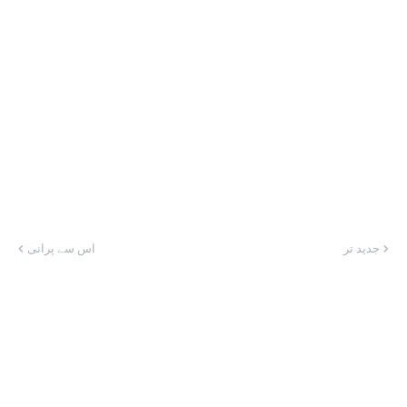
جدید تر
اس سے پرانی