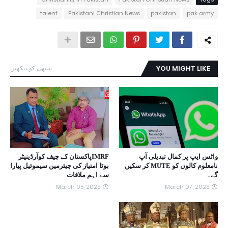
talent
Pakistani Christian News
pakistan
pak army
YOU MIGHT LIKE
سبھی کو دیکھیں
واٹس ایپ پر کمال تبدیلی آپ
IMRFپاکستان کے چیف کوآرڈینیٹر
نامعلوم کالوں کو MUTE کر سکیں
بوٹا امتیاز کی چیئرمین سیموئیل پیارا
گے۔
سے اہم ملاقات
March 05, 2023
March 07, 2023