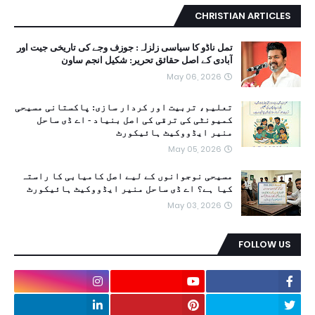
CHRISTIAN ARTICLES
تمل ناڈو کا سیاسی زلزلہ: جوزف وجے کی تاریخی جیت اور
آبادی کے اصل حقائق تحریر: شکیل انجم ساون
May 06, 2026
تعلیم، تربیت اور کردار سازی: پاکستانی مسیحی
کمیونٹی کی ترقی کی اصل بنیاد - اے ڈی ساحل
منیر ایڈووکیٹ ہائیکورٹ
May 05, 2026
مسیحی نوجوانوں کے لیے اصل کامیابی کا راستہ
کیا ہے؟ اے ڈی ساحل منیر ایڈووکیٹ ہائیکورٹ
May 03, 2026
FOLLOW US