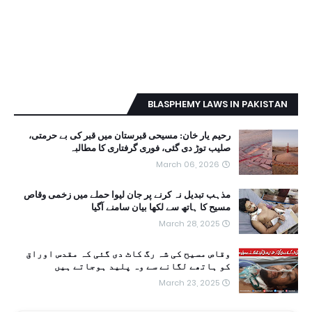
BLASPHEMY LAWS IN PAKISTAN
رحیم یار خان: مسیحی قبرستان میں قبر کی بے حرمتی،
صلیب توڑ دی گئی، فوری گرفتاری کا مطالبہ
March 06, 2026
مذہب تبدیل نہ کرنے پر جان لیوا حملے میں زخمی وقاص
مسیح کا ہاتھ سے لکھا بیان سامنے آگیا
March 28, 2025
وقاص مسیح کی شہ رگ کاٹ دی گئی کہ مقدس اوراق
کو ہاتھے لگانے سے وہ پلید ہوجاتے ہیں
March 23, 2025