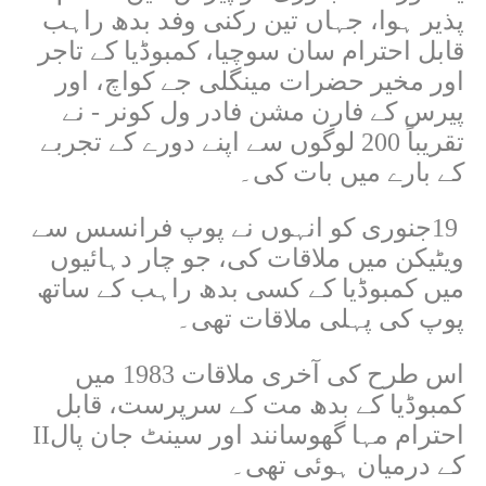
پذیر ہوا، جہاں تین رکنی وفد بدھ راہب
قابل احترام سان سوچیا، کمبوڈیا کے تاجر
اور مخیر حضرات مینگلی جے کواچ، اور
پیرس کے فارن مشن فادر ول کونر - نے
تقریباً 200 لوگوں سے اپنے دورے کے تجربے
کے بارے میں بات کی۔
19
جنوری کو انہوں نے پوپ فرانسس سے
ویٹیکن میں ملاقات کی، جو چار دہائیوں
میں کمبوڈیا کے کسی بدھ راہب کے ساتھ
پوپ کی پہلی ملاقات تھی۔
اس طرح کی آخری ملاقات 1983 میں
کمبوڈیا کے بدھ مت کے سرپرست، قابل
احترام مہا گھوسانند اور سینٹ جان پال
II
کے درمیان ہوئی تھی۔