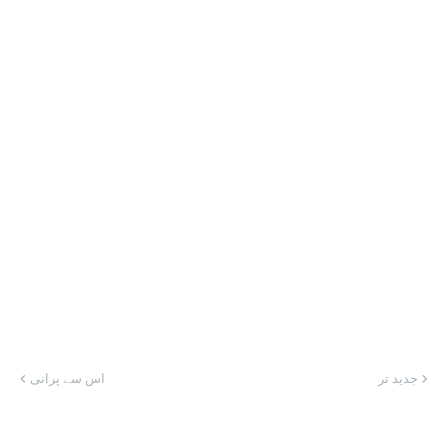
جدید تر
اس سے پرانی