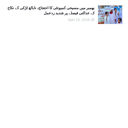
بھمبر میں مسیحی کمیونٹی کا احتجاج، نابالغ لڑکی کے نکاح
کے عدالتی فیصلے پر شدید ردعمل
April 20, 2026