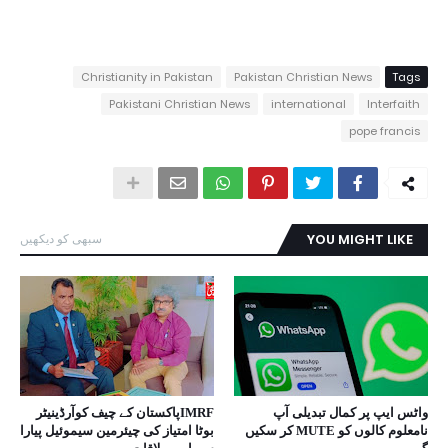
Christianity in Pakistan
Pakistan Christian News
Tags
Pakistani Christian News
international
Interfaith
pope francis
YOU MIGHT LIKE
سبھی کو دیکھیں
واٹس ایپ پر کمال تبدیلی آپ
IMRFپاکستان کے چیف کوآرڈینیٹر
نامعلوم کالوں کو MUTE کر سکیں
بوٹا امتیاز کی چیئرمین سیموئیل پیارا