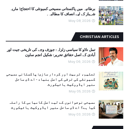
برطانیہ میں پاکستانی مسیحی کمیونٹی کا احتجاج؛ ماریہ
شہباز کے لیے انصاف کا مطالبہ۔
May 08, 2026
CHRISTIAN ARTICLES
تمل ناڈو کا سیاسی زلزلہ: جوزف وجے کی تاریخی جیت اور
آبادی کے اصل حقائق تحریر: شکیل انجم ساون
May 06, 2026
تعلیم، تربیت اور کردار سازی: پاکستانی مسیحی
کمیونٹی کی ترقی کی اصل بنیاد - اے ڈی ساحل
منیر ایڈووکیٹ ہائیکورٹ
May 05, 2026
مسیحی نوجوانوں کے لیے اصل کامیابی کا راستہ
کیا ہے؟ اے ڈی ساحل منیر ایڈووکیٹ ہائیکورٹ
May 03, 2026