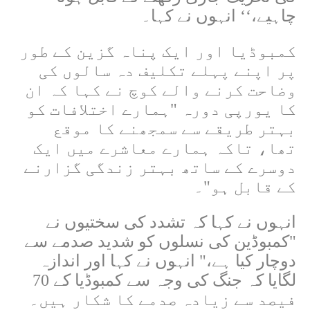
چاہیے،‘‘ انہوں نے کہا۔
کمبوڈیا اور ایک پناہ گزین کے طور
پر اپنے پہلے تکلیف دہ سالوں کی
وضاحت کرنے والے کوچ نے کہا کہ ان
کا یورپی دورہ "ہمارے اختلافات کو
بہتر طریقے سے سمجھنے کا موقع
تھا، تاکہ ہمارے معاشرے میں ایک
دوسرے کے ساتھ بہتر زندگی گزارنے
کے قابل ہو"۔
انہوں نے کہا کہ تشدد کی سختیوں نے
"کمبوڈین کی نسلوں کو شدید صدمے سے
دوچار کیا ہے،" انہوں نے کہا اور اندازہ
لگایا کہ جنگ کی وجہ سے کمبوڈیا کے 70
فیصد سے زیادہ صدمے کا شکار ہیں۔