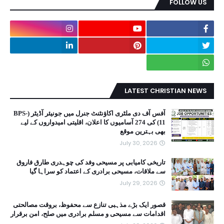
FOLLOW US
LATEST CHRISTIAN NEWS
آفس آف دی ملٹری اکاؤنٹنٹ جنرل میں جونیئر آڈیٹر (BPS-
11) کی 274 آسامیوں کا اعلان، اقلیتی امیدواروں کے لیے
بھی بہترین موقع
July 30, 2026
تاریخی کامیابی پر مسیحی وفد کی چوہدری طارق فاروق
سے ملاقات، مسیحی برادری کے اعتماد کو سراہا گیا
July 29, 2026
قصور ایک بڑے مذہبی تنازع سے محفوظ، بروقت مصالحتی
اقدامات سے مسیحی و مسلم برادری میں صلح، امن برقرار