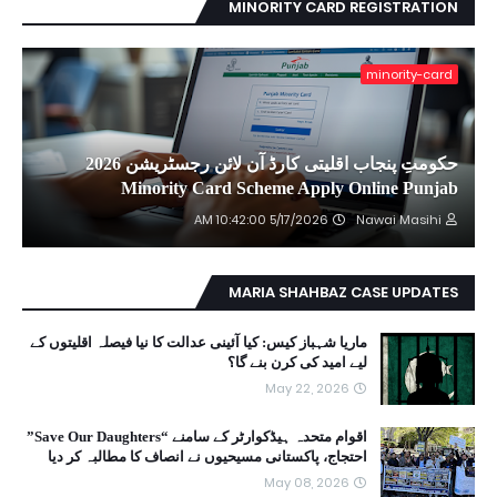
MINORITY CARD REGISTRATION
minority-card
حکومتِ پنجاب اقلیتی کارڈ آن لائن رجسٹریشن 2026
Minority Card Scheme Apply Online Punjab
5/17/2026 10:42:00 AM
Nawai Masihi
MARIA SHAHBAZ CASE UPDATES
ماریا شہباز کیس: کیا آئینی عدالت کا نیا فیصلہ اقلیتوں کے
لیے امید کی کرن بنے گا؟
May 22, 2026
اقوام متحدہ ہیڈکوارٹر کے سامنے “Save Our Daughters”
احتجاج، پاکستانی مسیحیوں نے انصاف کا مطالبہ کر دیا
May 08, 2026