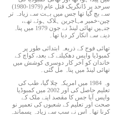
سرحد پر ڈانگریک قتل عام (1979-1980)
سے بچ گیا تھا جس میں بہت سے زیادہ تر
چین-خمیر مہاجرین ہلاک ہوئے تھے،
جنہیں تھائی لینڈ نے جون 1979 میں پناہ
دینے سے انکار کر دیا تھا۔
تھائی فوج کے ذریعہ ابتدائی طور پر
کمبوڈیا واپس دھکیلنے کے بعد، کواچ کے
خاندان کو آخر کار دوسری کوشش میں
تھائی لینڈ میں پناہ مل گئی۔
وہ 1984 میں امریکہ چلا گیا، طب کی
تعلیم حاصل کی اور 2002 میں کمبوڈیا
واپس آیا جس کا مقصد اپنے ملک کے
صحت اور تعلیم کے شعبوں کی تعمیر نو
کرنا تھا۔ اس نے سب سے زیادہ پسماندہ