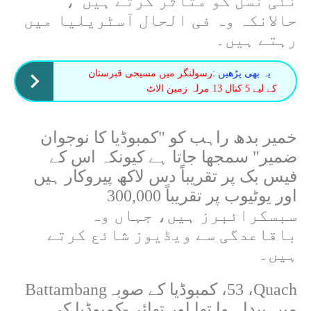
نئی نسل کو متاثر کرتے ہیں"،
حالانکہ وہ فی الحال آسٹریلیا میں
رہتے ہیں۔
یہ بھی پڑھیں :
رسولنگر میں مسیحی قبرستان
کے لیے 5 کنال 13 مرلہ زمین الاٹ
خمیر بدھ راہب کو "کمبوڈیا کا نوجوان
ضمیر" سمجھا جاتا ہے کیونکہ اس کے
فیس بک پر تقریباً دس لاکھ پیروکار ہیں
اور یوٹیوب پر تقریباً 300,000
سبسکرائبرز ہیں، جہاں وہ
باقاعدگی سے ویڈیوز شائع کرتے
ہیں۔
Quach
،
53
، کمبوڈیا کے صوبہ
Battambang
میں پیدا ہوا تھا اور تھائی-کمبوڈیا کی