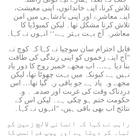
تلاش کرنا، اپنے خاندانوں، اپنی معیشت،
اپنے معاشرے اور اپنی بادشاہی میں امن
تلاش کرنا مشکل تھا۔ لیکن کمبوڈیا کا
معاشرہ آج بہت بہتر ہے،‘‘ انہوں نے کہا۔
قابل احترام سان سوچیا نے کہا کہ کوچ نے
"آج اپنے زخموں کو اپنی زندگی کی طاقت
بنا دیا ہے… اب مجھے خمیر روج کا دور یاد
نہیں ہے کیونکہ میں بہت چھوٹا تھا، لیکن
مجھے وہ یاد ہے جو باقی رہ گیا تھا… اس
دردناک وقت کی غربت اور صدمہ۔ وہ
حکومت ختم ہو چکی ہے۔ لیکن اس کے
نتائج اب بھی باقی ہیں، "انہوں نے کہا۔
راہب نے کہا کہ انسانی لالچ زمین کو
تباہ کر دیتا ہے اور پوپ فرانسس کا