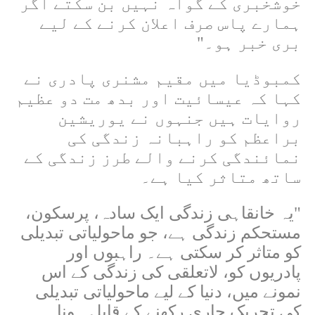
خوشخبری کے گواہ نہیں بن سکتے اگر
ہمارے پاس صرف اعلان کرنے کے لیے
بری خبر ہو۔
"
کمبوڈیا میں مقیم مشنری پادری نے
کہا کہ عیسائیت اور بدھ مت دو عظیم
روایات ہیں جنہوں نے یوریشین
براعظم کو راہبانہ زندگی کی
نمائندگی کرنے والے طرز زندگی کے
ساتھ متاثر کیا ہے۔
"
یہ خانقاہی زندگی ایک سادہ، پرسکون،
مستحکم زندگی ہے، جو ماحولیاتی تبدیلی
کو متاثر کر سکتی ہے۔ راہبوں اور
پادریوں کو، لاتعلقی کی زندگی کے اس
نمونے میں، دنیا کے لیے ماحولیاتی تبدیلی
کی تحریک جاری رکھنے کے قابل ہونا