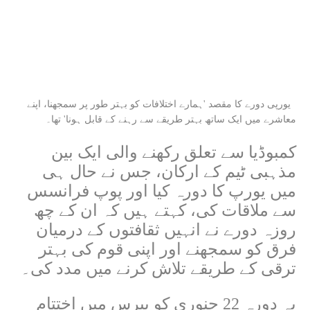
یورپی دورے کا مقصد 'ہمارے اختلافات کو بہتر طور پر سمجھنا، اپنے
معاشرے میں ایک ساتھ بہتر طریقے سے رہنے کے قابل ہونا' تھا۔
کمبوڈیا سے تعلق رکھنے والی ایک بین
مذہبی ٹیم کے ارکان، جس نے حال ہی
میں یورپ کا دورہ کیا اور پوپ فرانسس
سے ملاقات کی، کہتے ہیں کہ ان کے چھ
روزہ دورے نے انہیں ثقافتوں کے درمیان
فرق کو سمجھنے اور اپنی قوم کی بہتر
ترقی کے طریقے تلاش کرنے میں مدد کی۔
یہ دورہ 22 جنوری کو پیرس میں اختتام