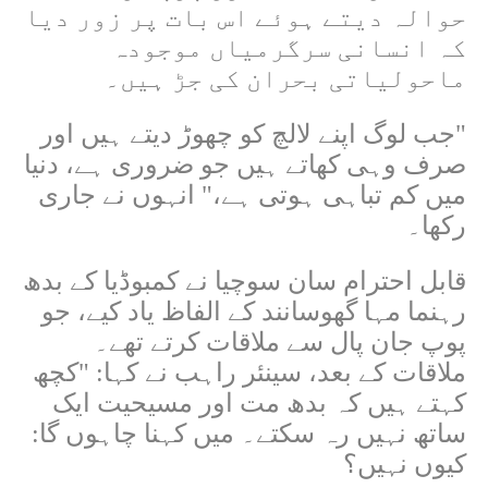
حوالہ دیتے ہوئے اس بات پر زور دیا
کہ انسانی سرگرمیاں موجودہ
ماحولیاتی بحران کی جڑ ہیں۔
"
جب لوگ اپنے لالچ کو چھوڑ دیتے ہیں اور
صرف وہی کھاتے ہیں جو ضروری ہے، دنیا
میں کم تباہی ہوتی ہے،" انہوں نے جاری
رکھا۔
قابل احترام سان سوچیا نے کمبوڈیا کے بدھ
رہنما مہا گھوسانند کے الفاظ یاد کیے، جو
پوپ جان پال سے ملاقات کرتے تھے۔
ملاقات کے بعد، سینئر راہب نے کہا: "کچھ
کہتے ہیں کہ بدھ مت اور مسیحیت ایک
ساتھ نہیں رہ سکتے۔ میں کہنا چاہوں گا:
کیوں نہیں؟