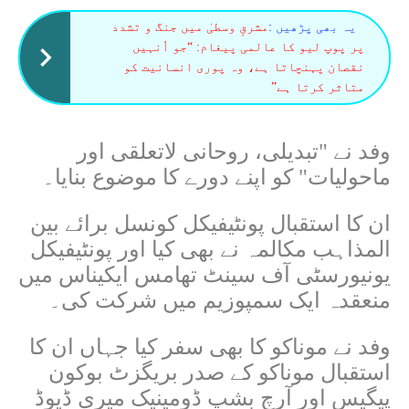
یہ بھی پڑھیں :
مشرقِ وسطیٰ میں جنگ و تشدد
پر پوپ لیو کا عالمی پیغام: “جو اُنہیں
نقصان پہنچاتا ہے، وہ پوری انسانیت کو
متاثر کرتا ہے”
وفد نے "تبدیلی، روحانی لاتعلقی اور
ماحولیات" کو اپنے دورے کا موضوع بنایا۔
ان کا استقبال پونٹیفیکل کونسل برائے بین
المذاہب مکالمہ نے بھی کیا اور پونٹیفیکل
یونیورسٹی آف سینٹ تھامس ایکیناس میں
منعقدہ ایک سمپوزیم میں شرکت کی۔
وفد نے موناکو کا بھی سفر کیا جہاں ان کا
استقبال موناکو کے صدر بریگزٹ بوکون
پیگیس اور آرچ بشپ ڈومینیک میری ڈیوڈ