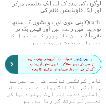
لوگوں کی مدد کے لیے ایک تعلیمی مرکز
اور ایک فاؤنڈیشن قائم کی۔
Quach
اپنی بیوی اور دو بیٹیوں کے ساتھ
نوم پنہ میں رہتے ہیں اور فیس بک پر
تقریباً 2 ملین فالوورز کے ساتھ ایک
نمایاں شخصیت بن چکے ہیں۔
یہ بھی پڑھیں :
فضیلت مآب آرچ‌بشپ بینی ماریو
ٹراوس کی 5ویں سالگرہِ تقرری بطور آرچ‌بشپ
آف کراچی — دعا، خدمات اور برکتوں کا پیغام
فادر کونکیر نے کہا کہ "ہم میں سے
ہر ایک، الگ الگ روایات اور مختلف
راستوں کے ساتھ، ایک بہتر دنیا کی
تعمیر کی کوشش کر رہا ہے۔ ہم