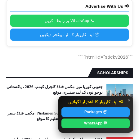
📢 Advertise With Us
📞 WhatsApp پر رابطہ کریں
📦 اپنے کاروبار کے لیے پیکجز دیکھیں
```
```html id="sticky2026"
SCHOLARSHIPS
جنوبی کوریا میں مکمل فنڈڈ کلچرل کیمپ 2026 ، پاکستانی
نوجوانوں کے لیے سنہری موقع
May 23, 2026
×
📢 اپنے کاروبار کا اشتہار لگوائیں
📦 Packages
Niskanen Summer Institute 2026 USA | مکمل فنڈڈ سمر
پروگرام، امریکہ میں مفت تعلیم کا موقع
💬 WhatsApp
December 31, 2025