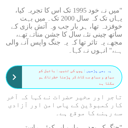
"
میں نے خود 1995 تک اس کا تجربہ کیا،
یہاں تک کہ سال 2000 تک۔ میں بہت
خوفزدہ تھا، ہر بار جب وہ آتش بازی کے
ساتھ چینی نئے سال کا جشن مناتے تھے،
مجھے یہ تاثر تھا کہ یہ جنگ واپس آنے والی
ہے،" انہوں نے کہا۔
یہ بھی پڑھیں :
پوپ کی تنبیہ: بائبل کو
سیاق و سباق سے کاٹ کر پڑھنا خطرناک ہو
سکتا ہے
تاجر اور مخیر حضرات نے کہا کہ آخر
کار کمبوڈین کے پاس امن اور آزادی
سے رہنے کا موقع ہے۔
"
جنگ کے بعد، ہمارے لیے کوئی راستہ