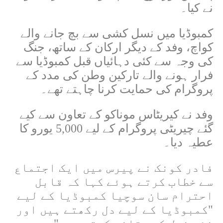
نے کیا۔
کمبوڈیا میں نسل کشی سے بچ جانے والے
کواچ، وفد کے دیگر ارکان کے ساتھ، جنگ
کی وجہ سے کئی دہائیاں قبل کمبوڈیا سے
فرار ہونے والے تارکین وطن کی مدد کے
پروگرام کی حمایت کرنا چاہتے تھے۔
وفد نے کیریٹاس موناکو کے تعاون سے کیے
گئے چیریٹی پروگرام کے لیے 5,000 یورو کا
عطیہ دیا۔
فادر کونک نے پیرس میں ایک اجتماع
سے خطاب کرتے ہوئے کہا کہ قابل
احترام سان سوچیا کمبوڈیا کے لیے
"کمبوڈیا کے لیے دل رکھتے ہیں اور