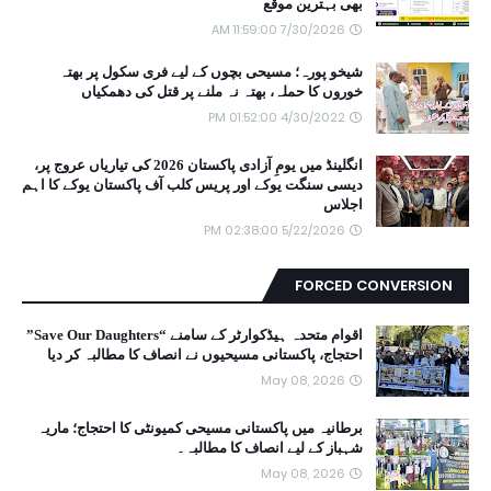
بھی بہترین موقع
7/30/2026 11:59:00 AM
شیخو پورہ؛ مسیحی بچوں کے لیے فری سکول پر بھتہ
خوروں کا حملہ، بھتہ نہ ملنے پر قتل کی دھمکیاں
4/30/2022 01:52:00 PM
انگلینڈ میں یومِ آزادی پاکستان 2026 کی تیاریاں عروج پر،
دیسی سنگت یوکے اور پریس کلب آف پاکستان یوکے کا اہم
اجلاس
5/22/2026 02:38:00 PM
FORCED CONVERSION
اقوام متحدہ ہیڈکوارٹر کے سامنے “Save Our Daughters”
احتجاج، پاکستانی مسیحیوں نے انصاف کا مطالبہ کر دیا
May 08, 2026
برطانیہ میں پاکستانی مسیحی کمیونٹی کا احتجاج؛ ماریہ
شہباز کے لیے انصاف کا مطالبہ۔
May 08, 2026