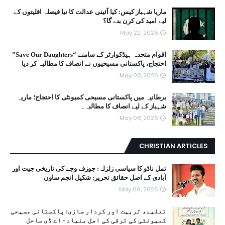
ماریا شہباز کیس: کیا آئینی عدالت کا نیا فیصلہ اقلیتوں کے
لیے امید کی کرن بنے گا؟
May 22, 2026
اقوام متحدہ ہیڈکوارٹر کے سامنے “Save Our Daughters”
احتجاج، پاکستانی مسیحیوں نے انصاف کا مطالبہ کر دیا
May 08, 2026
برطانیہ میں پاکستانی مسیحی کمیونٹی کا احتجاج؛ ماریہ
شہباز کے لیے انصاف کا مطالبہ۔
May 08, 2026
CHRISTIAN ARTICLES
تمل ناڈو کا سیاسی زلزلہ: جوزف وجے کی تاریخی جیت اور
آبادی کے اصل حقائق تحریر: شکیل انجم ساون
May 06, 2026
تعلیم، تربیت اور کردار سازی: پاکستانی مسیحی
کمیونٹی کی ترقی کی اصل بنیاد - اے ڈی ساحل