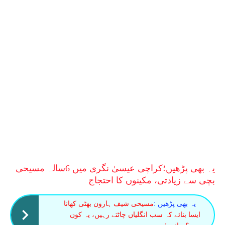
یہ بھی پڑھیں؛
کراچی عیسیٰ نگری میں 6سالہ مسیحی
بچی سے زیادتی، مکینوں کا احتجاج
یہ بھی پڑھیں :
مسیحی شیف ہارون بھٹی کھانا
ایسا بنائے کہ سب انگلیاں چاٹتے رہیں، یہ کون