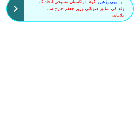
یہ بھی پڑھیں :
کوئٹہ؛ پاکستان مسیحی اتحاد کے
وفد کی سابق صوبائی وزیر جعفر جارج سے
ملاقات