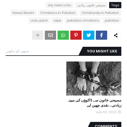
Tags
مسیحی خاتون، زیادتی
ary news urdu
Nawai Masihi
Christians in Pakistan
Christianity in Pakistan
urdu point
rape
pakistani christians
pakistan
YOU MIGHT LIKE
سبھی کو دیکھیں
مسیحی خاتون سے ڈاکوؤں کی مبینہ
زیادتی ، نقدی چھین لی
July 02, 2022
COMMENTS