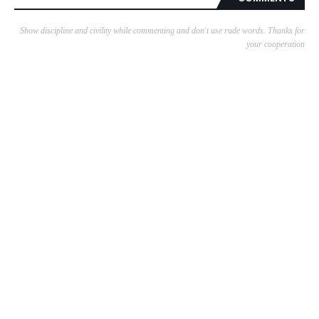
Show discipline and civility while commenting and don't use rude words. Thanks for
your cooperation