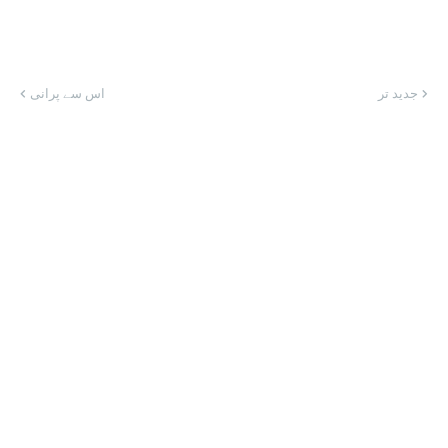
جدید تر
اس سے پرانی