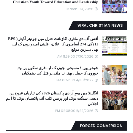
Christian Youth Toward Education and Leadership
March 09, 2026
VIRAL CHRISTIAN NEWS
آفس آف دی ملٹری اکاؤنٹنٹ جنرل میں جونیئر آڈیٹر (BPS-
11) کی 274 آسامیوں کا اعلان، اقلیتی امیدواروں کے لیے
بھی بہترین موقع
7/30/2026 11:59:00 AM
شیخو پورہ؛ مسیحی بچوں کے لیے فری سکول پر بھتہ
خوروں کا حملہ، بھتہ نہ ملنے پر قتل کی دھمکیاں
4/30/2022 01:52:00 PM
انگلینڈ میں یومِ آزادی پاکستان 2026 کی تیاریاں عروج پر،
دیسی سنگت یوکے اور پریس کلب آف پاکستان یوکے کا اہم
اجلاس
5/22/2026 02:38:00 PM
FORCED CONVERSION