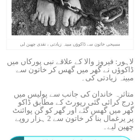
مسیحی خاتون سے ڈاکوؤں مبینہ زیادتی ، نقدی چھین لی
لاہور: فیروز والا کے علاقے نبی پورکاں میں
ڈاکوؤں نے گھر میں گھس کر خاتون سے
مبینہ زیادتی کی۔
متاثرہ خاندان کی جانب سے پولیس میں
درج کرائی گئی رپورٹ کے مطابق ڈاکو
گھر میں گھس گئے اور گھر کو گن پوائنٹ
پر یرغمال بنا کر خاتون سے 2 ہزار روپے
چھین لیے۔