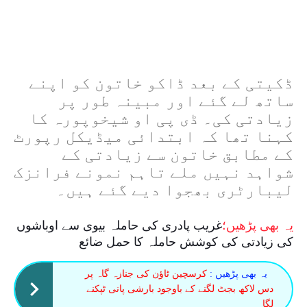
ڈکیتی کے بعد ڈاکو خاتون کو اپنے
ساتھ لے گئے اور مبینہ طور پر
زیادتی کی۔ ڈی پی او شیخوپورہ کا
کہنا تھا کہ ابتدائی میڈیکل رپورٹ
کے مطابق خاتون سے زیادتی کے
شواہد نہیں ملے تاہم نمونے فرانزک
لیبارٹری بھجوا دیے گئے ہیں۔
یہ بھی پڑھیں؛
غریب پادری کی حاملہ بیوی سے اوباشوں
کی زیادتی کی کوشش حاملہ کا حمل ضائع
یہ بھی پڑھیں :
کرسچین ٹاؤن کی جنازہ گاہ پر
دس لاکھ بجٹ لگنے کے باوجود بارشی پانی ٹپکنے
لگا