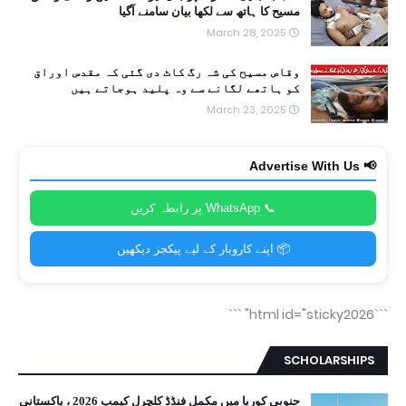
مسیح کا ہاتھ سے لکھا بیان سامنے آگیا
March 28, 2025
وقاص مسیح کی شہ رگ کاٹ دی گئی کہ مقدس اوراق
کو ہاتھے لگانے سے وہ پلید ہوجاتے ہیں
March 23, 2025
📢 Advertise With Us
📞 WhatsApp پر رابطہ کریں
📦 اپنے کاروبار کے لیے پیکجز دیکھیں
```
```html id="sticky2026"
SCHOLARSHIPS
جنوبی کوریا میں مکمل فنڈڈ کلچرل کیمپ 2026 ، پاکستانی