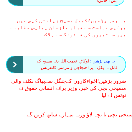
ہیں؟ جانیں!
یہ بھی پڑھیں؛کومل مسیح زیادتی کیس میں
پولیس حراست سے فرار ملزمان پولیس مقابلے
میں ساتھیوں کی فائرنگ سے ہلاک
یہ بھی پڑھیں :
اوکاڑہ نعمت اللہ دتہ مسیح کے
قاتل نہ پکڑنے پر احتجاجی و مزمتی کانفرنس
ضرور پڑھیں؛اغواءکاروں کےچنگل سےبھاگ نکلنے والی
مسیحی بچی کی خبر، وزیر برائے انسانی حقوق نے
نوٹس لے لیا
سیحی بچی یا بچہ لاؤ ورنہ تمہارے ساتھ کریں گے