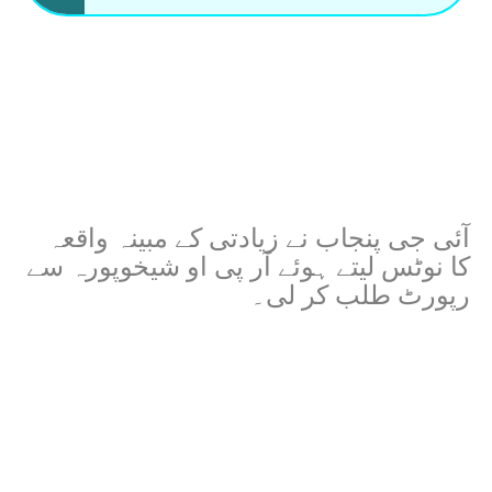
آئی جی پنجاب نے زیادتی کے مبینہ واقعہ
کا نوٹس لیتے ہوئے آر پی او شیخوپورہ سے
رپورٹ طلب کر لی۔