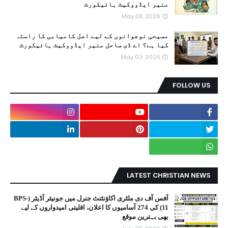
منیر ایڈووکیٹ ہائیکورٹ
May 05, 2026
مسیحی نوجوانوں کے لیے اصل کامیابی کا راستہ
کیا ہے؟ اے ڈی ساحل منیر ایڈووکیٹ ہائیکورٹ
May 03, 2026
FOLLOW US
LATEST CHRISTIAN NEWS
آفس آف دی ملٹری اکاؤنٹنٹ جنرل میں جونیئر آڈیٹر (BPS-
11) کی 274 آسامیوں کا اعلان، اقلیتی امیدواروں کے لیے
بھی بہترین موقع