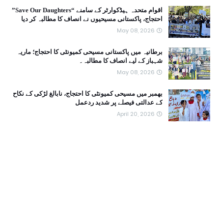
اقوام متحدہ ہیڈکوارٹر کے سامنے “Save Our Daughters”
احتجاج، پاکستانی مسیحیوں نے انصاف کا مطالبہ کر دیا
May 08, 2026
برطانیہ میں پاکستانی مسیحی کمیونٹی کا احتجاج؛ ماریہ
شہباز کے لیے انصاف کا مطالبہ۔
May 08, 2026
بھمبر میں مسیحی کمیونٹی کا احتجاج، نابالغ لڑکی کے نکاح
کے عدالتی فیصلے پر شدید ردعمل
April 20, 2026