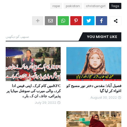
rape
pakistan
christiangirl
Tags
YOU MIGHT LIKE
سبھی کو دیکھیں
فصیل آباد؛ مقدس دختر نور مسیح کو
KFCمیں کام کرکے اپنی فیس ادا
اغواء کر لیا گیا
کرنے والی میرب کی سوشل میڈیا پر
پذیرائی، جانئے ان کے بارے
August 30, 2022
July 29, 2022