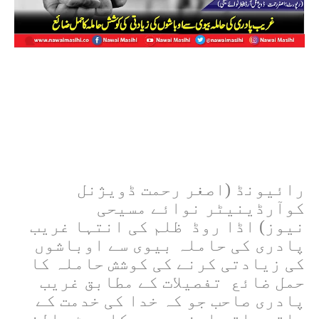
رائیونڈ (اصغر رحمت ڈویژنل
کوآرڈینیٹر نوائے مسیحی
نیوز)
اڈا روڈ
ظلم کی انتہا غریب
پادری کی حاملہ بیوی سے اوباشوں
کی زیادتی کرنے کی کوشش حاملہ کا
حمل ضائع
تفصیلات کے مطابق غریب
پادری صاحب جو کہ خدا کی خدمت کے
ساتھ ساتھ اپنے بچوں کا پیٹ پالنے