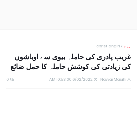
ہوم
christiangirl
غریب پادری کی حاملہ بیوی سے اوباشوں
کی زیادتی کی کوشش حاملہ کا حمل ضائع
0
6/02/2022 10:53:00 AM
Nawai Masihi