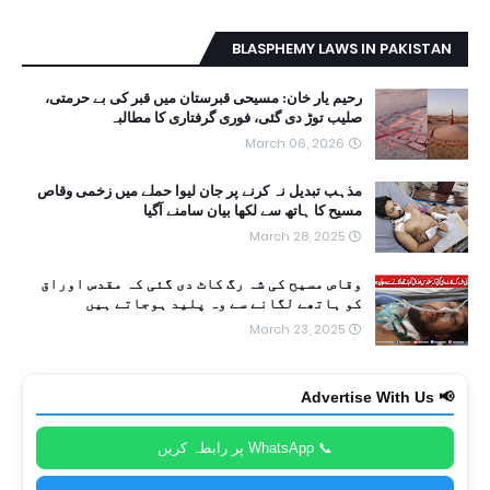
BLASPHEMY LAWS IN PAKISTAN
رحیم یار خان: مسیحی قبرستان میں قبر کی بے حرمتی،
صلیب توڑ دی گئی، فوری گرفتاری کا مطالبہ
March 06, 2026
مذہب تبدیل نہ کرنے پر جان لیوا حملے میں زخمی وقاص
مسیح کا ہاتھ سے لکھا بیان سامنے آگیا
March 28, 2025
وقاص مسیح کی شہ رگ کاٹ دی گئی کہ مقدس اوراق
کو ہاتھے لگانے سے وہ پلید ہوجاتے ہیں
March 23, 2025
📢 Advertise With Us
📞 WhatsApp پر رابطہ کریں