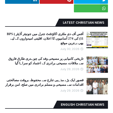
LATEST CHRISTIAN NEWS
آفس آف دی ملٹری اکاؤنٹنٹ جنرل میں جونیئر آڈیٹر (BPS-
11) کی 274 آسامیوں کا اعلان، اقلیتی امیدواروں کے لیے
بھی بہترین موقع
July 30, 2026
تاریخی کامیابی پر مسیحی وفد کی چوہدری طارق فاروق
سے ملاقات، مسیحی برادری کے اعتماد کو سراہا گیا
July 29, 2026
قصور ایک بڑے مذہبی تنازع سے محفوظ، بروقت مصالحتی
اقدامات سے مسیحی و مسلم برادری میں صلح، امن برقرار
July 29, 2026
ENGLISH CHRISTIAN NEWS