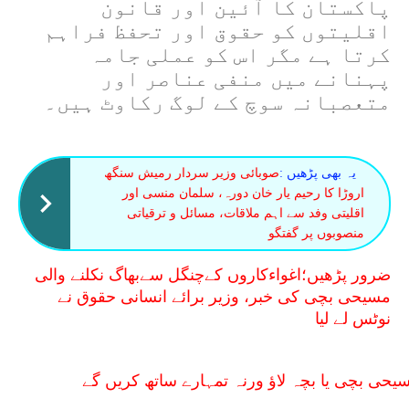
پاکستان کا آئین اور قانون
اقلیتوں کو حقوق اور تحفظ فراہم
کرتا ہے مگر اس کو عملی جامہ
پہنانے میں منفی عناصر اور
متعصبانہ سوچ کے لوگ رکاوٹ ہیں۔
یہ بھی پڑھیں :
صوبائی وزیر سردار رمیش سنگھ
اروڑا کا رحیم یار خان دورہ، سلمان منسی اور
اقلیتی وفد سے اہم ملاقات، مسائل و ترقیاتی
منصوبوں پر گفتگو
ضرور پڑھیں؛اغواءکاروں کےچنگل سےبھاگ نکلنے والی
مسیحی بچی کی خبر، وزیر برائے انسانی حقوق نے
نوٹس لے لیا
سیحی بچی یا بچہ لاؤ ورنہ تمہارے ساتھ کریں گے