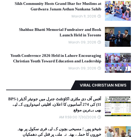
Sikh Community Hosts Grand Iftar for Muslims at
Gurdwara Janam Asthan Nankana Sahib
March 11, 2026
Shahbaz Bhatti Memorial Fundraiser and Book
Launch Held in Toronto
March 09, 2026
Youth Conference 2026 Held in Lahore Encouraging
Christian Youth Toward Education and Leadership
March 09, 2026
VIRAL CHRISTIAN NEWS
آفس آف دی ملٹری اکاؤنٹنٹ جنرل میں جونیئر آڈیٹر (BPS-
11) کی 274 آسامیوں کا اعلان، اقلیتی امیدواروں کے لیے
بھی بہترین موقع
7/30/2026 11:59:00 AM
شیخو پورہ؛ مسیحی بچوں کے لیے فری سکول پر بھتہ
خوروں کا حملہ، بھتہ نہ ملنے پر قتل کی دھمکیاں