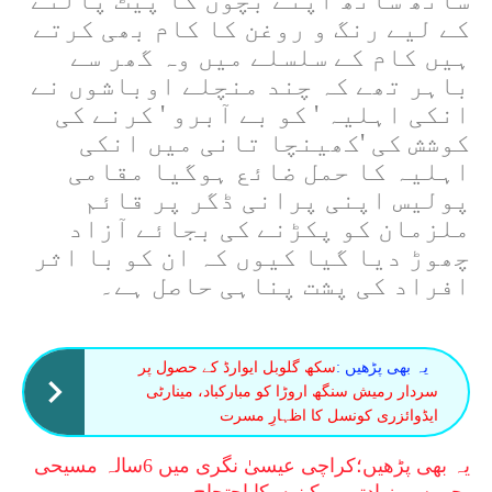
کے لیے رنگ و روغن کا کام بھی کرتے
ہیں کام کے سلسلے میں وہ گھر سے
باہر تھے کہ چند منچلے اوباشوں نے
انکی اہلیہ ' کو بے آبرو ' کرنے کی
کوشش کی 'کھینچا تانی میں انکی
اہلیہ کا حمل ضائع ہوگیا مقامی
پولیس اپنی پرانی ڈگر پر قائم
ملزمان کو پکڑنے کی بجائے آزاد
چھوڑ دیا گیا کیوں کہ ان کو
با اثر
افراد کی پشت پناہی حاصل ہے۔
یہ بھی پڑھیں :
سکھ گلوبل ایوارڈ کے حصول پر
سردار رمیش سنگھ اروڑا کو مبارکباد، مینارٹی
ایڈوائزری کونسل کا اظہارِ مسرت
یہ بھی پڑھیں؛
کراچی عیسیٰ نگری میں 6سالہ مسیحی
بچی سے زیادتی، مکینوں کا احتجاج