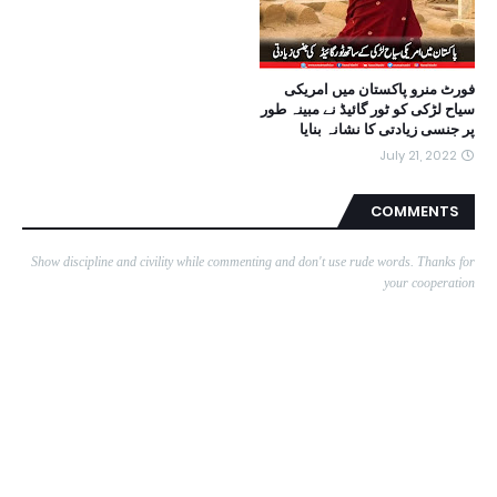
فورٹ منرو پاکستان میں امریکی
سیاح لڑکی کو ٹور گائیڈ نے مبینہ طور
پر جنسی زیادتی کا نشانہ بنایا
July 21, 2022
COMMENTS
Show discipline and civility while commenting and don't use rude words. Thanks for
your cooperation