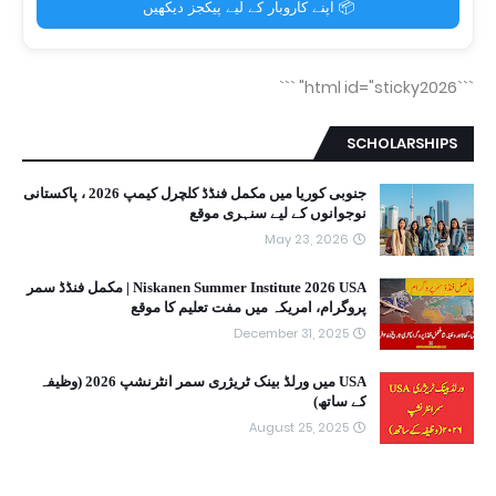
📦 اپنے کاروبار کے لیے پیکجز دیکھیں
```
```html id="sticky2026"
SCHOLARSHIPS
جنوبی کوریا میں مکمل فنڈڈ کلچرل کیمپ 2026 ، پاکستانی
نوجوانوں کے لیے سنہری موقع
May 23, 2026
Niskanen Summer Institute 2026 USA | مکمل فنڈڈ سمر
پروگرام، امریکہ میں مفت تعلیم کا موقع
December 31, 2025
USA میں ورلڈ بینک ٹریژری سمر انٹرنشپ 2026 (وظیفہ
کے ساتھ)
August 25, 2025