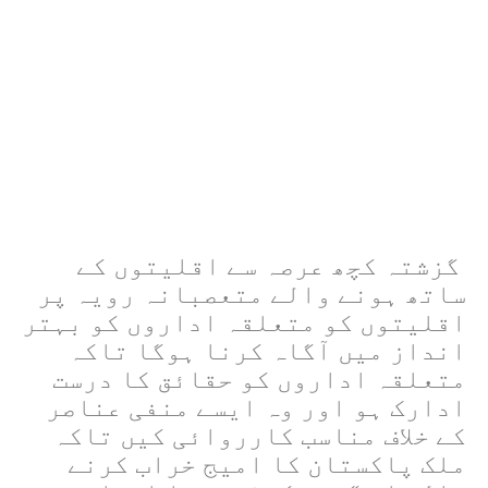
گزشتہ کچھ عرصہ سے اقلیتوں کے
ساتھ ہونے والے متعصبانہ رویہ پر
اقلیتوں کو متعلقہ اداروں کو بہتر
انداز میں آگاہ کرنا ہوگا تاکہ
متعلقہ اداروں کو حقائق کا درست
ادارک ہو اور وہ ایسے منفی عناصر
کے خلاف مناسب کارروائی کیں تاکہ
ملک پاکستان کا امیج خراب کرنے