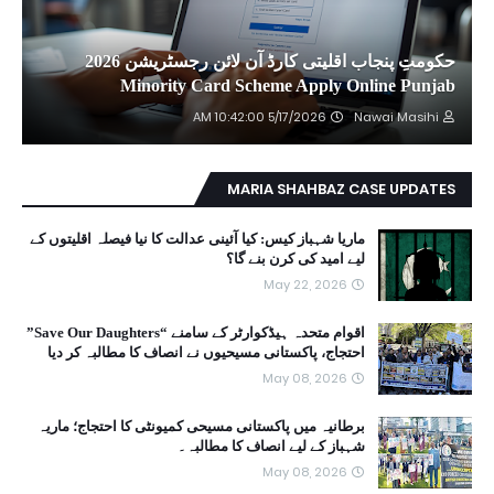
حکومتِ پنجاب اقلیتی کارڈ آن لائن رجسٹریشن 2026
Minority Card Scheme Apply Online Punjab
5/17/2026 10:42:00 AM
Nawai Masihi
MARIA SHAHBAZ CASE UPDATES
ماریا شہباز کیس: کیا آئینی عدالت کا نیا فیصلہ اقلیتوں کے
لیے امید کی کرن بنے گا؟
May 22, 2026
اقوام متحدہ ہیڈکوارٹر کے سامنے “Save Our Daughters”
احتجاج، پاکستانی مسیحیوں نے انصاف کا مطالبہ کر دیا
May 08, 2026
برطانیہ میں پاکستانی مسیحی کمیونٹی کا احتجاج؛ ماریہ
شہباز کے لیے انصاف کا مطالبہ۔
May 08, 2026