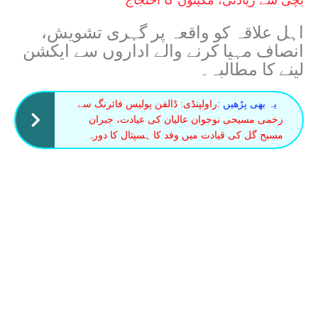
اہل علاقہ کو واقعہ پر گہری تشویش،
انصاف مہیا کرنے والے اداروں سے ایکشن
لینے کا مطالبہ۔
یہ بھی پڑھیں :
راولپنڈی: ڈالفن پولیس فائرنگ سے
زخمی مسیحی نوجوان عالیان کی عیادت، جبران
مسیح گل کی قیادت میں وفد کا ہسپتال کا دورہ