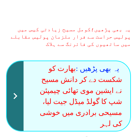
یہ بھی پڑھیں؛کومل مسیح زیادتی کیس میں
پولیس حراست سے فرار ملزمان پولیس مقابلے
میں ساتھیوں کی فائرنگ سے ہلاک
یہ بھی پڑھیں :
بھارت کو
شکست دے کر دانش مسیح
نے ایشین موی تھائی چیمپئن
شپ کا گولڈ میڈل جیت لیا،
مسیحی برادری میں خوشی
کی لہر