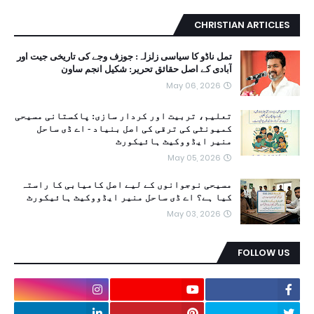
CHRISTIAN ARTICLES
تمل ناڈو کا سیاسی زلزلہ: جوزف وجے کی تاریخی جیت اور
آبادی کے اصل حقائق تحریر: شکیل انجم ساون
May 06, 2026
تعلیم، تربیت اور کردار سازی: پاکستانی مسیحی
کمیونٹی کی ترقی کی اصل بنیاد - اے ڈی ساحل
منیر ایڈووکیٹ ہائیکورٹ
May 05, 2026
مسیحی نوجوانوں کے لیے اصل کامیابی کا راستہ
کیا ہے؟ اے ڈی ساحل منیر ایڈووکیٹ ہائیکورٹ
May 03, 2026
FOLLOW US