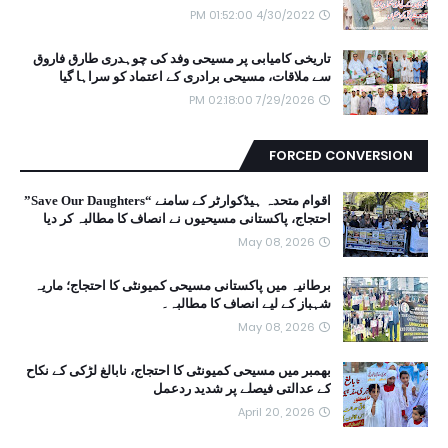
4/30/2022 01:52:00 PM
تاریخی کامیابی پر مسیحی وفد کی چوہدری طارق فاروق
سے ملاقات، مسیحی برادری کے اعتماد کو سراہا گیا
7/29/2026 02:18:00 PM
FORCED CONVERSION
اقوام متحدہ ہیڈکوارٹر کے سامنے “Save Our Daughters”
احتجاج، پاکستانی مسیحیوں نے انصاف کا مطالبہ کر دیا
May 08, 2026
برطانیہ میں پاکستانی مسیحی کمیونٹی کا احتجاج؛ ماریہ
شہباز کے لیے انصاف کا مطالبہ۔
May 08, 2026
بھمبر میں مسیحی کمیونٹی کا احتجاج، نابالغ لڑکی کے نکاح
کے عدالتی فیصلے پر شدید ردعمل
April 20, 2026