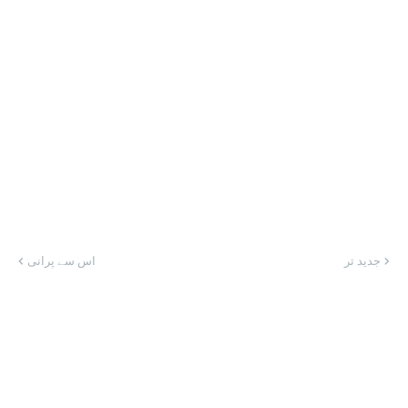
جدید تر
اس سے پرانی