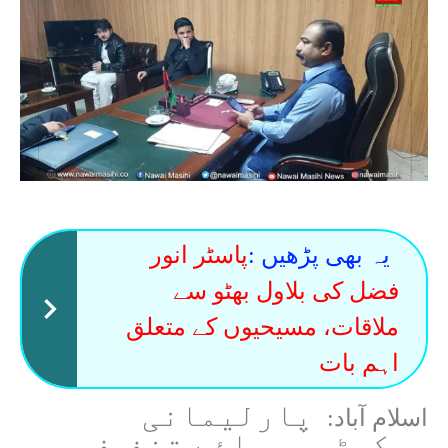
یہ بھی پڑھیں :
پاسٹر انور
فضل کی بلاول بھٹو سے
ملاقات، مسیحیوں کے متعلق
اہم بات
پارلیمانی
اسلام آباد:
سیکرٹری برائے تخفیف