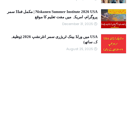
Niskanen Summer Institute 2026 USA | مکمل فنڈڈ سمر
پروگرام، امریکہ میں مفت تعلیم کا موقع
December 31, 2025
USA میں ورلڈ بینک ٹریژری سمر انٹرنشپ 2026 (وظیفہ
کے ساتھ)
August 25, 2025