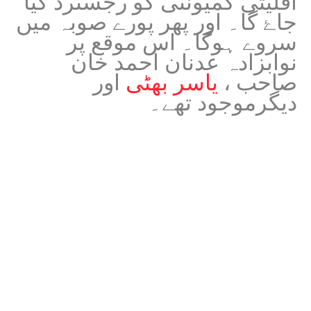
اقلیتی کمیونٹی کو رجسٹرڈ کیا
جاۓ گا۔ اور پھر پورے صوبہ میں
سروے ہوگا۔ اس موقع پر
نوابزادہ عدنان احمد خان
صاحب ،
یاسر بھٹی
اور
دیگرموجود تھے۔