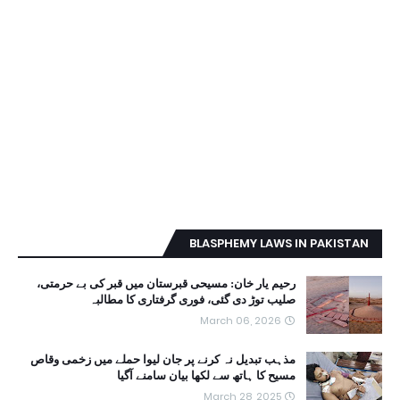
BLASPHEMY LAWS IN PAKISTAN
رحیم یار خان: مسیحی قبرستان میں قبر کی بے حرمتی،
صلیب توڑ دی گئی، فوری گرفتاری کا مطالبہ
March 06, 2026
مذہب تبدیل نہ کرنے پر جان لیوا حملے میں زخمی وقاص
مسیح کا ہاتھ سے لکھا بیان سامنے آگیا
March 28, 2025