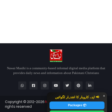
Nawai Masihi is a community-based informal digital media platform that
provides daily news and information about Pakistani Christians
×
📢 اپنے کاروبار کا اشتہار لگوائیں
Copyright © 2012-2026
Nawai Masihi
Nawai Masihi — All
📦 Packages
rights reserved
Blogger Templates
CopyBloggerThemes.com