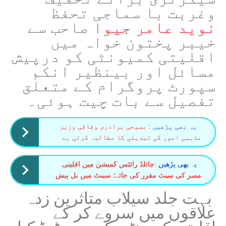
وغربت با سماجی تحفظ
نوید عامر جیوا
صاحب سے
خیبر پختون خواہ میں
اقلیتی کمیونٹی کو درپیش
مسائل اور بینظیر انکم
سپورٹ پروگرام کے متعلق
تفصیل سے بات چیت ہوئی۔
یہ بھی پڑھیں :
مسیحی برادری وفاقی وزیر
مذہبی امور کی تبدیلی کا مطالبہ کرتی ہے
یہ بھی پڑھیں :
چائلڈ رائٹس کمیشن میں اقلیتی
ممبر کی سیٹ مقرر کی جائے؛ سینٹ میں بل پیش
بہت جلد سیلاب متاثرین زدہ
علاقوں میں سروے کر کے