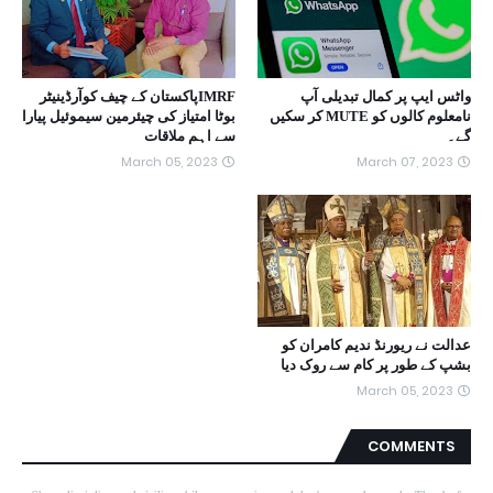
واٹس ایپ پر کمال تبدیلی آپ
IMRFپاکستان کے چیف کوآرڈینیٹر
نامعلوم کالوں کو MUTE کر سکیں
بوٹا امتیاز کی چیئرمین سیموئیل پیارا
گے۔
سے اہم ملاقات
March 05, 2023
March 07, 2023
عدالت نے ریورنڈ ندیم کامران کو
بشپ کے طور پر کام سے روک دیا
March 05, 2023
COMMENTS