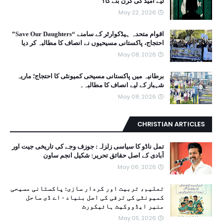
لیے امید کی کرن بنے گا؟
May 22, 2026
اقوام متحدہ ہیڈکوارٹر کے سامنے “Save Our Daughters”
احتجاج، پاکستانی مسیحیوں نے انصاف کا مطالبہ کر دیا
May 08, 2026
برطانیہ میں پاکستانی مسیحی کمیونٹی کا احتجاج؛ ماریہ
شہباز کے لیے انصاف کا مطالبہ۔
May 08, 2026
CHRISTIAN ARTICLES
تمل ناڈو کا سیاسی زلزلہ: جوزف وجے کی تاریخی جیت اور
آبادی کے اصل حقائق تحریر: شکیل انجم ساون
May 06, 2026
تعلیم، تربیت اور کردار سازی: پاکستانی مسیحی
کمیونٹی کی ترقی کی اصل بنیاد - اے ڈی ساحل
منیر ایڈووکیٹ ہائیکورٹ
May 05, 2026