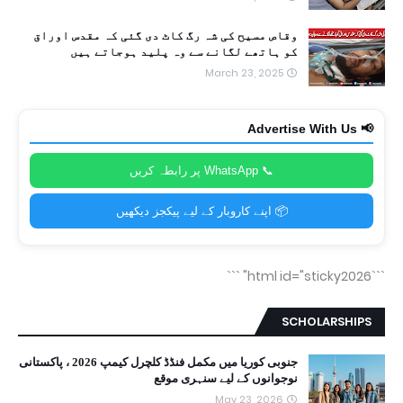
وقاص مسیح کی شہ رگ کاٹ دی گئی کہ مقدس اوراق
کو ہاتھے لگانے سے وہ پلید ہوجاتے ہیں
March 23, 2025
📢 Advertise With Us
📞 WhatsApp پر رابطہ کریں
📦 اپنے کاروبار کے لیے پیکجز دیکھیں
```
```html id="sticky2026"
SCHOLARSHIPS
جنوبی کوریا میں مکمل فنڈڈ کلچرل کیمپ 2026 ، پاکستانی
نوجوانوں کے لیے سنہری موقع
May 23, 2026