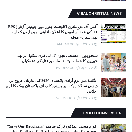
VIRAL CHRISTIAN NEWS
آفس آف دی ملٹری اکاؤنٹنٹ جنرل میں جونیئر آڈیٹر (BPS-
11) کی 274 آسامیوں کا اعلان، اقلیتی امیدواروں کے لیے
بھی بہترین موقع
7/30/2026 11:59:00 AM
شیخو پورہ؛ مسیحی بچوں کے لیے فری سکول پر بھتہ
خوروں کا حملہ، بھتہ نہ ملنے پر قتل کی دھمکیاں
4/30/2022 01:52:00 PM
انگلینڈ میں یومِ آزادی پاکستان 2026 کی تیاریاں عروج پر،
دیسی سنگت یوکے اور پریس کلب آف پاکستان یوکے کا اہم
اجلاس
5/22/2026 02:38:00 PM
FORCED CONVERSION
اقوام متحدہ ہیڈکوارٹر کے سامنے “Save Our Daughters”
احتجاج، پاکستانی مسیحیوں نے انصاف کا مطالبہ کر دیا