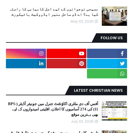
مسیحی نوجوانوں کے لیے اصل کامیابی کا راستہ
کیا ہے؟ اے ڈی ساحل منیر ایڈووکیٹ ہائیکورٹ
May 03, 2026
FOLLOW US
LATEST CHRISTIAN NEWS
آفس آف دی ملٹری اکاؤنٹنٹ جنرل میں جونیئر آڈیٹر (BPS-
11) کی 274 آسامیوں کا اعلان، اقلیتی امیدواروں کے لیے
بھی بہترین موقع
July 30, 2026
تاریخی کامیابی پر مسیحی وفد کی چوہدری طارق فاروق