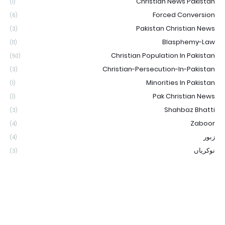
Christian News Pakistan
(1)
Forced Conversion
(6)
Pakistan Christian News
(3)
Blasphemy-Law
(11)
Christian Population In Pakistan
(50)
Christian-Persecution-In-Pakistan
(3)
Minorities In Pakistan
(1)
Pak Christian News
(1)
Shahbaz Bhatti
(3)
Zaboor
(4)
زبور
(4)
نوکریاں
(3)