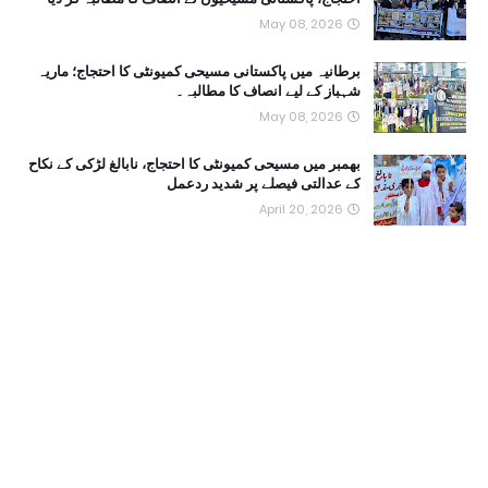
May 08, 2026
برطانیہ میں پاکستانی مسیحی کمیونٹی کا احتجاج؛ ماریہ
شہباز کے لیے انصاف کا مطالبہ۔
May 08, 2026
بھمبر میں مسیحی کمیونٹی کا احتجاج، نابالغ لڑکی کے نکاح
کے عدالتی فیصلے پر شدید ردعمل
April 20, 2026