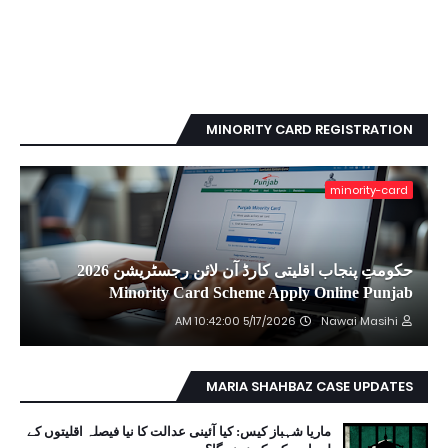
MINORITY CARD REGISTRATION
minority-card
حکومتِ پنجاب اقلیتی کارڈ آن لائن رجسٹریشن 2026
Minority Card Scheme Apply Online Punjab
5/17/2026 10:42:00 AM
Nawai Masihi
MARIA SHAHBAZ CASE UPDATES
ماریا شہباز کیس: کیا آئینی عدالت کا نیا فیصلہ اقلیتوں کے