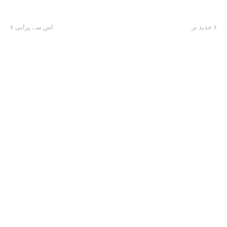
جدید تر
اس سے پرانی