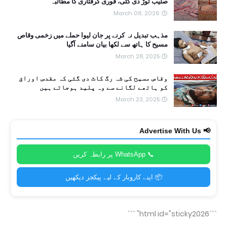
صلیب توڑ دی گئی، فوری گرفتاری کا مطالبہ
March 06, 2026
مذہب تبدیل نہ کرنے پر جان لیوا حملے میں زخمی وقاص
مسیح کا ہاتھ سے لکھا بیان سامنے آگیا
March 28, 2025
وقاص مسیح کی شہ رگ کاٹ دی گئی کہ مقدس اوراق
کو ہاتھے لگانے سے وہ پلید ہوجاتے ہیں
March 23, 2025
📢 Advertise With Us
📞 WhatsApp پر رابطہ کریں
📦 اپنے کاروبار کے لیے پیکجز دیکھیں
```
```html id="sticky2026"