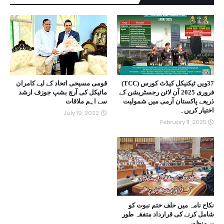
37ویں ٹیکنیکل کیڈٹ کورس (TCC)
قومی مسیحی اتحاد کے لیے کامران
فروری 2025 آن لائن رجسٹریشن کے
مائیکل کی آرچ بشپ جوزف ارشد
ذریعے پاکستان آرمی میں شمولیت
سے اہم ملاقات
اختیار کریں۔
July 19, 2022
February 11, 2025
نکاح نامہ میں حلف ختم نبوت کو
شامل کرنے کی قرارداد متفقہ طور
پر منظور