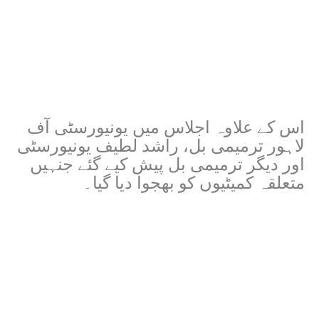
اس کے علاوہ اجلاس میں یونیورسٹی آف
لاہور ترمیمی بل، راشد لطیف یونیورسٹی
اور دیگر ترمیمی بل پیش کیے گئے جنہیں
متعلقہ کمیٹیوں کو بھجوا دیا گیا۔