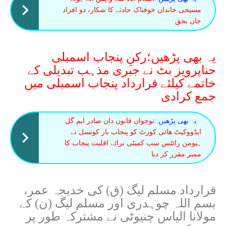
مسیحی خاندان خوفناک حادثے کا شکار، دو افراد
جاں بحق
یہ بھی پڑھیں؛رکنِ پنجاب اسمبلی
حناپرویز بٹ نے جبری مذہب تبدیلی کے
خاتمے کیلئے قرارداد پنجاب اسمبلی میں
جمع کرادی
یہ بھی پڑھیں :
نوجوان قانون دان صادر ایم گل
ایڈووکیٹ ھائی کورٹ کو پنجاب بار کونسل نے
ہیومن رائٹس سب کمیٹی برائے اقلیت پنجاب کا
ممبر مقرر کر دیا
قرارداد مسلم لیگ (ق) کی خدیجہ عمر،
بسم اللہ چوہدری اور مسلم لیگ (ن) کے
مولانا الیاس چنیوٹی نے مشترکہ طور پر