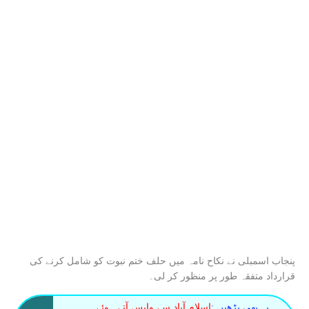
پنجاب اسمبلی نے نکاح نامہ میں حلف ختم نبوت کو شامل کرنے کی
قرارداد متفقہ طور پر منظور کر لی۔
یہ بھی پڑھیں :
اسلام آباد سے واپس آتے ہوئے