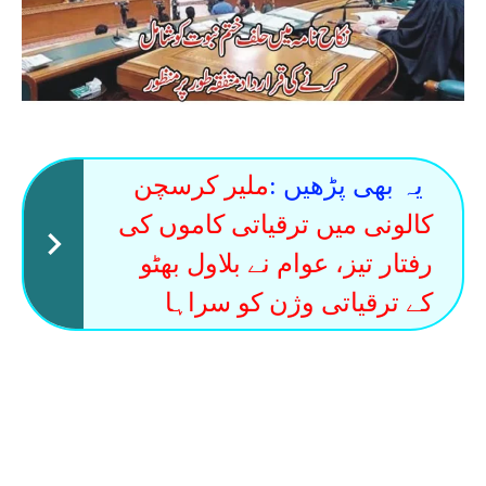
یہ بھی پڑھیں :
ملیر کرسچن
کالونی میں ترقیاتی کاموں کی
رفتار تیز، عوام نے بلاول بھٹو
کے ترقیاتی وژن کو سراہا