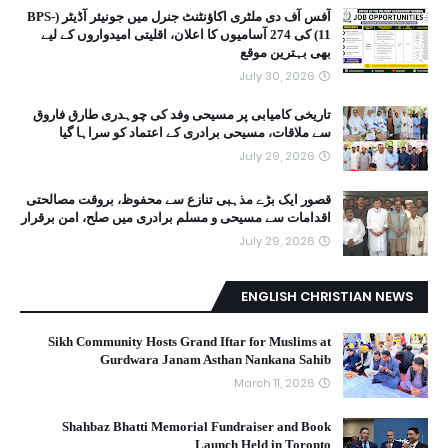
آفس آف دی ملٹری اکاؤنٹنٹ جنرل میں جونیئر آڈیٹر (BPS-
11) کی 274 آسامیوں کا اعلان، اقلیتی امیدواروں کے لیے
بھی بہترین موقع
July 30, 2026
تاریخی کامیابی پر مسیحی وفد کی چوہدری طارق فاروق
سے ملاقات، مسیحی برادری کے اعتماد کو سراہا گیا
July 29, 2026
قصور ایک بڑے مذہبی تنازع سے محفوظ، بروقت مصالحتی
اقدامات سے مسیحی و مسلم برادری میں صلح، امن برقرار
July 29, 2026
ENGLISH CHRISTIAN NEWS
Sikh Community Hosts Grand Iftar for Muslims at
Gurdwara Janam Asthan Nankana Sahib
March 11, 2026
Shahbaz Bhatti Memorial Fundraiser and Book
Launch Held in Toronto