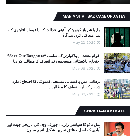
MARIA SHAHBAZ CASE UPDATES
ماریا شہباز کیس: کیا آئینی عدالت کا نیا فیصلہ اقلیتوں کے
لیے امید کی کرن بنے گا؟
May 22, 2026
اقوام متحدہ ہیڈکوارٹر کے سامنے “Save Our Daughters”
احتجاج، پاکستانی مسیحیوں نے انصاف کا مطالبہ کر دیا
May 08, 2026
برطانیہ میں پاکستانی مسیحی کمیونٹی کا احتجاج؛ ماریہ
شہباز کے لیے انصاف کا مطالبہ۔
May 08, 2026
CHRISTIAN ARTICLES
تمل ناڈو کا سیاسی زلزلہ: جوزف وجے کی تاریخی جیت اور
آبادی کے اصل حقائق تحریر: شکیل انجم ساون