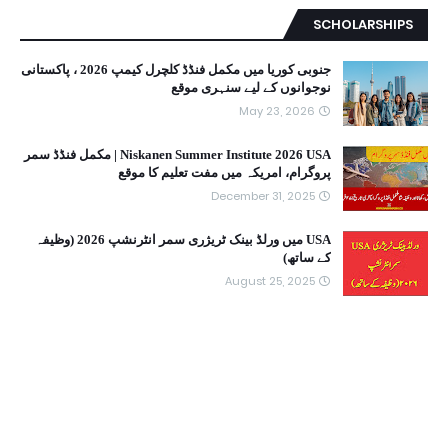
SCHOLARSHIPS
جنوبی کوریا میں مکمل فنڈڈ کلچرل کیمپ 2026 ، پاکستانی
نوجوانوں کے لیے سنہری موقع
May 23, 2026
Niskanen Summer Institute 2026 USA | مکمل فنڈڈ سمر
پروگرام، امریکہ میں مفت تعلیم کا موقع
December 31, 2025
USA میں ورلڈ بینک ٹریژری سمر انٹرنشپ 2026 (وظیفہ
کے ساتھ)
August 25, 2025