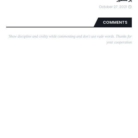
October 27, 2021
COMMENTS
Show discipline and civility while commenting and don't use rude words. Thanks for
your cooperation