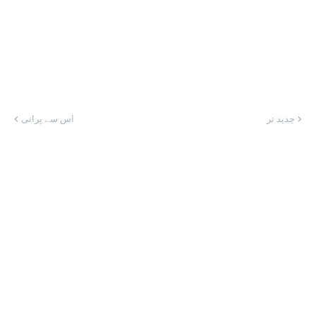
جدید تر
اس سے پرانی