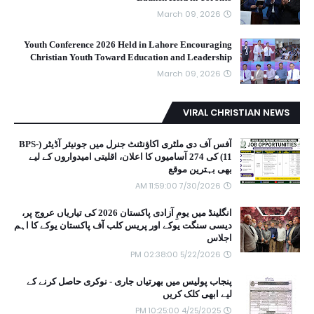
March 09, 2026
Youth Conference 2026 Held in Lahore Encouraging
Christian Youth Toward Education and Leadership
March 09, 2026
VIRAL CHRISTIAN NEWS
آفس آف دی ملٹری اکاؤنٹنٹ جنرل میں جونیئر آڈیٹر (BPS-
11) کی 274 آسامیوں کا اعلان، اقلیتی امیدواروں کے لیے
بھی بہترین موقع
7/30/2026 11:59:00 AM
انگلینڈ میں یومِ آزادی پاکستان 2026 کی تیاریاں عروج پر،
دیسی سنگت یوکے اور پریس کلب آف پاکستان یوکے کا اہم
اجلاس
5/22/2026 02:38:00 PM
پنجاب پولیس میں بھرتیاں جاری - نوکری حاصل کرنے کے
لیے ابھی کلک کریں
4/25/2025 10:25:00 PM