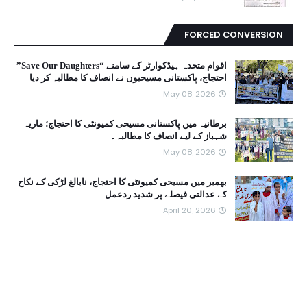
FORCED CONVERSION
اقوام متحدہ ہیڈکوارٹر کے سامنے “Save Our Daughters”
احتجاج، پاکستانی مسیحیوں نے انصاف کا مطالبہ کر دیا
May 08, 2026
برطانیہ میں پاکستانی مسیحی کمیونٹی کا احتجاج؛ ماریہ
شہباز کے لیے انصاف کا مطالبہ۔
May 08, 2026
بھمبر میں مسیحی کمیونٹی کا احتجاج، نابالغ لڑکی کے نکاح
کے عدالتی فیصلے پر شدید ردعمل
April 20, 2026