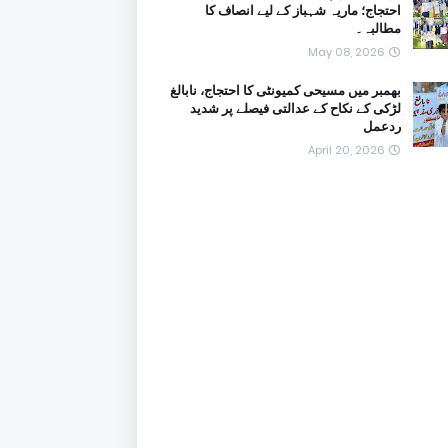
احتجاج؛ ماریہ شہباز کے لیے انصاف کا
مطالبہ۔
May 08, 2026
بھمبر میں مسیحی کمیونٹی کا احتجاج، نابالغ
لڑکی کے نکاح کے عدالتی فیصلے پر شدید
ردعمل
April 20, 2026