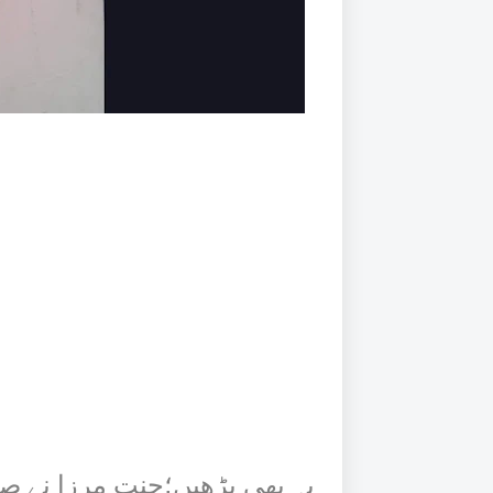
یہ بھی پڑھیں؛جنت مرزا نے صل