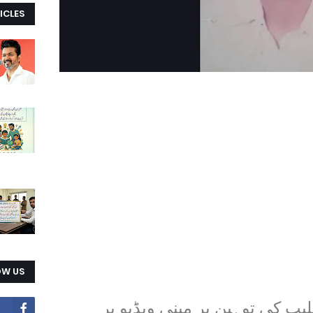
ICLES
OW US
یب کی توہین پر مبنی ویڈیو پر