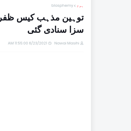
ہوم
blasphemy
توہین مذہب کیس ظفر ب
سزا سنادی گئی
6/23/2021 11:55:00 AM
Nawai Masihi