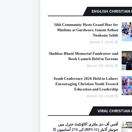
ENGLISH CHRISTIAN
Sikh Community Hosts Grand Iftar for
Muslims at Gurdwara Janam Asthan
Nankana Sahib
March 11, 2026
Shahbaz Bhatti Memorial Fundraiser and
Book Launch Held in Toronto
March 09, 2026
Youth Conference 2026 Held in Lahore
Encouraging Christian Youth Toward
Education and Leadership
March 09, 2026
VIRAL CHRISTIAN
آفس آف دی ملٹری اکاؤنٹنٹ جنرل میں
جونیئر آڈیٹر (BPS-11) کی 274 آسامیوں کا