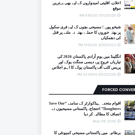
اعلان، اقلیتی امیدواروں کے لیے بھی بہترین
موقع
7/30/2026 11:59:00 AM
شیخو پورہ؛ مسیحی بچوں کے لیے فری سکول
پر بھتہ خوروں کا حملہ، بھتہ نہ ملنے پر قتل
کی دھمکیاں
4/30/2022 01:52:00 PM
انگلینڈ میں یومِ آزادی پاکستان 2026 کی
تیاریاں عروج پر، دیسی سنگت یوکے اور
پریس کلب آف پاکستان یوکے کا اہم اجلاس
5/22/2026 02:38:00 PM
FORCED CONVE
اقوام متحدہ ہیڈکوارٹر کے سامنے “Save Our
Daughters” احتجاج، پاکستانی مسیحیوں نے
انصاف کا مطالبہ کر دیا
May 08, 2026
برطانیہ میں پاکستانی مسیحی کمیونٹی کا