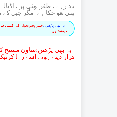
یاد رہے ، ظفر بھٹی پر ، اڈیا
بھی هو چکا ہے۔مگر جیل کے مل
یہ بھی پڑھیں :
خیبر پختونخواہ کے اقلیتی طا
خوشخبری
یہ بھی پڑھیں؛ساون مسیح کی
قرار دیتے ہوئے اسے رہا کرنیک