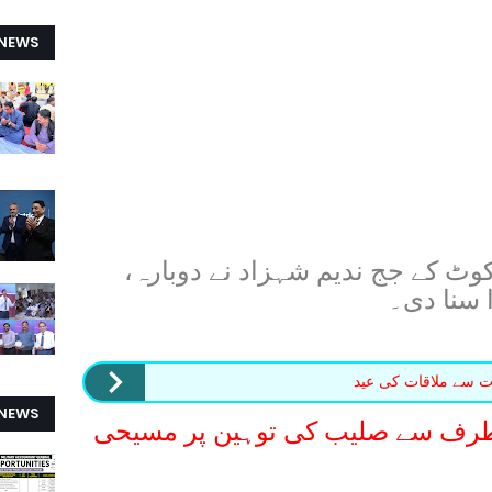
 NEWS
وٹ کے جج ندیم شہزاد نے دوبارہ،
 سنا دی۔
ت سے ملاقات کی عید
 NEWS
 طرف سے صلیب کی توہین پر مسیحی