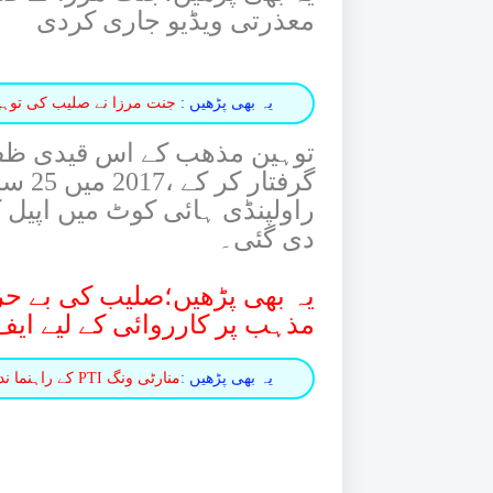
معذرتی ویڈیو جاری کردی
یہ بھی پڑھیں :
جنت مرزا نے صلیب کی توہین
گرفتا
راولپنڈی ہائی کوٹ میں اپیل 
دی گئی۔
یہ بھی پڑھیں؛صلیب کی بے حر
مذہب پر کارروائی کے لیے ای
یہ بھی پڑھیں :
منارٹی ونگ PTI کے راہنما ندیم شاکر کھوکھر کی طبعیت بہتر ہونے لگی