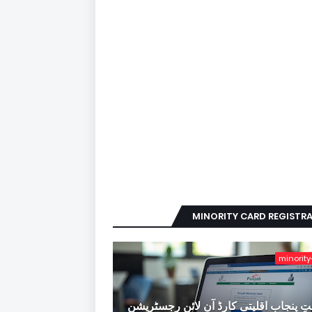
MINORITY CARD REGISTR
minority
ِ پنجاب اقلیتی کارڈ آن لائن رجسٹریشن