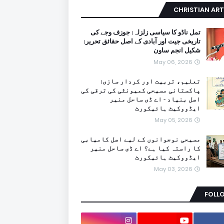
CHRISTIAN ART
تمل ناڈو کا سیاسی زلزلہ: جوزف وجے کی
تاریخی جیت اور آبادی کے اصل حقائق تحریر:
شکیل انجم ساون
May 06, 2026
تعلیم، تربیت اور کردار سازی:
پاکستانی مسیحی کمیونٹی کی ترقی کی
اصل بنیاد - اے ڈی ساحل منیر
ایڈووکیٹ ہائیکورٹ
May 05, 2026
مسیحی نوجوانوں کے لیے اصل کامیابی
کا راستہ کیا ہے؟ اے ڈی ساحل منیر
ایڈووکیٹ ہائیکورٹ
May 03, 2026
FOLL