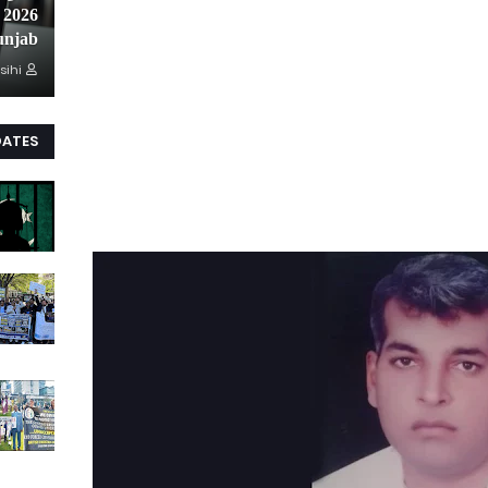
unjab
sihi
DATES