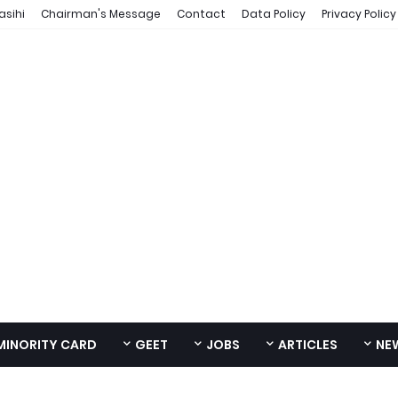
asihi
Chairman's Message
Contact
Data Policy
Privacy Policy
MINORITY CARD
GEET
JOBS
ARTICLES
NE