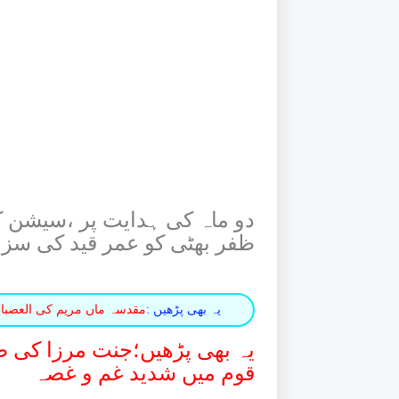
دو ماہ کی ہدایت پر ،سیشن ک
ظفر بھٹی کو عمر قید کی سزا
یہ بھی پڑھیں :
مقدسہ ماں مریم کی العصبا
یہ بھی پڑھیں؛جنت مرزا کی
قوم میں شدید غم و غصہ