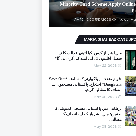
2026 Minority Card Scheme Apply Online
P
5/17/2026 10:42:00 AM
Nawai Ma
MARIA SHAHBAZ CASE UP
ماریا شہباز کیس: کیا آئینی عدالت کا نیا
فیصلہ اقلیتوں کے لیے امید کی کرن بنے گا؟
May 22, 2026
اقوام متحدہ ہیڈکوارٹر کے سامنے “Save Our
Daughters” احتجاج، پاکستانی مسیحیوں نے
انصاف کا مطالبہ کر دیا
May 08, 2026
برطانیہ میں پاکستانی مسیحی کمیونٹی کا
احتجاج؛ ماریہ شہباز کے لیے انصاف کا
مطالبہ۔
May 08, 2026