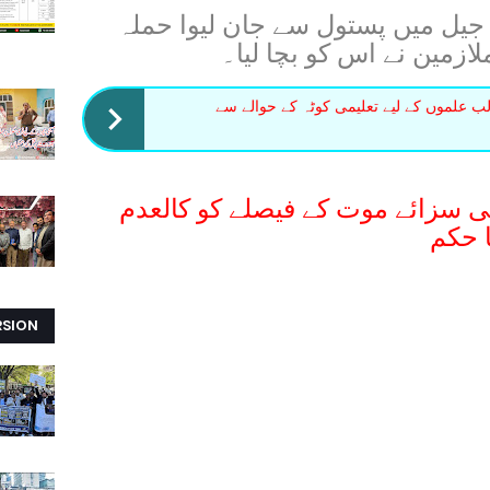
لہ جیل میں پستول سے جان لیوا حملہ
ازمین نے اس کو بچا لیا۔
لب علموں کے لیے تعلیمی کوٹہ کے حوالے سے
 سزائے موت کے فیصلے کو کالعدم
ا حکم
RSION