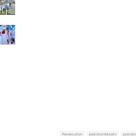
Persecution
pakistaniMasihi
pakist