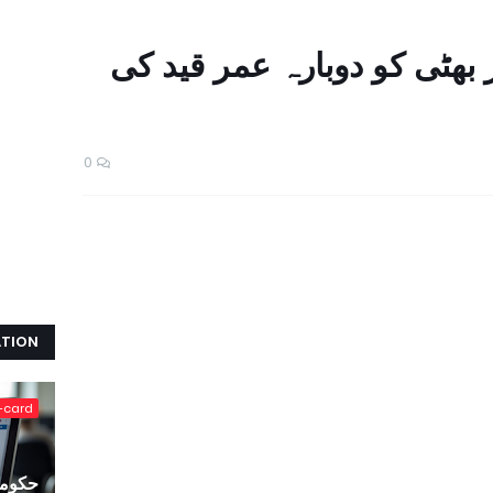
ھٹی کو دوبارہ عمر قید کی
0
ATION
-card
حکومت