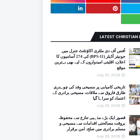
LATEST CHRISTIAN
آفس آف دی ملٹری اکاؤنٹنٹ جنرل میں
جونیئر آڈیٹر (BPS-11) کی 274 آسامیوں کا
اعلان، اقلیتی امیدواروں کے لیے بھی بہترین
موقع
July 30, 2026
تاریخی کامیابی پر مسیحی وفد کی چوہدری
طارق فاروق سے ملاقات، مسیحی برادری کے
اعتماد کو سراہا گیا
July 29, 2026
قصور ایک بڑے مذہبی تنازع سے محفوظ،
بروقت مصالحتی اقدامات سے مسیحی و
مسلم برادری میں صلح، امن برقرار
July 29, 2026