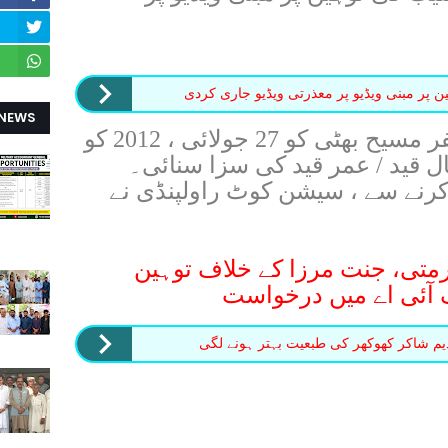
 پر مبنی ویڈیو پر معذرتی ویڈیو جاری کردی
 NEWS
توہین مذھب کے اس قیدی ظفر مسیح بھٹی کو 27 جولائی ، 2012 کو
ر کر کے ،2017 میں 25 سال قید / عمر قید کی سزا سنائی۔
کرنے سے ، سیشن کوٹ راولپنڈی نے
متی، جنت مرزا کے خلاف توہین
ف آئی اے میں درخواست