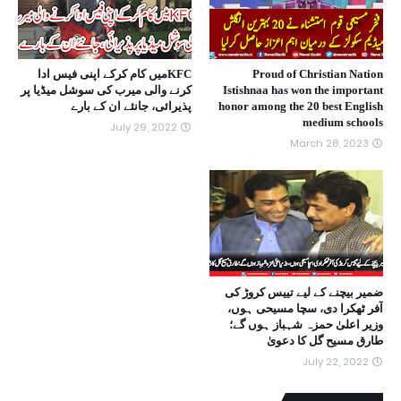
Proud of Christian Nation
KFCمیں کام کرکے اپنی فیس ادا
Istishnaa has won the important
کرنے والی میرب کی سوشل میڈیا پر
honor among the 20 best English
پذیرائی، جانئے ان کے بارے
medium schools
July 29, 2022
March 28, 2023
ضمیر بیچنے کے لیے تییس کروڑ کی
آفر ٹھکرا دی، سچا مسیحی ہوں،
وزیر اعلیٰ حمزہ شہباز ہوں گے؛
طارق مسیح گل کا دعویٰ
July 22, 2022