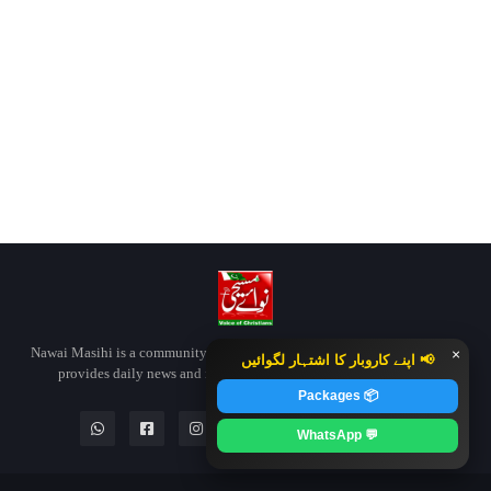
Nawai Masihi is a community-based informal digital media platform that
×
📢 اپنے کاروبار کا اشتہار لگوائیں
provides daily news and information about Pakistani Christians
📦 Packages
💬 WhatsApp