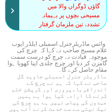
گاؤں ڈوگراں والا میں
مسیحی بچوں پر بہیمانہ
تشدد، تین ملزمان گرفتار
وائس ماڈریٹرجنرل اسمبلی ایلڈر ایوب
غلام مسیح صاحب نے کہا کہ چرچ کی
موجودہ قیادت نے چرچ کو درست سمت
گامزن کر دیا اور چرچ جلدی اپنا کھویا ہوا
مقام حاصل کرے گا۔
ماڈریٹر جنرل اسمبلی جاوید گل
صاحب نے کہا کہ ہم نے چرچ کے
اندراقرباءپروری اور کرپشن ختم
کرنے کا ارادہ کیا ہوا ہے ہمیں
عہدوں کی پیاس نہیں ہے ہم چرچ کی
نیک نیتی سے سے خدمت کرنے آئے ہیں