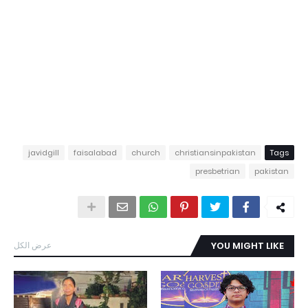
javidgill
faisalabad
church
christiansinpakistan
Tags
presbetrian
pakistan
YOU MIGHT LIKE
عرض الكل