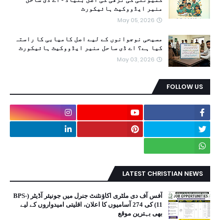
منیر ایڈووکیٹ ہائیکورٹ
May 05, 2026
مسیحی نوجوانوں کے لیے اصل کامیابی کا راستہ
کیا ہے؟ اے ڈی ساحل منیر ایڈووکیٹ ہائیکورٹ
May 03, 2026
FOLLOW US
LATEST CHRISTIAN NEWS
آفس آف دی ملٹری اکاؤنٹنٹ جنرل میں جونیئر آڈیٹر (BPS-
11) کی 274 آسامیوں کا اعلان، اقلیتی امیدواروں کے لیے
بھی بہترین موقع