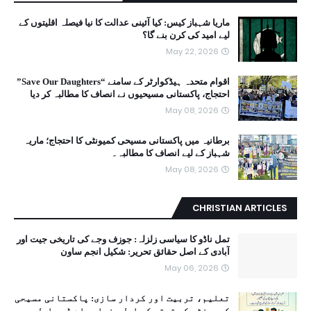
ماریا شہباز کیس: کیا آئینی عدالت کا نیا فیصلہ اقلیتوں کے
لیے امید کی کرن بنے گا؟
May 22, 2026
اقوام متحدہ ہیڈکوارٹر کے سامنے “Save Our Daughters”
احتجاج، پاکستانی مسیحیوں نے انصاف کا مطالبہ کر دیا
May 08, 2026
برطانیہ میں پاکستانی مسیحی کمیونٹی کا احتجاج؛ ماریہ
شہباز کے لیے انصاف کا مطالبہ۔
May 08, 2026
CHRISTIAN ARTICLES
تمل ناڈو کا سیاسی زلزلہ: جوزف وجے کی تاریخی جیت اور
آبادی کے اصل حقائق تحریر: شکیل انجم ساون
May 06, 2026
تعلیم، تربیت اور کردار سازی: پاکستانی مسیحی
کمیونٹی کی ترقی کی اصل بنیاد - اے ڈی ساحل