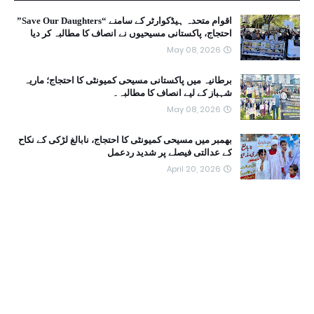
اقوام متحدہ ہیڈکوارٹر کے سامنے “Save Our Daughters”
احتجاج، پاکستانی مسیحیوں نے انصاف کا مطالبہ کر دیا
May 08, 2026
برطانیہ میں پاکستانی مسیحی کمیونٹی کا احتجاج؛ ماریہ
شہباز کے لیے انصاف کا مطالبہ۔
May 08, 2026
بھمبر میں مسیحی کمیونٹی کا احتجاج، نابالغ لڑکی کے نکاح
کے عدالتی فیصلے پر شدید ردعمل
April 20, 2026