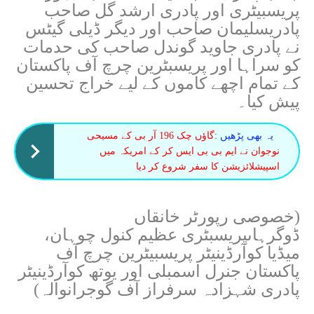
پریسبیٹری اور پادری ارشد گل صاحب
پادریسلیمان صاحب اور دیگر ڈیلی گیٹس
نے پادری جاوید گوندل صاحب کی حدمات
کو سراہا اور پریسبٹرین چرچ آف پاکستان
کے تمام اچھے کاموں کے لیے خراج تحسین
پیش کیا۔
یہ بھی پڑھیں :
گاؤں چک 196 آر بی کے مسیحی
نوجوان نے ایم بی بی ایس کر کے امریکہ میں
اسپیشلائزیشن کا سفر شروع کر دیا
(خصوصی رپورٹر خانقاں
ڈوگرہاںپریسبٹری عظیم کنول چوہان،
میڈیا کوآرڈینیٹر پریسبیٹرین چرچ آف
پاکستان جنرل اسمبلی اور یوتھ کوآرڈینیٹر
پادری شہزادہ سرفراز آف گوجرانوالہ)