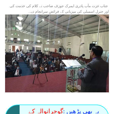
جناب عزت مآب پادری ایمرک جوزف صاحب نے کلام کی خدمت کی
اور جنرل اسمبلی کی میزبانی کے فرائض سرانجام دیے۔
یہ بھی پڑھیں :
گوجرانوالہ کے