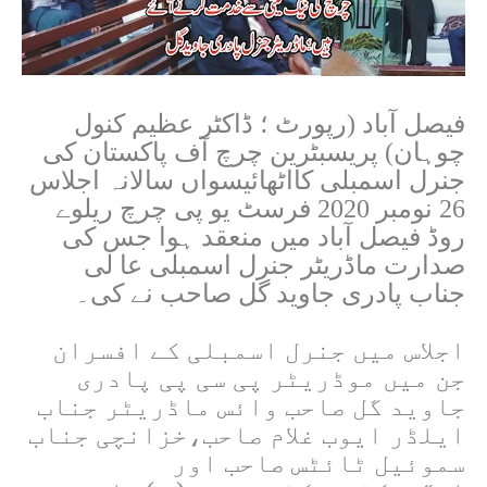
فیصل آباد (رپورٹ ؛ ڈاکٹر عظیم کنول
چوہان) پریسبٹرین چرچ آف پاکستان کی
جنرل اسمبلی کااٹھائیسواں سالانہ اجلاس
26 نومبر 2020 فرسٹ یو پی چرچ ریلوے
روڈ فیصل آباد میں منعقد ہوا جس کی
صدارت ماڈریٹر جنرل اسمبلی عا لی
جناب پادری جاوید گل صاحب نے کی۔
اجلاس میں جنرل اسمبلی کے افسران
جن میں موڈریٹر پی سی پی پادری
جاوید گل صاحب وائس ماڈریٹر جناب
ایلڈر ایوب غلام صاحب،خزانچی جناب
سموئیل ٹائٹس صاحب اور