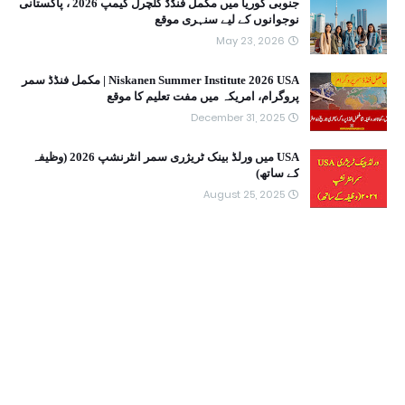
جنوبی کوریا میں مکمل فنڈڈ کلچرل کیمپ 2026 ، پاکستانی
نوجوانوں کے لیے سنہری موقع
May 23, 2026
Niskanen Summer Institute 2026 USA | مکمل فنڈڈ سمر
پروگرام، امریکہ میں مفت تعلیم کا موقع
December 31, 2025
USA میں ورلڈ بینک ٹریژری سمر انٹرنشپ 2026 (وظیفہ
کے ساتھ)
August 25, 2025