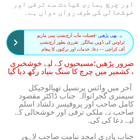
اور چرچ ہماری قیادت سے ترقی اور
خوشحالی کی طرف رواں دواں ہے۔
یہ بھی پڑھیں :
فضیلت مآب آرچ‌بشپ بینی ماریو
ٹراوس کی 5ویں سالگرہِ تقرری بطور آرچ‌بشپ
آف کراچی — دعا، خدمات اور برکتوں کا پیغام
ضرور پڑھیں؛مسیحیوں کے لیے خوشخبری
، کشمیر میں چرچ کا سنگ بنیاد رکھ دیا گیا
آخر میں وائس پرنسپل تھیالوجیکل
سیمنری گجرانوالہ جناب ڈاکٹر مقصود
کامل صاحب اور پروفیسر دلشاد اسلم
صاحب نے ملکی ترقی اور خوشحالی کے
لیے دعا کی کی.
جناب پادری امجد نیامت صاحب لاہور