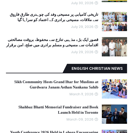
July 30, 2026
تاریخی کامیابی پر مسیحی وفد کی چوہدری طارق فاروق
سے ملاقات، مسیحی برادری کے اعتماد کو سراہا گیا
July 29, 2026
قصور ایک بڑے مذہبی تنازع سے محفوظ، بروقت مصالحتی
اقدامات سے مسیحی و مسلم برادری میں صلح، امن برقرار
July 29, 2026
ENGLISH CHRISTIAN NEWS
Sikh Community Hosts Grand Iftar for Muslims at
Gurdwara Janam Asthan Nankana Sahib
March 11, 2026
Shahbaz Bhatti Memorial Fundraiser and Book
Launch Held in Toronto
March 09, 2026
Youth Conference 2026 Held in Lahore Encouraging