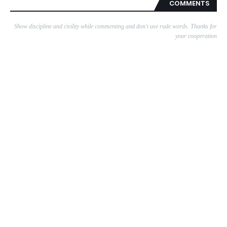
COMMENTS
Show discipline and civility while commenting and don't use rude words. Thanks for
your cooperation