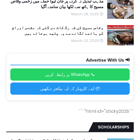
مذہب تبدیل نہ کرنے پر جان لیوا حملے میں زخمی وقاص
مسیح کا ہاتھ سے لکھا بیان سامنے آگیا
March 28, 2025
وقاص مسیح کی شہ رگ کاٹ دی گئی کہ مقدس اوراق
کو ہاتھے لگانے سے وہ پلید ہوجاتے ہیں
March 23, 2025
📢 Advertise With Us
📞 WhatsApp پر رابطہ کریں
📦 اپنے کاروبار کے لیے پیکجز دیکھیں
```
```html id="sticky2026"
SCHOLARSHIPS