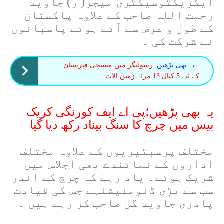
ایگزیکٹوسیکٹری میجر( ر) جاوید
رحمت اللہ صاحب کے علاوہ پاکستان
کے طول و عرض سے آئے ہوئے پاسبانوں
نے شرکت کی ۔
یہ بھی پڑھیں :
رسولنگر میں مسیحی قبرستان
کے لیے 5 کنال 13 مرلہ زمین الاٹ
یہ بھی پڑھیں؛پی اے ایف کورنگی کریک
بیس میں چرچ کا سنگ بیناد رکھ دیا گیا
مختلف پرسبٹیریوں کے علاوہ مختلف
اداروں کے نمائندے بھی اجلاس میں
شریک ہوئے۔ یاد رہے کہ چرچ کے اندر
سب سے بڑی ڈنومنیشنہے جس کی قیادت
پادری جاوید گل صاحب کر رہے ہیں ۔