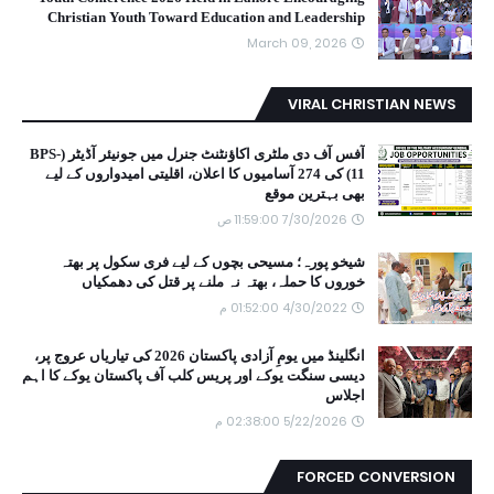
Christian Youth Toward Education and Leadership
March 09, 2026
VIRAL CHRISTIAN NEWS
آفس آف دی ملٹری اکاؤنٹنٹ جنرل میں جونیئر آڈیٹر (BPS-
11) کی 274 آسامیوں کا اعلان، اقلیتی امیدواروں کے لیے
بھی بہترین موقع
7/30/2026 11:59:00 ص
شیخو پورہ؛ مسیحی بچوں کے لیے فری سکول پر بھتہ
خوروں کا حملہ، بھتہ نہ ملنے پر قتل کی دھمکیاں
4/30/2022 01:52:00 م
انگلینڈ میں یومِ آزادی پاکستان 2026 کی تیاریاں عروج پر،
دیسی سنگت یوکے اور پریس کلب آف پاکستان یوکے کا اہم
اجلاس
5/22/2026 02:38:00 م
FORCED CONVERSION