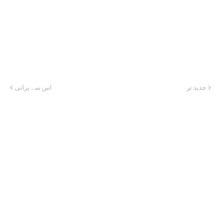
جدید تر
اس سے پرانی