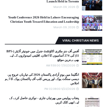
Launch Held in Toronto
March 09, 2026
Youth Conference 2026 Held in Lahore Encouraging
Christian Youth Toward Education and Leadership
March 09, 2026
VIRAL CHRISTIAN NEWS
آفس آف دی ملٹری اکاؤنٹنٹ جنرل میں جونیئر آڈیٹر (BPS-
11) کی 274 آسامیوں کا اعلان، اقلیتی امیدواروں کے لیے
بھی بہترین موقع
7/30/2026 11:59:00 AM
انگلینڈ میں یومِ آزادی پاکستان 2026 کی تیاریاں عروج پر،
دیسی سنگت یوکے اور پریس کلب آف پاکستان یوکے کا اہم
اجلاس
5/22/2026 02:38:00 PM
پنجاب پولیس میں بھرتیاں جاری - نوکری حاصل کرنے کے
لیے ابھی کلک کریں