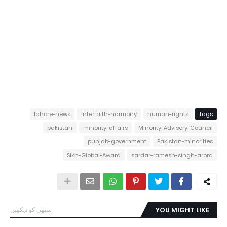
lahore-news
interfaith-harmony
human-rights
Tags
pakistan
minority-affairs
Minority-Advisory-Council
punjab-government
Pakistan-minorities
Sikh-Global-Award
sardar-ramesh-singh-arora
YOU MIGHT LIKE
سبھی کو دیکھیں