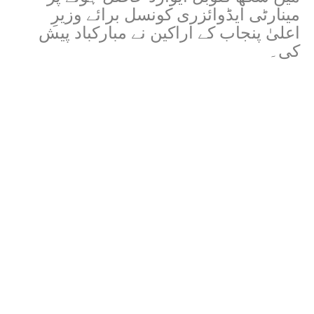
مینارٹی ایڈوائزری کونسل برائے وزیرِ
اعلیٰ پنجاب کے اراکین نے مبارکباد پیش
کی۔