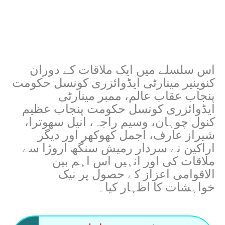
اس سلسلے میں ایک ملاقات کے دوران
کنوینیر مینارٹی ایڈوائزری کونسل حکومت
پنجاب عقاب عالم، ممبر مینارٹی
ایڈوائزری کونسل حکومت پنجاب عظیم
کنول چوہان، وسیم راجہ، انیل سھوترا،
شیراز عارف، اجمل کھوکھر اور دیگر
اراکین نے سردار رمیش سنگھ اروڑا سے
ملاقات کی اور انہیں اس اہم بین
الاقوامی اعزاز کے حصول پر نیک
خواہشات کا اظہار کیا۔