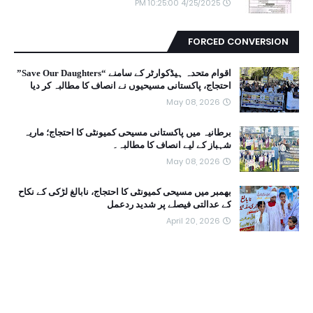
4/25/2025 10:25:00 PM
FORCED CONVERSION
اقوام متحدہ ہیڈکوارٹر کے سامنے “Save Our Daughters”
احتجاج، پاکستانی مسیحیوں نے انصاف کا مطالبہ کر دیا
May 08, 2026
برطانیہ میں پاکستانی مسیحی کمیونٹی کا احتجاج؛ ماریہ
شہباز کے لیے انصاف کا مطالبہ۔
May 08, 2026
بھمبر میں مسیحی کمیونٹی کا احتجاج، نابالغ لڑکی کے نکاح
کے عدالتی فیصلے پر شدید ردعمل
April 20, 2026