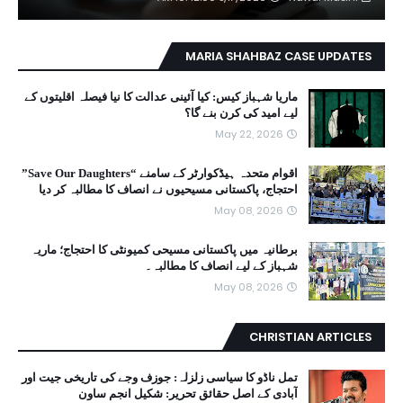
MARIA SHAHBAZ CASE UPDATES
ماریا شہباز کیس: کیا آئینی عدالت کا نیا فیصلہ اقلیتوں کے
لیے امید کی کرن بنے گا؟
May 22, 2026
اقوام متحدہ ہیڈکوارٹر کے سامنے “Save Our Daughters”
احتجاج، پاکستانی مسیحیوں نے انصاف کا مطالبہ کر دیا
May 08, 2026
برطانیہ میں پاکستانی مسیحی کمیونٹی کا احتجاج؛ ماریہ
شہباز کے لیے انصاف کا مطالبہ۔
May 08, 2026
CHRISTIAN ARTICLES
تمل ناڈو کا سیاسی زلزلہ: جوزف وجے کی تاریخی جیت اور
آبادی کے اصل حقائق تحریر: شکیل انجم ساون