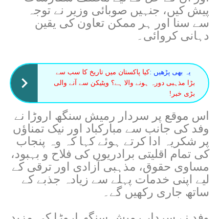
پیش کیں، جنہیں صوبائی وزیر نے توجہ
سے سنا اور ہر ممکن تعاون کی یقین
دہانی کروائی۔
یہ بھی پڑھیں :
کیا پاکستان میں تاریخ کا سب سے
بڑا مذہبی دورہ ہونے والا ہے؟ ویٹیکن سے آنے والی
بڑی خبر!
اس موقع پر سردار رمیش سنگھ اروڑا نے
وفد کی جانب سے مبارکباد اور نیک تمناؤں
پر شکریہ ادا کرتے ہوئے کہا کہ وہ پنجاب
کی تمام اقلیتی برادریوں کی فلاح و بہبود،
مساوی حقوق، مذہبی آزادی اور ترقی کے
لیے اپنی خدمات پہلے سے زیادہ جذبے کے
ساتھ جاری رکھیں گے۔
وفد نے سردار رمیش سنگھ اروڑا کی مزید