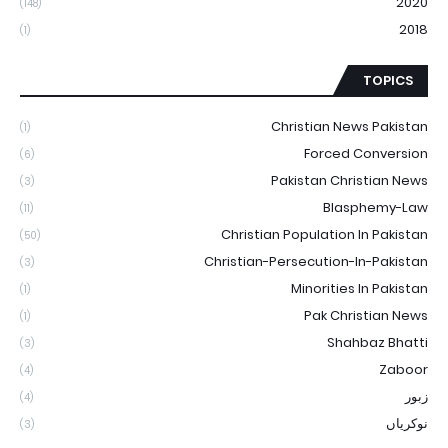
2020
(148)
2018
(1)
TOPICS
Christian News Pakistan
(1)
Forced Conversion
(6)
Pakistan Christian News
(3)
Blasphemy-Law
(11)
Christian Population In Pakistan
(50)
Christian-Persecution-In-Pakistan
(3)
Minorities In Pakistan
(1)
Pak Christian News
(1)
Shahbaz Bhatti
(3)
Zaboor
(4)
زبور
(4)
نوکریاں
(3)