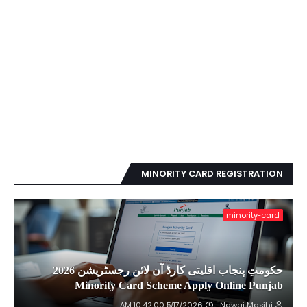
MINORITY CARD REGISTRATION
minority-card
حکومتِ پنجاب اقلیتی کارڈ آن لائن رجسٹریشن 2026
Minority Card Scheme Apply Online Punjab
5/17/2026 10:42:00 AM
Nawai Masihi