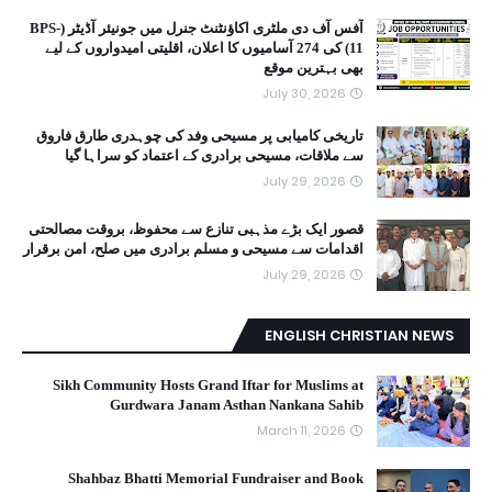
آفس آف دی ملٹری اکاؤنٹنٹ جنرل میں جونیئر آڈیٹر (BPS-
11) کی 274 آسامیوں کا اعلان، اقلیتی امیدواروں کے لیے
بھی بہترین موقع
July 30, 2026
تاریخی کامیابی پر مسیحی وفد کی چوہدری طارق فاروق
سے ملاقات، مسیحی برادری کے اعتماد کو سراہا گیا
July 29, 2026
قصور ایک بڑے مذہبی تنازع سے محفوظ، بروقت مصالحتی
اقدامات سے مسیحی و مسلم برادری میں صلح، امن برقرار
July 29, 2026
ENGLISH CHRISTIAN NEWS
Sikh Community Hosts Grand Iftar for Muslims at
Gurdwara Janam Asthan Nankana Sahib
March 11, 2026
Shahbaz Bhatti Memorial Fundraiser and Book