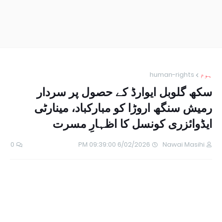
ہوم
human-rights
سکھ گلوبل ایوارڈ کے حصول پر سردار
رمیش سنگھ اروڑا کو مبارکباد، مینارٹی
ایڈوائزری کونسل کا اظہارِ مسرت
0
6/02/2026 09:39:00 PM
Nawai Masihi