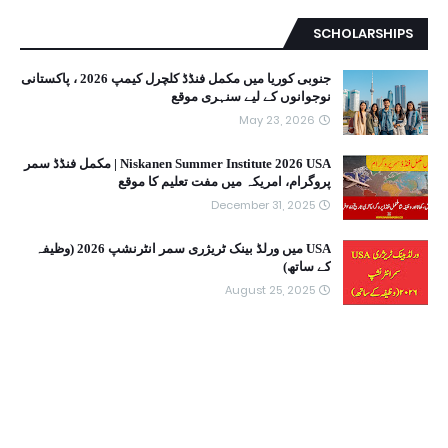
SCHOLARSHIPS
جنوبی کوریا میں مکمل فنڈڈ کلچرل کیمپ 2026 ، پاکستانی
نوجوانوں کے لیے سنہری موقع
May 23, 2026
Niskanen Summer Institute 2026 USA | مکمل فنڈڈ سمر
پروگرام، امریکہ میں مفت تعلیم کا موقع
December 31, 2025
USA میں ورلڈ بینک ٹریژری سمر انٹرنشپ 2026 (وظیفہ
کے ساتھ)
August 25, 2025