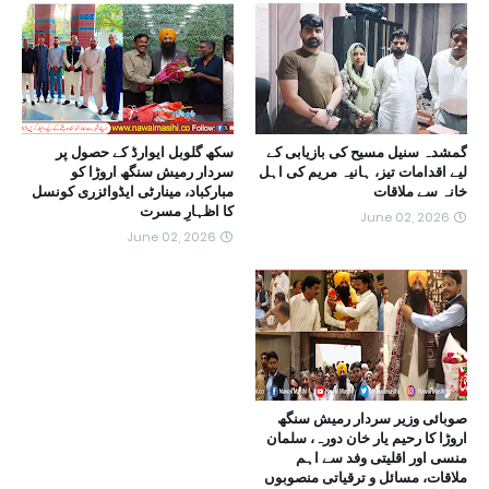
گمشدہ سنیل مسیح کی بازیابی کے
سکھ گلوبل ایوارڈ کے حصول پر
لیے اقدامات تیز، ہانیہ مریم کی اہل
سردار رمیش سنگھ اروڑا کو
خانہ سے ملاقات
مبارکباد، مینارٹی ایڈوائزری کونسل
کا اظہارِ مسرت
June 02, 2026
June 02, 2026
صوبائی وزیر سردار رمیش سنگھ
اروڑا کا رحیم یار خان دورہ، سلمان
منسی اور اقلیتی وفد سے اہم
ملاقات، مسائل و ترقیاتی منصوبوں