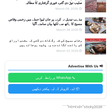
صلیب توڑ دی گئی، فوری گرفتاری کا مطالبہ
March 06, 2026
مذہب تبدیل نہ کرنے پر جان لیوا حملے میں زخمی وقاص
مسیح کا ہاتھ سے لکھا بیان سامنے آگیا
March 28, 2025
وقاص مسیح کی شہ رگ کاٹ دی گئی کہ مقدس اوراق
کو ہاتھے لگانے سے وہ پلید ہوجاتے ہیں
March 23, 2025
📢 Advertise With Us
📞 WhatsApp پر رابطہ کریں
📦 اپنے کاروبار کے لیے پیکجز دیکھیں
```
```html id="sticky2026"