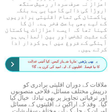
اعزاز نہ صرف سردار رمیش سنگھ
اروڑا کی ذاتی کامیابی ہے بلکہ
پاکستان کی تمام اقلیتی برادریوں
کے لیے بھی باعثِ فخر ہے۔ ان کا
کہنا تھا کہ ایسے اعزازات پاکستان
کے مثبت تشخص اور بین المذاہب ہم
آہنگی کے فروغ میں اہم کردار ادا
کرتے ہیں۔
یہ بھی پڑھیں :
ماریا شہباز کیس: کیا آئینی عدالت
کا نیا فیصلہ اقلیتوں کے لیے امید کی کرن بنے گا؟
ملاقات کے دوران اقلیتی برادری کو
درپیش مختلف مسائل، فلاحی منصوبوں
اور ترقیاتی تجاویز پر بھی تبادلۂ خیال کیا
گیا۔ وفد کے اراکین نے اقلیتوں کے مسائل
اور ان کے حل کے لیے مختلف سفارشات