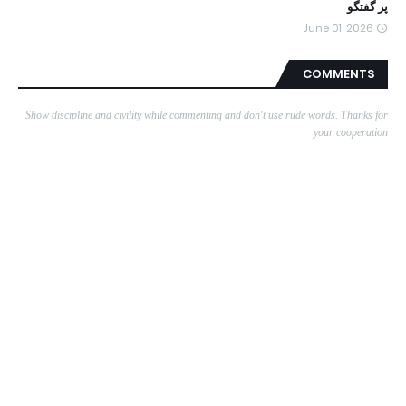
پر گفتگو
June 01, 2026
COMMENTS
Show discipline and civility while commenting and don't use rude words. Thanks for
your cooperation