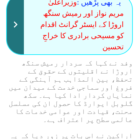
یہ بھی پڑھیں :
وزیراعلیٰ
مریم نواز اور رمیش سنگھ
اروڑا کے ایسٹر گرانٹ اقدام
کو مسیحی برادری کا خراجِ
تحسین
وفد نے کہا کہ سردار رمیش سنگھ
اروڑا نے اقلیتوں کے حقوق کے
تحفظ، بین المذاہب ہم آہنگی کے
فروغ اور سماجی خدمت کے میدان میں
نمایاں کردار ادا کیا ہے۔ سکھ
گلوبل ایوارڈ کا حصول ان کی مسلسل
محنت، قیادت اور عوامی خدمات کا
عالمی سطح پر اعتراف ہے۔
اراکین نے اس بات پر زور دیا کہ یہ