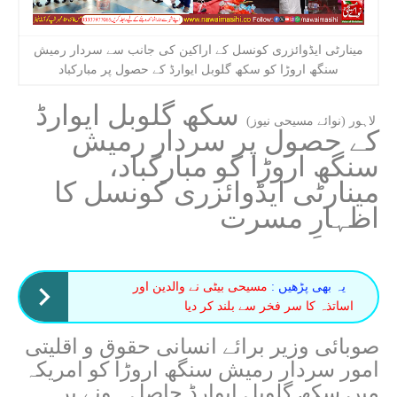
مینارٹی ایڈوائزری کونسل کے اراکین کی جانب سے سردار رمیش
سنگھ اروڑا کو سکھ گلوبل ایوارڈ کے حصول پر مبارکباد
سکھ گلوبل ایوارڈ
لاہور (نوائے مسیحی نیوز)
کے حصول پر سردار رمیش
سنگھ اروڑا کو مبارکباد،
مینارٹی ایڈوائزری کونسل کا
اظہارِ مسرت
یہ بھی پڑھیں :
مسیحی بیٹی نے والدین اور
اساتذہ کا سر فخر سے بلند کر دیا
صوبائی وزیر برائے انسانی حقوق و اقلیتی
امور سردار رمیش سنگھ اروڑا کو امریکہ
میں سکھ گلوبل ایوارڈ حاصل ہونے پر