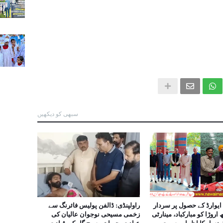
سبھی کو دیکھیں
ایوارڈ کے حصول پر سردار
راولپنڈی: ڈالفن پولیس فائرنگ سے
روڑا کو مبارکباد، مینارٹی
زخمی مسیحی نوجوان عالیان کی