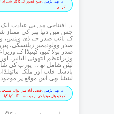
یہ بھی پڑھیں :
ضلع قصور کے ڈاکٹر شہزاد ع
کر لی
یہ افتتاحی مذہبی عبادت ایک
جس میں دنیا بھر کی ممتاز 
کے نائب صدر جے ڈی وینس، وزی
صدر وولودیمیر زیلنسکی، پیرو ک
صدر بولا ٹنبو، کینیڈا کے وزیر
وزیراعظم انتھونی البانیز، او
لیئن شامل تھے۔ یورپ کی شا
بادشاہ فلپ اور ملکہ ماتھلڈا، 
لیتیثیا بھی اس موقع پر موجود 
یہ بھی پڑھیں :
فیصل آباد میں نوائے مسیحی
کو ڈیجیٹل میڈیا کی اہمیت سے آگاہ کیا گیا