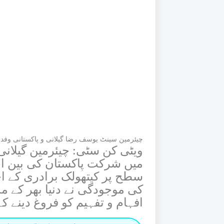
چیئرمین سینٹ یوسف رضا گیلانی و پاکستانی وف
ویٹی کن سٹی: چیئرمین گیلان
میں شرکت پاکستان کی بین ال
سطح پر کیتھولک برادری کے ا
کی موجودگی نے دنیا بھر کے م
افہام و تفہیم کو فروغ دینے کے