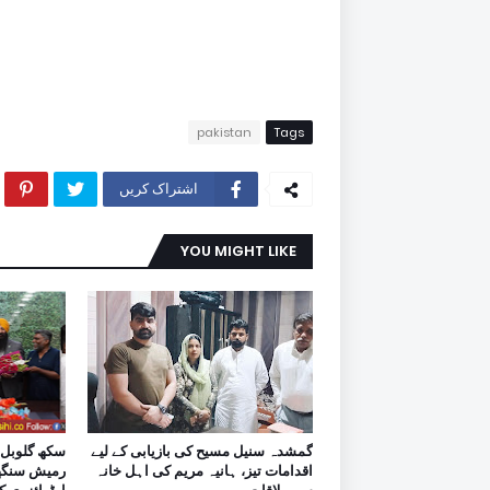
pakistan
Tags
اشتراک کریں
YOU MIGHT LIKE
گمشدہ سنیل مسیح کی بازیابی کے لیے
سکھ گلوبل 
اقدامات تیز، ہانیہ مریم کی اہل خانہ
رمیش سنگھ ا