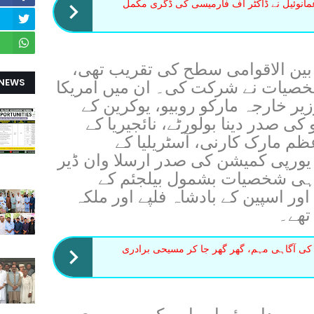
مانوئیل نے ڈاکٹر آف فارمیسی کی ڈگری مکمل
 بین الاقوامی سطح کی تقریب تھی،
 NEWS
شخصیات نے شرکت کی۔ ان میں امریکا
ر خارجہ مارکو روبیو، یوکرین کے
ی صدر دینا بولورٹے، نائجیریا کے
اعظم مارک کارنی، آسٹریلیا کے
ر یورپی کمیشن کی صدر ارسلا وان ڈیر
ہی شخصیات بشمول بیلجئم کے
اور اسپین کے بادشاہ فلپے اور ملکہ
تھے۔
 کی آگاہی مہم، گھر گھر جا کر مسیحی برادری