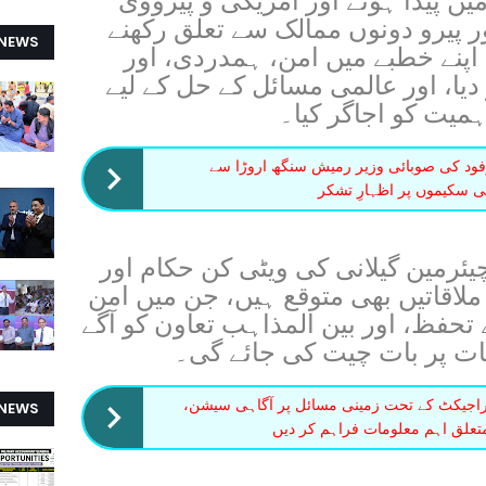
یں پیدا ہوئے اور امریکی و پیرووی
 پیرو دونوں ممالک سے تعلق رکھنے
 NEWS
 اپنے خطبے میں امن، ہمدردی، اور
یا، اور عالمی مسائل کے حل کے لیے
ہمیت کو اجاگر کیا۔
فود کی صوبائی وزیر رمیش سنگھ اروڑا سے
تی سکیموں پر اظہارِ تشکر
یئرمین گیلانی کی ویٹی کن حکام اور
لاقاتیں بھی متوقع ہیں، جن میں امن
 تحفظ، اور بین المذاہب تعاون کو آگے
ت پر بات چیت کی جائے گی۔
یں پلس پراجیکٹ کے تحت زمینی مسائل پر آگاہی سیشن،
 NEWS
تعلق اہم معلومات فراہم کر دیں