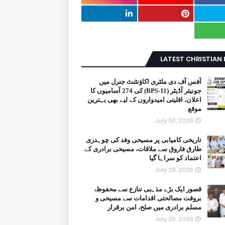
LATEST CHRISTIAN
آفس آف دی ملٹری اکاؤنٹنٹ جنرل میں
جونیئر آڈیٹر (BPS-11) کی 274 آسامیوں کا
اعلان، اقلیتی امیدواروں کے لیے بھی بہترین
موقع
July 30, 2026
تاریخی کامیابی پر مسیحی وفد کی چوہدری
طارق فاروق سے ملاقات، مسیحی برادری کے
اعتماد کو سراہا گیا
July 29, 2026
قصور ایک بڑے مذہبی تنازع سے محفوظ،
بروقت مصالحتی اقدامات سے مسیحی و
مسلم برادری میں صلح، امن برقرار
July 29, 2026