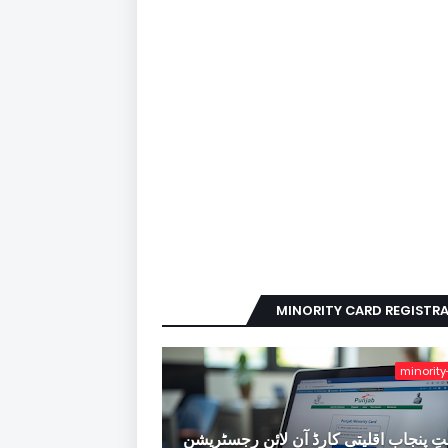
MINORITY CARD REGISTR
minority
ِ پنجاب اقلیتی کارڈ آن لائن رجسٹریشن