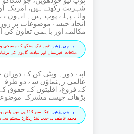
پوپ لیو چودھویں، جو شکاگو م
شہریت رکھتے ہیں، امریکہ اور
والے پہلے پوپ ہیں۔ انہوں نے
اتحاد جیسے موضوعات پر زور د
مکالمے اور باہمی تعاون کی ا
یہ بھی پڑھیں :
ٹوبہ ٹیک سنگھ کے مسیحی و
ملاقات، قبرستان اور عبادت گاہوں کی ترقیا
اپنے دورہ ویٹی کن کے دوران چ
عالمی رہنماؤں سے دو طرفہ م
کے فروغ، اقلیتوں کے حقوق کے
بڑھانے جیسے مشترکہ موضوعا
یہ بھی پڑھیں :
چک نمبر 113 پی م
محمد عاطف نے جدید لینڈ ریکارڈ سسٹم سے م