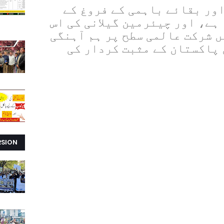
ور بقائے باہمی کے فروغ کے
ہے، اور چیئرمین گیلانی کی اس
 شرکت عالمی سطح پر ہم آہنگی
 پاکستان کے مثبت کردار کی
RSION