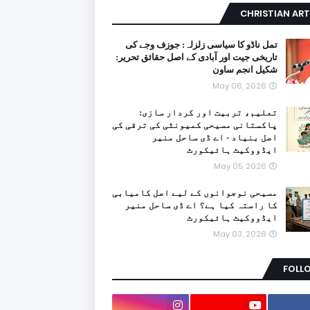
CHRISTIAN ART
تمل ناڈو کا سیاسی زلزلہ: جوزف وجے کی
تاریخی جیت اور آبادی کے اصل حقائق تحریر:
شکیل انجم ساون
May 06, 2026
تعلیم، تربیت اور کردار سازی:
پاکستانی مسیحی کمیونٹی کی ترقی کی
اصل بنیاد - اے ڈی ساحل منیر
ایڈووکیٹ ہائیکورٹ
May 05, 2026
مسیحی نوجوانوں کے لیے اصل کامیابی
کا راستہ کیا ہے؟ اے ڈی ساحل منیر
ایڈووکیٹ ہائیکورٹ
May 03, 2026
FOLL