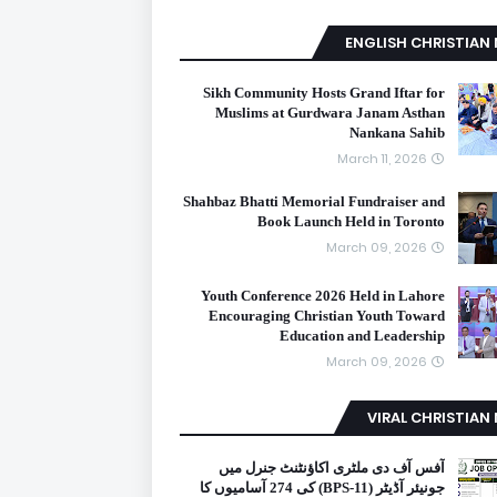
ENGLISH CHRISTIAN
Sikh Community Hosts Grand Iftar for
Muslims at Gurdwara Janam Asthan
Nankana Sahib
March 11, 2026
Shahbaz Bhatti Memorial Fundraiser and
Book Launch Held in Toronto
March 09, 2026
Youth Conference 2026 Held in Lahore
Encouraging Christian Youth Toward
Education and Leadership
March 09, 2026
VIRAL CHRISTIAN
آفس آف دی ملٹری اکاؤنٹنٹ جنرل میں
جونیئر آڈیٹر (BPS-11) کی 274 آسامیوں کا