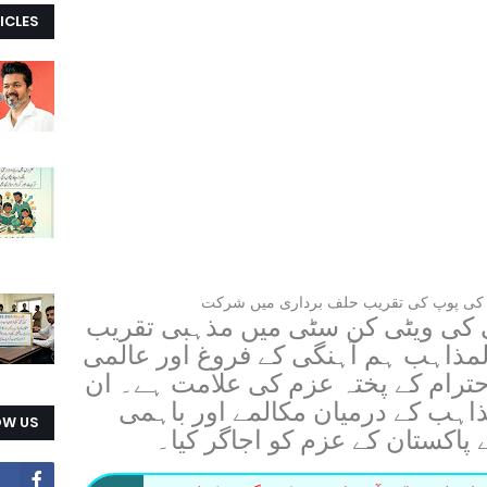
ICLES
د کی پوپ کی تقریب حلف برداری میں شرکت
ی کی ویٹی کن سٹی میں مذہبی تقریب
مذاہب ہم آہنگی کے فروغ اور عالمی
حترام کے پختہ عزم کی علامت ہے۔ ان
ذاہب کے درمیان مکالمے اور باہمی
OW US
 پاکستان کے عزم کو اجاگر کیا۔