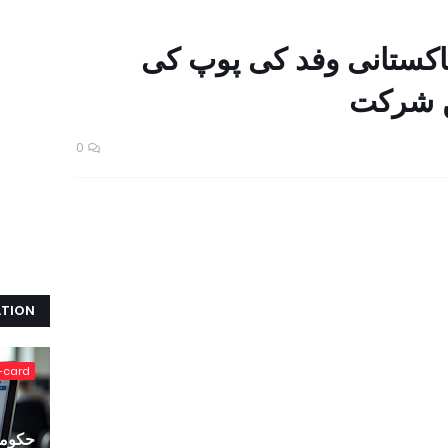
کستانی وفد کی پوپ کی
ں شرکت
0
ATION
-card
حکومت