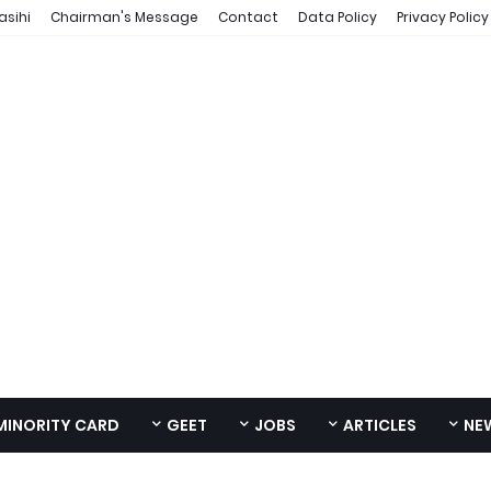
asihi
Chairman's Message
Contact
Data Policy
Privacy Policy
MINORITY CARD
GEET
JOBS
ARTICLES
NE