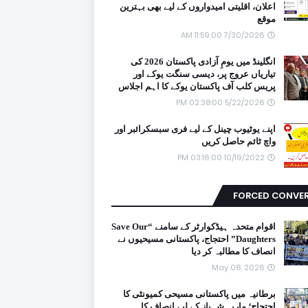
اعلان، اقلیتی امیدواروں کے لیے بھی بہترین
موقع
7/30/2026 11:59:00 AM
انگلینڈ میں یومِ آزادی پاکستان 2026 کی
تیاریاں عروج پر، دیسی سنگت یوکے اور
پریس کلب آف پاکستان یوکے کا اہم اجلاس
5/22/2026 02:38:00 PM
اپنے یوٹیوب چینل کے لیے فری سبسکرائبر اور
واچ ٹائم حاصل کریں
10/19/2022 03:16:00 PM
FORCED CONVE
اقوام متحدہ ہیڈکوارٹر کے سامنے “Save Our
Daughters” احتجاج، پاکستانی مسیحیوں نے
انصاف کا مطالبہ کر دیا
May 08, 2026
برطانیہ میں پاکستانی مسیحی کمیونٹی کا
احتجاج؛ ماریہ شہباز کے لیے انصاف کا