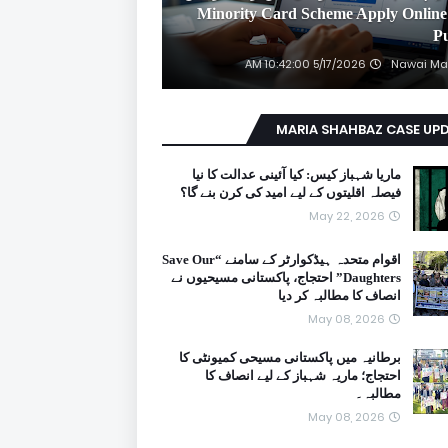
2026 Minority Card Scheme Apply Online
P
5/17/2026 10:42:00 AM
Nawai Ma
MARIA SHAHBAZ CASE UP
ماریا شہباز کیس: کیا آئینی عدالت کا نیا
فیصلہ اقلیتوں کے لیے امید کی کرن بنے گا؟
May 22, 2026
اقوام متحدہ ہیڈکوارٹر کے سامنے “Save Our
Daughters” احتجاج، پاکستانی مسیحیوں نے
انصاف کا مطالبہ کر دیا
May 08, 2026
برطانیہ میں پاکستانی مسیحی کمیونٹی کا
احتجاج؛ ماریہ شہباز کے لیے انصاف کا
مطالبہ۔
May 08, 2026