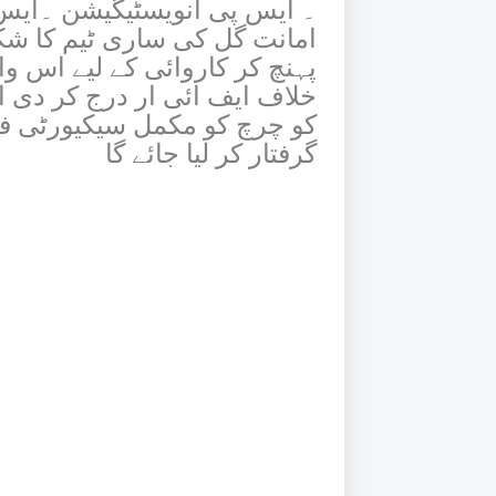
۔ ایس پی انویسٹیگیشن ۔ایس ا
امانت گل کی ساری ٹیم کا شکر
پہنچ کر کاروائی کے لیے اس واق
خلاف ایف ائی ار درج کر دی او
کو چرچ کو مکمل سیکیورٹی فر
گرفتار کر لیا جائے گا