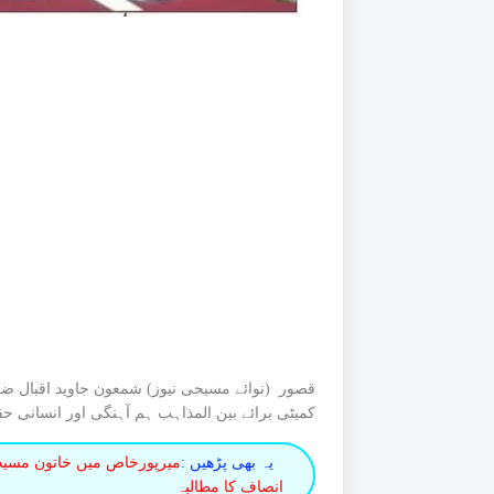
قصور (نوائے مسیحی نیوز) شمعون جاوید اقبال ضل
کمیٹی برائے بین المذاہب ہم آہنگی اور انسانی ح
یہ بھی پڑھیں :
میرپورخاص میں خاتون مسیحی
انصاف کا مطالبہ