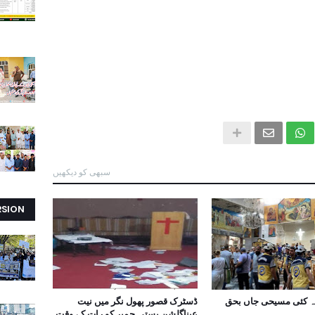
سبھی کو دیکھیں
RSION
ہ کئی مسیحی جاں بحق
ڈسٹرک قصور پھول نگر میں نیت
عیناگلشن بستی جمبر کو رات کے وقت