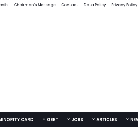
asihi
Chairman's Message
Contact
Data Policy
Privacy Policy
MINORITY CARD
GEET
JOBS
ARTICLES
NE