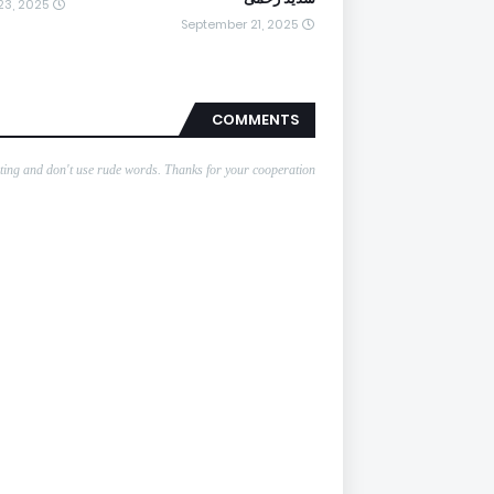
23, 2025
September 21, 2025
COMMENTS
nting and don't use rude words. Thanks for your cooperation