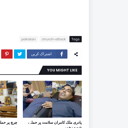
pakistan
church-attack
Tags
اشتراک کریں
YOU MIGHT LIKE
پادری ملک کامران سلامت پر حملہ،
چرچ پر حمل
شدید زخمی