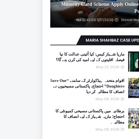
2026 Minority Card Scheme Apply Online
P
5/17/2026 10:42:00 AM
Nawai Ma
MARIA SHAHBAZ CASE UP
ماریا شہباز کیس: کیا آئینی عدالت کا نیا
فیصلہ اقلیتوں کے لیے امید کی کرن بنے گا؟
May 22, 2026
اقوام متحدہ ہیڈکوارٹر کے سامنے “Save Our
Daughters” احتجاج، پاکستانی مسیحیوں نے
انصاف کا مطالبہ کر دیا
May 08, 2026
برطانیہ میں پاکستانی مسیحی کمیونٹی کا
احتجاج؛ ماریہ شہباز کے لیے انصاف کا
مطالبہ۔
May 08, 2026