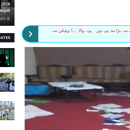
unjab
sihi
 سے بڑا مذہبی دورہ ہونے والا ہے؟ ویٹیکن سے
DATES