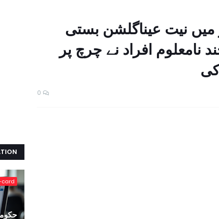
میں نیت عیناگلشن بستی
 نامعلوم افراد نے چرچ پر
کی
0
ATION
-card
حکومت