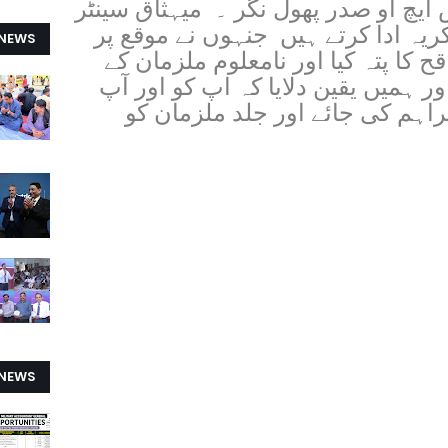
یچ او صدر پھول نگر ۔ میہثاق سینٹر
یہ ادا کرتے ہیں جنہوں نے موقع پر
 NEWS
ح کا پتہ کیا اور نامعلوم ملزمان کے
ر ہمیں یقین دلایا کہ اپ کو اور آپ
اہم کی جائے اور جلد ملزمان کو
 NEWS