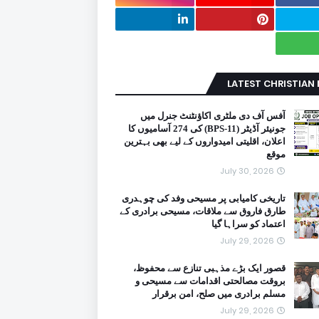
LATEST CHRISTIAN
آفس آف دی ملٹری اکاؤنٹنٹ جنرل میں
جونیئر آڈیٹر (BPS-11) کی 274 آسامیوں کا
اعلان، اقلیتی امیدواروں کے لیے بھی بہترین
موقع
July 30, 2026
تاریخی کامیابی پر مسیحی وفد کی چوہدری
طارق فاروق سے ملاقات، مسیحی برادری کے
اعتماد کو سراہا گیا
July 29, 2026
قصور ایک بڑے مذہبی تنازع سے محفوظ،
بروقت مصالحتی اقدامات سے مسیحی و
مسلم برادری میں صلح، امن برقرار
July 29, 2026