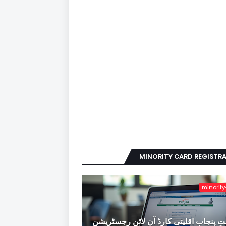
MINORITY CARD REGISTR
minority
ِ پنجاب اقلیتی کارڈ آن لائن رجسٹریشن