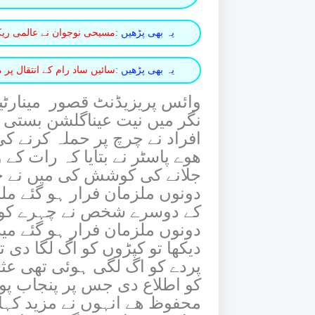
یہ بھی پڑھیں :
مسیحی نوجوان نے عالمی ریکار
یہ بھی پڑھیں :
سائیں ساد رام کے انتقال پر
وائس پریزیڈنٹ قصور مینارٹی
نگر میں نیت عیناگلشن بستی 
افراد نے چرچ پر حملہ کرنے
ھوے پاسٹر نے بتایا کہ رات کے 
جلانے کی کوشش کی میں نے ج
دونوں ملزمان فرار ہو گئے ملز
کے دوسرے شخص نے چہرے کو پڑے
دونوں ملزمان فرار ہو گئے می
دیکھا تو کپڑوں کو اگ لگا دی 
پردے کو اگ لگی ہوئی تھی عثما
کو اطلاع دی جس پر پنجاب پ
محفوظ ھے انہوں نے مزید کہا