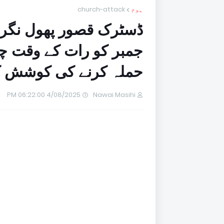
ہوم
church-attack
ڈسٹرک قصور پھول نگر 
جمبر کو رات کے وقت چند
حملہ کرنے کی کوشش 
4/08/2025 06:22:00 PM
Nawai Masihi