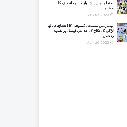
احتجاج؛ ماریہ شہباز کے لیے انصاف کا
مطالبہ۔
May 08, 2026
بھمبر میں مسیحی کمیونٹی کا احتجاج، نابالغ
لڑکی کے نکاح کے عدالتی فیصلے پر شدید
ردعمل
April 20, 2026