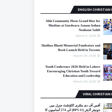
ENGLISH CHRISTIAN
Sikh Community Hosts Grand Iftar for
Muslims at Gurdwara Janam Asthan
Nankana Sahib
March 11, 2026
Shahbaz Bhatti Memorial Fundraiser and
Book Launch Held in Toronto
March 09, 2026
Youth Conference 2026 Held in Lahore
Encouraging Christian Youth Toward
Education and Leadership
March 09, 2026
VIRAL CHRISTIAN
آفس آف دی ملٹری اکاؤنٹنٹ جنرل میں
جونیئر آڈیٹر (BPS-11) کی 274 آسامیوں کا