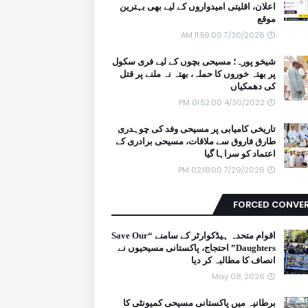
اعلان، اقلیتی امیدواروں کے لیے بھی بہترین
موقع
7/30/2026 11:59:00 AM
شیخو پورہ؛ مسیحی بچوں کے لیے فری سکول
پر بھتہ خوروں کا حملہ، بھتہ نہ ملنے پر قتل
کی دھمکیاں
4/30/2022 01:52:00 PM
تاریخی کامیابی پر مسیحی وفد کی چوہدری
طارق فاروق سے ملاقات، مسیحی برادری کے
اعتماد کو سراہا گیا
7/29/2026 02:18:00 PM
FORCED CONVE
اقوام متحدہ ہیڈکوارٹر کے سامنے “Save Our
Daughters” احتجاج، پاکستانی مسیحیوں نے
انصاف کا مطالبہ کر دیا
May 08, 2026
برطانیہ میں پاکستانی مسیحی کمیونٹی کا