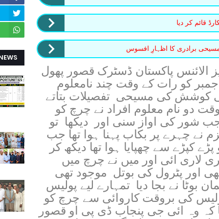
ڈ قائم کر دیا
 مسیحی برادری کا اظہارِ افسوس
 NEWS
ز الائنس پاکستان ڈسٹرک قصور پھول
جمبر کو رات کے وقت چند نامعلوم
 کی کوشش کی مسیحی تفصیلات بتاتے
وقت دو نام معلوم افراد نے چرچ کو
ب شور کی اواز سنی اور دیکھا تو
م نے چہرے پر بکاب پہنا ہوا تھا جب
 کپڑے سے چھپایا ہوا تھا دیکھ کر
ری لاری ائی اور میں نے چرچ میں
تھی اور پٹرول کی بوتل موجود تھی
ن بوٹا نے بجا دیا تمہارے لیے پولیس
ولیس کی بروقت کاروائی سے چرچ کو
 کہ وہ ائی جی پنجاب ڈی پی او قصور