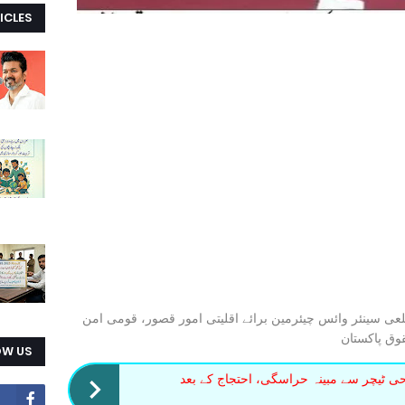
ICLES
عی سینئر وائس چیئرمین برائے اقلیتی امور قصور، قومی امن
قوق پاکستان
OW US
 ٹیچر سے مبینہ حراسگی، احتجاج کے بعد