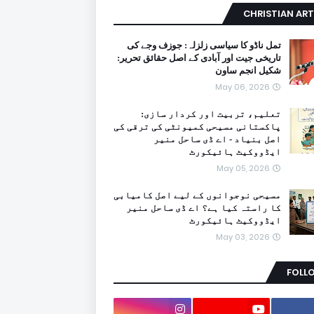
CHRISTIAN ART
تمل ناڈو کا سیاسی زلزلہ: جوزف وجے کی
تاریخی جیت اور آبادی کے اصل حقائق تحریر:
شکیل انجم ساون
May 06, 2026
تعلیم، تربیت اور کردار سازی:
پاکستانی مسیحی کمیونٹی کی ترقی کی
اصل بنیاد - اے ڈی ساحل منیر
ایڈووکیٹ ہائیکورٹ
May 05, 2026
مسیحی نوجوانوں کے لیے اصل کامیابی
کا راستہ کیا ہے؟ اے ڈی ساحل منیر
ایڈووکیٹ ہائیکورٹ
May 03, 2026
FOLL