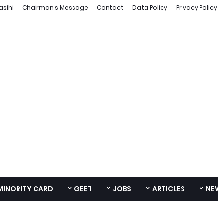
asihi
Chairman's Message
Contact
Data Policy
Privacy Policy
MINORITY CARD
GEET
JOBS
ARTICLES
NE