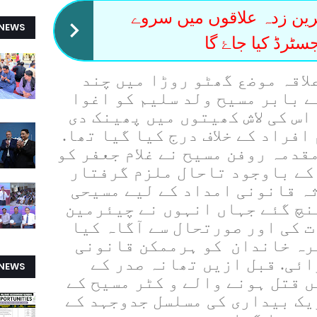
رین زدہ علاقوں میں سروے
 NEWS
سٹرڈ کیا جاۓ گا
اقہ موضع گھٹو روڑا میں چند
 بابر مسیح ولد سلیم کو اغوا
اس کی لاش کھیتوں میں پھینک دی
افراد کے خلاف درج کیا گیا تھا.
قدمہ روفن مسیح نے غلام جعفر کو
کے باوجود تاحال ملزم گرفتار
ہ قانونی امداد کے لیے مسیحی
نچ گئے جہاں انہوں نے چیئرمین
ت کی اور صورتحال سے آگاہ کیا
رہ خاندان کو ہرممکن قانونی
ئی. قبل ازیں تھانہ صدر کے
 NEWS
ں قتل ہونے والے و کٹر مسیح کے
یک بیداری کی مسلسل جدوجہد کے