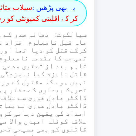
یہ بھی پڑھیں :
سیلاب متاث
کر کے اقلیتی کمیونٹی کو رج
سیالکوٹ: تھانہ صدر کے عل
ماہ قبل نامعلوم افراد نے
کرکے قتل کر دیا تھا اور 
تھی جس کا مقدمہ نامعلوم 
تاہم بعد از تحقیق مدعی م
قاتل نامزد کیا نامزدگی 
نہیں ہو سکا مقتول کے ورث
تحریک بیداری کے دفتر پہ
ڈاکٹر عادل غوری سے ملاقا
ڈاکٹر عادل غوری نے متاث
امداد کی یقین دہانی کروا
علاقہ کوٹلہ امباں والا می
قاتلوں کو بھی مسیحی تحر