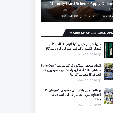
2026 Minority Card Scheme Apply Online
P
5/17/2026 10:42:00 AM
Nawai Ma
MARIA SHAHBAZ CASE UP
ماریا شہباز کیس: کیا آئینی عدالت کا نیا
فیصلہ اقلیتوں کے لیے امید کی کرن بنے گا؟
May 22, 2026
اقوام متحدہ ہیڈکوارٹر کے سامنے “Save Our
Daughters” احتجاج، پاکستانی مسیحیوں نے
انصاف کا مطالبہ کر دیا
May 08, 2026
برطانیہ میں پاکستانی مسیحی کمیونٹی کا
احتجاج؛ ماریہ شہباز کے لیے انصاف کا
مطالبہ۔
May 08, 2026