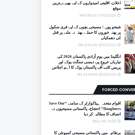
اعلان، اقلیتی امیدواروں کے لیے بھی بہترین
موقع
7/30/2026 11:59:00 AM
شیخو پورہ؛ مسیحی بچوں کے لیے فری سکول
پر بھتہ خوروں کا حملہ، بھتہ نہ ملنے پر قتل
کی دھمکیاں
4/30/2022 01:52:00 PM
انگلینڈ میں یومِ آزادی پاکستان 2026 کی
تیاریاں عروج پر، دیسی سنگت یوکے اور
پریس کلب آف پاکستان یوکے کا اہم اجلاس
5/22/2026 02:38:00 PM
FORCED CONVE
اقوام متحدہ ہیڈکوارٹر کے سامنے “Save Our
Daughters” احتجاج، پاکستانی مسیحیوں نے
انصاف کا مطالبہ کر دیا
May 08, 2026
برطانیہ میں پاکستانی مسیحی کمیونٹی کا