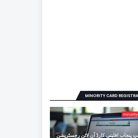
MINORITY CARD REGISTR
minority
ِ پنجاب اقلیتی کارڈ آن لائن رجسٹریشن