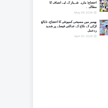
احتجاج؛ ماریہ شہباز کے لیے انصاف کا
مطالبہ۔
May 08, 2026
بھمبر میں مسیحی کمیونٹی کا احتجاج، نابالغ
لڑکی کے نکاح کے عدالتی فیصلے پر شدید
ردعمل
April 20, 2026