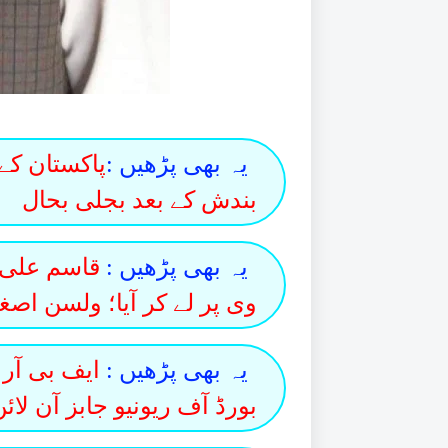
یہ بھی پڑھیں :
پاکستان کے
بندش کے بعد بجلی بحال
یہ بھی پڑھیں :
قاسم علی ش
وی پر لے کر آیا؛ ولسن اصغر
یہ بھی پڑھیں :
بورڈ آف ریونیو جابز آن لائ