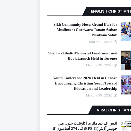
ENGLISH CHRISTIAN
Sikh Community Hosts Grand Iftar for
Muslims at Gurdwara Janam Asthan
Nankana Sahib
March 11, 2026
Shahbaz Bhatti Memorial Fundraiser and
Book Launch Held in Toronto
March 09, 2026
Youth Conference 2026 Held in Lahore
Encouraging Christian Youth Toward
Education and Leadership
March 09, 2026
VIRAL CHRISTIAN
آفس آف دی ملٹری اکاؤنٹنٹ جنرل میں
جونیئر آڈیٹر (BPS-11) کی 274 آسامیوں کا