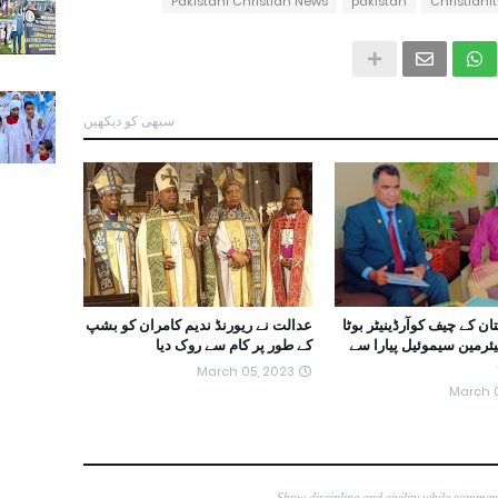
Pakistani Christian News
pakistan
Christianit
سبھی کو دیکھیں
کستان کے چیف کوآرڈینیٹر بوٹا
عدالت نے ریورنڈ ندیم کامران کو بشپ
یئرمین سیموئیل پیارا سے
کے طور پر کام سے روک دیا
March 05, 2023
March 0