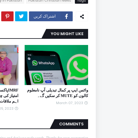
y in Pakistan
Pakistan Christian News
Tags
اشتراک کریں
YOU MIGHT LIKE
واٹس ایپ پر کمال تبدیلی آپ نامعلوم
IMRFپا
کالوں کو MUTE کر سکیں گے۔
امتیاز کی چ
اہم ملاقات
March 07, 2023
5, 2023
COMMENTS