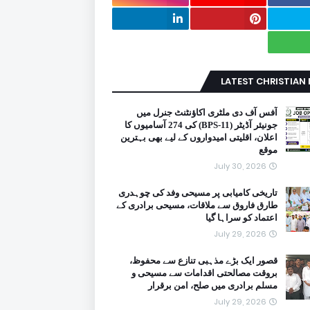
LATEST CHRISTIAN
آفس آف دی ملٹری اکاؤنٹنٹ جنرل میں
جونیئر آڈیٹر (BPS-11) کی 274 آسامیوں کا
اعلان، اقلیتی امیدواروں کے لیے بھی بہترین
موقع
July 30, 2026
تاریخی کامیابی پر مسیحی وفد کی چوہدری
طارق فاروق سے ملاقات، مسیحی برادری کے
اعتماد کو سراہا گیا
July 29, 2026
قصور ایک بڑے مذہبی تنازع سے محفوظ،
بروقت مصالحتی اقدامات سے مسیحی و
مسلم برادری میں صلح، امن برقرار
July 29, 2026