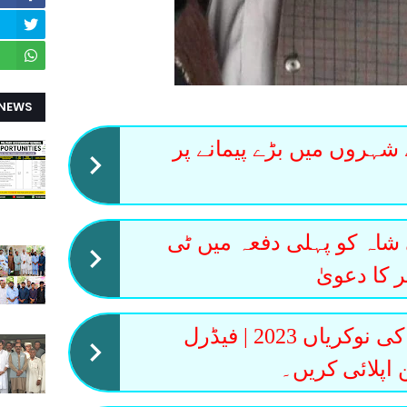
 NEWS
 شہروں میں بڑے پیمانے پر
اہ کو پہلی دفعہ میں ٹی
 کا دعویٰ
ایف بی آر کی نوکریاں 2023 | فیڈرل
ن اپلائی کریں۔