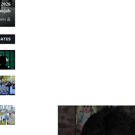
unjab
sihi
DATES