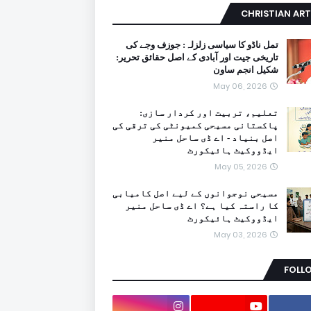
CHRISTIAN ART
تمل ناڈو کا سیاسی زلزلہ: جوزف وجے کی
تاریخی جیت اور آبادی کے اصل حقائق تحریر:
شکیل انجم ساون
May 06, 2026
تعلیم، تربیت اور کردار سازی:
پاکستانی مسیحی کمیونٹی کی ترقی کی
اصل بنیاد - اے ڈی ساحل منیر
ایڈووکیٹ ہائیکورٹ
May 05, 2026
مسیحی نوجوانوں کے لیے اصل کامیابی
کا راستہ کیا ہے؟ اے ڈی ساحل منیر
ایڈووکیٹ ہائیکورٹ
May 03, 2026
FOLL