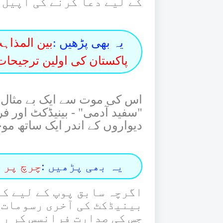
کے لیے دعا کرنے کی اپیل 
یہ بھی پڑھیں :
بین المذاہب
پاکستان کی اولین ترجیحا
اس کی موت سے ایک بے مثال 
"سفید آدمی" - بینیڈکٹ اور 
دیواروں کے اندر ایک ساتھ مو
یہ بھی پڑھیں :
چرچ پر ح
اگرچہ سابق پوپ کے لیے ک
بینیڈکٹ کی آخری رسومات 
جس کی صدارت فرانسس کر رہ