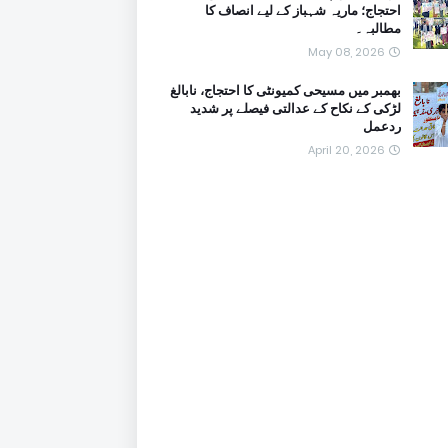
احتجاج؛ ماریہ شہباز کے لیے انصاف کا
مطالبہ۔
May 08, 2026
بھمبر میں مسیحی کمیونٹی کا احتجاج، نابالغ
لڑکی کے نکاح کے عدالتی فیصلے پر شدید
ردعمل
April 20, 2026