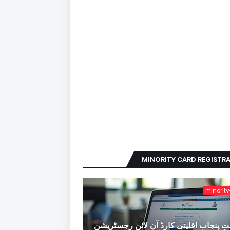
MINORITY CARD REGISTR
minority
ِ پنجاب اقلیتی کارڈ آن لائن رجسٹریشن