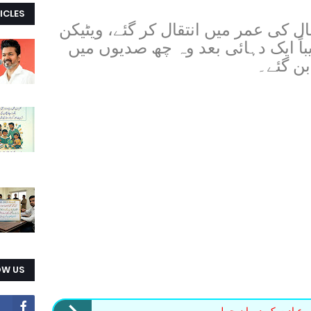
ICLES
 پوپ بینیڈکٹ XVI 95 سال کی عمر میں انتقال کر گئے، ویٹیکن
یباً ایک دہائی بعد وہ چھ صدیوں میں
بن گئے۔
OW US