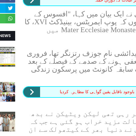
ر عبادت کے دوران حملہ
 نے ایک بیان میں کہا، "افسوس کے
ساتھ میں آپ کو مطلع کرتا ہوں کہ پوپ ایمریٹس، بینیڈکٹ XVI، کا
آج صبح 9:34 پر ویٹیکن میں Mater Ecclesiae Monastery میں
 NEWS
دائشی نام جوزف رتزنگر تھا، فروری
ستعفی ہونے کے صدمے کے فیصلے کے بعد
 سابقہ ​​کانونٹ میں پرسکون زندگی
اوجود ناقابل یقین گواہی کا مظاہرہ کردیا
ر رہی تھی لیکن ویٹیکن نے بدھ
الت مزید خراب ہو گئی ہے جب کہ
نے دنیا بھر کے کیتھولک سے ان