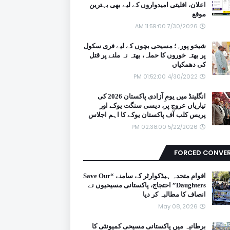
اعلان، اقلیتی امیدواروں کے لیے بھی بہترین
موقع
7/30/2026 11:59:00 AM
شیخو پورہ؛ مسیحی بچوں کے لیے فری سکول
پر بھتہ خوروں کا حملہ، بھتہ نہ ملنے پر قتل
کی دھمکیاں
4/30/2022 01:52:00 PM
انگلینڈ میں یومِ آزادی پاکستان 2026 کی
تیاریاں عروج پر، دیسی سنگت یوکے اور
پریس کلب آف پاکستان یوکے کا اہم اجلاس
5/22/2026 02:38:00 PM
FORCED CONVE
اقوام متحدہ ہیڈکوارٹر کے سامنے “Save Our
Daughters” احتجاج، پاکستانی مسیحیوں نے
انصاف کا مطالبہ کر دیا
May 08, 2026
برطانیہ میں پاکستانی مسیحی کمیونٹی کا