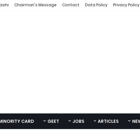
asihi
Chairman's Message
Contact
Data Policy
Privacy Policy
MINORITY CARD
GEET
JOBS
ARTICLES
NE