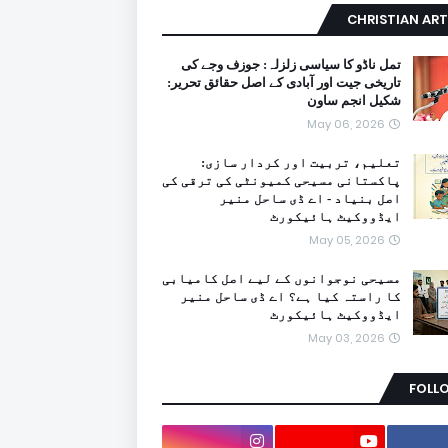
CHRISTIAN ART
تمل ناڈو کا سیاسی زلزلہ: جوزف وجے کی
تاریخی جیت اور آبادی کے اصل حقائق تحریر:
شکیل انجم ساون
May 06, 2026
تعلیم، تربیت اور کردار سازی:
پاکستانی مسیحی کمیونٹی کی ترقی کی
اصل بنیاد - اے ڈی ساحل منیر
ایڈووکیٹ ہائیکورٹ
May 05, 2026
مسیحی نوجوانوں کے لیے اصل کامیابی
کا راستہ کیا ہے؟ اے ڈی ساحل منیر
ایڈووکیٹ ہائیکورٹ
May 03, 2026
FOLL