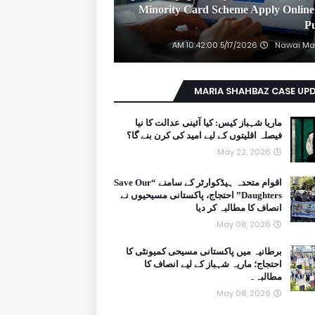
2026 Minority Card Scheme Apply Online
P
5/17/2026 10:42:00 AM
Nawai Ma
MARIA SHAHBAZ CASE UP
ماریا شہباز کیس: کیا آئینی عدالت کا نیا
فیصلہ اقلیتوں کے لیے امید کی کرن بنے گا؟
May 22, 2026
اقوام متحدہ ہیڈکوارٹر کے سامنے “Save Our
Daughters” احتجاج، پاکستانی مسیحیوں نے
انصاف کا مطالبہ کر دیا
May 08, 2026
برطانیہ میں پاکستانی مسیحی کمیونٹی کا
احتجاج؛ ماریہ شہباز کے لیے انصاف کا
مطالبہ۔
May 08, 2026