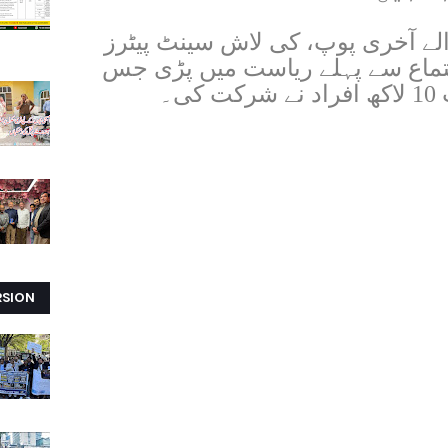
ن پال II، مرنے والے آخری پوپ، کی لاش سینٹ پیٹرز
جتماع سے پہلے ریاست میں پڑی جس
۔
RSION