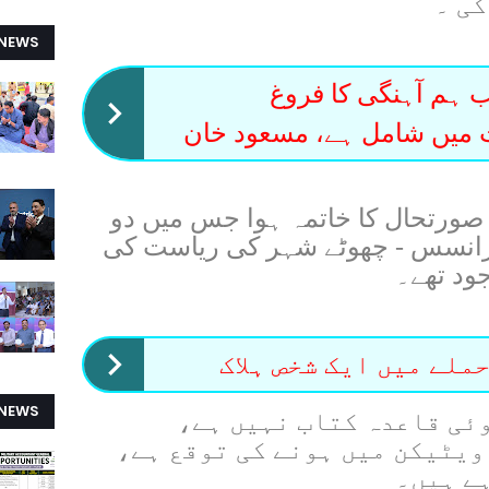
کی ۔
 NEWS
 ہم آہنگی کا فروغ
ت میں شامل ہے، مسعود خان
صورتحال کا خاتمہ ہوا جس میں دو
فرانسس - چھوٹے شہر کی ریاست کی
جود تھے۔
ملے میں ایک شخص ہلاک
 NEWS
وئی قاعدہ کتاب نہیں ہے،
ویٹیکن میں ہونے کی توقع ہے،
ے ہیں۔