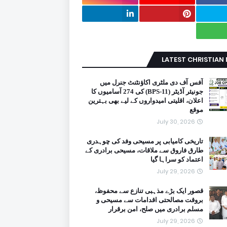
LATEST CHRISTIAN
آفس آف دی ملٹری اکاؤنٹنٹ جنرل میں
جونیئر آڈیٹر (BPS-11) کی 274 آسامیوں کا
اعلان، اقلیتی امیدواروں کے لیے بھی بہترین
موقع
July 30, 2026
تاریخی کامیابی پر مسیحی وفد کی چوہدری
طارق فاروق سے ملاقات، مسیحی برادری کے
اعتماد کو سراہا گیا
July 29, 2026
قصور ایک بڑے مذہبی تنازع سے محفوظ،
بروقت مصالحتی اقدامات سے مسیحی و
مسلم برادری میں صلح، امن برقرار
July 29, 2026