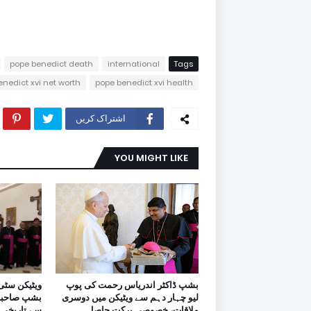
pope benedict death
international
Tags
nedict xvi net worth
pope benedict xvi health
اشتراک کریں
YOU MIGHT LIKE
بشپ ڈاکٹر اندریاس رحمت کی پوپ
ویٹیکن سٹی
لیو چہار دہم سے ویٹیکن میں دوسری
بشپ صاحبان
ملاقات، خصوصی برکت حاصل.
سے تاریخی 