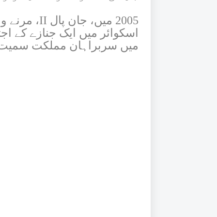
2005 میں، جا
اسکوائر میں ایک جنازے کے ا
میں سربراہان مملکت سمیت 10 لاکھ افراد نے شرکت کی