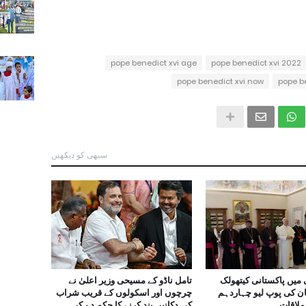
pope benedict xvi age
pope benedict xvi 2022
pope benedict xvi now
pope be
سبھی کو دیکھیں
 میں پاکستانی کیتھولک
تامل ناڈو کے مسیحی وزیر اعلیٰ نے
 کی پوپ لیو چہاردہم
چرچوں اور اسکولوں کے قریب شراب
ملاقات
کی دکانیں بند کرنے کا حکم دے کر