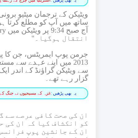
یہ بھی پڑھیں :
آسٹریلیا میں چرچ کے رہنما پ
ویٹیکن کے ترجمان میٹیو برونی
انتقال ہوگیا۔"
جرمن پوپ ایمریٹس، جن کا پی
2013 میں اپنے عہدے سے م
سے ویٹیکن گراؤنڈ کے اندر ایک
گزار رہے تھے۔
یہ بھی پڑھیں :
غزہ کے مسیحیوں نے جنگ کے ب
ان کی صحت کافی عرصے سے گ
کو انکشاف کیا کہ ان کی ح
ان کے جانشین پوپ فرانسس 