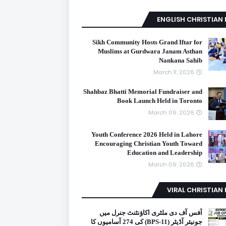
ENGLISH CHRISTIAN
Sikh Community Hosts Grand Iftar for
Muslims at Gurdwara Janam Asthan
Nankana Sahib
March 11, 2026
Shahbaz Bhatti Memorial Fundraiser and
Book Launch Held in Toronto
March 09, 2026
Youth Conference 2026 Held in Lahore
Encouraging Christian Youth Toward
Education and Leadership
March 09, 2026
VIRAL CHRISTIAN
آفس آف دی ملٹری اکاؤنٹنٹ جنرل میں
جونیئر آڈیٹر (BPS-11) کی 274 آسامیوں کا