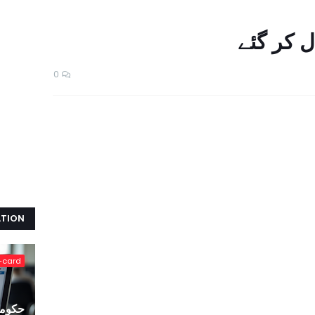
ل کر گئے
0
ATION
-card
حکومت