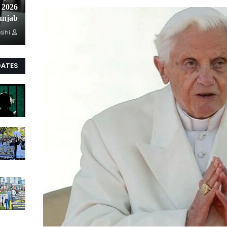
unjab
sihi
DATES