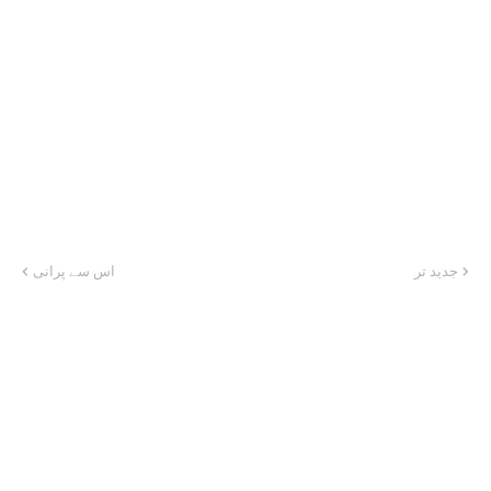
جدید تر
اس سے پرانی