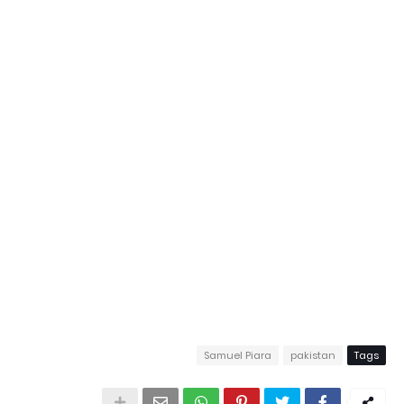
Samuel Piara
pakistan
Tags