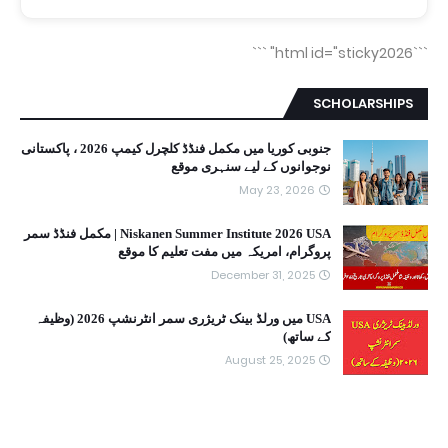
```
```html id="sticky2026"
SCHOLARSHIPS
جنوبی کوریا میں مکمل فنڈڈ کلچرل کیمپ 2026 ، پاکستانی
نوجوانوں کے لیے سنہری موقع
May 23, 2026
Niskanen Summer Institute 2026 USA | مکمل فنڈڈ سمر
پروگرام، امریکہ میں مفت تعلیم کا موقع
December 31, 2025
USA میں ورلڈ بینک ٹریژری سمر انٹرنشپ 2026 (وظیفہ
کے ساتھ)
August 25, 2025