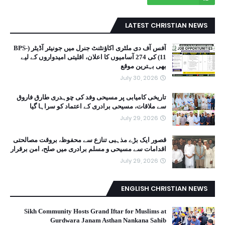
LATEST CHRISTIAN NEWS
آفس آف دی ملٹری اکاؤنٹنٹ جنرل میں جونیئر آڈیٹر (BPS-
11) کی 274 آسامیوں کا اعلان، اقلیتی امیدواروں کے لیے
بھی بہترین موقع
July 30, 2026
تاریخی کامیابی پر مسیحی وفد کی چوہدری طارق فاروق
سے ملاقات، مسیحی برادری کے اعتماد کو سراہا گیا
July 29, 2026
قصور ایک بڑے مذہبی تنازع سے محفوظ، بروقت مصالحتی
اقدامات سے مسیحی و مسلم برادری میں صلح، امن برقرار
July 29, 2026
ENGLISH CHRISTIAN NEWS
Sikh Community Hosts Grand Iftar for Muslims at
Gurdwara Janam Asthan Nankana Sahib