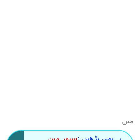
میں
یہ بھی پڑھیں :
سیور مین