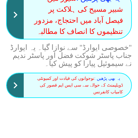
شبیر مسیح کی ہلاکت پر
فیصل آباد میں احتجاج، مزدور
تنظیموں کا انصاف کا مطالبہ
"خصوصی ایوارڈ" سے نوازا گیا۔ یہ ایوارڈ
جناب پاسٹر شوکت فضل اور پاسٹر ندیم
نے سیموئیل پیارا کو پیش کیا۔
یہ بھی پڑھیں :
نوجوانوں کی قیادت اور کمیونٹی
ڈویلپمنٹ کے حوالے سے سی ایس ایم قصور کی
کامیاب کانفرنس