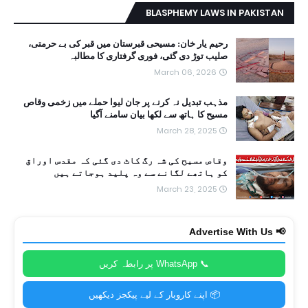
BLASPHEMY LAWS IN PAKISTAN
رحیم یار خان: مسیحی قبرستان میں قبر کی بے حرمتی،
صلیب توڑ دی گئی، فوری گرفتاری کا مطالبہ
March 06, 2026
مذہب تبدیل نہ کرنے پر جان لیوا حملے میں زخمی وقاص
مسیح کا ہاتھ سے لکھا بیان سامنے آگیا
March 28, 2025
وقاص مسیح کی شہ رگ کاٹ دی گئی کہ مقدس اوراق
کو ہاتھے لگانے سے وہ پلید ہوجاتے ہیں
March 23, 2025
📢 Advertise With Us
📞 WhatsApp پر رابطہ کریں
📦 اپنے کاروبار کے لیے پیکجز دیکھیں