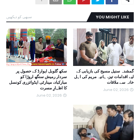
YOU MIGHT LIKE
سبھی کو دیکھیں
گمشدہ سنیل مسیح کی بازیابی کے
سکھ گلوبل ایوارڈ کے حصول پر
لیے اقدامات تیز، ہانیہ مریم کی اہل
سردار رمیش سنگھ اروڑا کو
خانہ سے ملاقات
مبارکباد، مینارٹی ایڈوائزری کونسل
کا اظہارِ مسرت
June 02, 2026
June 02, 2026