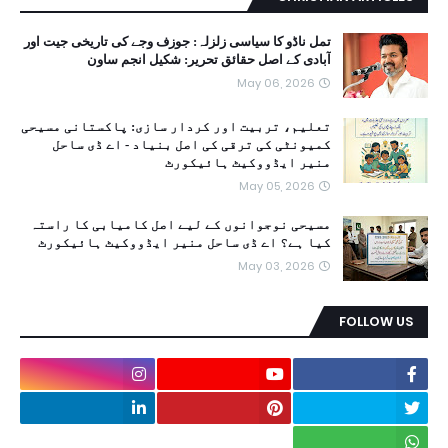
تمل ناڈو کا سیاسی زلزلہ: جوزف وجے کی تاریخی جیت اور
آبادی کے اصل حقائق تحریر: شکیل انجم ساون
May 06, 2026
تعلیم، تربیت اور کردار سازی: پاکستانی مسیحی
کمیونٹی کی ترقی کی اصل بنیاد - اے ڈی ساحل
منیر ایڈووکیٹ ہائیکورٹ
May 05, 2026
مسیحی نوجوانوں کے لیے اصل کامیابی کا راستہ
کیا ہے؟ اے ڈی ساحل منیر ایڈووکیٹ ہائیکورٹ
May 03, 2026
FOLLOW US