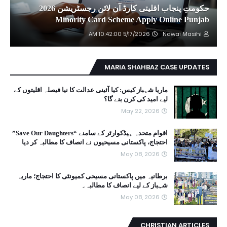
حکومتِ پنجاب اقلیتی کارڈ آن لائن رجسٹریشن 2026
Minority Card Scheme Apply Online Punjab
5/17/2026 10:42:00 AM
Nawai Masihi
MARIA SHAHBAZ CASE UPDATES
ماریا شہباز کیس: کیا آئینی عدالت کا نیا فیصلہ اقلیتوں کے
لیے امید کی کرن بنے گا؟
May 22, 2026
اقوام متحدہ ہیڈکوارٹر کے سامنے “Save Our Daughters”
احتجاج، پاکستانی مسیحیوں نے انصاف کا مطالبہ کر دیا
May 08, 2026
برطانیہ میں پاکستانی مسیحی کمیونٹی کا احتجاج؛ ماریہ
شہباز کے لیے انصاف کا مطالبہ۔
May 08, 2026
CHRISTIAN ARTICLES