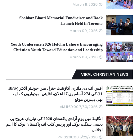
March 11, 2026
Shahbaz Bhatti Memorial Fundraiser and Book
Launch Held in Toronto
March 09, 2026
Youth Conference 2026 Held in Lahore Encouraging
Christian Youth Toward Education and Leadership
March 09, 2026
VIRAL CHRISTIAN NEWS
آفس آف دی ملٹری اکاؤنٹنٹ جنرل میں جونیئر آڈیٹر (BPS-
11) کی 274 آسامیوں کا اعلان، اقلیتی امیدواروں کے لیے
بھی بہترین موقع
7/30/2026 11:59:00 AM
انگلینڈ میں یومِ آزادی پاکستان 2026 کی تیاریاں عروج پر،
دیسی سنگت یوکے اور پریس کلب آف پاکستان یوکے کا اہم
اجلاس
5/22/2026 02:38:00 PM