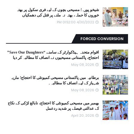
شیخو پورہ؛ مسیحی بچوں کے لیے فری سکول پر بھتہ
خوروں کا حملہ، بھتہ نہ ملنے پر قتل کی دھمکیاں
4/30/2022 01:52:00 PM
FORCED CONVERSION
اقوام متحدہ ہیڈکوارٹر کے سامنے “Save Our Daughters”
احتجاج، پاکستانی مسیحیوں نے انصاف کا مطالبہ کر دیا
May 08, 2026
برطانیہ میں پاکستانی مسیحی کمیونٹی کا احتجاج؛ ماریہ
شہباز کے لیے انصاف کا مطالبہ۔
May 08, 2026
بھمبر میں مسیحی کمیونٹی کا احتجاج، نابالغ لڑکی کے نکاح
کے عدالتی فیصلے پر شدید ردعمل
April 20, 2026