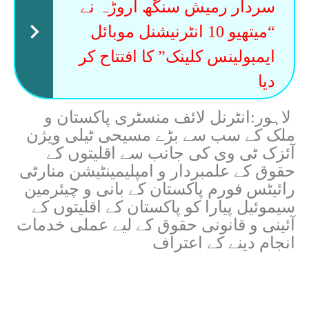
سردار رمیش سنگھ اروڑہ نے
“میتھیو 10 انٹرنیشنل موبائل
ایمبولینس کلینک” کا افتتاح کر
دیا
لاہور:انٹرنل لائف منسٹری پاکستان و
ملک کے سب سے بڑے مسیحی ٹیلی ویژن
آئزک ٹی وی کی جانب سے اقلیتوں کے
حقوق کے علمبردار و امپلیمینٹیشن منارٹی
رائیٹس فورم پاکستان کے بانی و چیئرمین
سیموئیل پیارا کو پاکستان کے اقلیتوں کے
آئینی و قانونی حقوق کے لیے عملی خدمات
انجام دینے کے اعتراف