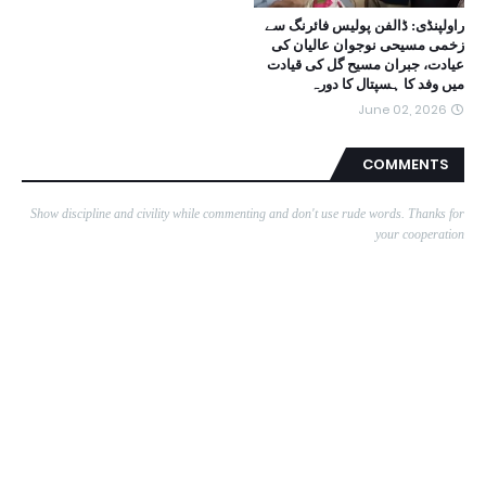
راولپنڈی: ڈالفن پولیس فائرنگ سے
زخمی مسیحی نوجوان عالیان کی
عیادت، جبران مسیح گل کی قیادت
میں وفد کا ہسپتال کا دورہ
June 02, 2026
COMMENTS
Show discipline and civility while commenting and don't use rude words. Thanks for
your cooperation