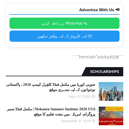
📢 Advertise With Us
📞 WhatsApp پر رابطہ کریں
📦 اپنے کاروبار کے لیے پیکجز دیکھیں
```
```html id="sticky2026"
SCHOLARSHIPS
جنوبی کوریا میں مکمل فنڈڈ کلچرل کیمپ 2026 ، پاکستانی
نوجوانوں کے لیے سنہری موقع
May 23, 2026
Niskanen Summer Institute 2026 USA | مکمل فنڈڈ سمر
پروگرام، امریکہ میں مفت تعلیم کا موقع
December 31, 2025