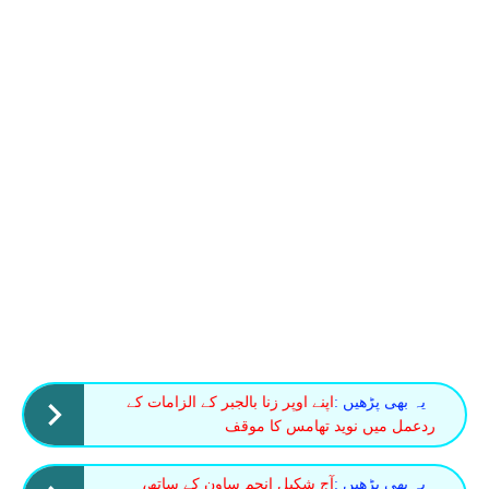
یہ بھی پڑھیں :
اپنے اوپر زنا بالجبر کے الزامات کے
ردعمل میں نوید تھامس کا موقف
یہ بھی پڑھیں :
آج شکیل انجم ساون کے ساتھ،