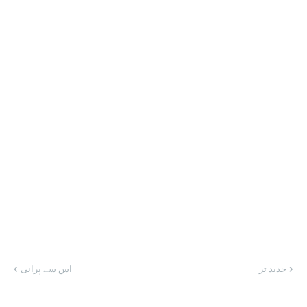
جدید تر
اس سے پرانی