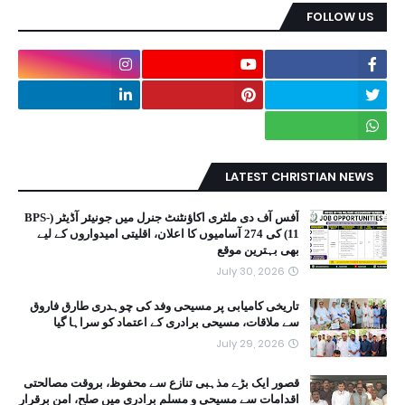
FOLLOW US
LATEST CHRISTIAN NEWS
آفس آف دی ملٹری اکاؤنٹنٹ جنرل میں جونیئر آڈیٹر (BPS-
11) کی 274 آسامیوں کا اعلان، اقلیتی امیدواروں کے لیے
بھی بہترین موقع
July 30, 2026
تاریخی کامیابی پر مسیحی وفد کی چوہدری طارق فاروق
سے ملاقات، مسیحی برادری کے اعتماد کو سراہا گیا
July 29, 2026
قصور ایک بڑے مذہبی تنازع سے محفوظ، بروقت مصالحتی
اقدامات سے مسیحی و مسلم برادری میں صلح، امن برقرار