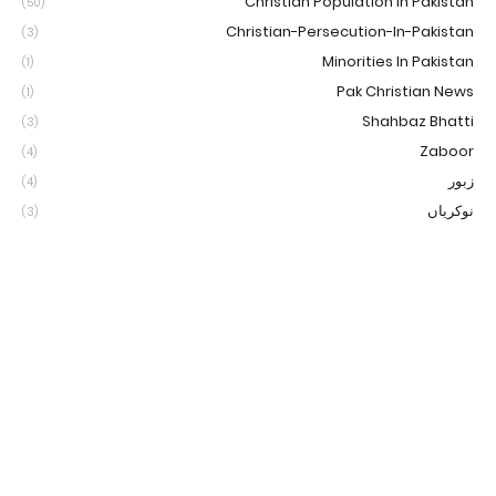
Christian Population In Pakistan
(50)
Christian-Persecution-In-Pakistan
(3)
Minorities In Pakistan
(1)
Pak Christian News
(1)
Shahbaz Bhatti
(3)
Zaboor
(4)
زبور
(4)
نوکریاں
(3)