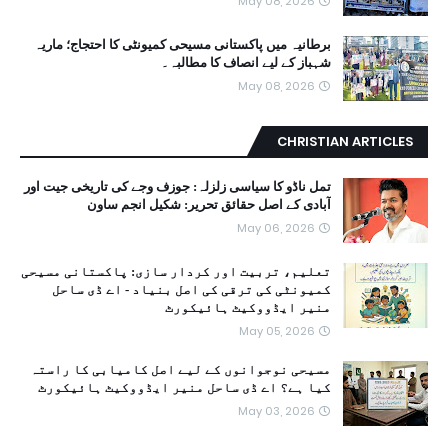
May 08, 2026
برطانیہ میں پاکستانی مسیحی کمیونٹی کا احتجاج؛ ماریہ
شہباز کے لیے انصاف کا مطالبہ۔
May 08, 2026
CHRISTIAN ARTICLES
تمل ناڈو کا سیاسی زلزلہ: جوزف وجے کی تاریخی جیت اور
آبادی کے اصل حقائق تحریر: شکیل انجم ساون
May 06, 2026
تعلیم، تربیت اور کردار سازی: پاکستانی مسیحی
کمیونٹی کی ترقی کی اصل بنیاد - اے ڈی ساحل
منیر ایڈووکیٹ ہائیکورٹ
May 05, 2026
مسیحی نوجوانوں کے لیے اصل کامیابی کا راستہ
کیا ہے؟ اے ڈی ساحل منیر ایڈووکیٹ ہائیکورٹ
May 03, 2026