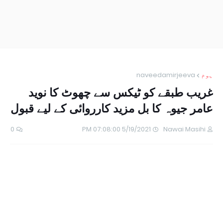
ہوم
naveedamirjeeva
غریب طبقے کو ٹیکس سے چھوٹ کا نوید
عامر جیوہ کا بل مزید کارروائی کے لیے قبول
0
5/19/2021 07:08:00 PM
Nawai Masihi