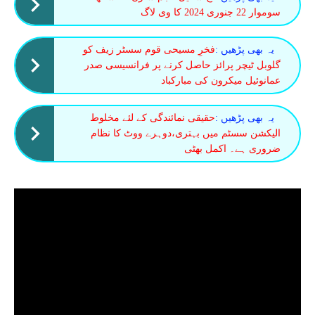
سوموار 22 جنوری 2024 کا وی لاگ
یہ بھی پڑھیں :
فخرِ مسیحی قوم سسٹر زیف کو
گلوبل ٹیچر پرائز حاصل کرنے پر فرانسیسی صدر
عمانوئیل میکرون کی مبارکباد
یہ بھی پڑھیں :
حقیقی نمائندگی کے لئے مخلوط
الیکشن سسٹم میں بہتری،دوہرے ووٹ کا نظام
ضروری ہے۔ اکمل بھٹی