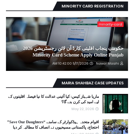
MINORITY CARD REGISTRATION
minority-card
حکومتِ پنجاب اقلیتی کارڈ آن لائن رجسٹریشن 2026
Minority Card Scheme Apply Online Punjab
5/17/2026 10:42:00 AM
Nawai Masihi
MARIA SHAHBAZ CASE UPDATES
ماریا شہباز کیس: کیا آئینی عدالت کا نیا فیصلہ اقلیتوں کے
لیے امید کی کرن بنے گا؟
May 22, 2026
اقوام متحدہ ہیڈکوارٹر کے سامنے “Save Our Daughters”
احتجاج، پاکستانی مسیحیوں نے انصاف کا مطالبہ کر دیا