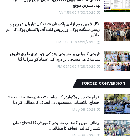
بھی بہترین موقع
7/30/2026 11:59:00 AM
انگلینڈ میں یومِ آزادی پاکستان 2026 کی تیاریاں عروج پر،
دیسی سنگت یوکے اور پریس کلب آف پاکستان یوکے کا اہم
اجلاس
5/22/2026 02:38:00 PM
تاریخی کامیابی پر مسیحی وفد کی چوہدری طارق فاروق
سے ملاقات، مسیحی برادری کے اعتماد کو سراہا گیا
7/29/2026 02:18:00 PM
FORCED CONVERSION
اقوام متحدہ ہیڈکوارٹر کے سامنے “Save Our Daughters”
احتجاج، پاکستانی مسیحیوں نے انصاف کا مطالبہ کر دیا
May 08, 2026
برطانیہ میں پاکستانی مسیحی کمیونٹی کا احتجاج؛ ماریہ
شہباز کے لیے انصاف کا مطالبہ۔
May 08, 2026