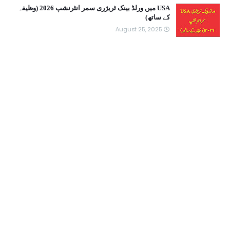
USA میں ورلڈ بینک ٹریژری سمر انٹرنشپ 2026 (وظیفہ
کے ساتھ)
August 25, 2025