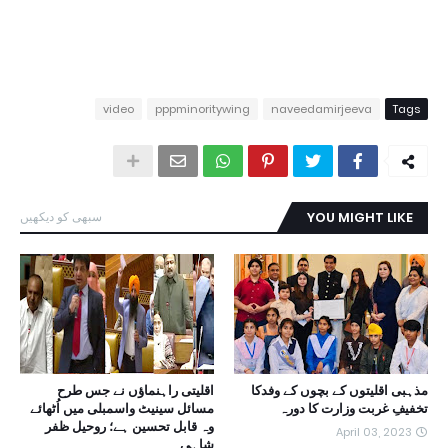
video
pppminoritywing
naveedamirjeeva
Tags
YOU MIGHT LIKE
سبھی کو دیکھیں
مذہبی اقلیتوں کے بچوں کے وفدکا
اقلیتی راہنماؤں نے جس طرح
تخفیفِ غربت وزارت کا دورہ
مسائل سینیٹ واسمبلی میں اُٹھائے
وہ قابل تحسین ہے؛ روحیل ظفر
April 03, 2023
شاہی