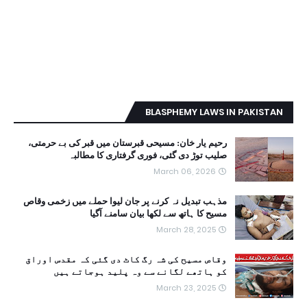
BLASPHEMY LAWS IN PAKISTAN
رحیم یار خان: مسیحی قبرستان میں قبر کی بے حرمتی،
صلیب توڑ دی گئی، فوری گرفتاری کا مطالبہ
March 06, 2026
مذہب تبدیل نہ کرنے پر جان لیوا حملے میں زخمی وقاص
مسیح کا ہاتھ سے لکھا بیان سامنے آگیا
March 28, 2025
وقاص مسیح کی شہ رگ کاٹ دی گئی کہ مقدس اوراق
کو ہاتھے لگانے سے وہ پلید ہوجاتے ہیں
March 23, 2025