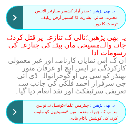
یہ بھی پڑھیں :
صدر آزاد کشمیر مینارٹیز الائنس
محترمہ سائرہ بشارت کا کشمیر آرفن ریلیف
ٹرسٹ کا دورہ
یہ بھی پڑھیں؛نالی کے تنازعہ پر قتل کردئے
جانے والےمسیحی ماں بیٹے کی جنازعہ کی
رسومات ادا
ان کے اس نمایاں کارنامے اور غیر معمولی
کارکردگی پر ایس ایچ او عرفان منور
بھنڈر کو سی پی او گوجرانوالہ ڈی آئی
جی سرفراز احمد فلکی کی جانب سے
تعریفی سرٹیفکٹ اور نقد انعام دیا گیا۔
یہ بھی پڑھیں :
چیئرمین علماءکونسل نے توہین
مذہب کے جھوٹے مقدمے میں 6مسیحیوں کو ملوث
کرنے کی کوشش ناکام بنادی