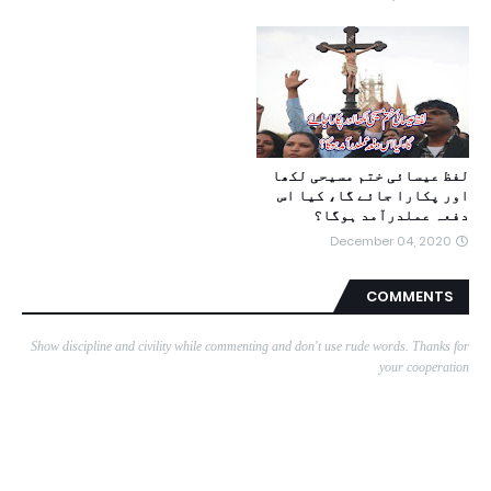
لفظ عیسائی ختم مسیحی لکھا
اور پکارا جائے گا، کیا اس
دفعہ عملدرآمد ہوگا؟
December 04, 2020
COMMENTS
Show discipline and civility while commenting and don't use rude words. Thanks for
your cooperation