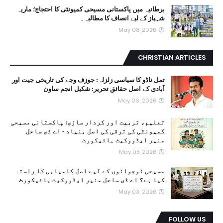
برطانیہ میں پاکستانی مسیحی کمیونٹی کا احتجاج؛ ماریہ
شہباز کے لیے انصاف کا مطالبہ۔
May 08, 2026
CHRISTIAN ARTICLES
تمل ناڈو کا سیاسی زلزلہ: جوزف وجے کی تاریخی جیت اور
آبادی کے اصل حقائق تحریر: شکیل انجم ساون
May 06, 2026
تعلیم، تربیت اور کردار سازی: پاکستانی مسیحی
کمیونٹی کی ترقی کی اصل بنیاد - اے ڈی ساحل
منیر ایڈووکیٹ ہائیکورٹ
May 05, 2026
مسیحی نوجوانوں کے لیے اصل کامیابی کا راستہ
کیا ہے؟ اے ڈی ساحل منیر ایڈووکیٹ ہائیکورٹ
May 03, 2026
FOLLOW US