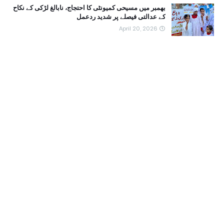
بھمبر میں مسیحی کمیونٹی کا احتجاج، نابالغ لڑکی کے نکاح
کے عدالتی فیصلے پر شدید ردعمل
April 20, 2026