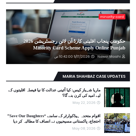
minority-card
حکومتِ پنجاب اقلیتی کارڈ آن لائن رجسٹریشن 2026
Minority Card Scheme Apply Online Punjab
Nawai Masihi
5/17/2026 10:42:00 ص
MARIA SHAHBAZ CASE UPDATES
ماریا شہباز کیس: کیا آئینی عدالت کا نیا فیصلہ اقلیتوں کے
لیے امید کی کرن بنے گا؟
May 22, 2026
اقوام متحدہ ہیڈکوارٹر کے سامنے “Save Our Daughters”
احتجاج، پاکستانی مسیحیوں نے انصاف کا مطالبہ کر دیا
May 08, 2026