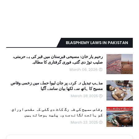
BLASPHEMY LAWS IN PAKISTAN
رحیم یار خان: مسیحی قبرستان میں قبر کی بے حرمتی،
صلیب توڑ دی گئی، فوری گرفتاری کا مطالبہ
March 06, 2026
مذہب تبدیل نہ کرنے پر جان لیوا حملے میں زخمی وقاص
مسیح کا ہاتھ سے لکھا بیان سامنے آگیا
March 28, 2025
وقاص مسیح کی شہ رگ کاٹ دی گئی کہ مقدس اوراق
کو ہاتھے لگانے سے وہ پلید ہوجاتے ہیں
March 23, 2025