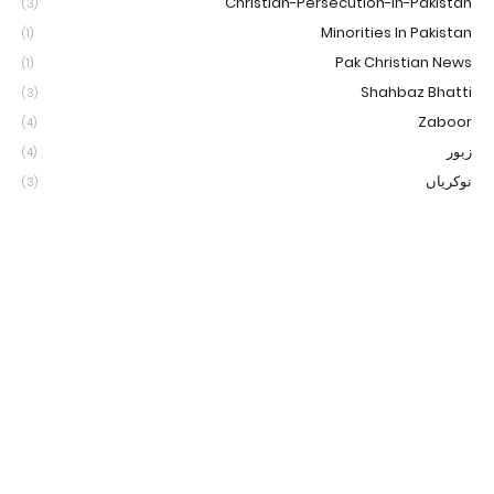
Christian-Persecution-In-Pakistan
(3)
Minorities In Pakistan
(1)
Pak Christian News
(1)
Shahbaz Bhatti
(3)
Zaboor
(4)
زبور
(4)
نوکریاں
(3)