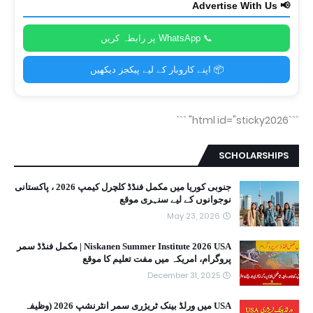
📢 Advertise With Us
📞 WhatsApp پر رابطہ کریں
📦 اپنے کاروبار کے لیے پیکجز دیکھیں
```
```html id="sticky2026"
SCHOLARSHIPS
جنوبی کوریا میں مکمل فنڈڈ کلچرل کیمپ 2026 ، پاکستانی
نوجوانوں کے لیے سنہری موقع
May 23, 2026
Niskanen Summer Institute 2026 USA | مکمل فنڈڈ سمر
پروگرام، امریکہ میں مفت تعلیم کا موقع
December 31, 2025
USA میں ورلڈ بینک ٹریژری سمر انٹرنشپ 2026 (وظیفہ