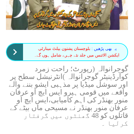
یہ بھی پڑھیں :
بلوچستان پشتون بیلٹ مینارٹی
ایکشن الائنس میں جلد نئے چہرے شامل ہوں گے۔
گوجرانوالہ (رپورٹ؛ راحت زمرد
کوآرڈینیٹر گوجرانوالہ )انٹرنیشل سطح پر
اور سوشل میڈیا پر مذہبی ایشو بننے والے
واقعے میں قومی ہیرو ایس ایچ او عرفان
منور بھنڈر کی اہم کامیابی،ایس ایچ او
عرفان منور بھنڈر نے مسیحی ماں بیٹے کے
قاتلوں کو 48 گھنٹوں میں گرفتار
کرلیا ۔