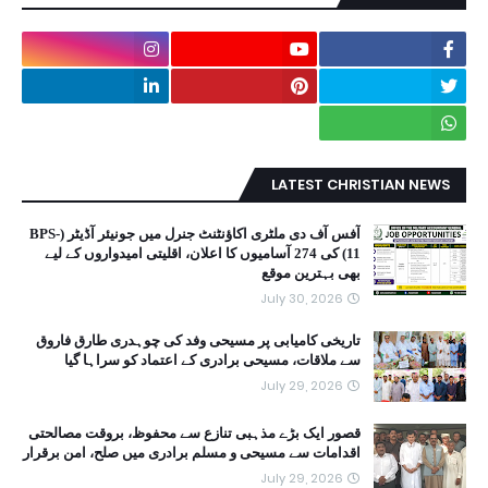
LATEST CHRISTIAN NEWS
آفس آف دی ملٹری اکاؤنٹنٹ جنرل میں جونیئر آڈیٹر (BPS-
11) کی 274 آسامیوں کا اعلان، اقلیتی امیدواروں کے لیے
بھی بہترین موقع
July 30, 2026
تاریخی کامیابی پر مسیحی وفد کی چوہدری طارق فاروق
سے ملاقات، مسیحی برادری کے اعتماد کو سراہا گیا
July 29, 2026
قصور ایک بڑے مذہبی تنازع سے محفوظ، بروقت مصالحتی
اقدامات سے مسیحی و مسلم برادری میں صلح، امن برقرار
July 29, 2026