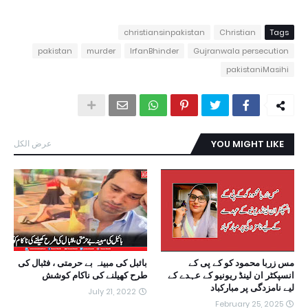
christiansinpakistan
Christian
Tags
pakistan
murder
IrfanBhinder
Gujranwala persecution
pakistaniMasihi
YOU MIGHT LIKE
عرض الكل
مس زربا محمود کو کے پی کے
بائبل کی مبینہ بے حرمتی ، فٹبال کی
انسپکٹر ان لینڈ ریونیو کے عہدے کے
طرح کھیلنے کی ناکام کوشش
لیے نامزدگی پر مبارکباد
July 21, 2022
February 25, 2025