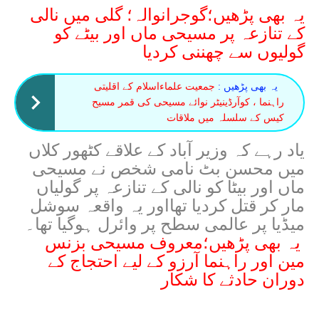
یہ بھی پڑھیں؛گوجرانوالہ؛ گلی میں نالی
کے تنازعہ پر مسیحی ماں اور بیٹے کو
گولیوں سے چھننی کردیا
یہ بھی پڑھیں :
جمعیت علماءاسلام کے اقلیتی
راہنما ، کوآرڈینیٹر نوائے مسیحی کی قمر مسیح
کیس کے سلسلہ میں ملاقات
یاد رہے کہ وزیر آباد کے علاقے کٹھور کلاں
میں محسن بٹ نامی شخص نے مسیحی
ماں اور بیٹا کو نالی کے تنازعہ پر گولیاں
مار کر قتل کردیا تھااور یہ واقعہ سوشل
میڈیا پر عالمی سطح پر وائرل ہوگیا تھا۔
یہ بھی پڑھیں؛معروف مسیحی بزنس
مین اور راہنما آرزو کے لیے احتجاج کے
دوران حادثے کا شکار