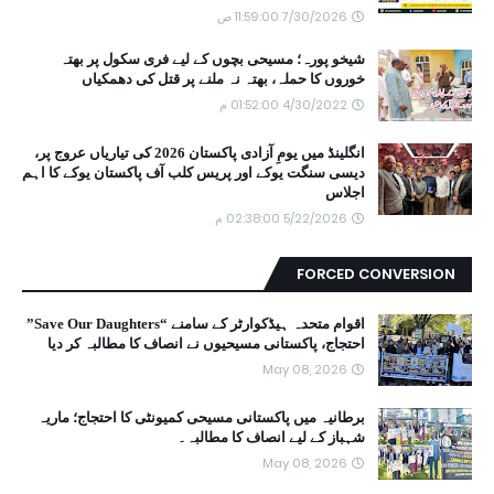
7/30/2026 11:59:00 ص
شیخو پورہ؛ مسیحی بچوں کے لیے فری سکول پر بھتہ
خوروں کا حملہ، بھتہ نہ ملنے پر قتل کی دھمکیاں
4/30/2022 01:52:00 م
انگلینڈ میں یومِ آزادی پاکستان 2026 کی تیاریاں عروج پر،
دیسی سنگت یوکے اور پریس کلب آف پاکستان یوکے کا اہم
اجلاس
5/22/2026 02:38:00 م
FORCED CONVERSION
اقوام متحدہ ہیڈکوارٹر کے سامنے “Save Our Daughters”
احتجاج، پاکستانی مسیحیوں نے انصاف کا مطالبہ کر دیا
May 08, 2026
برطانیہ میں پاکستانی مسیحی کمیونٹی کا احتجاج؛ ماریہ
شہباز کے لیے انصاف کا مطالبہ۔
May 08, 2026