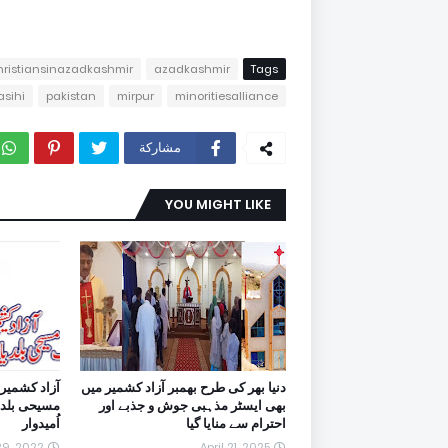
hristiansinazadkashmir
azadkashmir
Tags
asihi
pakistan
mirpur
minoritiesalliance
مشاركة
YOU MIGHT LIKE
دنیا بھر کی طرح بھمبر آزاد کشمیر میں
آزاد کشمیر 
بھی ایسٹر مذہبی جوش و جذبے اور
مسیحی بلدی
احترام سے منایا گیا
اُمیدوار
29, 2022
April 21, 2025