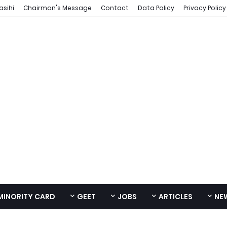
asihi
Chairman's Message
Contact
Data Policy
Privacy Policy
MINORITY CARD
GEET
JOBS
ARTICLES
NE