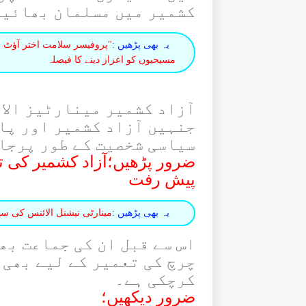
کشمیر میں مسلمان بھائیو
یہ بھی پڑھیں :
"پروفیسر سلامت اختر آؤٹ اس
مسیحیوں کو اعزاز دینے کا فیصلہ
آزاد کشمیر مینارٹیز الائ
جنہیں آزاد کشمیر اور پا
سیاسی شخصیت کے طور پرجا
ضرور پڑھیں؛آزاد کشمیر کی تر
پیش رفت
یہ بھی پڑھیں :
مینارٹی نیشنل الائنس کی س
اس سے قبل ان کی جماعت بھ
چرچ کی تعمیر کے لیے بھی 
کرچکی ہے۔
ضرور دیکھیں؛