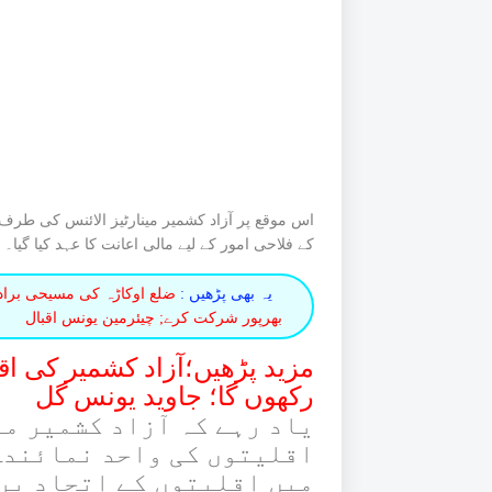
اس موقع پر آزاد کشمیر مینارٹیز الائنس کی طرف 
کے فلاحی امور کے لیے مالی اعانت کا عہد کیا گیا۔
یہ بھی پڑھیں :
بھرپور شرکت کرے; چیئرمین یونس اقبال
مزید پڑھیں؛آزاد کشمیر کی ا
رکھوں گا؛ جاوید یونس گل
یاد رہے کہ آزاد کشمیر می
اقلیتوں کی واحد نمائندہ
میں اقلیتوں کے اتحاد پر