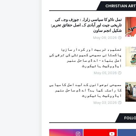
CHRISTIAN ART
تمل ناڈو کا سیاسی زلزلہ: جوزف وجے کی
تاریخی جیت اور آبادی کے اصل حقائق تحریر:
شکیل انجم ساون
May 06, 2026
تعلیم، تربیت اور کردار سازی:
پاکستانی مسیحی کمیونٹی کی ترقی کی
اصل بنیاد - اے ڈی ساحل منیر
ایڈووکیٹ ہائیکورٹ
May 05, 2026
مسیحی نوجوانوں کے لیے اصل کامیابی
کا راستہ کیا ہے؟ اے ڈی ساحل منیر
ایڈووکیٹ ہائیکورٹ
May 03, 2026
FOLL