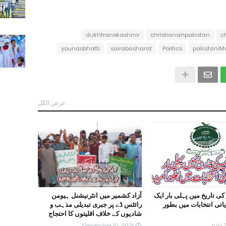
dukhtranekashmir
christiansinpakistan
c
younasbhatti
sairabasharat
Politics
pakistaniM
عرض الكل
کی تاریخ میں پہلی بار ایک
آزاد کشمیر میں انٹرنیشنل ہیومن
اتی انتخابات میں بطور
رائٹس ڈے پر جبری تبدیلی مذہب و
شادیوں کے خلاف اقلیتوں کا احتجاج
December 10, 2021
July 