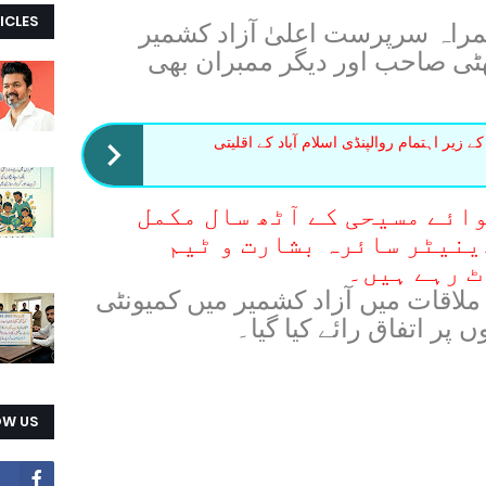
ICLES
مراہ سرپرست اعلیٰ آزاد کشمیر
ھٹی صاحب اور دیگر ممبران بھی
زیر اہتمام روالپنڈی اسلام آباد کے اقلیتی
ائے مسیحی کے آٹھ سال مکمل
ینیٹر سائرہ بشارت و ٹیم
ٹ رہے ہیں۔
لاقات میں آزاد کشمیر میں کمیونٹی
پر اتفاق رائے کیا گیا۔
OW US