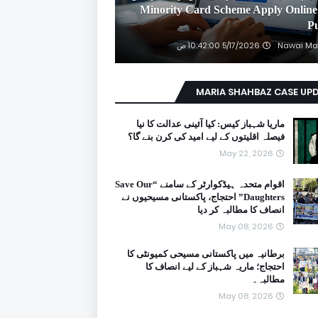
2026 Minority Card Scheme Apply Online
P
Nawai Ma
5/17/2026 10:42:00 ص
MARIA SHAHBAZ CASE UP
ماریا شہباز کیس: کیا آئینی عدالت کا نیا
فیصلہ اقلیتوں کے لیے امید کی کرن بنے گا؟
May 22, 2026
اقوام متحدہ ہیڈکوارٹر کے سامنے “Save Our
Daughters” احتجاج، پاکستانی مسیحیوں نے
انصاف کا مطالبہ کر دیا
May 08, 2026
برطانیہ میں پاکستانی مسیحی کمیونٹی کا
احتجاج؛ ماریہ شہباز کے لیے انصاف کا
مطالبہ۔
May 08, 2026