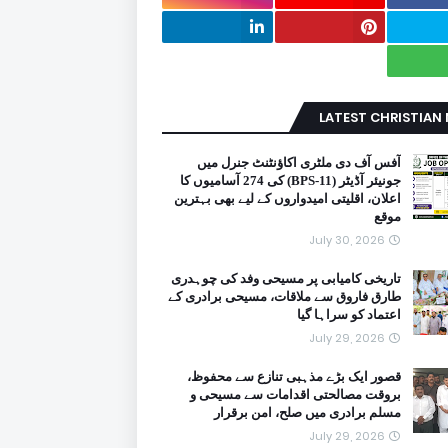
LATEST CHRISTIAN
آفس آف دی ملٹری اکاؤنٹنٹ جنرل میں
جونیئر آڈیٹر (BPS-11) کی 274 آسامیوں کا
اعلان، اقلیتی امیدواروں کے لیے بھی بہترین
موقع
July 30, 2026
تاریخی کامیابی پر مسیحی وفد کی چوہدری
طارق فاروق سے ملاقات، مسیحی برادری کے
اعتماد کو سراہا گیا
July 29, 2026
قصور ایک بڑے مذہبی تنازع سے محفوظ،
بروقت مصالحتی اقدامات سے مسیحی و
مسلم برادری میں صلح، امن برقرار
July 29, 2026