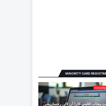
MINORITY CARD REGISTR
minority
ِ پنجاب اقلیتی کارڈ آن لائن رجسٹریشن