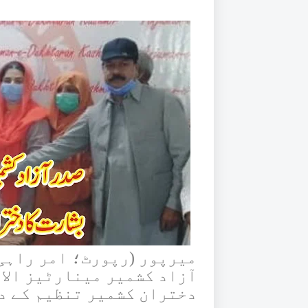
میرپور (رپورٹ؛ امر راہی
آزاد کشمیر مینارٹیز الا
دختران کشمیر تنظیم کے دف