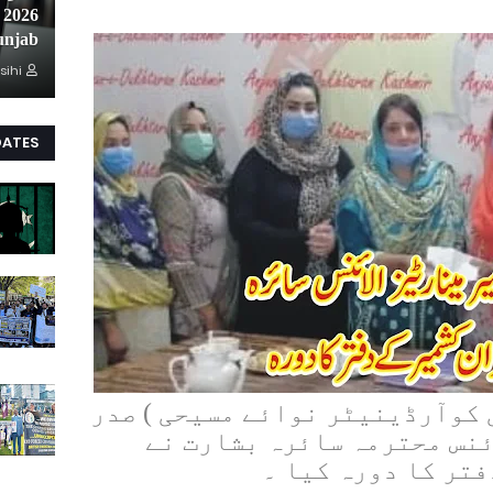
unjab
sihi
DATES
 کوآرڈینیٹر نوائے مسیحی ) صدر
ئنس محترمہ سائرہ بشارت نے
تر کا دورہ کیا ۔