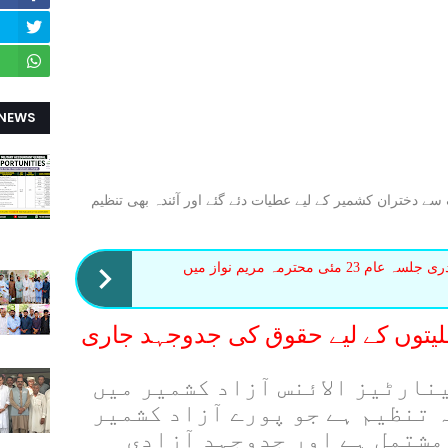
 NEWS
سے دختران کشمیر کے لیے عطیات دئے گئے اور آئندہ بھی تنظیم
ضلع اوکاڑہ کی مسیحی برادری جلسہ عام 23 مئی محترمہ مریم نواز میں
قلیتوں کے لیے حقوق کی جدوجہد جاری
نارٹیز الائنس آزاد کشمیر میں
 تنظیم ہے جو پورے آزاد کشمیر
مشتمل ہے اور جدوجہد آزادی