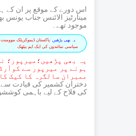
اس دورے کے موقع پر ان کے ہ
مینارٹیز الائنس جناب یونس ب
موجود تھے۔
یہ بھی پڑھیں :
پاکستان ڈیموکریٹک موومنت کے 
سیاسی نمائندوں کی ایک ایم بیٹھک
یہ بھی پڑھیں؛میرپور؛ نو
ہونے پر میرپور سے کوآرڈ
ممبران سالگرہ کا کیک کا
دختران کشمیر کی قیادت سے م
کی فلاح کے لیے باہمی کوششوں 