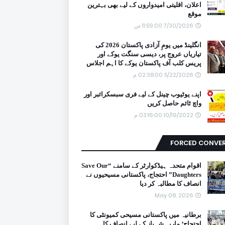
اعلان، اقلیتی امیدواروں کے لیے بھی بہترین
موقع
7/30/2026 11:59:00 ص
انگلینڈ میں یومِ آزادی پاکستان 2026 کی
تیاریاں عروج پر، دیسی سنگت یوکے اور
پریس کلب آف پاکستان یوکے کا اہم اجلاس
5/22/2026 02:38:00 م
اپنے یوٹیوب چینل کے لیے فری سبسکرائبر اور
واچ ٹائم حاصل کریں
10/19/2022 03:16:00 م
FORCED CONVE
اقوام متحدہ ہیڈکوارٹر کے سامنے “Save Our
Daughters” احتجاج، پاکستانی مسیحیوں نے
انصاف کا مطالبہ کر دیا
May 08, 2026
برطانیہ میں پاکستانی مسیحی کمیونٹی کا
احتجاج؛ ماریہ شہباز کے لیے انصاف کا