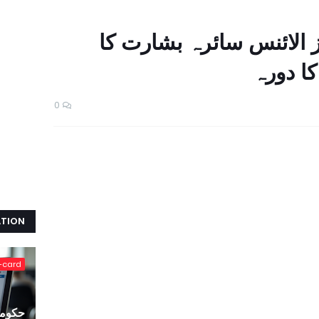
ز الائنس سائرہ بشارت کا
ا دورہ
0
ATION
-card
حکومت