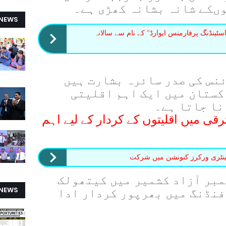
ںکے شانہ بشانہ کھڑی ہے۔
 NEWS
ٹینڈنگ پرفارمنس ایوارڈ" کے نام سے سالانہ
نس کی صدر سائرہ بشارت ہیں
کستان میں ایک اہم اقلیتی
نا جاتا ہے۔
قی میں اقلیتوں کے کردار کے لیے اہم
ینٹری ورکرز کنونشن میں شرکت
مبر آزاد کشمیر میں کیتھولک
 NEWS
فنڈنگ میں بھرپور کردار ادا