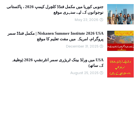
جنوبی کوریا میں مکمل فنڈڈ کلچرل کیمپ 2026 ، پاکستانی
نوجوانوں کے لیے سنہری موقع
May 23, 2026
Niskanen Summer Institute 2026 USA | مکمل فنڈڈ سمر
پروگرام، امریکہ میں مفت تعلیم کا موقع
December 31, 2025
USA میں ورلڈ بینک ٹریژری سمر انٹرنشپ 2026 (وظیفہ
کے ساتھ)
August 25, 2025