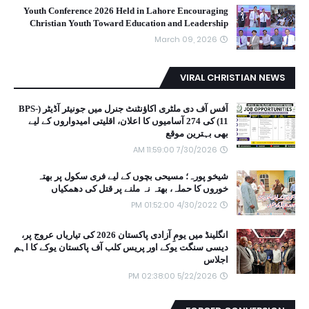
Youth Conference 2026 Held in Lahore Encouraging
Christian Youth Toward Education and Leadership
March 09, 2026
VIRAL CHRISTIAN NEWS
آفس آف دی ملٹری اکاؤنٹنٹ جنرل میں جونیئر آڈیٹر (BPS-
11) کی 274 آسامیوں کا اعلان، اقلیتی امیدواروں کے لیے
بھی بہترین موقع
7/30/2026 11:59:00 AM
شیخو پورہ؛ مسیحی بچوں کے لیے فری سکول پر بھتہ
خوروں کا حملہ، بھتہ نہ ملنے پر قتل کی دھمکیاں
4/30/2022 01:52:00 PM
انگلینڈ میں یومِ آزادی پاکستان 2026 کی تیاریاں عروج پر،
دیسی سنگت یوکے اور پریس کلب آف پاکستان یوکے کا اہم
اجلاس
5/22/2026 02:38:00 PM