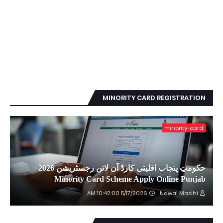
MINORITY CARD REGISTRATION
minority-card
حکومتِ پنجاب اقلیتی کارڈ آن لائن رجسٹریشن 2026
Minority Card Scheme Apply Online Punjab
5/17/2026 10:42:00 AM
Nawai Masihi