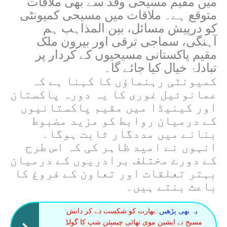
میں مقیم مسیحی وفد سے بھی ملاقات
متوقع ہے۔ ملاقات میں مسیحی کمیونٹی
کو درپیش مسائل، بین المذاہب ہم
آہنگی، سماجی ترقی اور بیرون ملک
مقیم پاکستانی مسیحیوں کے کردار پر
تبادلۂ خیال کیا جائے گا۔
کمیونٹی رہنماؤں کا کہنا ہے کہ
عمانوئیل غوری کا یہ دورہ پاکستان
اور کینیڈا میں مقیم پاکستانیوں
کے درمیان روابط کو مزید مضبوط
بنانے میں مددگار ثابت ہوگا۔
انہوں نے امید ظاہر کی کہ اس طرح
کے دورے مختلف برادریوں کے درمیان
بہتر تعلقات اور تعاون کے فروغ کا
باعث بنتے ہیں۔
یہ بھی پڑھیں :
بھارت کو شکست دے کر دانش
مسیح نے ایشین موی تھائی چیمپئن شپ کا گولڈ