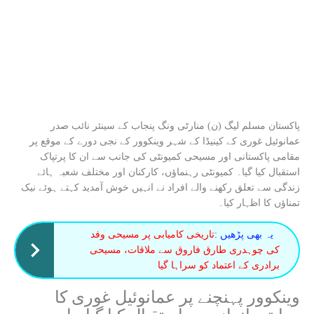
پاکستان مسلم لیگ (ن) منارٹی ونگ پنجاب کے سینئر نائب صدر
عمانوئیل غوری کے کینیڈا کے شہر وینکوور کے نجی دورے کے موقع پر
مقامی پاکستانی اور مسیحی کمیونٹی کی جانب سے ان کا پرتپاک
استقبال کیا گیا۔ کمیونٹی رہنماؤں، کارکنان اور مختلف شعبہ ہائے
زندگی سے تعلق رکھنے والے افراد نے انہیں خوش آمدید کہتے ہوئے نیک
تمناؤں کا اظہار کیا۔
یہ بھی پڑھیں :
تاریخی کامیابی پر مسیحی وفد
کی چوہدری طارق فاروق سے ملاقات، مسیحی
برادری کے اعتماد کو سراہا گیا
وینکوور پہنچنے پر عمانوئیل غوری کا