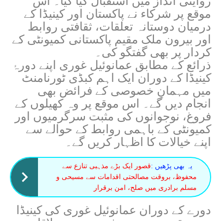
روایتی انداز میں استقبال کیا گیا۔ اس
موقع پر شرکاء نے پاکستان اور کینیڈا کے
درمیان دوستانہ تعلقات، ثقافتی روابط
اور بیرون ملک مقیم پاکستانی کمیونٹی کے
کردار پر بھی گفتگو کی۔
ذرائع کے مطابق عمانوئیل غوری اپنے دورۂ
کینیڈا کے دوران ایک اہم کبڈی ٹورنامنٹ
میں مہمانِ خصوصی کے فرائض بھی
انجام دیں گے۔ اس موقع پر وہ کھیلوں کے
فروغ، نوجوانوں کی مثبت سرگرمیوں اور
کمیونٹی کے باہمی روابط کے حوالے سے
اپنے خیالات کا اظہار کریں گے۔
یہ بھی پڑھیں :
قصور ایک بڑے مذہبی تنازع سے
محفوظ، بروقت مصالحتی اقدامات سے مسیحی و
مسلم برادری میں صلح، امن برقرار
دورے کے دوران عمانوئیل غوری کی کینیڈا