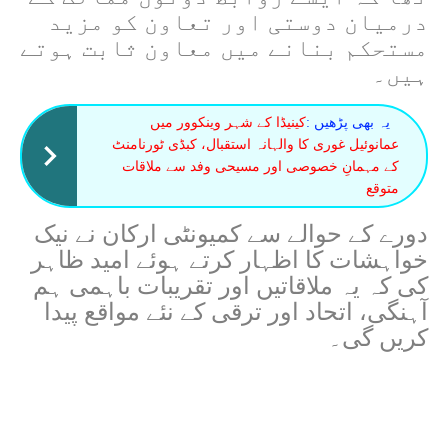
درمیان دوستی اور تعاون کو مزید
مستحکم بنانے میں معاون ثابت ہوتے
ہیں۔
یہ بھی پڑھیں :
کینیڈا کے شہر وینکوور میں
عمانوئیل غوری کا والہانہ استقبال، کبڈی ٹورنامنٹ
کے مہمانِ خصوصی اور مسیحی وفد سے ملاقات
متوقع
دورے کے حوالے سے کمیونٹی ارکان نے نیک
خواہشات کا اظہار کرتے ہوئے امید ظاہر
کی کہ یہ ملاقاتیں اور تقریبات باہمی ہم
آہنگی، اتحاد اور ترقی کے نئے مواقع پیدا
کریں گی۔