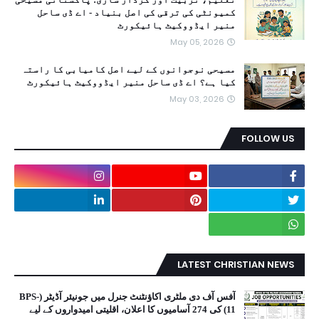
کمیونٹی کی ترقی کی اصل بنیاد - اے ڈی ساحل
منیر ایڈووکیٹ ہائیکورٹ
May 05, 2026
مسیحی نوجوانوں کے لیے اصل کامیابی کا راستہ
کیا ہے؟ اے ڈی ساحل منیر ایڈووکیٹ ہائیکورٹ
May 03, 2026
FOLLOW US
LATEST CHRISTIAN NEWS
آفس آف دی ملٹری اکاؤنٹنٹ جنرل میں جونیئر آڈیٹر (BPS-
11) کی 274 آسامیوں کا اعلان، اقلیتی امیدواروں کے لیے