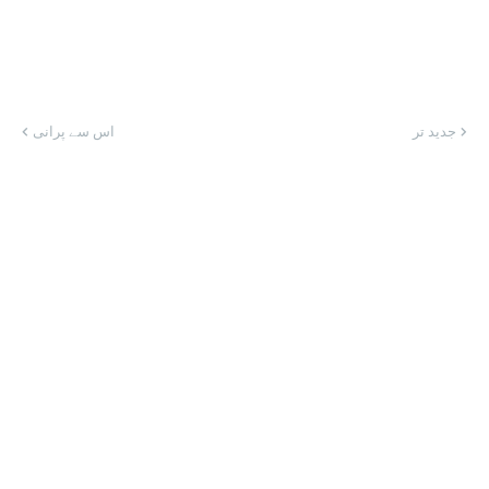
جدید تر
اس سے پرانی