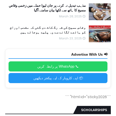
مذہب تبدیل نہ کرنے پر جان لیوا حملے میں زخمی وقاص
مسیح کا ہاتھ سے لکھا بیان سامنے آگیا
March 28, 2025
وقاص مسیح کی شہ رگ کاٹ دی گئی کہ مقدس اوراق
کو ہاتھے لگانے سے وہ پلید ہوجاتے ہیں
March 23, 2025
📢 Advertise With Us
📞 WhatsApp پر رابطہ کریں
📦 اپنے کاروبار کے لیے پیکجز دیکھیں
```
```html id="sticky2026"
SCHOLARSHIPS