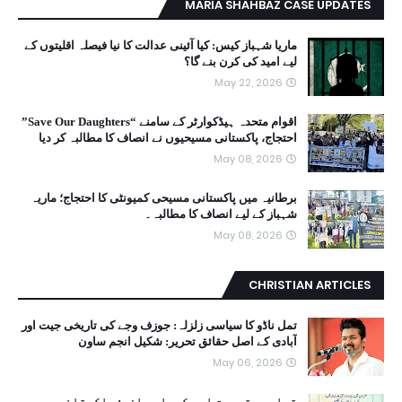
MARIA SHAHBAZ CASE UPDATES
ماریا شہباز کیس: کیا آئینی عدالت کا نیا فیصلہ اقلیتوں کے
لیے امید کی کرن بنے گا؟
May 22, 2026
اقوام متحدہ ہیڈکوارٹر کے سامنے “Save Our Daughters”
احتجاج، پاکستانی مسیحیوں نے انصاف کا مطالبہ کر دیا
May 08, 2026
برطانیہ میں پاکستانی مسیحی کمیونٹی کا احتجاج؛ ماریہ
شہباز کے لیے انصاف کا مطالبہ۔
May 08, 2026
CHRISTIAN ARTICLES
تمل ناڈو کا سیاسی زلزلہ: جوزف وجے کی تاریخی جیت اور
آبادی کے اصل حقائق تحریر: شکیل انجم ساون
May 06, 2026
تعلیم، تربیت اور کردار سازی: پاکستانی مسیحی