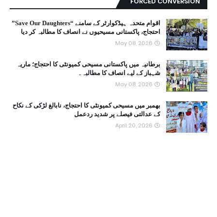
FORCED CONVERSION
اقوام متحدہ ہیڈکوارٹر کے سامنے “Save Our Daughters”
احتجاج، پاکستانی مسیحیوں نے انصاف کا مطالبہ کر دیا
May 08, 2026
برطانیہ میں پاکستانی مسیحی کمیونٹی کا احتجاج؛ ماریہ
شہباز کے لیے انصاف کا مطالبہ۔
May 08, 2026
بھمبر میں مسیحی کمیونٹی کا احتجاج، نابالغ لڑکی کے نکاح
کے عدالتی فیصلے پر شدید ردعمل
April 20, 2026