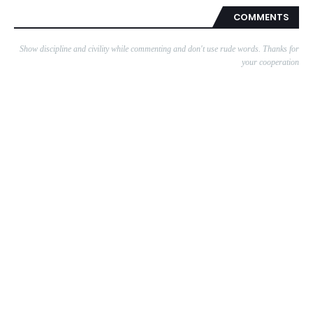
COMMENTS
Show discipline and civility while commenting and don't use rude words. Thanks for
your cooperation