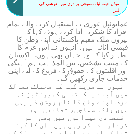
میڈل جیت لیا، مسیحی برادری میں خوشی کی
لہر
عمانوئیل غوری نے استقبال کرنے والے تمام
افراد کا شکریہ ادا کرتے ہوئے کہا کہ
بیرون ملک مقیم پاکستانی اپنے وطن کا
قیمتی اثاثہ ہیں۔ انہوں نے اس عزم کا
اظہار کیا کہ وہ جہاں بھی ہوں، پاکستان
کے مثبت تشخص، بین المذاہب ہم آہنگی
اور اقلیتوں کے حقوق کے فروغ کے لیے اپنی
خدمات جاری رکھیں گے۔
انہوں نے مزید کہا کہ مختلف ممالک
میں آباد پاکستانی کمیونٹیز نہ
صرف اپنے وطن کا نام روشن کر رہی
ہیں بلکہ سماجی، ثقافتی اور
اقتصادی میدانوں میں بھی اہم
کردار ادا کر رہی ہیں۔ ان کا کہنا
تھا کہ ایسے روابط دونوں ممالک کے