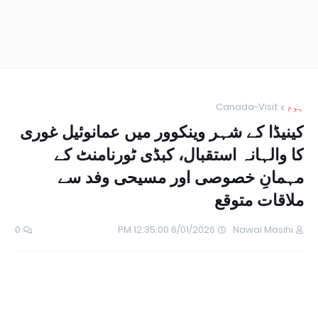
ہوم
Canada-Visit
کینیڈا کے شہر وینکوور میں عمانوئیل غوری
کا والہانہ استقبال، کبڈی ٹورنامنٹ کے
مہمانِ خصوصی اور مسیحی وفد سے
ملاقات متوقع
0
6/01/2026 12:35:00 PM
Nawai Masihi