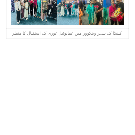
کینیڈا کے شہر وینکوور میں عمانوئیل غوری کے استقبال کا منظر