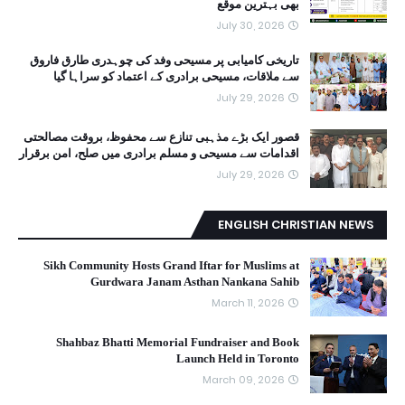
بھی بہترین موقع
July 30, 2026
تاریخی کامیابی پر مسیحی وفد کی چوہدری طارق فاروق
سے ملاقات، مسیحی برادری کے اعتماد کو سراہا گیا
July 29, 2026
قصور ایک بڑے مذہبی تنازع سے محفوظ، بروقت مصالحتی
اقدامات سے مسیحی و مسلم برادری میں صلح، امن برقرار
July 29, 2026
ENGLISH CHRISTIAN NEWS
Sikh Community Hosts Grand Iftar for Muslims at
Gurdwara Janam Asthan Nankana Sahib
March 11, 2026
Shahbaz Bhatti Memorial Fundraiser and Book
Launch Held in Toronto
March 09, 2026