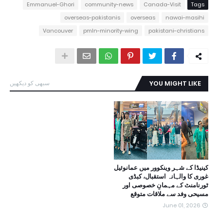
Emmanuel-Ghori
community-news
Canada-Visit
Tags
overseas-pakistanis
overseas
nawai-masihi
Vancouver
pmln-minority-wing
pakistani-christians
YOU MIGHT LIKE
سبھی کو دیکھیں
کینیڈا کے شہر وینکوور میں عمانوئیل
غوری کا والہانہ استقبال، کبڈی
ٹورنامنٹ کے مہمانِ خصوصی اور
مسیحی وفد سے ملاقات متوقع
June 01, 2026