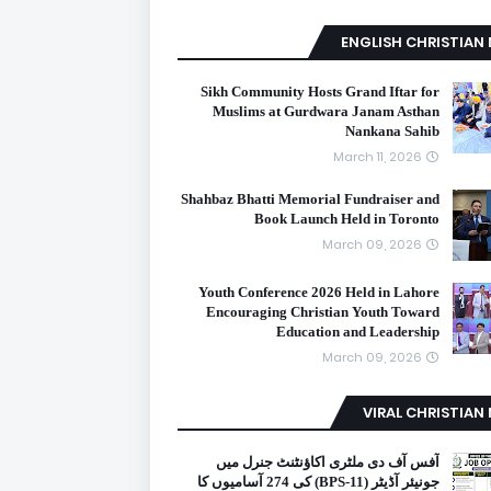
ENGLISH CHRISTIAN
Sikh Community Hosts Grand Iftar for
Muslims at Gurdwara Janam Asthan
Nankana Sahib
March 11, 2026
Shahbaz Bhatti Memorial Fundraiser and
Book Launch Held in Toronto
March 09, 2026
Youth Conference 2026 Held in Lahore
Encouraging Christian Youth Toward
Education and Leadership
March 09, 2026
VIRAL CHRISTIAN
آفس آف دی ملٹری اکاؤنٹنٹ جنرل میں
جونیئر آڈیٹر (BPS-11) کی 274 آسامیوں کا