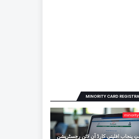
MINORITY CARD REGISTR
minority
ِ پنجاب اقلیتی کارڈ آن لائن رجسٹریشن