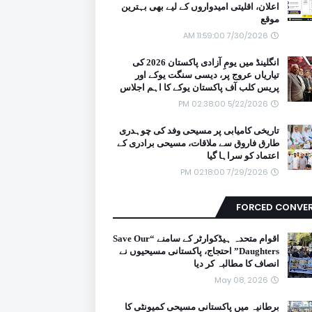
اعلان، اقلیتی امیدواروں کے لیے بھی بہترین
موقع
7/30/2026 11:59:00 AM
انگلینڈ میں یومِ آزادی پاکستان 2026 کی
تیاریاں عروج پر، دیسی سنگت یوکے اور
پریس کلب آف پاکستان یوکے کا اہم اجلاس
5/22/2026 02:38:00 PM
تاریخی کامیابی پر مسیحی وفد کی چوہدری
طارق فاروق سے ملاقات، مسیحی برادری کے
اعتماد کو سراہا گیا
7/29/2026 02:18:00 PM
FORCED CONVE
اقوام متحدہ ہیڈکوارٹر کے سامنے “Save Our
Daughters” احتجاج، پاکستانی مسیحیوں نے
انصاف کا مطالبہ کر دیا
May 08, 2026
برطانیہ میں پاکستانی مسیحی کمیونٹی کا