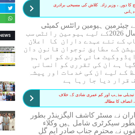
کا دورہ، وزیر زادہ کلاش کی مسیحی برادری
دہانی
ے چیئرمین ہیومین رائٹس کمیٹی
سردار توصیف احمد خان نے سال 2026کے لیے ہیومین رائٹس سب
 NEWS
ب کے نئے عہدے داران کا اعلان
یشن کے مطابق نوجوان قانون دان
یڈووکیٹ ھائی کورٹ کو اس اہم
یا ہے ان کی تقرری کو انسانی
 کے لیے ان کی خدمات اور پیشہ
 قرار دیا جا رہا ہے
 تبدیلی مذہب اور کم عمری شادی کے خلاف
 انصاف کا مطالبہ
اران نے مسٹر کاشف الیگزینڈر بطور
بطور سیکرٹری شامل ہیں وکلاء
قوں نے محترم جناب صادر ایم گل