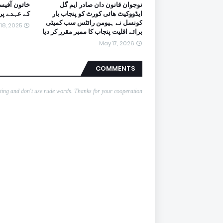
نوجوان قانون دان صادر ایم گل
خاتون آفیس
ایڈووکیٹ ھائی کورٹ کو پنجاب بار
کے عہدے پر
کونسل نے ہیومن رائٹس سب کمیٹی
18, 2025
برائے اقلیت پنجاب کا ممبر مقرر کر دیا
May 17, 2026
COMMENTS
nting and don't use rude words. Thanks for your cooperation