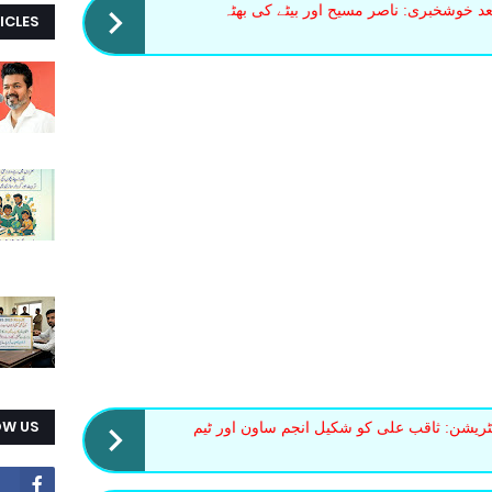
بعد خوشخبری: ناصر مسیح اور بیٹے کی بھٹہ
ICLES
OW US
یشن: ثاقب علی کو شکیل انجم ساون اور ٹیم