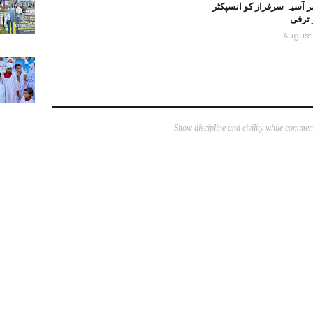
ر آسیہ سرفراز کو انسپکٹر
 ترقی
August 
Show discipline and civility while comme