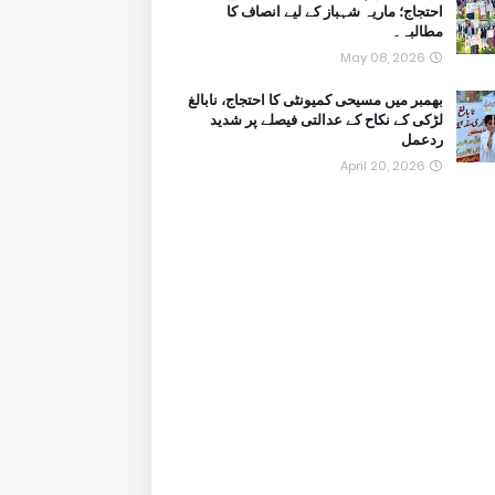
احتجاج؛ ماریہ شہباز کے لیے انصاف کا
مطالبہ۔
May 08, 2026
بھمبر میں مسیحی کمیونٹی کا احتجاج، نابالغ
لڑکی کے نکاح کے عدالتی فیصلے پر شدید
ردعمل
April 20, 2026