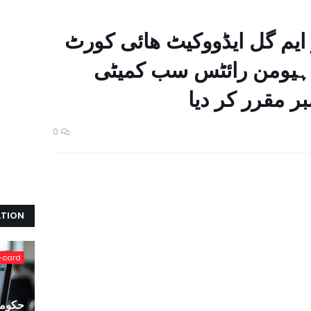
 ایم گل ایڈووکیٹ ھائی کورٹ
 ہیومن رائٹس سب کمیٹی
بر مقرر کر دیا
0
ATION
-card
حکومت