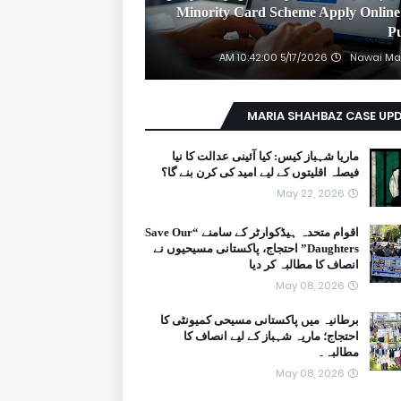
2026 Minority Card Scheme Apply Online
P
5/17/2026 10:42:00 AM
Nawai Ma
MARIA SHAHBAZ CASE UP
ماریا شہباز کیس: کیا آئینی عدالت کا نیا
فیصلہ اقلیتوں کے لیے امید کی کرن بنے گا؟
May 22, 2026
اقوام متحدہ ہیڈکوارٹر کے سامنے “Save Our
Daughters” احتجاج، پاکستانی مسیحیوں نے
انصاف کا مطالبہ کر دیا
May 08, 2026
برطانیہ میں پاکستانی مسیحی کمیونٹی کا
احتجاج؛ ماریہ شہباز کے لیے انصاف کا
مطالبہ۔
May 08, 2026