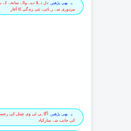
یہ بھی پڑھیں :
دل دہلا دینے والے سانحے کے 
مزدوری سے رہائی، نئی زندگی کا آغاز
یہ بھی پڑھیں :
آگاہی ٹی وی چینل کی رجسٹر
کی جانب سے مبارکباد