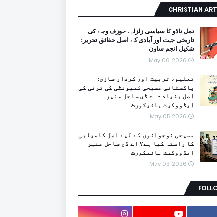
CHRISTIAN ART
تمل ناڈو کا سیاسی زلزلہ: جوزف وجے کی
تاریخی جیت اور آبادی کے اصل حقائق تحریر:
شکیل انجم ساون
May 06, 2026
تعلیم، تربیت اور کردار سازی:
پاکستانی مسیحی کمیونٹی کی ترقی کی
اصل بنیاد - اے ڈی ساحل منیر
ایڈووکیٹ ہائیکورٹ
May 05, 2026
مسیحی نوجوانوں کے لیے اصل کامیابی
کا راستہ کیا ہے؟ اے ڈی ساحل منیر
ایڈووکیٹ ہائیکورٹ
May 03, 2026
FOLL