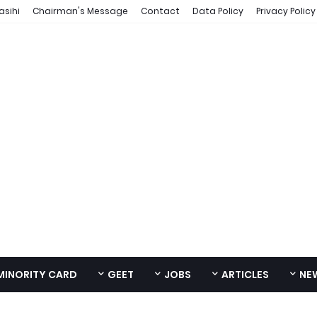
asihi
Chairman's Message
Contact
Data Policy
Privacy Policy
MINORITY CARD
GEET
JOBS
ARTICLES
NE