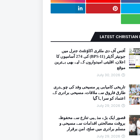
LATEST CHRISTIAN
آفس آف دی ملٹری اکاؤنٹنٹ جنرل میں
جونیئر آڈیٹر (BPS-11) کی 274 آسامیوں کا
اعلان، اقلیتی امیدواروں کے لیے بھی بہترین
موقع
July 30, 2026
تاریخی کامیابی پر مسیحی وفد کی چوہدری
طارق فاروق سے ملاقات، مسیحی برادری کے
اعتماد کو سراہا گیا
July 29, 2026
قصور ایک بڑے مذہبی تنازع سے محفوظ،
بروقت مصالحتی اقدامات سے مسیحی و
مسلم برادری میں صلح، امن برقرار
July 29, 2026