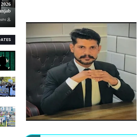
unjab
sihi
DATES