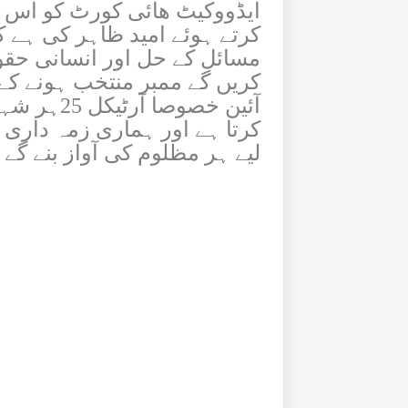
ایڈووکیٹ ھائی کورٹ کو اس اہ
کرتے ہوئے امید ظاہر کی ہے ک
مسائل کے حل اور انسانی حقوق
کریں گے ممبر منتخب ہونے کے ب
آئین خصوصا
کرتا ہے اور ہماری زمہ داری
لیے ہر مظلوم کی آواز بنے گے