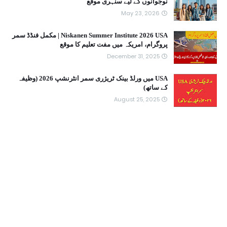
نوجوانوں کے لیے سنہری موقع
May 23, 2026
Niskanen Summer Institute 2026 USA | مکمل فنڈڈ سمر
پروگرام، امریکہ میں مفت تعلیم کا موقع
December 31, 2025
USA میں ورلڈ بینک ٹریژری سمر انٹرنشپ 2026 (وظیفہ
کے ساتھ)
August 25, 2025