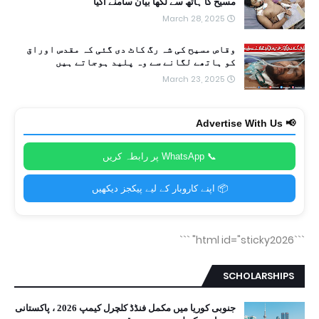
مسیح کا ہاتھ سے لکھا بیان سامنے آگیا
March 28, 2025
وقاص مسیح کی شہ رگ کاٹ دی گئی کہ مقدس اوراق
کو ہاتھے لگانے سے وہ پلید ہوجاتے ہیں
March 23, 2025
📢 Advertise With Us
📞 WhatsApp پر رابطہ کریں
📦 اپنے کاروبار کے لیے پیکجز دیکھیں
```
```html id="sticky2026"
SCHOLARSHIPS
جنوبی کوریا میں مکمل فنڈڈ کلچرل کیمپ 2026 ، پاکستانی