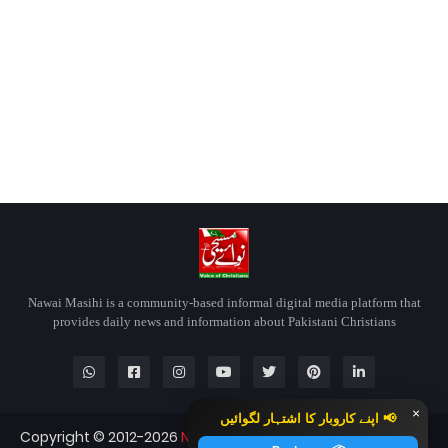
Nawai Masihi is a community-based informal digital media platform that
provides daily news and information about Pakistani Christians
×
📢 اپنے کاروبار کا اشتہار لگوائیں
Copyright © 2012-2026
Nawai Masihi
Nawai Masihi — All