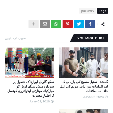
pakistan
Tags
YOU MIGHT LIKE
سبھی کو دیکھیں
گمشدہ سنیل مسیح کی بازیابی کے
سکھ گلوبل ایوارڈ کے حصول پر
لیے اقدامات تیز، ہانیہ مریم کی اہل
سردار رمیش سنگھ اروڑا کو
خانہ سے ملاقات
مبارکباد، مینارٹی ایڈوائزری کونسل
کا اظہارِ مسرت
June 02, 2026
June 02, 2026