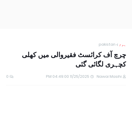
ہوم
pakistan
چرچ آف کرائسٹ فقیروالی میں کھلی
کچہری لگائی گئی
0
11/25/2025 04:49:00 PM
Nawai Masihi