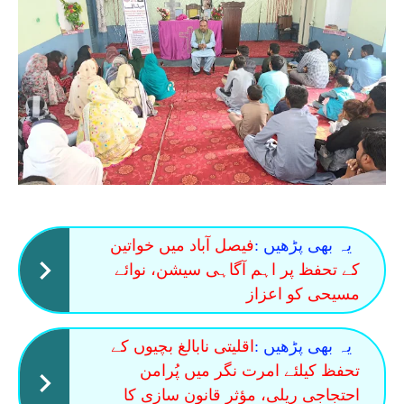
یہ بھی پڑھیں :
فیصل آباد میں خواتین
کے تحفظ پر اہم آگاہی سیشن، نوائے
مسیحی کو اعزاز
یہ بھی پڑھیں :
اقلیتی نابالغ بچیوں کے
تحفظ کیلئے امرت نگر میں پُرامن
احتجاجی ریلی، مؤثر قانون سازی کا