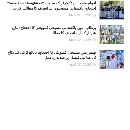
اقوام متحدہ ہیڈکوارٹر کے سامنے “Save Our Daughters”
احتجاج، پاکستانی مسیحیوں نے انصاف کا مطالبہ کر دیا
May 08, 2026
برطانیہ میں پاکستانی مسیحی کمیونٹی کا احتجاج؛ ماریہ
شہباز کے لیے انصاف کا مطالبہ۔
May 08, 2026
بھمبر میں مسیحی کمیونٹی کا احتجاج، نابالغ لڑکی کے نکاح
کے عدالتی فیصلے پر شدید ردعمل
April 20, 2026