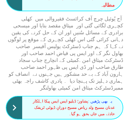
مطالبہ
آج یُوئیل چرچ آف کرائسٹ فقیروالی میں کھلی
کچہری لگائی گئی اور میثاق مقصد بتایا اور میسحی
برادری کے مسائل سُنیں اور ان کے حل کرنے کی یقین
دہانی کرائی گئی اس کھلی کچہری کے موقع پر لوگوں
نے کہا کہ ہم جناب ڈسٹرکٹ یولیس آفیسر صاحب
بھاول نگر کے اور ایس پی فیاض احمد صاحب اور
ڈسٹرکٹ میثاق امن .کمیٹی کے انچارج جناب سجاد
طارق صاحب اور ڈی ایس پی ظہور احمد صاحب
ہارون آباد کے بے حد مشکور ہیں جہنوں نے انصاف کو
ہماری دہلیز تک پہنچا دیا ۔ پادری کاشف راجہ بھٹی
ممبرڈسٹرکٹ میثاق امن کمیٹی بھاولنگر
یہ بھی پڑھیں :
پشاور؛ ڈبلیو ایس ایس پیکا اہلکار
عدنان مسیح ولد ریاض مسیح دورانِ ڈیوٹی ٹریفک
حادثے میں جاں بحق ہو گیا۔