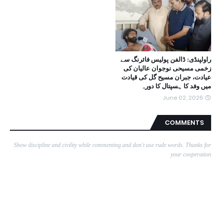
راولپنڈی: ڈالفن پولیس فائرنگ سے
زخمی مسیحی نوجوان عالیان کی
عیادت، جبران مسیح گل کی قیادت
میں وفد کا ہسپتال کا دورہ
June 02, 2026
COMMENTS
Show discipline and civility while commenting and don't use rude words. Thanks for
your cooperation