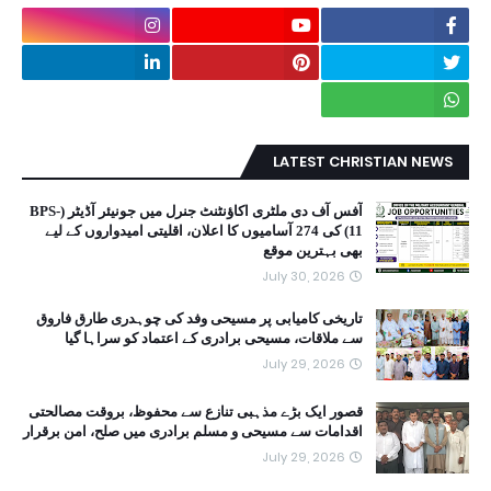
LATEST CHRISTIAN NEWS
آفس آف دی ملٹری اکاؤنٹنٹ جنرل میں جونیئر آڈیٹر (BPS-
11) کی 274 آسامیوں کا اعلان، اقلیتی امیدواروں کے لیے
بھی بہترین موقع
July 30, 2026
تاریخی کامیابی پر مسیحی وفد کی چوہدری طارق فاروق
سے ملاقات، مسیحی برادری کے اعتماد کو سراہا گیا
July 29, 2026
قصور ایک بڑے مذہبی تنازع سے محفوظ، بروقت مصالحتی
اقدامات سے مسیحی و مسلم برادری میں صلح، امن برقرار
July 29, 2026