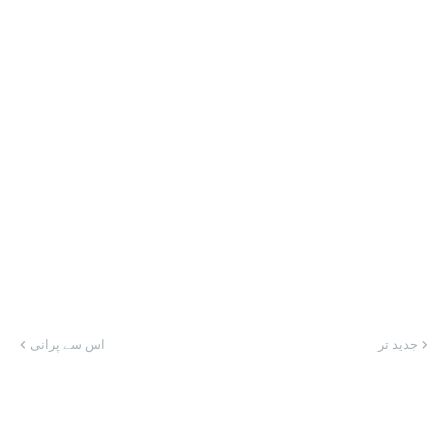
جدید تر
اس سے پرانی