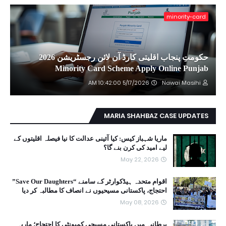
minority-card
حکومتِ پنجاب اقلیتی کارڈ آن لائن رجسٹریشن 2026
Minority Card Scheme Apply Online Punjab
5/17/2026 10:42:00 AM
Nawai Masihi
MARIA SHAHBAZ CASE UPDATES
ماریا شہباز کیس: کیا آئینی عدالت کا نیا فیصلہ اقلیتوں کے
لیے امید کی کرن بنے گا؟
May 22, 2026
اقوام متحدہ ہیڈکوارٹر کے سامنے “Save Our Daughters”
احتجاج، پاکستانی مسیحیوں نے انصاف کا مطالبہ کر دیا
May 08, 2026
برطانیہ میں پاکستانی مسیحی کمیونٹی کا احتجاج؛ ماریہ