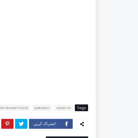
tor-Anwar-Fazal
pakistan
isaac-tv
Tags
اشتراک کریں