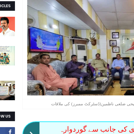
ICLES
سیحی ضلعی ناظمین(ڈسٹرکٹ ممبرز) کی ملاقات
OW US
ی کی جانب سے گوردوارہ