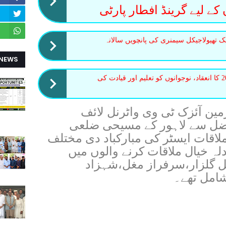
ے لیے گرینڈ افطار پارٹی
ک تھیولاجیکل سیمنری کی پانچویں سالانہ
 NEWS
لاہور میں یوتھ کانفرنس 2026 کا انعقاد، نوجوانوں کو تعلیم اور قیادت کی
رمین آئزک ٹی وی واٹرنل لائف
 فضل سے لاہور کے مسیحی ضلعی
اقات ایسٹر کی مبارکباد دی مختلف
لہ خیال ملاقات کرنے والوں میں
ل گلزار،سرفراز مغل،شہزاد
شامل تھے۔