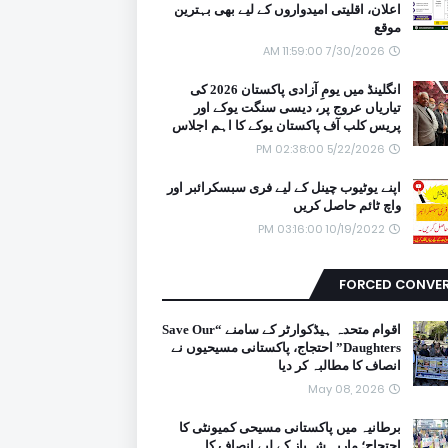
اعلان، اقلیتی امیدواروں کے لیے بھی بہترین
موقع
7/30/2026 11:59:00 AM
انگلینڈ میں یومِ آزادی پاکستان 2026 کی
تیاریاں عروج پر، دیسی سنگت یوکے اور
پریس کلب آف پاکستان یوکے کا اہم اجلاس
5/22/2026 02:38:00 PM
اپنے یوٹیوب چینل کے لیے فری سبسکرائبر اور
واچ ٹائم حاصل کریں
10/19/2022 03:16:00 PM
FORCED CONVE
اقوام متحدہ ہیڈکوارٹر کے سامنے “Save Our
Daughters” احتجاج، پاکستانی مسیحیوں نے
انصاف کا مطالبہ کر دیا
May 08, 2026
برطانیہ میں پاکستانی مسیحی کمیونٹی کا
احتجاج؛ ماریہ شہباز کے لیے انصاف کا