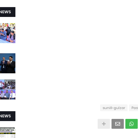
 NEWS
sunill-gulzar
Pas
 NEWS