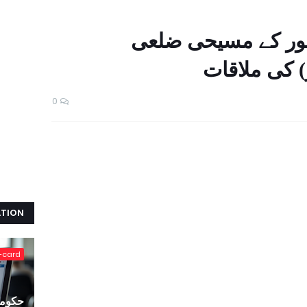
ہور کے مسیحی ضلعی
 کی ملاقات
0
ATION
-card
حکومت