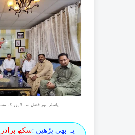
پاسٹر انور فضل سے لاہور کے م
یہ بھی پڑھیں :
سکھ برادر