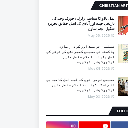
CHRISTIAN ART
تمل ناڈو کا سیاسی زلزلہ: جوزف وجے کی
تاریخی جیت اور آبادی کے اصل حقائق تحریر:
شکیل انجم ساون
May 06, 2026
تعلیم، تربیت اور کردار سازی:
پاکستانی مسیحی کمیونٹی کی ترقی کی
اصل بنیاد - اے ڈی ساحل منیر
ایڈووکیٹ ہائیکورٹ
May 05, 2026
مسیحی نوجوانوں کے لیے اصل کامیابی
کا راستہ کیا ہے؟ اے ڈی ساحل منیر
ایڈووکیٹ ہائیکورٹ
May 03, 2026
FOLL