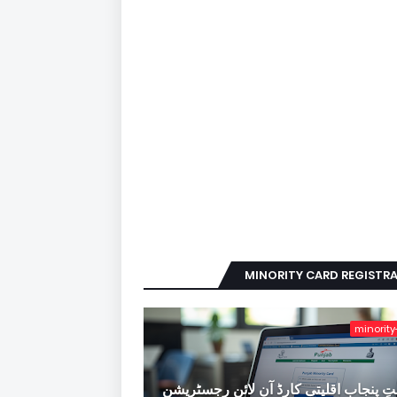
MINORITY CARD REGISTR
minority
ِ پنجاب اقلیتی کارڈ آن لائن رجسٹریشن