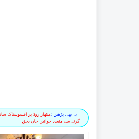
یہ بھی پڑھیں :
منٹھار روڈ پر افسوسناک سان
گرنے سے متعدد خواتین جاں بحق