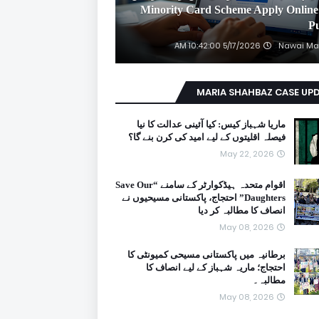
2026 Minority Card Scheme Apply Online
P
5/17/2026 10:42:00 AM
Nawai Ma
MARIA SHAHBAZ CASE UP
ماریا شہباز کیس: کیا آئینی عدالت کا نیا
فیصلہ اقلیتوں کے لیے امید کی کرن بنے گا؟
May 22, 2026
اقوام متحدہ ہیڈکوارٹر کے سامنے “Save Our
Daughters” احتجاج، پاکستانی مسیحیوں نے
انصاف کا مطالبہ کر دیا
May 08, 2026
برطانیہ میں پاکستانی مسیحی کمیونٹی کا
احتجاج؛ ماریہ شہباز کے لیے انصاف کا
مطالبہ۔
May 08, 2026