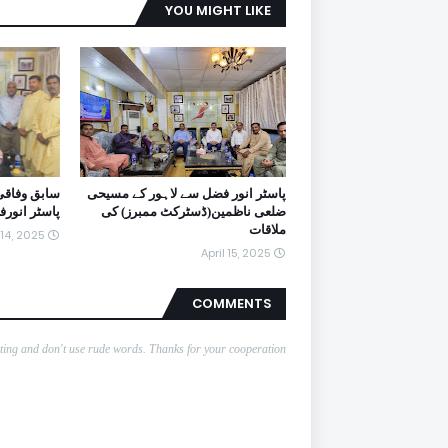
YOU MIGHT LIKE
پاسٹر انور فضل سے لاہور کے مسیحی
سابق وفاقی
ضلعی ناظمین(ڈسٹرکٹ ممبرز) کی
پاسٹر انور
ملاقات
 14, 2025
April 15, 2025
COMMENTS
nting and don't use rude words. Thanks for your cooperation