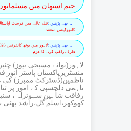
جنم استھان میں مسلمانوں ک
یہ بھی پڑھیں :
تتلے عالی میں فرسٹ اپاسٹال
کانووکیشن منعقد
یہ بھی پڑھیں :
طرف راغب کرنے کا عزم
لاہور(نوائے مسیحی نیوز) چئی
منسٹریزپاکستان پاسٹر انور
ناظمین(ڈسٹرکٹ ممبرز) کی مل
باہمی دلچسپی کے امور پر تباد
رفاقت شاہین سہوتراہ ، سنی
کھوکھر،اسلم گل،راشد بھٹی 