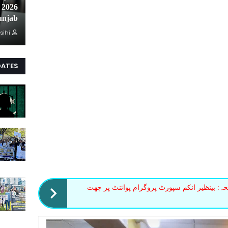
unjab
sihi
DATES
حہ: بینظیر انکم سپورٹ پروگرام پوائنٹ پر چھت