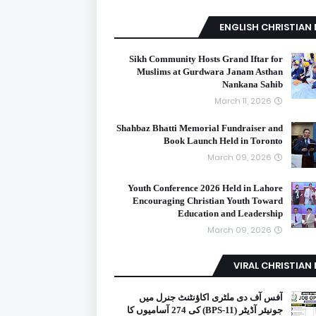
ENGLISH CHRISTIAN
Sikh Community Hosts Grand Iftar for
Muslims at Gurdwara Janam Asthan
Nankana Sahib
March 11, 2026
Shahbaz Bhatti Memorial Fundraiser and
Book Launch Held in Toronto
March 09, 2026
Youth Conference 2026 Held in Lahore
Encouraging Christian Youth Toward
Education and Leadership
March 09, 2026
VIRAL CHRISTIAN
آفس آف دی ملٹری اکاؤنٹنٹ جنرل میں
جونیئر آڈیٹر (BPS-11) کی 274 آسامیوں کا