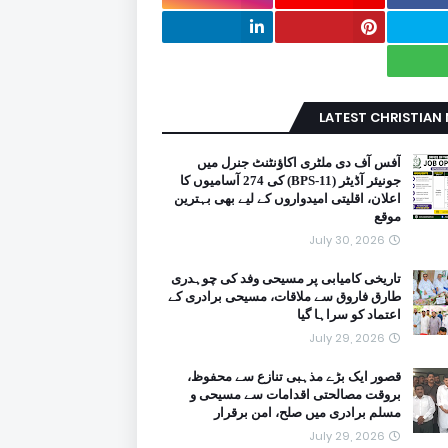
LATEST CHRISTIAN
آفس آف دی ملٹری اکاؤنٹنٹ جنرل میں
جونیئر آڈیٹر (BPS-11) کی 274 آسامیوں کا
اعلان، اقلیتی امیدواروں کے لیے بھی بہترین
موقع
July 30, 2026
تاریخی کامیابی پر مسیحی وفد کی چوہدری
طارق فاروق سے ملاقات، مسیحی برادری کے
اعتماد کو سراہا گیا
July 29, 2026
قصور ایک بڑے مذہبی تنازع سے محفوظ،
بروقت مصالحتی اقدامات سے مسیحی و
مسلم برادری میں صلح، امن برقرار
July 29, 2026