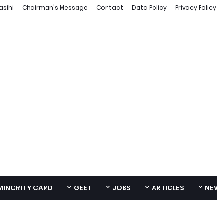
asihi
Chairman's Message
Contact
Data Policy
Privacy Policy
MINORITY CARD
GEET
JOBS
ARTICLES
NE