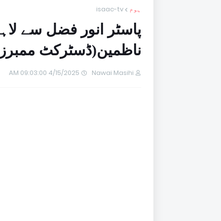
ہوم
isaac-tv
پاسٹر انور فضل سے لا
ناظمین(ڈسٹرکٹ ممبرز)
4/15/2025 09:03:00 AM
Nawai Masihi