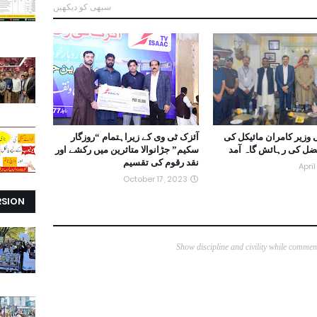
سبھی کو دیکھیں
 وزیر کامران مائیکل کی
آئزک ٹی وی کے زیراہتمام “روزگار
فضل کی رہائش گاہ آمد
سکیم” جڑانوالا متاثرین میں رکشے اور
نقد رقوم کی تقسیم
April
October 17, 2023
RSION
Show discipline and civility while comme